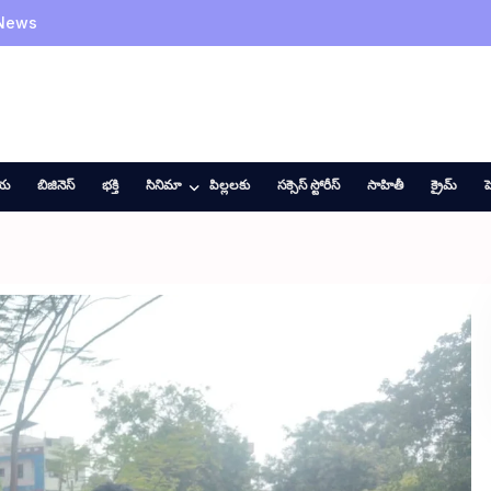
 News
ీయ
బిజినెస్
భక్తి
సినిమా
పిల్లలకు
సక్సెస్ స్టోరీస్
సాహితీ
క్రైమ్
హ