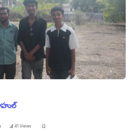
రాహుల్
s
41 Views