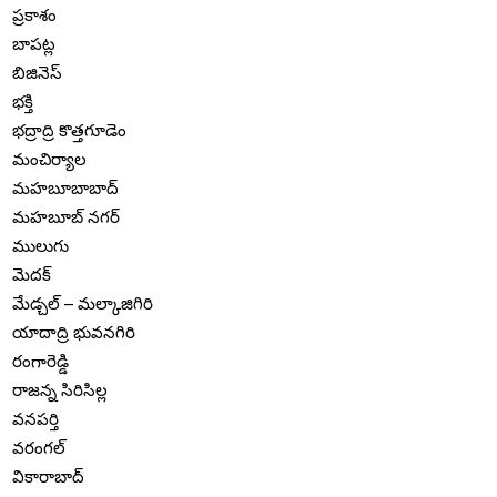
ప్రకాశం
బాపట్ల
బిజినెస్
భక్తి
భద్రాద్రి కొత్తగూడెం
మంచిర్యాల
మహబూబాబాద్
మహబూబ్ నగర్
ములుగు
మెదక్
మేడ్చల్ – మల్కాజిగిరి
యాదాద్రి భువనగిరి
రంగారెడ్డి
రాజన్న సిరిసిల్ల
వనపర్తి
వరంగల్
వికారాబాద్