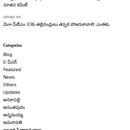
నూతన కమిటీ
viman
on
మెగా పీటీఎం 3.1కు తల్లిదండ్రులు తప్పక హాజరుకావాలి: ఎంఈఓ
Categories
Blog
E-పేపర్
Featured
News
Others
Updates
అనకాపల్లి
అనంతపురం
అన్నమయ్య
అమరావతి
అల్లూరి సీతారామరాజు