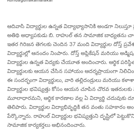
ఆదివాసి విద్యార్థుల ఉన్నత విద్యాభ్యాసానికి అండగా నిలుస్తూ ప
అతిథి అధ్యాపకుడు బి. రాహుల్ తన సామాజిక బాధ్యతను చాటు
ఇతర గిరిజన తెగలకు చెందిన 37 మంది విద్యార్థుల దోస్త్ ప్రవే
విద్యార్థుల్లో ఆనందం నింపారు. దోస్త్ అప్లికేషన్ మరియు అడ
విద్యార్థుల ఉన్నత విద్యకు చేయూత అందించారు. ఆర్థిక పరిస్
విద్యార్థులకు ఆయన చేసిన సహాయం ఆదర్శప్రాయంగా నిలిచిం
ఈ సందర్భంగా విద్యార్థులు, వారి తల్లిదండ్రులు మరియు కళ
విద్యార్థుల భవిష్యత్తు కోసం ఆయన చూపిన చొరవ ఇతరులకు స్ఫ
మూలాధారమని, ఆర్థిక కారణాల వల్ల ఏ విద్యార్థి చదువుకు 
తెలిపారు. విద్యార్థుల విద్యాభివృద్ధికి తన వంతు సహకారం 
పేర్కొన్నారు. రాహుల్ విద్యార్థుల భవిష్యత్తుని దృష్టిలో పెట
సామాజిక కార్యకర్తలు అభినందించారు.