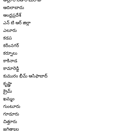
ఆదిలాబాదు
ఆంధ్రప్రదేశ్
ఎన్ టి ఆర్ జిల్లా
ఎలూరు
కడప
కరీంనగర్
కర్నూలు
కాకినాడ
కామారెడ్డి
కుమురం భీమ్ ఆసిఫాబాద్
కృష్ణా
క్రైమ్
ఖమ్మం
గుంటూరు
గూడూరు
చిత్తూరు
జగిత్యాల