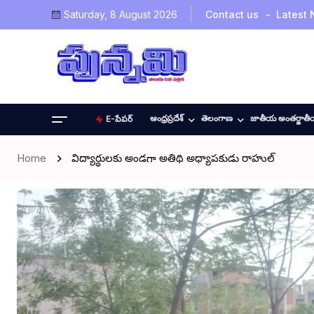
Saturday, 8 August 2026
Contact us
Latest
ఆంధ్రప్రదేశ్
తెలంగాణ
జాతీయ అంతర్జాత
E-పేపర్
Home
విద్యార్థులకు అండగా అతిథి అధ్యాపకుడు రాహుల్