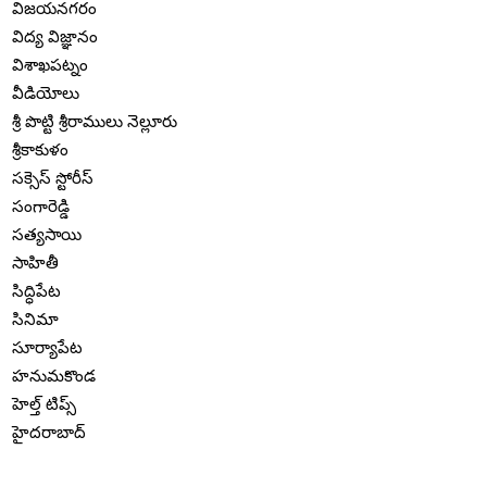
విజయనగరం
విద్య విజ్ఞానం
విశాఖపట్నం
వీడియోలు
శ్రీ పొట్టి శ్రీరాములు నెల్లూరు
శ్రీకాకుళం
సక్సెస్ స్టోరీస్
సంగారెడ్డి
సత్యసాయి
సాహితీ
సిద్ధిపేట
సినిమా
సూర్యాపేట
హనుమకొండ
హెల్త్ టిప్స్
హైదరాబాద్