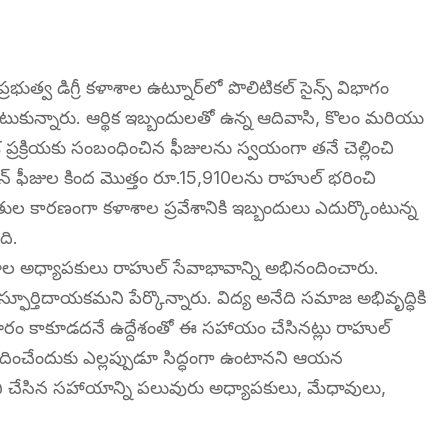
్రభుత్వ డిగ్రీ కళాశాల ఉట్నూర్‌లో పొలిటికల్ సైన్స్ విభాగం
కున్నారు. ఆర్థిక ఇబ్బందులతో ఉన్న ఆదివాసి, కొలం మరియు
శ ప్రక్రియకు సంబంధించిన ఫీజులను స్వయంగా తనే చెల్లించి
్మిషన్ ఫీజుల కింద మొత్తం రూ.15,910లను రాహుల్ భరించి
థితుల కారణంగా కళాశాల ప్రవేశానికి ఇబ్బందులు ఎదుర్కొంటున్న
ది.
ాశాల అధ్యాపకులు రాహుల్ సేవాభావాన్ని అభినందించారు.
ూర్తిదాయకమని పేర్కొన్నారు. విద్య అనేది సమాజ అభివృద్ధికి
దూరం కాకూడదనే ఉద్దేశంతో ఈ సహాయం చేసినట్లు రాహుల్
అందించేందుకు ఎల్లప్పుడూ సిద్ధంగా ఉంటానని ఆయన
్టుకొని చేసిన సహాయాన్ని పలువురు అధ్యాపకులు, మేధావులు,