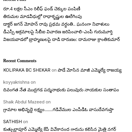
రూ.4 లక్షల సీఎం రిలీఫ్ ఫండ్ చెక్కుల పంపిణీ
తిరుమల మాడవీధుల్లో రాధాకృష్ణుల ఊరేగింపు
డాక్టర్ జగన్ మోహన్ రావు ప్రథమ వర్ధంతి.. ఘనంగా నివాళులు
డీఎస్సీ అక్రమాలపై సీబీఐ విచారణ జరిపించాలి-ఎంపీ గురుమూర్తి
విజయవాడలో బ్రాహ్మణులపై దాడి దారుణం: దామరాజు క్రాంతికుమార్
Recent Comments
KOLIPAKA BC SHEKAR
on
పాడే మోసిన మాజీ ఎమ్మెల్యే రాజయ్య
koyyakrishna
on
దివంగత నేత ముద్రగడ పద్మనాభంకు పలువురు నాయకుల సంతాపం
Shaik Abdul Mazeed
on
గ్రామాల అభివృద్దె లక్ష్యం…….గడివేముల ఎంపీడీఓ వాసుదేవగుప్తా
SATHISH
on
కుత్బుల్లాపూర్ ఎమ్మెల్యే కేపీ వివేకానంద గారును కలిసిన మైత్రి నగర్