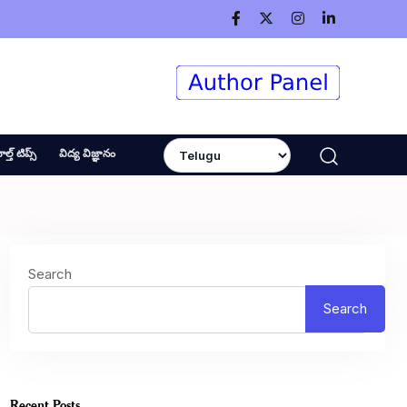
ెల్త్ టిప్స్
విద్య విజ్ఞానం
Search
Search
Recent Posts