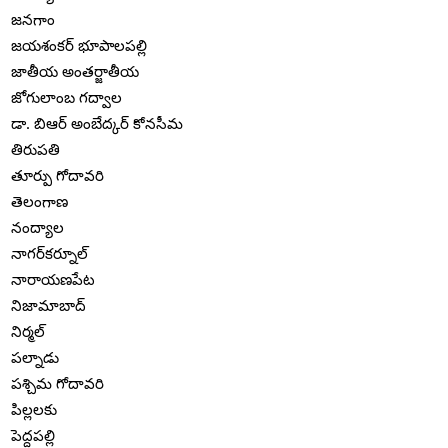
జనగాం
జయశంకర్ భూపాలపల్లి
జాతీయ అంతర్జాతీయ
జోగులాంబ గద్వాల
డా. బిఆర్ అంబేద్కర్ కోనసీమ
తిరుపతి
తూర్పు గోదావరి
తెలంగాణ
నంద్యాల
నాగర్‌కర్నూల్
నారాయణపేట
నిజామాబాద్
నిర్మల్
పల్నాడు
పశ్చిమ గోదావరి
పిల్లలకు
పెద్దపల్లి