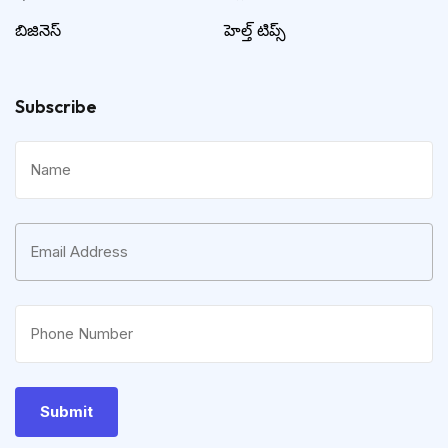
బిజినెస్
హెల్త్ టిప్స్
Subscribe