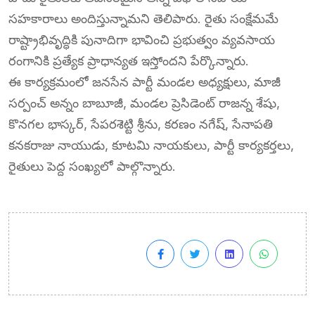
సహకారాలు అందిస్తున్నామని తెలిపారు. రైతు సంక్షేమమే
రాష్ట్రాభివృద్ధికి పునాదిగా భావించి ప్రభుత్వం వ్యవసాయ
రంగానికి ప్రత్యేక ప్రాధాన్యత ఇస్తోందని పేర్కొన్నారు.
ఈ కార్యక్రమంలో జనసేన పార్టీ మండల అధ్యక్షులు, మాజీ
సర్పంచ్ అన్నం బాబూజీ, మండల ప్రెసిడెంట్ రాజన్న శేషు,
కొనగల భాస్కర్, సేపరశెట్టి శ్రీను, కరణం నగేష్, సేనాపతి
కనకరాజు నాయుడు, కూటమి నాయకులు, పార్టీ కార్యకర్తలు,
రైతులు పెద్ద సంఖ్యలో పాల్గొన్నారు.