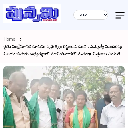
Home
రైతు సంక్షేమానికి కూటమి ప్రభుత్వం కట్టుబడి ఉంది.. ఎమ్మెల్యే సుందరపు
విజయ్ కుమార్ ఆధ్వర్యంలో మామిడివాడలో ఘనంగా విత్తనాల పంపిణీ..!