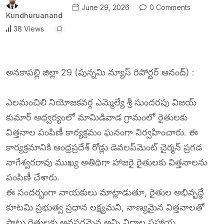
June 29, 2026
0 Comments
Kundhuruanand
38 Views
అనకాపల్లి జిల్లా 29 (పున్నమి న్యూస్ రిపోర్టర్ ఆనంద్) :
ఎలమంచిలి నియోజకవర్గ ఎమ్మెల్యే శ్రీ సుందరపు విజయ్
కుమార్ ఆధ్వర్యంలో మామిడివాడ గ్రామంలో రైతులకు
విత్తనాల పంపిణీ కార్యక్రమం ఘనంగా నిర్వహించారు. ఈ
కార్యక్రమానికి ఆంధ్రప్రదేశ్ రోడ్లు డెవలప్‌మెంట్ చైర్మన్ ప్రగడ
నాగేశ్వరరావు ముఖ్య అతిథిగా హాజరై రైతులకు విత్తనాలను
పంపిణీ చేశారు.
ఈ సందర్భంగా నాయకులు మాట్లాడుతూ, రైతుల అభివృద్ధే
కూటమి ప్రభుత్వ ప్రధాన లక్ష్యమని, నాణ్యమైన విత్తనాలతో
పాటు రైతులకు అవసరమైన అన్ని విధాల సహాయ