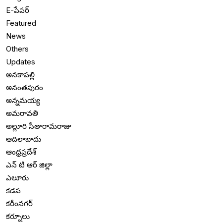
E-పేపర్
Featured
News
Others
Updates
అనకాపల్లి
అనంతపురం
అన్నమయ్య
అమరావతి
అల్లూరి సీతారామరాజు
ఆదిలాబాదు
ఆంధ్రప్రదేశ్
ఎన్ టి ఆర్ జిల్లా
ఎలూరు
కడప
కరీంనగర్
కర్నూలు