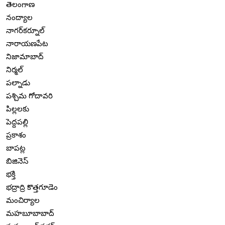
తెలంగాణ
నంద్యాల
నాగర్‌కర్నూల్
నారాయణపేట
నిజామాబాద్
నిర్మల్
పల్నాడు
పశ్చిమ గోదావరి
పిల్లలకు
పెద్దపల్లి
ప్రకాశం
బాపట్ల
బిజినెస్
భక్తి
భద్రాద్రి కొత్తగూడెం
మంచిర్యాల
మహబూబాబాద్