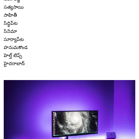
సత్యసాయి
సాహితీ
సిద్ధిపేట
సినిమా
సూర్యాపేట
హనుమకొండ
హెల్త్ టిప్స్
హైదరాబాద్