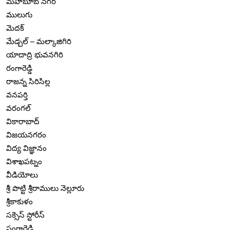
మహబూబ్ నగర్
ములుగు
మెదక్
మేడ్చల్ – మల్కాజిగిరి
యాదాద్రి భువనగిరి
రంగారెడ్డి
రాజన్న సిరిసిల్ల
వనపర్తి
వరంగల్
వికారాబాద్
విజయనగరం
విద్య విజ్ఞానం
విశాఖపట్నం
వీడియోలు
శ్రీ పొట్టి శ్రీరాములు నెల్లూరు
శ్రీకాకుళం
సక్సెస్ స్టోరీస్
సంగారెడ్డి