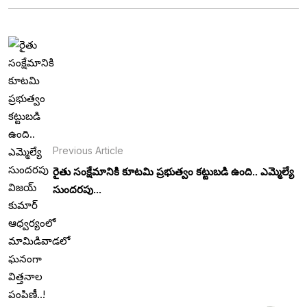
Previous Article
రైతు సంక్షేమానికి కూటమి ప్రభుత్వం కట్టుబడి ఉంది.. ఎమ్మెల్యే
సుందరపు...