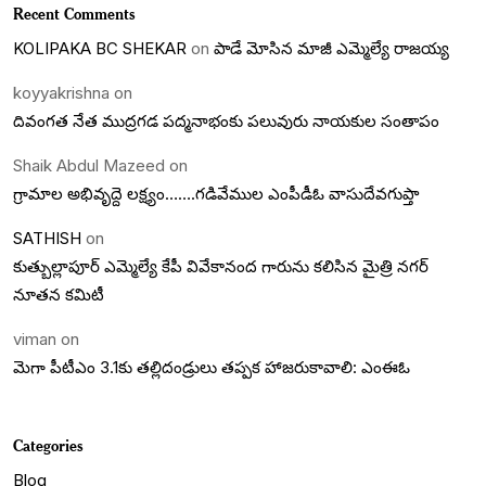
Recent Comments
KOLIPAKA BC SHEKAR
on
పాడే మోసిన మాజీ ఎమ్మెల్యే రాజయ్య
koyyakrishna
on
దివంగత నేత ముద్రగడ పద్మనాభంకు పలువురు నాయకుల సంతాపం
Shaik Abdul Mazeed
on
గ్రామాల అభివృద్దె లక్ష్యం…….గడివేముల ఎంపీడీఓ వాసుదేవగుప్తా
SATHISH
on
కుత్బుల్లాపూర్ ఎమ్మెల్యే కేపీ వివేకానంద గారును కలిసిన మైత్రి నగర్
నూతన కమిటీ
viman
on
మెగా పీటీఎం 3.1కు తల్లిదండ్రులు తప్పక హాజరుకావాలి: ఎంఈఓ
Categories
Blog