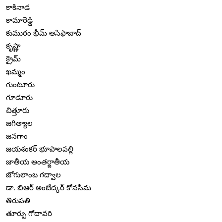
కాకినాడ
కామారెడ్డి
కుమురం భీమ్ ఆసిఫాబాద్
కృష్ణా
క్రైమ్
ఖమ్మం
గుంటూరు
గూడూరు
చిత్తూరు
జగిత్యాల
జనగాం
జయశంకర్ భూపాలపల్లి
జాతీయ అంతర్జాతీయ
జోగులాంబ గద్వాల
డా. బిఆర్ అంబేద్కర్ కోనసీమ
తిరుపతి
తూర్పు గోదావరి