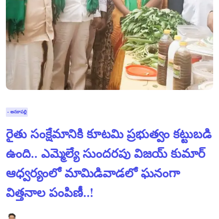
- అనకాపల్లి
రైతు సంక్షేమానికి కూటమి ప్రభుత్వం కట్టుబడి
ఉంది.. ఎమ్మెల్యే సుందరపు విజయ్ కుమార్
ఆధ్వర్యంలో మామిడివాడలో ఘనంగా
విత్తనాల పంపిణీ..!