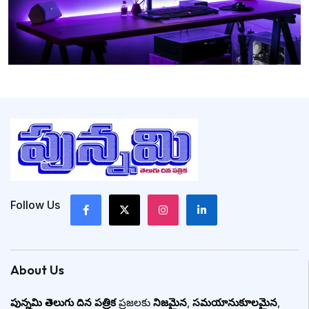
Follow Us
About Us
పున్నమి తెలుగు దిన పత్రిక
ప్రజలకు
నిజమైన
,
సమయానుకూలమైన
,