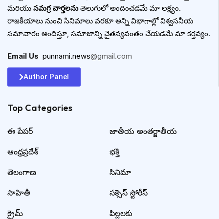
మరియు
సమగ్ర వార్తలను
తెలుగులో అందించడమే మా లక్ష్యం.
రాజకీయాలు నుంచి సినిమాలు వరకూ అన్ని విభాగాల్లో విశ్వసనీయ
సమాచారం అందిస్తూ, సమాజాన్ని చైతన్యవంతం చేయడమే మా కర్తవ్యం.
Email Us
:
punnami.news
@gmail.com
Author Panel
Top Categories​
ఈ పేపర్
జాతీయ అంతర్జాతీయ
ఆంధ్రప్రదేశ్
భక్తి
తెలంగాణ
సినిమా
సాహితీ
సక్సెస్ స్టోరీస్
క్రైమ్
పిల్లలకు