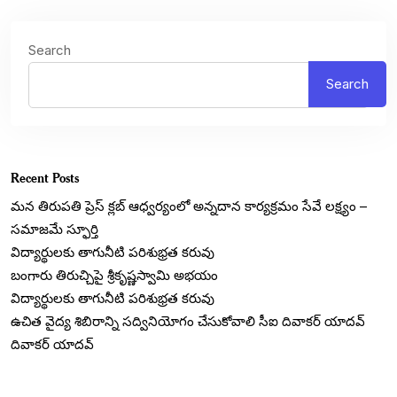
Search
Search
Recent Posts
మన తిరుపతి ప్రెస్ క్లబ్ ఆధ్వర్యంలో అన్నదాన కార్యక్రమం సేవే లక్ష్యం –
సమాజమే స్ఫూర్తి
విద్యార్థులకు తాగునీటి పరిశుభ్రత కరువు
బంగారు తిరుచ్చిపై శ్రీకృష్ణస్వామి అభయం
విద్యార్థులకు తాగునీటి పరిశుభ్రత కరువు
ఉచిత వైద్య శిబిరాన్ని సద్వినియోగం చేసుకోవాలి సీఐ దివాకర్ యాదవ్
దివాకర్ యాదవ్