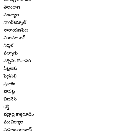
తెలంగాణ
నంద్యాల
నాగర్‌కర్నూల్
నారాయణపేట
నిజామాబాద్
నిర్మల్
పల్నాడు
పశ్చిమ గోదావరి
పిల్లలకు
పెద్దపల్లి
ప్రకాశం
బాపట్ల
బిజినెస్
భక్తి
భద్రాద్రి కొత్తగూడెం
మంచిర్యాల
మహబూబాబాద్