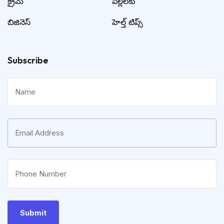
క్రైమ్
పిల్లలకు
బిజినెస్
హెల్త్ టిప్స్
Subscribe