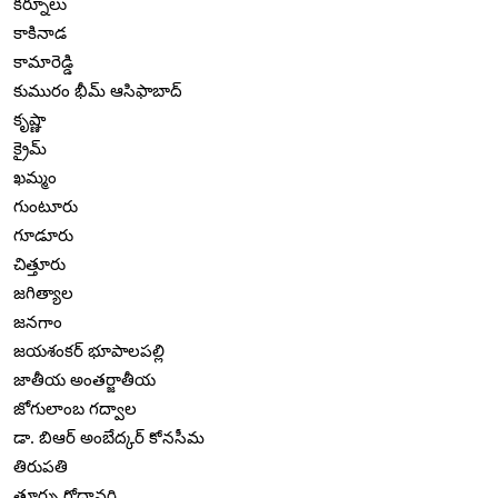
కర్నూలు
కాకినాడ
కామారెడ్డి
కుమురం భీమ్ ఆసిఫాబాద్
కృష్ణా
క్రైమ్
ఖమ్మం
గుంటూరు
గూడూరు
చిత్తూరు
జగిత్యాల
జనగాం
జయశంకర్ భూపాలపల్లి
జాతీయ అంతర్జాతీయ
జోగులాంబ గద్వాల
డా. బిఆర్ అంబేద్కర్ కోనసీమ
తిరుపతి
తూర్పు గోదావరి