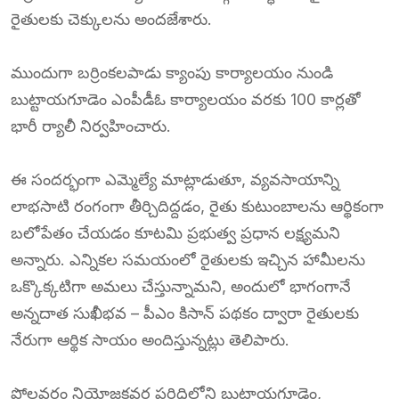
రైతులకు చెక్కులను అందజేశారు.
ముందుగా బర్రింకలపాడు క్యాంపు కార్యాలయం నుండి
బుట్టాయగూడెం ఎంపీడీఓ కార్యాలయం వరకు 100 కార్లతో
భారీ ర్యాలీ నిర్వహించారు.
ఈ సందర్భంగా ఎమ్మెల్యే మాట్లాడుతూ, వ్యవసాయాన్ని
లాభసాటి రంగంగా తీర్చిదిద్దడం, రైతు కుటుంబాలను ఆర్థికంగా
బలోపేతం చేయడం కూటమి ప్రభుత్వ ప్రధాన లక్ష్యమని
అన్నారు. ఎన్నికల సమయంలో రైతులకు ఇచ్చిన హామీలను
ఒక్కొక్కటిగా అమలు చేస్తున్నామని, అందులో భాగంగానే
అన్నదాత సుఖీభవ – పీఎం కిసాన్ పథకం ద్వారా రైతులకు
నేరుగా ఆర్థిక సాయం అందిస్తున్నట్లు తెలిపారు.
పోలవరం నియోజకవర్గ పరిధిలోని బుట్టాయగూడెం,