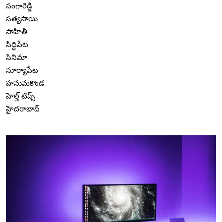
సంగారెడ్డి
సత్యసాయి
సాహితీ
సిద్ధిపేట
సినిమా
సూర్యాపేట
హనుమకొండ
హెల్త్ టిప్స్
హైదరాబాద్