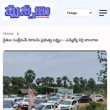
Home
రైతుల సంక్షేమమే కూటమి ప్రభుత్వ లక్ష్యం – ఎమ్మెల్యే చిర్రి బాలరాజు.