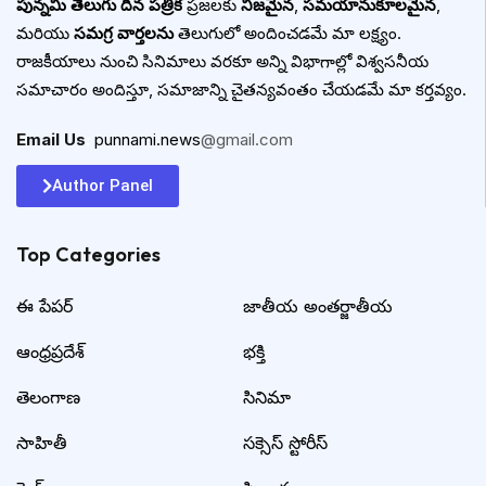
పున్నమి తెలుగు దిన పత్రిక
ప్రజలకు
నిజమైన
,
సమయానుకూలమైన
,
మరియు
సమగ్ర వార్తలను
తెలుగులో అందించడమే మా లక్ష్యం.
రాజకీయాలు నుంచి సినిమాలు వరకూ అన్ని విభాగాల్లో విశ్వసనీయ
సమాచారం అందిస్తూ, సమాజాన్ని చైతన్యవంతం చేయడమే మా కర్తవ్యం.
Email Us
:
punnami.news
@gmail.com
Author Panel
Top Categories​
ఈ పేపర్
జాతీయ అంతర్జాతీయ
ఆంధ్రప్రదేశ్
భక్తి
తెలంగాణ
సినిమా
సాహితీ
సక్సెస్ స్టోరీస్