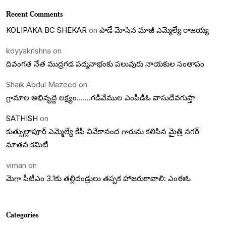
Recent Comments
KOLIPAKA BC SHEKAR
on
పాడే మోసిన మాజీ ఎమ్మెల్యే రాజయ్య
koyyakrishna
on
దివంగత నేత ముద్రగడ పద్మనాభంకు పలువురు నాయకుల సంతాపం
Shaik Abdul Mazeed
on
గ్రామాల అభివృద్దె లక్ష్యం…….గడివేముల ఎంపీడీఓ వాసుదేవగుప్తా
SATHISH
on
కుత్బుల్లాపూర్ ఎమ్మెల్యే కేపీ వివేకానంద గారును కలిసిన మైత్రి నగర్
నూతన కమిటీ
viman
on
మెగా పీటీఎం 3.1కు తల్లిదండ్రులు తప్పక హాజరుకావాలి: ఎంఈఓ
Categories