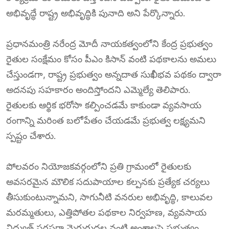
అభివృద్ధే రాష్ట్ర అభివృద్ధికి పునాది అని పేర్కొన్నారు.
ప్రధానమంత్రి నరేంద్ర మోదీ నాయకత్వంలోని కేంద్ర ప్రభుత్వం
రైతుల సంక్షేమం కోసం పీఎం కిసాన్ వంటి పథకాలను అమలు
చేస్తుండగా, రాష్ట్ర ప్రభుత్వం అన్నదాత సుఖీభవ పథకం ద్వారా
అదనపు సహకారం అందిస్తోందని ఎమ్మెల్యే తెలిపారు.
రైతులకు ఆర్థిక భరోసా కల్పించడమే కాకుండా వ్యవసాయ
రంగాన్ని మరింత బలోపేతం చేయడమే ప్రభుత్వ లక్ష్యమని
స్పష్టం చేశారు.
పోలవరం నియోజకవర్గంలోని ప్రతి గ్రామంలో రైతులకు
అవసరమైన మౌలిక సదుపాయాల కల్పనకు ప్రత్యేక చర్యలు
తీసుకుంటున్నామని, సాగునీటి వనరుల అభివృద్ధి, కాలువల
మరమ్మతులు, ఎత్తిపోతల పథకాల నిర్వహణ, వ్యవసాయ
విద్యుత్ సరఫరా మెరుగుదల వంటి అంశాలపై ప్రభుత్వం