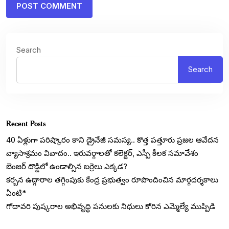
Search
Search
Recent Posts
40 ఏళ్లుగా పరిష్కారం కాని డ్రైనేజీ సమస్య.. కొత్త పత్తూరు ప్రజల ఆవేదన
వ్యాసాశ్రమం వివాదం.. ఇరువర్గాలతో కలెక్టర్, ఎస్పీ కీలక సమావేశం
బెంజర్ దొడ్డిలో ఉండాల్సిన బర్రెలు ఎక్కడ?
కర్బన ఉద్గారాల తగ్గింపుకు కేంద్ర ప్రభుత్వం రూపొందించిన మార్గదర్శకాలు
ఏంటి*
గోదావరి పుష్కరాల అభివృద్ధి పనులకు నిధులు కోరిన ఎమ్మెల్యే ముప్పిడి