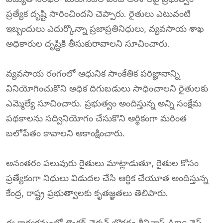
ప్రత్యేక దృష్టి సారించిందని చెప్పారు. రైతులు ఎటువంటి
ఇబ్బందులు ఎదుర్కొన్నా ప్రజాప్రతినిధులు, వ్యవసాయ శాఖ
అధికారుల దృష్టికి తీసుకురావాలని సూచించారు.
వ్యవసాయ రంగంలో ఆధునిక సాంకేతిక పరిజ్ఞానాన్ని
వినియోగించుకొని అధిక దిగుబడులు సాధించాలని రైతులకు
ఎమ్మెల్యే సూచించారు. ప్రభుత్వం అందిస్తున్న అన్ని సంక్షేమ
పథకాలను సద్వినియోగం చేసుకొని ఆర్థికంగా మరింత
బలోపేతం కావాలని ఆకాంక్షించారు.
అనంతరం పలువురు రైతులు మాట్లాడుతూ, రైతుల కోసం
ప్రత్యేకంగా నిధులు విడుదల చేసి ఆర్థిక చేయూత అందిస్తున్న
కేంద్ర, రాష్ట్ర ప్రభుత్వాలకు కృతజ్ఞతలు తెలిపారు.
ఈ కార్యక్రమంలో ట్రైకర్ చైర్మన్ బొరగం శ్రీనివాస్,Amc వైస్