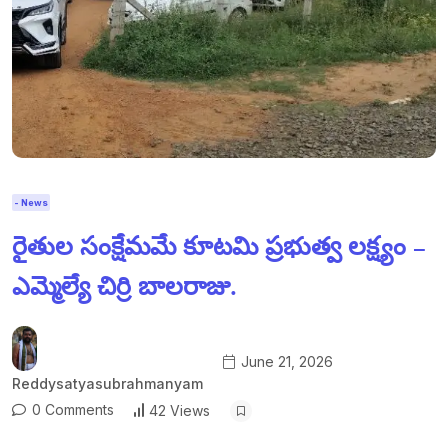
- News
రైతుల సంక్షేమమే కూటమి ప్రభుత్వ లక్ష్యం –
ఎమ్మెల్యే చిర్రి బాలరాజు.
June 21, 2026
Reddysatyasubrahmanyam
0 Comments
42 Views