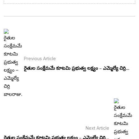
Previous Article
రైతుల సంక్షేమమే కూటమి ప్రభుత్వ లక్ష్యం – ఎమ్మెల్యే చిర్రి...
Next Article
రైతుల సంక్షేమమే కూటమి ప్రభుత్వ లక్ష్యం – ఎమ్మెల్యే చిర్రి...