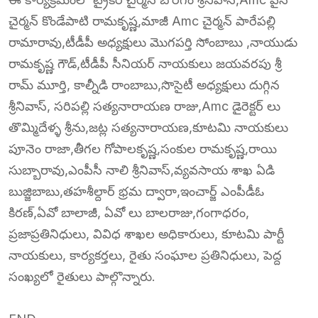
చైర్మన్ కొండేపాటి రామకృష్ణ,మాజీ Amc చైర్మన్ పారేపల్లి
రామారావు,టీడీపీ అధ్యక్షులు మొగపర్తి సోంబాబు ,నాయుడు
రామకృష్ణ గౌడ్,టీడీపీ సీనియర్ నాయకులు జయవరపు శ్రీ
రామ్ మూర్తి, కాల్నీడి రాంబాబు,సొసైటీ అధ్యక్షులు దుగ్గిన
శ్రీనివాస్, సరిపల్లి సత్యనారాయణ రాజు,Amc డైరెక్టర్ లు
తొమ్మిదేళ్ళ శ్రీను,జట్ల సత్యనారాయణ,కూటమి నాయకులు
పూనెం రాజా,తీగల గోపాలకృష్ణ,సంకుల రామకృష్ణ,రాయి
సుబ్బారావు,ఎంపీసీ నాలి శ్రీనివాస్,వ్యవసాయ శాఖ ఏడి
బుజ్జిబాబు,తహశీల్దార్ భ్రమ ద్వారా,ఇంచార్జ్ ఎంపీడీఓ
కిరణ్,ఏవో బాలాజీ, ఏవో లు బాలరాజు,గంగాధరం,
ప్రజాప్రతినిధులు, వివిధ శాఖల అధికారులు, కూటమి పార్టీ
నాయకులు, కార్యకర్తలు, రైతు సంఘాల ప్రతినిధులు, పెద్ద
సంఖ్యలో రైతులు పాల్గొన్నారు.