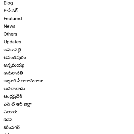
Blog
E-పేపర్
Featured
News
Others
Updates
అనకాపల్లి
అనంతపురం
అన్నమయ్య
అమరావతి
అల్లూరి సీతారామరాజు
ఆదిలాబాదు
ఆంధ్రప్రదేశ్
ఎన్ టి ఆర్ జిల్లా
ఎలూరు
కడప
కరీంనగర్