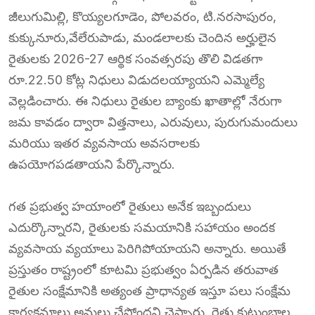
జీలుగుమిల్లి, కొయ్యలగూడెం, పోలవరం, టి.నరసాపురం,
కుక్కునూరు,వేలేరుపాడు, మండలాలకు చెందిన అర్హులైన
రైతులకు 2026-27 ఆర్థిక సంవత్సరపు తొలి విడతగా
రూ.22.50 కోట్ల నిధులు విడుదలయ్యాయని ఎమ్మెల్యే
వెల్లడించారు. ఈ నిధులు రైతుల బ్యాంకు ఖాతాల్లో నేరుగా
జమ కావడం ద్వారా విత్తనాలు, ఎరువులు, పురుగుమందులు
మరియు ఇతర వ్యవసాయ అవసరాలకు
ఉపయోగపడతాయని పేర్కొన్నారు.
గత ప్రభుత్వ హయాంలో రైతులు అనేక ఇబ్బందులు
ఎదుర్కొన్నారని, రైతులకు సమయానికి సహాయం అందక
వ్యవసాయ వ్యయాలు పెరిగిపోయాయని అన్నారు. అయితే
ప్రస్తుతం రాష్ట్రంలో కూటమి ప్రభుత్వం ఏర్పడిన తరువాత
రైతుల సంక్షేమానికి అత్యంత ప్రాధాన్యత ఇస్తూ పలు సంక్షేమ
కార్యక్రమాలు అమలు చేస్తోందని చెప్పారు. రైతు కుటుంబాల