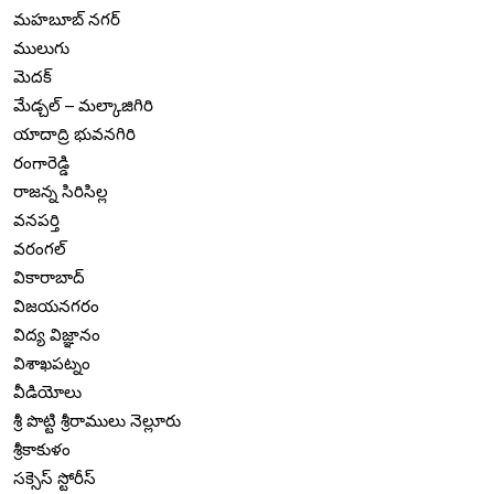
మహబూబ్ నగర్
ములుగు
మెదక్
మేడ్చల్ – మల్కాజిగిరి
యాదాద్రి భువనగిరి
రంగారెడ్డి
రాజన్న సిరిసిల్ల
వనపర్తి
వరంగల్
వికారాబాద్
విజయనగరం
విద్య విజ్ఞానం
విశాఖపట్నం
వీడియోలు
శ్రీ పొట్టి శ్రీరాములు నెల్లూరు
శ్రీకాకుళం
సక్సెస్ స్టోరీస్