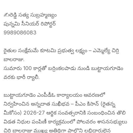
✍️రెడ్డి సత్య సుబ్రహ్మణ్యం
పున్నమి సీనియర్ రిపోర్టర్
9989086083
రైతుల సంక్షేమమే కూటమి ప్రభుత్వ లక్ష్యం – ఎమ్మెల్యే చిర్రి
బాలరాజు.
సుమారు 100 కార్లతో బర్రింకలపాడు నుండి బుట్టాయగూడెం
వరకు భారీ ర్యాలీ.
బుట్టాయగూడెం ఎంపీడీఓ కార్యాలయం ఆవరణలో
నిర్వహించిన అన్నదాత సుఖీభవ – పీఎం కిసాన్ (రైతన్న
మీకోసం) 2026-27 ఆర్థిక సంవత్సరానికి సంబంధించిన తొలి
విడత నిధుల పంపిణీ కార్యక్రమంలో పోలవరం శాసనసభ్యులు
చిర్రి బాలరాజు ముఖ్య అతిథిగా పాల్గొని లబ్ధిదారులైన