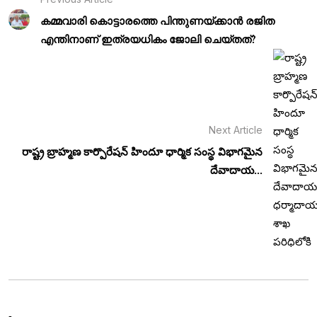
കമ്മവാരി കൊട്ടാരത്തെ പിന്തുണയ്ക്കാൻ രജിത
എന്തിനാണ് ഇത്രയധികം ജോലി ചെയ്തത്?
Next Article
రాష్ట్ర బ్రాహ్మణ కార్పొరేషన్ హిందూ ధార్మిక సంస్థ విభాగమైన
దేవాదాయ...