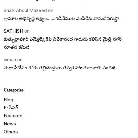
Shaik Abdul Mazeed
on
గ్రామాల అభివృద్దె లక్ష్యం…….గడివేముల ఎంపీడీఓ వాసుదేవగుప్తా
SATHISH
on
కుత్బుల్లాపూర్ ఎమ్మెల్యే కేపీ వివేకానంద గారును కలిసిన మైత్రి నగర్
నూతన కమిటీ
viman
on
మెగా పీటీఎం 3.1కు తల్లిదండ్రులు తప్పక హాజరుకావాలి: ఎంఈఓ
Categories
Blog
E-పేపర్
Featured
News
Others