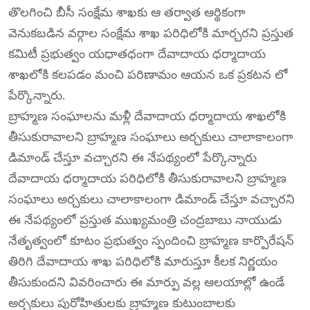
తొలగించి బీసీ సంక్షేమ శాఖకు ఆ తర్వాత ఆర్థికంగా
వెనుకబడిన వర్గాల సంక్షేమ శాఖ పరిధిలోకి మార్చరని ప్రస్తుత
కమిటీ ప్రభుత్వం యధాతధంగా దేవాదాయ ధర్మాదాయ
శాఖలోకి కలపడం మంచి పరిణామం ఆయన ఒక ప్రకటన లో
పేర్కొన్నారు.
బ్రాహ్మణ సంఘాలను మళ్లీ దేవాదాయ ధర్మాదాయ శాఖలోకి
తీసుకురావాలని బ్రాహ్మణ సంఘాలు అర్చకులు చాలాకాలంగా
డిమాండ్ చేస్తూ వచ్చారని ఈ నేపథ్యంలో పేర్కొన్నారు
దేవాదాయ ధర్మాదాయ పరిధిలోకి తీసుకురావాలని బ్రాహ్మణ
సంఘాలు అర్చకులు చాలాకాలంగా డిమాండ్ చేస్తూ వచ్చారని
ఈ నేపథ్యంలో ప్రస్తుత ముఖ్యమంత్రి చంద్రబాబు నాయుడు
నేతృత్వంలో కూటం ప్రభుత్వం స్పందించి బ్రాహ్మణ కార్పొరేషన్
తిరిగి దేవాదాయ శాఖ పరిధిలోకి మారుస్తూ కీలక నిర్ణయం
తీసుకుందని వివరించారు ఈ మార్పు వల్ల ఆలయాల్లో ఉండే
అర్చకులు పురోహితులకు బ్రాహ్మణ కుటుంబాలకు