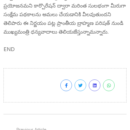
ప్రయోజనమని కార్పొరేషన్ ద్వారా మరింత సులభంగా మీరుగా
సంక్షేమ పథకాలను అమలు చేయడానికి వీలవుతుందని
తెలిపారు ఈ నిర్ణయం పట్ల ప్రాంతీయ బ్రాహ్మణ పరిషత్ నుండి
ముఖ్యమంత్రి ధన్యవాదాలు తెలియజేస్తున్నామన్నారు.
END
Previous Article