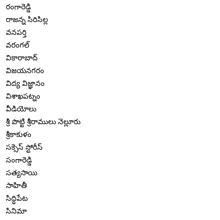
రంగారెడ్డి
రాజన్న సిరిసిల్ల
వనపర్తి
వరంగల్
వికారాబాద్
విజయనగరం
విద్య విజ్ఞానం
విశాఖపట్నం
వీడియోలు
శ్రీ పొట్టి శ్రీరాములు నెల్లూరు
శ్రీకాకుళం
సక్సెస్ స్టోరీస్
సంగారెడ్డి
సత్యసాయి
సాహితీ
సిద్ధిపేట
సినిమా