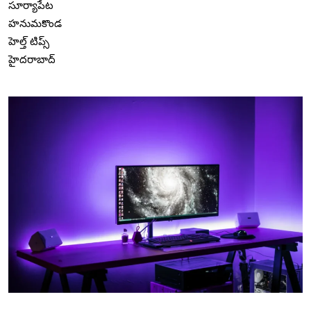
సూర్యాపేట
హనుమకొండ
హెల్త్ టిప్స్
హైదరాబాద్