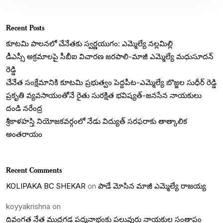
Recent Posts
కూటమి పాలనలో చేనేతకు స్వర్ణయుగం: ఎమ్మెల్యే నల్లమిల్లి
డీఎస్సీ అక్రమాలపై సీబీఐ విచారణ జరపాలి-మాజీ ఎమ్మెల్యే మధుసూదన్
రెడ్డి
చేనేత సంక్షేమానికి కూటమి ప్రభుత్వం పెద్దపీట-ఎమ్మెల్యే బొజ్జల సుధీర్ రెడ్డి
ప్రకృతి వ్యవసాయంతోనే రైతు సురక్షిత భవిష్యత్-జనసేన నాయకులు
దండి నరేంద్ర
శ్రీకాళహస్తి నియోజకవర్గంలో నేడు విద్యుత్ సరఫరాకు తాత్కాలిక
అంతరాయం
Recent Comments
KOLIPAKA BC SHEKAR
on
పాడే మోసిన మాజీ ఎమ్మెల్యే రాజయ్య
koyyakrishna
on
దివంగత నేత ముద్రగడ పద్మనాభంకు పలువురు నాయకుల సంతాపం