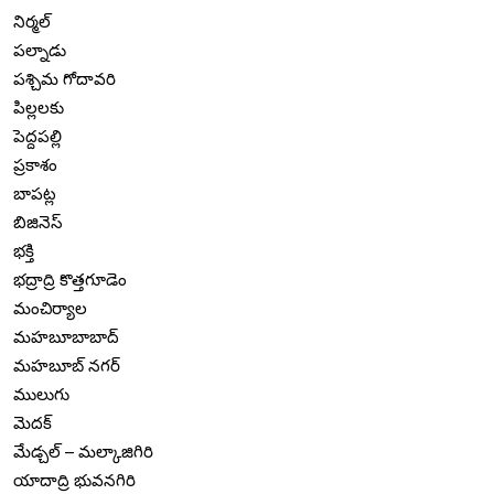
నిర్మల్
పల్నాడు
పశ్చిమ గోదావరి
పిల్లలకు
పెద్దపల్లి
ప్రకాశం
బాపట్ల
బిజినెస్
భక్తి
భద్రాద్రి కొత్తగూడెం
మంచిర్యాల
మహబూబాబాద్
మహబూబ్ నగర్
ములుగు
మెదక్
మేడ్చల్ – మల్కాజిగిరి
యాదాద్రి భువనగిరి