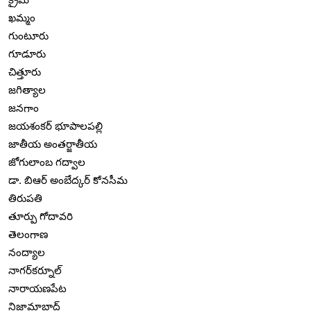
ఖమ్మం
గుంటూరు
గూడూరు
చిత్తూరు
జగిత్యాల
జనగాం
జయశంకర్ భూపాలపల్లి
జాతీయ అంతర్జాతీయ
జోగులాంబ గద్వాల
డా. బిఆర్ అంబేద్కర్ కోనసీమ
తిరుపతి
తూర్పు గోదావరి
తెలంగాణ
నంద్యాల
నాగర్‌కర్నూల్
నారాయణపేట
నిజామాబాద్