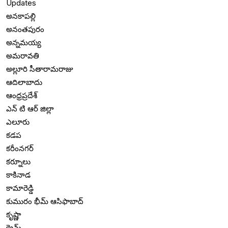
Updates
అనకాపల్లి
అనంతపురం
అన్నమయ్య
అమరావతి
అల్లూరి సీతారామరాజు
ఆదిలాబాదు
ఆంధ్రప్రదేశ్
ఎన్ టి ఆర్ జిల్లా
ఎలూరు
కడప
కరీంనగర్
కర్నూలు
కాకినాడ
కామారెడ్డి
కుమురం భీమ్ ఆసిఫాబాద్
కృష్ణా
క్రైమ్