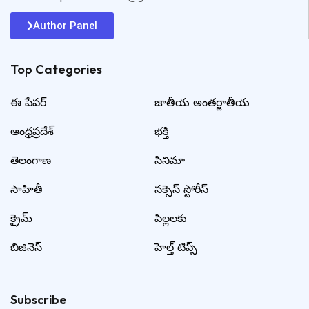
Author Panel
Top Categories​
ఈ పేపర్
జాతీయ అంతర్జాతీయ
ఆంధ్రప్రదేశ్
భక్తి
తెలంగాణ
సినిమా
సాహితీ
సక్సెస్ స్టోరీస్
క్రైమ్
పిల్లలకు
బిజినెస్
హెల్త్ టిప్స్
Subscribe