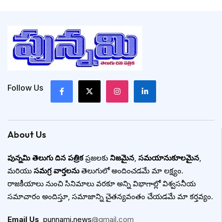
Follow Us
About Us
పున్నమి తెలుగు దిన పత్రిక
ప్రజలకు
నిజమైన
,
సమయానుకూలమైన
,
మరియు
సమగ్ర వార్తలను
తెలుగులో అందించడమే మా లక్ష్యం.
రాజకీయాలు నుంచి సినిమాలు వరకూ అన్ని విభాగాల్లో విశ్వసనీయ
సమాచారం అందిస్తూ, సమాజాన్ని చైతన్యవంతం చేయడమే మా కర్తవ్యం.
Email Us
:
punnami.news
@gmail.com