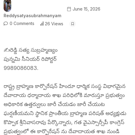
June 15, 2026
Reddysatyasubrahmanyam
0 Comments
26 Views
✍️రెడ్డి సత్య సుబ్రహ్మణ్యం
పున్నమి సీనియర్ రిపోర్టర్
9989086083.
రాష్ట్ర బ్రాహ్మణ కార్పొరేషన్ హిందూ ధార్మిక సంస్థ విభాగమైన
దేవాదాయ ధర్మాదాయ శాఖ పరిధిలోకి మారుస్తూ ప్రభుత్వం
అధికారిక ఉత్తర్వులు జారీ చేయడం జారీ చేయుట
ఘర్షణీయమని స్థానిక ప్రాంతీయ బ్రాహ్మణ పరిషత్ అధ్యక్షుడు
కొప్పాక శ్రీనివాసరావు పేర్కొన్నారు, గత వైఎస్సార్సీపీ కాంగ్రెస్
ప్రభుత్వంలో ఈ కార్పొరేషన్ ను దేవాదాయత శాఖ నుండి