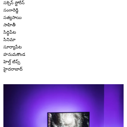
సక్సెస్ స్టోరీస్
సంగారెడ్డి
సత్యసాయి
సాహితీ
సిద్ధిపేట
సినిమా
సూర్యాపేట
హనుమకొండ
హెల్త్ టిప్స్
హైదరాబాద్