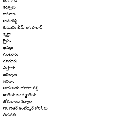
కరీంనగర్
కర్నూలు
కాకినాడ
కామారెడ్డి
కుమురం భీమ్ ఆసిఫాబాద్
కృష్ణా
క్రైమ్
ఖమ్మం
గుంటూరు
గూడూరు
చిత్తూరు
జగిత్యాల
జనగాం
జయశంకర్ భూపాలపల్లి
జాతీయ అంతర్జాతీయ
జోగులాంబ గద్వాల
డా. బిఆర్ అంబేద్కర్ కోనసీమ
తిరుపతి