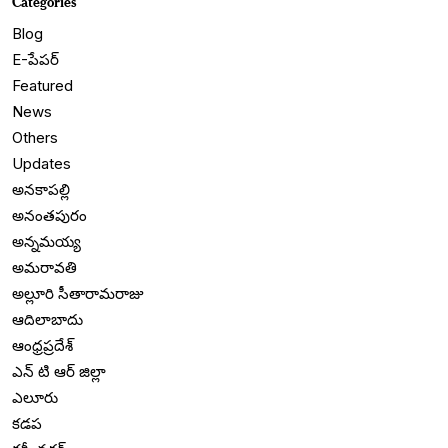
Categories
Blog
E-పేపర్
Featured
News
Others
Updates
అనకాపల్లి
అనంతపురం
అన్నమయ్య
అమరావతి
అల్లూరి సీతారామరాజు
ఆదిలాబాదు
ఆంధ్రప్రదేశ్
ఎన్ టి ఆర్ జిల్లా
ఎలూరు
కడప