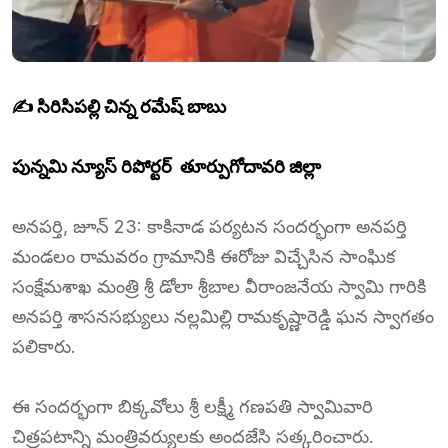
✍️ సిరిసిపల్లి చిన్న రమేష్ బాబు
పున్నమి న్యూస్ రిపోర్టర్ తూర్పుగోదావరి జిల్లా
అనపర్తి, జూన్ 23: కాకినాడ పర్యటన సందర్భంగా అనపర్తి
మండలం రామవరం గ్రామానికి ఈరోజు విచ్చేసిన సాంఘిక
సంక్షేమశాఖ మంత్రి శ్రీ డోలా శ్రీబాల వీరాంజనేయ స్వామి గారికి
అనపర్తి శాసనసభ్యులు నల్లమిల్లి రామకృష్ణారెడ్డి ఘన స్వాగతం
పలికారు.
ఈ సందర్భంగా బిక్కవోలు శ్రీ లక్ష్మీ గణపతి స్వామివారి
చిత్రపటాన్ని మంత్రివర్యులకు అందజేసి సత్కరించారు.