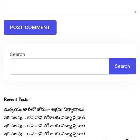
Search
Search
Recent Posts
తుర్కయంజాల్‌లో జోరుగా అక్రమ నిర్మాణాలు!
ఇక సెలవు… కానరాని లోకాలకు విద్యా ప్రదాత
ఇక సెలవు… కానరాని లోకాలకు విద్యా ప్రదాత
ఇక సెలవు… కానరాని లోకాలకు విద్యా ప్రదాత