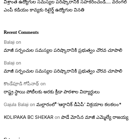
విశ్రాంత ఉద్యోగుల సమస్యల పరిష్కారానికి సహకరించండి…. వరంగల్
ఎంపీ కడియం కావ్యకు రిటైర్డ్ ఉద్యోగుల వినతి
Recent Comments
Balaji
on
మాజీ సర్పంచుల సమస్యల పరిష్కారానికి ప్రభుత్వం చొరవ చూపాలి
Balaji
on
మాజీ సర్పంచుల సమస్యల పరిష్కారానికి ప్రభుత్వం చొరవ చూపాలి
కొండేపూడి గోపీనాథ్
on
రాష్ట్ర స్ధాయి పోటీలకు అరకు క్రీడా పాఠశాల విద్యార్ధులు
Gajula Balaji
on
మల్లారంలో ‘ఆర్గానిక్ డీఏపీ’ విక్రయాల కలకలం*
KOLIPAKA BC SHEKAR
on
పాడే మోసిన మాజీ ఎమ్మెల్యే రాజయ్య