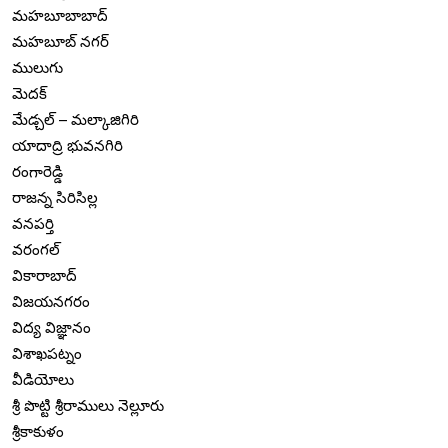
మహబూబాబాద్
మహబూబ్ నగర్
ములుగు
మెదక్
మేడ్చల్ – మల్కాజిగిరి
యాదాద్రి భువనగిరి
రంగారెడ్డి
రాజన్న సిరిసిల్ల
వనపర్తి
వరంగల్
వికారాబాద్
విజయనగరం
విద్య విజ్ఞానం
విశాఖపట్నం
వీడియోలు
శ్రీ పొట్టి శ్రీరాములు నెల్లూరు
శ్రీకాకుళం