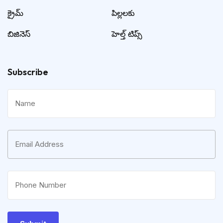
క్రైమ్
పిల్లలకు
బిజినెస్
హెల్త్ టిప్స్
Subscribe