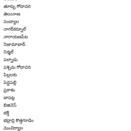
తూర్పు గోదావరి
తెలంగాణ
నంద్యాల
నాగర్‌కర్నూల్
నారాయణపేట
నిజామాబాద్
నిర్మల్
పల్నాడు
పశ్చిమ గోదావరి
పిల్లలకు
పెద్దపల్లి
ప్రకాశం
బాపట్ల
బిజినెస్
భక్తి
భద్రాద్రి కొత్తగూడెం
మంచిర్యాల