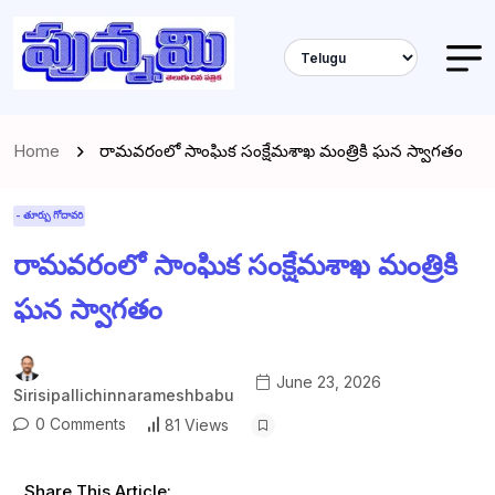
Home
రామవరంలో సాంఘిక సంక్షేమశాఖ మంత్రికి ఘన స్వాగతం
- తూర్పు గోదావరి
రామవరంలో సాంఘిక సంక్షేమశాఖ మంత్రికి
ఘన స్వాగతం
June 23, 2026
Sirisipallichinnarameshbabu
0 Comments
81 Views
Share This Article: