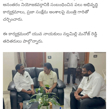
అనంతరం నియోజకవర్గానికి సంబంధించిన పలు అభివృద్ధి
కార్యక్రమాలు, ప్రజా సంక్షేమ అంశాలపై మంత్రి గారితో
చర్చించారు.
ఈ కార్యక్రమంలో యువ నాయకులు నల్లమిల్లి మనోజ్ రెడ్డి
తదితరులు పాల్గొన్నారు.