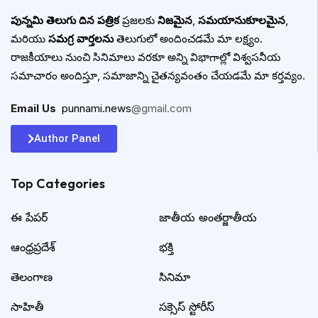
పున్నమి తెలుగు దిన పత్రిక
ప్రజలకు
నిజమైన
,
సమయానుకూలమైన
,
మరియు
సమగ్ర వార్తలను
తెలుగులో అందించడమే మా లక్ష్యం.
రాజకీయాలు నుంచి సినిమాలు వరకూ అన్ని విభాగాల్లో విశ్వసనీయ
సమాచారం అందిస్తూ, సమాజాన్ని చైతన్యవంతం చేయడమే మా కర్తవ్యం.
Email Us
:
punnami.news
@gmail.com
Author Panel
Top Categories​
ఈ పేపర్
జాతీయ అంతర్జాతీయ
ఆంధ్రప్రదేశ్
భక్తి
తెలంగాణ
సినిమా
సాహితీ
సక్సెస్ స్టోరీస్