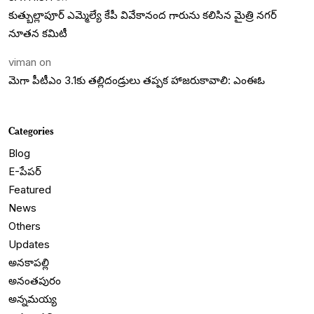
కుత్బుల్లాపూర్ ఎమ్మెల్యే కేపీ వివేకానంద గారును కలిసిన మైత్రి నగర్
నూతన కమిటీ
viman
on
మెగా పీటీఎం 3.1కు తల్లిదండ్రులు తప్పక హాజరుకావాలి: ఎంఈఓ
Categories
Blog
E-పేపర్
Featured
News
Others
Updates
అనకాపల్లి
అనంతపురం
అన్నమయ్య