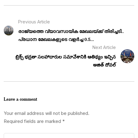
Previous Article
രാജ്യത്തെ വ്യാവസായിക മേഖലയ്ക്ക് തിരിച്ചടി..
പ്രധാന മേഖലകളുടെ വളർച്ച 0.5...
Next Article
బ్రిక్స్ భద్రతా సలహాదారుల సమావేశానికి ఆతిథ్యం ఇచ్చిన
అజిత్ దోవల్
Leave a comment
Your email address will not be published.
Required fields are marked
*