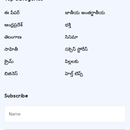
ఈ పేపర్
జాతీయ అంతర్జాతీయ
ఆంధ్రప్రదేశ్
భక్తి
తెలంగాణ
సినిమా
సాహితీ
సక్సెస్ స్టోరీస్
క్రైమ్
పిల్లలకు
బిజినెస్
హెల్త్ టిప్స్
Subscribe