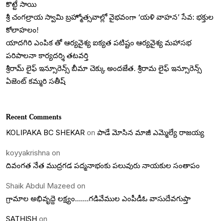
కొట్టే సాయి
శ్రీ చంగల్రాయ స్వామి బ్రహ్మోత్సవాల్లో వైభవంగా ‘యళి వాహన’ సేవ: భక్తుల
కోలాహలం!
యాదగిరి ఎంపిక తో ఆర్యవైశ్య ఐక్యత పటిష్టం ఆర్యవైశ్య మహాసభ
పరిపాలనా కార్యదర్శి తటవర్తి
శ్రీరామ్ లైఫ్ ఇన్సూరెన్స్ బీమా చెక్కు అందజేత. శ్రీరామ లైఫ్ ఇన్సూరెన్స్
ఏజెంట్ కమ్మరి సతీష్
Recent Comments
KOLIPAKA BC SHEKAR
on
పాడే మోసిన మాజీ ఎమ్మెల్యే రాజయ్య
koyyakrishna
on
దివంగత నేత ముద్రగడ పద్మనాభంకు పలువురు నాయకుల సంతాపం
Shaik Abdul Mazeed
on
గ్రామాల అభివృద్దె లక్ష్యం…….గడివేముల ఎంపీడీఓ వాసుదేవగుప్తా
SATHISH
on