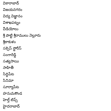
వికారాబాద్
విజయనగరం
విద్య విజ్ఞానం
విశాఖపట్నం
వీడియోలు
శ్రీ పొట్టి శ్రీరాములు నెల్లూరు
శ్రీకాకుళం
సక్సెస్ స్టోరీస్
సంగారెడ్డి
సత్యసాయి
సాహితీ
సిద్ధిపేట
సినిమా
సూర్యాపేట
హనుమకొండ
హెల్త్ టిప్స్
హైదరాబాద్