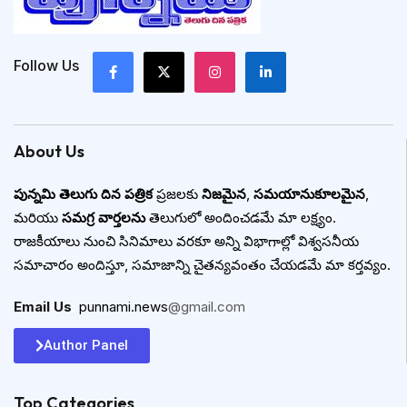
Follow Us
About Us
పున్నమి తెలుగు దిన పత్రిక
ప్రజలకు
నిజమైన
,
సమయానుకూలమైన
,
మరియు
సమగ్ర వార్తలను
తెలుగులో అందించడమే మా లక్ష్యం.
రాజకీయాలు నుంచి సినిమాలు వరకూ అన్ని విభాగాల్లో విశ్వసనీయ
సమాచారం అందిస్తూ, సమాజాన్ని చైతన్యవంతం చేయడమే మా కర్తవ్యం.
Email Us
:
punnami.news
@gmail.com
Author Panel
Top Categories​