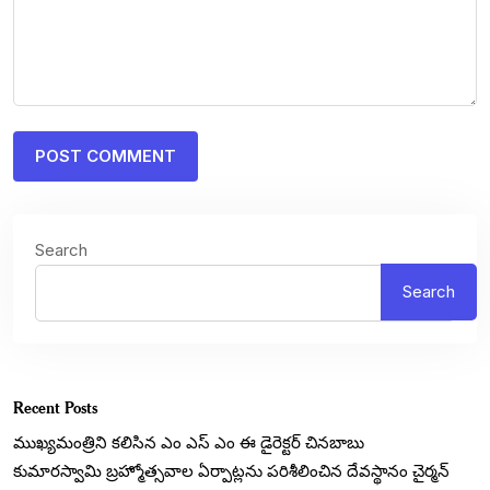
Search
Search
Recent Posts
ముఖ్యమంత్రిని కలిసిన ఎం ఎస్ ఎం ఈ డైరెక్టర్ చినబాబు
కుమారస్వామి బ్రహ్మోత్సవాల ఏర్పాట్లను పరిశీలించిన దేవస్థానం చైర్మన్