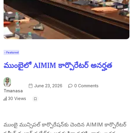
- Featured
ముంబైలో AIMIM కార్పొరేటర్ అనర్హత
June 23, 2026
0 Comments
Tmanasa
30 Views
ముంబై మున్సిపల్ కార్పొరేషన్‌కు చెందిన AIMIM కార్పొరేటర్