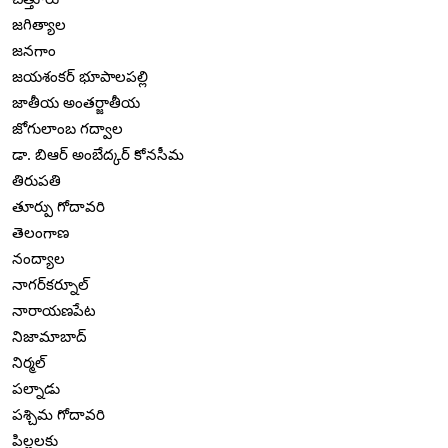
జగిత్యాల
జనగాం
జయశంకర్ భూపాలపల్లి
జాతీయ అంతర్జాతీయ
జోగులాంబ గద్వాల
డా. బిఆర్ అంబేద్కర్ కోనసీమ
తిరుపతి
తూర్పు గోదావరి
తెలంగాణ
నంద్యాల
నాగర్‌కర్నూల్
నారాయణపేట
నిజామాబాద్
నిర్మల్
పల్నాడు
పశ్చిమ గోదావరి
పిల్లలకు