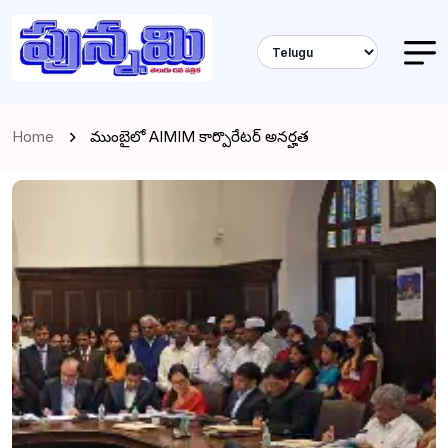
Home
ముంబైలో AIMIM కార్పొరేటర్ అనర్హత