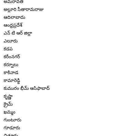
అమరావతి
అల్లూరి సీతారామరాజు
ఆదిలాబాదు
ఆంధ్రప్రదేశ్
ఎన్ టి ఆర్ జిల్లా
ఎలూరు
కడప
కరీంనగర్
కర్నూలు
కాకినాడ
కామారెడ్డి
కుమురం భీమ్ ఆసిఫాబాద్
కృష్ణా
క్రైమ్
ఖమ్మం
గుంటూరు
గూడూరు
చిత్తూరు