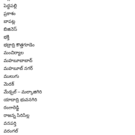
పెద్దపల్లి
ప్రకాశం
బాపట్ల
బిజినెస్
భక్తి
భద్రాద్రి కొత్తగూడెం
మంచిర్యాల
మహబూబాబాద్
మహబూబ్ నగర్
ములుగు
మెదక్
మేడ్చల్ – మల్కాజిగిరి
యాదాద్రి భువనగిరి
రంగారెడ్డి
రాజన్న సిరిసిల్ల
వనపర్తి
వరంగల్