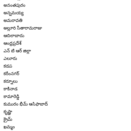
అనంతపురం
అన్నమయ్య
అమరావతి
అల్లూరి సీతారామరాజు
ఆదిలాబాదు
ఆంధ్రప్రదేశ్
ఎన్ టి ఆర్ జిల్లా
ఎలూరు
కడప
కరీంనగర్
కర్నూలు
కాకినాడ
కామారెడ్డి
కుమురం భీమ్ ఆసిఫాబాద్
కృష్ణా
క్రైమ్
ఖమ్మం