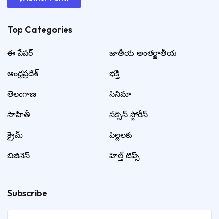
Top Categories​
ఈ పేపర్
జాతీయ అంతర్జాతీయ
ఆంధ్రప్రదేశ్
భక్తి
తెలంగాణ
సినిమా
సాహితీ
సక్సెస్ స్టోరీస్
క్రైమ్
పిల్లలకు
బిజినెస్
హెల్త్ టిప్స్
Subscribe