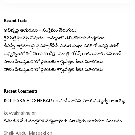
Recent Posts
అభివృద్ధి అడుగులు – సంక్షేమం వెలుగులు
గ్రీన్‌ఫీల్డ్ హైవేపై విషాదం.. ఖమ్మంలో తల్లి–కొడుకు దుర్మరణం
డీఎస్సీ అక్రమాలపై వైఎస్సార్‌సీపీ సమర శంఖం పరిగిలో ఉషశ్రీ చరణ్
ఆధ్వర్యంలో రిలే నిరాహార దీక్ష.. మంత్రి లోకేష్ రాజీనామాకు డిమాండ్
పొలం పిలుస్తుంది’లో రైతులకు శాస్త్రవేత్తల కీలక సూచనలు
పొలం పిలుస్తుంది’లో రైతులకు శాస్త్రవేత్తల కీలక సూచనలు
Recent Comments
KOLIPAKA BC SHEKAR
on
పాడే మోసిన మాజీ ఎమ్మెల్యే రాజయ్య
koyyakrishna
on
దివంగత నేత ముద్రగడ పద్మనాభంకు పలువురు నాయకుల సంతాపం
Shaik Abdul Mazeed
on