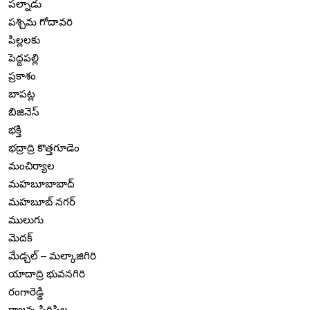
పల్నాడు
పశ్చిమ గోదావరి
పిల్లలకు
పెద్దపల్లి
ప్రకాశం
బాపట్ల
బిజినెస్
భక్తి
భద్రాద్రి కొత్తగూడెం
మంచిర్యాల
మహబూబాబాద్
మహబూబ్ నగర్
ములుగు
మెదక్
మేడ్చల్ – మల్కాజిగిరి
యాదాద్రి భువనగిరి
రంగారెడ్డి
రాజన్న సిరిసిల్ల