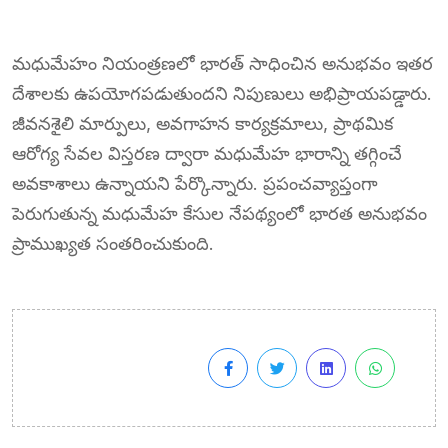
మధుమేహం నియంత్రణలో భారత్ సాధించిన అనుభవం ఇతర
దేశాలకు ఉపయోగపడుతుందని నిపుణులు అభిప్రాయపడ్డారు.
జీవనశైలి మార్పులు, అవగాహన కార్యక్రమాలు, ప్రాథమిక
ఆరోగ్య సేవల విస్తరణ ద్వారా మధుమేహ భారాన్ని తగ్గించే
అవకాశాలు ఉన్నాయని పేర్కొన్నారు. ప్రపంచవ్యాప్తంగా
పెరుగుతున్న మధుమేహ కేసుల నేపథ్యంలో భారత అనుభవం
ప్రాముఖ్యత సంతరించుకుంది.