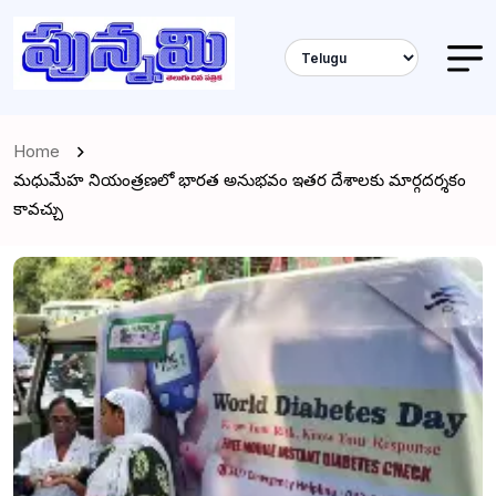
Home
మధుమేహ నియంత్రణలో భారత అనుభవం ఇతర దేశాలకు మార్గదర్శకం
కావచ్చు