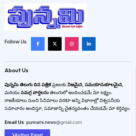
Follow Us
About Us
పున్నమి తెలుగు దిన పత్రిక
ప్రజలకు
నిజమైన
,
సమయానుకూలమైన
,
మరియు
సమగ్ర వార్తలను
తెలుగులో అందించడమే మా లక్ష్యం.
రాజకీయాలు నుంచి సినిమాలు వరకూ అన్ని విభాగాల్లో విశ్వసనీయ
సమాచారం అందిస్తూ, సమాజాన్ని చైతన్యవంతం చేయడమే మా కర్తవ్యం.
Email Us
:
punnami.news
@gmail.com
Author Panel