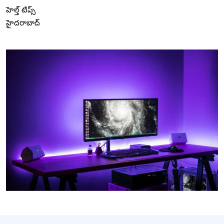
హెల్త్ టిప్స్
హైదరాబాద్