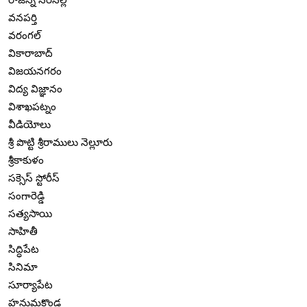
వనపర్తి
వరంగల్
వికారాబాద్
విజయనగరం
విద్య విజ్ఞానం
విశాఖపట్నం
వీడియోలు
శ్రీ పొట్టి శ్రీరాములు నెల్లూరు
శ్రీకాకుళం
సక్సెస్ స్టోరీస్
సంగారెడ్డి
సత్యసాయి
సాహితీ
సిద్ధిపేట
సినిమా
సూర్యాపేట
హనుమకొండ