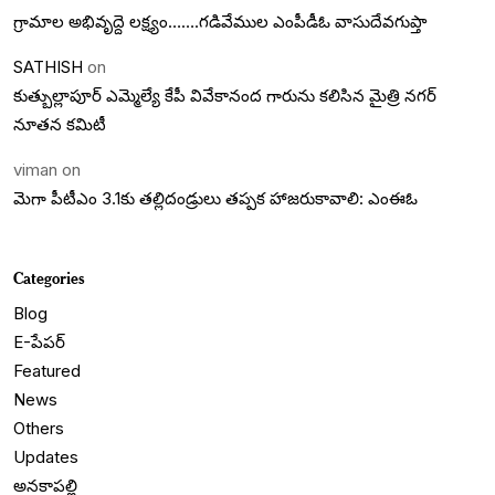
గ్రామాల అభివృద్దె లక్ష్యం…….గడివేముల ఎంపీడీఓ వాసుదేవగుప్తా
SATHISH
on
కుత్బుల్లాపూర్ ఎమ్మెల్యే కేపీ వివేకానంద గారును కలిసిన మైత్రి నగర్
నూతన కమిటీ
viman
on
మెగా పీటీఎం 3.1కు తల్లిదండ్రులు తప్పక హాజరుకావాలి: ఎంఈఓ
Categories
Blog
E-పేపర్
Featured
News
Others
Updates
అనకాపల్లి