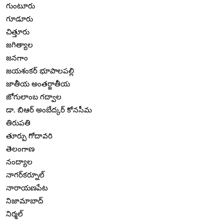
గుంటూరు
గూడూరు
చిత్తూరు
జగిత్యాల
జనగాం
జయశంకర్ భూపాలపల్లి
జాతీయ అంతర్జాతీయ
జోగులాంబ గద్వాల
డా. బిఆర్ అంబేద్కర్ కోనసీమ
తిరుపతి
తూర్పు గోదావరి
తెలంగాణ
నంద్యాల
నాగర్‌కర్నూల్
నారాయణపేట
నిజామాబాద్
నిర్మల్