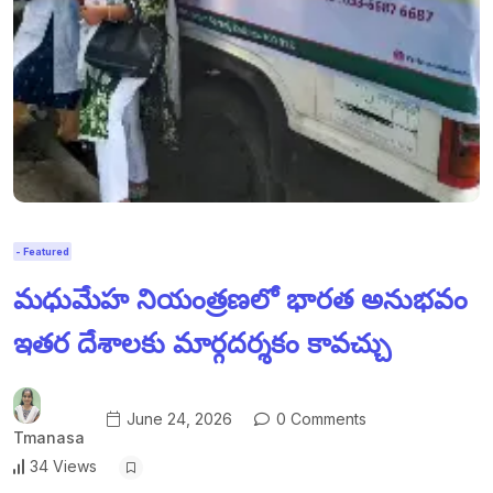
- Featured
మధుమేహ నియంత్రణలో భారత అనుభవం
ఇతర దేశాలకు మార్గదర్శకం కావచ్చు
June 24, 2026
0 Comments
Tmanasa
34 Views