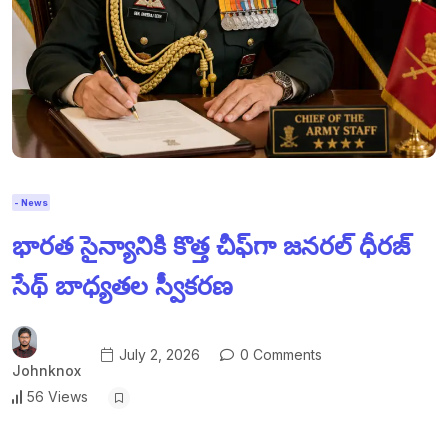
- News
భారత సైన్యానికి కొత్త చీఫ్‌గా జనరల్ ధీరజ్
సేథ్ బాధ్యతల స్వీకరణ
July 2, 2026
0 Comments
Johnknox
56 Views