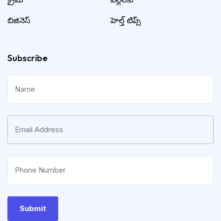
బిజినెస్
హెల్త్ టిప్స్
Subscribe