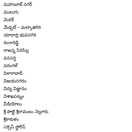
మహబూబ్ నగర్
ములుగు
మెదక్
మేడ్చల్ – మల్కాజిగిరి
యాదాద్రి భువనగిరి
రంగారెడ్డి
రాజన్న సిరిసిల్ల
వనపర్తి
వరంగల్
వికారాబాద్
విజయనగరం
విద్య విజ్ఞానం
విశాఖపట్నం
వీడియోలు
శ్రీ పొట్టి శ్రీరాములు నెల్లూరు
శ్రీకాకుళం
సక్సెస్ స్టోరీస్