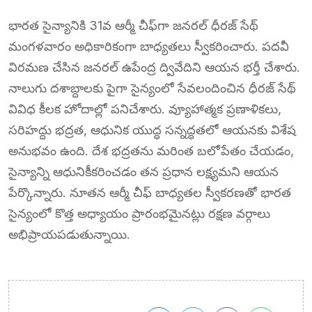
భారత సైన్యానికి 31వ ఆర్మీ చీఫ్‌గా జనరల్ ధీరజ్ సేథ్
మంగళవారం అధికారికంగా బాధ్యతలు స్వీకరించారు. పదవీ
విరమణ చేసిన జనరల్ ఉపేంద్ర ద్వివేదిని ఆయన భర్తీ చేశారు.
నాలుగు దశాబ్దాలకు పైగా సైన్యంలో సేవలందించిన ధీరజ్ సేథ్
వివిధ కీలక హోదాల్లో పనిచేశారు. వ్యూహాత్మక ప్రణాళికలు,
సరిహద్దు భద్రత, ఆధునిక యుద్ధ సన్నద్ధతలో ఆయనకు విశేష
అనుభవం ఉంది. దేశ భద్రతను మరింత బలోపేతం చేయడం,
సైన్యాన్ని ఆధునికీకరించడం తన ప్రధాన లక్ష్యమని ఆయన
పేర్కొన్నారు. నూతన ఆర్మీ చీఫ్ బాధ్యతల స్వీకరణతో భారత
సైన్యంలో కొత్త అధ్యాయం ప్రారంభమైనట్లు రక్షణ వర్గాలు
అభిప్రాయపడుతున్నాయి.