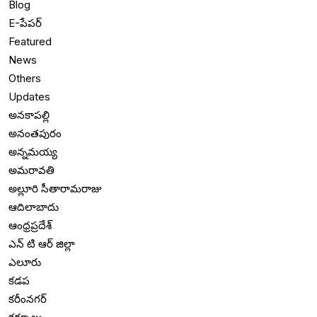
Blog
E-పేపర్
Featured
News
Others
Updates
అనకాపల్లి
అనంతపురం
అన్నమయ్య
అమరావతి
అల్లూరి సీతారామరాజు
ఆదిలాబాదు
ఆంధ్రప్రదేశ్
ఎన్ టి ఆర్ జిల్లా
ఎలూరు
కడప
కరీంనగర్