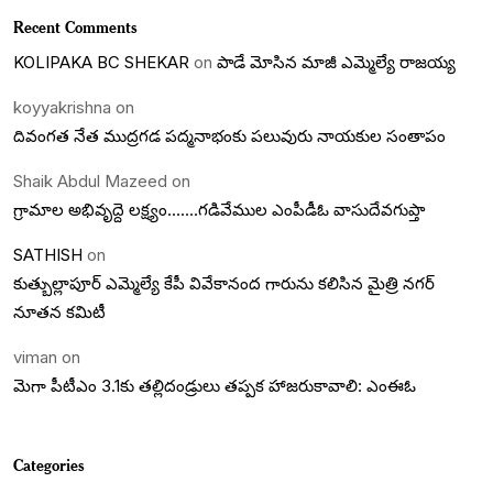
Recent Comments
KOLIPAKA BC SHEKAR
on
పాడే మోసిన మాజీ ఎమ్మెల్యే రాజయ్య
koyyakrishna
on
దివంగత నేత ముద్రగడ పద్మనాభంకు పలువురు నాయకుల సంతాపం
Shaik Abdul Mazeed
on
గ్రామాల అభివృద్దె లక్ష్యం…….గడివేముల ఎంపీడీఓ వాసుదేవగుప్తా
SATHISH
on
కుత్బుల్లాపూర్ ఎమ్మెల్యే కేపీ వివేకానంద గారును కలిసిన మైత్రి నగర్
నూతన కమిటీ
viman
on
మెగా పీటీఎం 3.1కు తల్లిదండ్రులు తప్పక హాజరుకావాలి: ఎంఈఓ
Categories