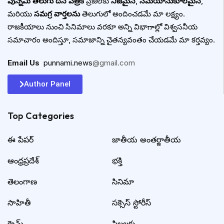
పున్నమి తెలుగు దిన పత్రిక
ప్రజలకు
నిజమైన
,
సమయానుకూలమైన
,
మరియు
సమగ్ర వార్తలను
తెలుగులో అందించడమే మా లక్ష్యం.
రాజకీయాలు నుంచి సినిమాలు వరకూ అన్ని విభాగాల్లో విశ్వసనీయ
సమాచారం అందిస్తూ, సమాజాన్ని చైతన్యవంతం చేయడమే మా కర్తవ్యం.
Email Us
:
punnami.news
@gmail.com
Author Panel
Top Categories​
ఈ పేపర్
జాతీయ అంతర్జాతీయ
ఆంధ్రప్రదేశ్
భక్తి
తెలంగాణ
సినిమా
సాహితీ
సక్సెస్ స్టోరీస్
క్రైమ్
పిల్లలకు