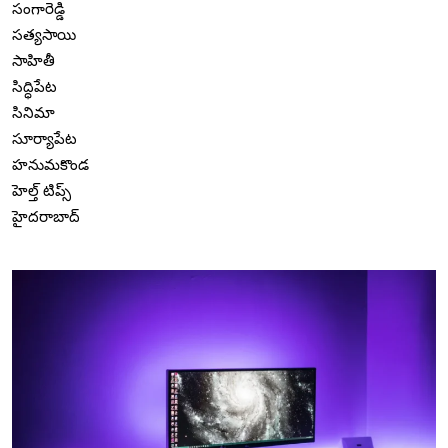
సంగారెడ్డి
సత్యసాయి
సాహితీ
సిద్ధిపేట
సినిమా
సూర్యాపేట
హనుమకొండ
హెల్త్ టిప్స్
హైదరాబాద్