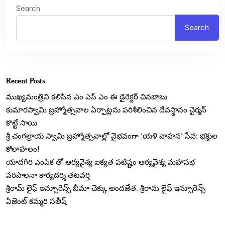
Search
Search
Recent Posts
ముఖ్యమంత్రిని కలిసిన ఎం ఎస్ ఎం ఈ డైరెక్టర్ చినబాబు
కుమారస్వామి బ్రహ్మోత్సవాల ఏర్పాట్లను పరిశీలించిన దేవస్థానం చైర్మన్
కొట్టే సాయి
శ్రీ చంగల్రాయ స్వామి బ్రహ్మోత్సవాల్లో వైభవంగా ‘యళి వాహన’ సేవ: భక్తుల
కోలాహలం!
యాదగిరి ఎంపిక తో ఆర్యవైశ్య ఐక్యత పటిష్టం ఆర్యవైశ్య మహాసభ
పరిపాలనా కార్యదర్శి తటవర్తి
శ్రీరామ్ లైఫ్ ఇన్సూరెన్స్ బీమా చెక్కు అందజేత. శ్రీరామ లైఫ్ ఇన్సూరెన్స్
ఏజెంట్ కమ్మరి సతీష్