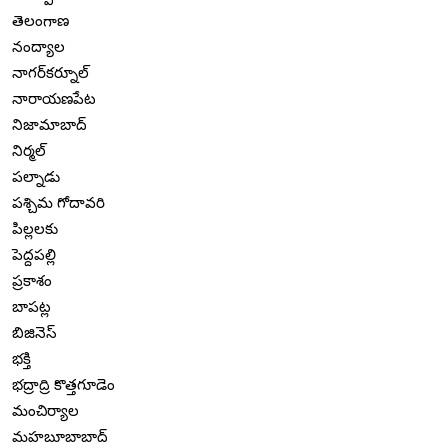
తెలంగాణ
నంద్యాల
నాగర్‌కర్నూల్
నారాయణపేట
నిజామాబాద్
నిర్మల్
పల్నాడు
పశ్చిమ గోదావరి
పిల్లలకు
పెద్దపల్లి
ప్రకాశం
బాపట్ల
బిజినెస్
భక్తి
భద్రాద్రి కొత్తగూడెం
మంచిర్యాల
మహబూబాబాద్