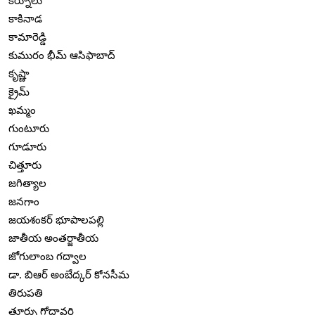
కర్నూలు
కాకినాడ
కామారెడ్డి
కుమురం భీమ్ ఆసిఫాబాద్
కృష్ణా
క్రైమ్
ఖమ్మం
గుంటూరు
గూడూరు
చిత్తూరు
జగిత్యాల
జనగాం
జయశంకర్ భూపాలపల్లి
జాతీయ అంతర్జాతీయ
జోగులాంబ గద్వాల
డా. బిఆర్ అంబేద్కర్ కోనసీమ
తిరుపతి
తూర్పు గోదావరి