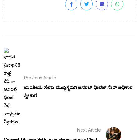
Previous Article
ಭಾರತೀಯ ಸೇನಾ ಮುಖ್ಯಸ್ಥರಾಗಿ ಜನರಲ್ ಧೀರಜ್ ಸೇಠ್ ಅಧಿಕಾರ
ಸ್ವೀಕಾರ
Next Article
General Dheeraj Seth takes charge as new Chief...