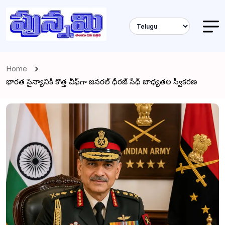
Home
భారత సైన్యానికి కొత్త చీఫ్‌గా జనరల్ ధీరజ్ సేథ్ బాధ్యతల స్వీకరణ