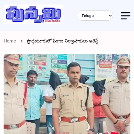
Home
ప్రొద్దుటూరులో పేకాట నిర్వాహకులు అరెస్ట్