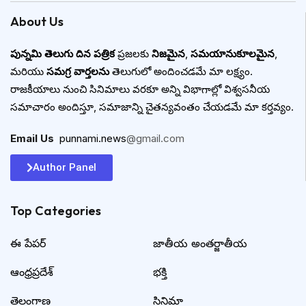
About Us
పున్నమి తెలుగు దిన పత్రిక
ప్రజలకు
నిజమైన
,
సమయానుకూలమైన
,
మరియు
సమగ్ర వార్తలను
తెలుగులో అందించడమే మా లక్ష్యం.
రాజకీయాలు నుంచి సినిమాలు వరకూ అన్ని విభాగాల్లో విశ్వసనీయ
సమాచారం అందిస్తూ, సమాజాన్ని చైతన్యవంతం చేయడమే మా కర్తవ్యం.
Email Us
:
punnami.news
@gmail.com
Author Panel
Top Categories​
ఈ పేపర్
జాతీయ అంతర్జాతీయ
ఆంధ్రప్రదేశ్
భక్తి
తెలంగాణ
సినిమా