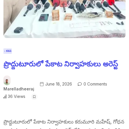
- కడప
ప్రొద్దుటూరులో పేకాట నిర్వాహకులు అరెస్ట్
June 18, 2026
0 Comments
Marelladheeraj
36 Views
ప్రొద్దుటూరులో పేకాట నిర్వాహకులు కరుమూరి మహేష్, గోధన