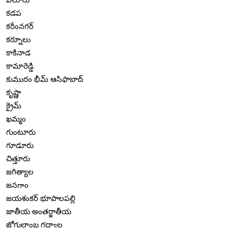
కడప
కరీంనగర్
కర్నూలు
కాకినాడ
కామారెడ్డి
కుమురం భీమ్ ఆసిఫాబాద్
కృష్ణా
క్రైమ్
ఖమ్మం
గుంటూరు
గూడూరు
చిత్తూరు
జగిత్యాల
జనగాం
జయశంకర్ భూపాలపల్లి
జాతీయ అంతర్జాతీయ
జోగులాంబ గద్వాల