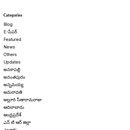
Categories
Blog
E-పేపర్
Featured
News
Others
Updates
అనకాపల్లి
అనంతపురం
అన్నమయ్య
అమరావతి
అల్లూరి సీతారామరాజు
ఆదిలాబాదు
ఆంధ్రప్రదేశ్
ఎన్ టి ఆర్ జిల్లా
ఎలూరు