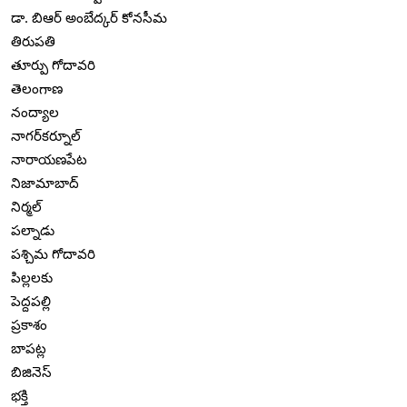
డా. బిఆర్ అంబేద్కర్ కోనసీమ
తిరుపతి
తూర్పు గోదావరి
తెలంగాణ
నంద్యాల
నాగర్‌కర్నూల్
నారాయణపేట
నిజామాబాద్
నిర్మల్
పల్నాడు
పశ్చిమ గోదావరి
పిల్లలకు
పెద్దపల్లి
ప్రకాశం
బాపట్ల
బిజినెస్
భక్తి