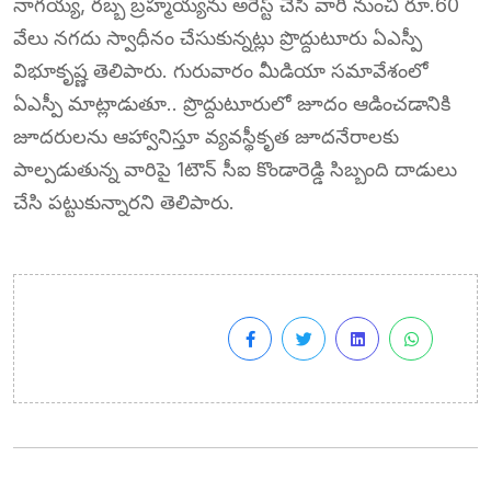
నాగయ్య, రబ్బ బ్రహ్మయ్యను అరెస్ట్ చేసి వారి నుంచి రూ.60
వేలు నగదు స్వాధీనం చేసుకున్నట్లు ప్రొద్దుటూరు ఏఎస్పీ
విభూకృష్ణ తెలిపారు. గురువారం మీడియా సమావేశంలో
ఏఎస్పీ మాట్లాడుతూ.. ప్రొద్దుటూరులో జూదం ఆడించడానికి
జూదరులను ఆహ్వానిస్తూ వ్యవస్థీకృత జూదనేరాలకు
పాల్పడుతున్న వారిపై 1టౌన్ సీఐ కొండారెడ్డి సిబ్బంది దాడులు
చేసి పట్టుకున్నారని తెలిపారు.