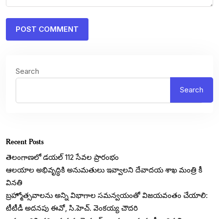
Search
Search
Recent Posts
తెలంగాణలో డయల్‌ 112 సేవల ప్రారంభం
ఆలయాల అభివృద్ధికి అనుమతులు ఇవ్వాలని దేవాదయ శాఖ మంత్రి కీ
వినతి
బ్రహ్మోత్సవాలను అన్ని విభాగాల సమన్వయంతో విజయవంతం చేయాలి:
టీటీడీ అదనపు ఈవో, సి.హెచ్. వెంకయ్య చౌదరి