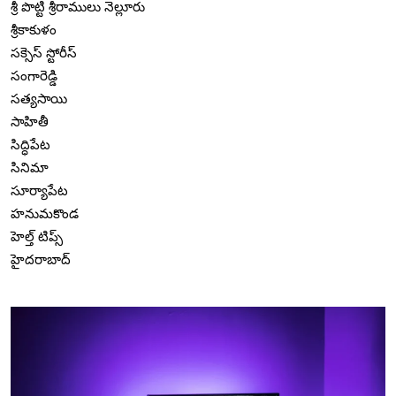
శ్రీ పొట్టి శ్రీరాములు నెల్లూరు
శ్రీకాకుళం
సక్సెస్ స్టోరీస్
సంగారెడ్డి
సత్యసాయి
సాహితీ
సిద్ధిపేట
సినిమా
సూర్యాపేట
హనుమకొండ
హెల్త్ టిప్స్
హైదరాబాద్