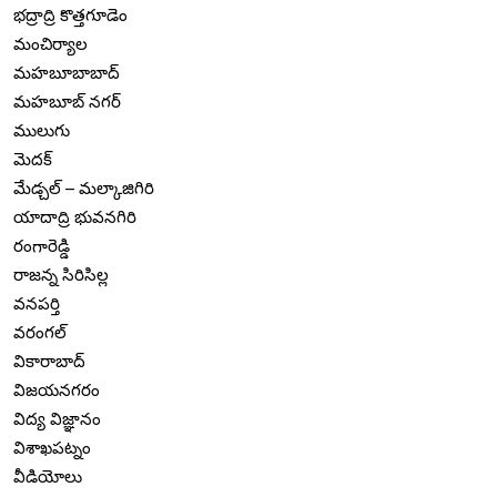
భద్రాద్రి కొత్తగూడెం
మంచిర్యాల
మహబూబాబాద్
మహబూబ్ నగర్
ములుగు
మెదక్
మేడ్చల్ – మల్కాజిగిరి
యాదాద్రి భువనగిరి
రంగారెడ్డి
రాజన్న సిరిసిల్ల
వనపర్తి
వరంగల్
వికారాబాద్
విజయనగరం
విద్య విజ్ఞానం
విశాఖపట్నం
వీడియోలు