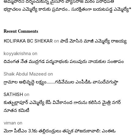
అమ్మవారిని దర్శించుకున్న మైసూర్ వ్యాసరాజ మఠం పీఠాధిపతి
భద్రాచలం ఎమ్మెల్యే కారుకు ప్రమాదం.. సురక్షితంగా బయటపడ్డ ఎమ్మెల్యే*
Recent Comments
KOLIPAKA BC SHEKAR
on
పాడే మోసిన మాజీ ఎమ్మెల్యే రాజయ్య
koyyakrishna
on
దివంగత నేత ముద్రగడ పద్మనాభంకు పలువురు నాయకుల సంతాపం
Shaik Abdul Mazeed
on
గ్రామాల అభివృద్దె లక్ష్యం…….గడివేముల ఎంపీడీఓ వాసుదేవగుప్తా
SATHISH
on
కుత్బుల్లాపూర్ ఎమ్మెల్యే కేపీ వివేకానంద గారును కలిసిన మైత్రి నగర్
నూతన కమిటీ
viman
on
మెగా పీటీఎం 3.1కు తల్లిదండ్రులు తప్పక హాజరుకావాలి: ఎంఈఓ