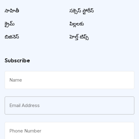
సాహితీ
సక్సెస్ స్టోరీస్
క్రైమ్
పిల్లలకు
బిజినెస్
హెల్త్ టిప్స్
Subscribe