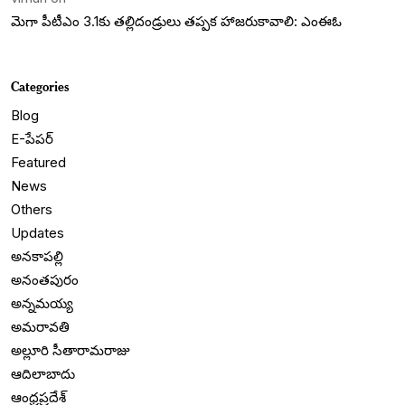
మెగా పీటీఎం 3.1కు తల్లిదండ్రులు తప్పక హాజరుకావాలి: ఎంఈఓ
Categories
Blog
E-పేపర్
Featured
News
Others
Updates
అనకాపల్లి
అనంతపురం
అన్నమయ్య
అమరావతి
అల్లూరి సీతారామరాజు
ఆదిలాబాదు
ఆంధ్రప్రదేశ్