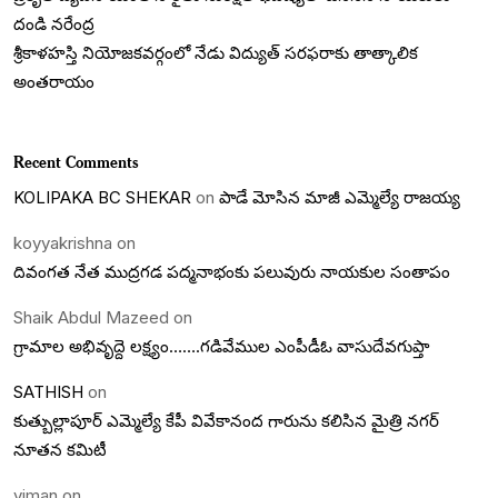
దండి నరేంద్ర
శ్రీకాళహస్తి నియోజకవర్గంలో నేడు విద్యుత్ సరఫరాకు తాత్కాలిక
అంతరాయం
Recent Comments
KOLIPAKA BC SHEKAR
on
పాడే మోసిన మాజీ ఎమ్మెల్యే రాజయ్య
koyyakrishna
on
దివంగత నేత ముద్రగడ పద్మనాభంకు పలువురు నాయకుల సంతాపం
Shaik Abdul Mazeed
on
గ్రామాల అభివృద్దె లక్ష్యం…….గడివేముల ఎంపీడీఓ వాసుదేవగుప్తా
SATHISH
on
కుత్బుల్లాపూర్ ఎమ్మెల్యే కేపీ వివేకానంద గారును కలిసిన మైత్రి నగర్
నూతన కమిటీ
viman
on