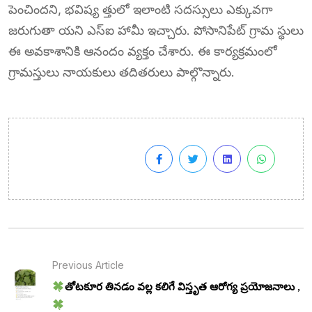
పెంచిందని, భవిష్య త్తులో ఇలాంటి సదస్సులు ఎక్కువగా
జరుగుతా యని ఎస్ఐ హామీ ఇచ్చారు. పోసానిపేట్ గ్రామ స్థులు
ఈ అవకాశానికి ఆనందం వ్యక్తం చేశారు. ఈ కార్యక్రమంలో
గ్రామస్తులు నాయకులు తదితరులు పాల్గొన్నారు.
Previous Article
తోటకూర తినడం వల్ల కలిగే విస్తృత ఆరోగ్య ప్రయోజనాలు ,