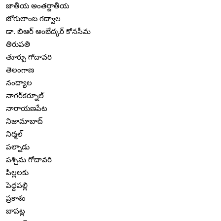
జాతీయ అంతర్జాతీయ
జోగులాంబ గద్వాల
డా. బిఆర్ అంబేద్కర్ కోనసీమ
తిరుపతి
తూర్పు గోదావరి
తెలంగాణ
నంద్యాల
నాగర్‌కర్నూల్
నారాయణపేట
నిజామాబాద్
నిర్మల్
పల్నాడు
పశ్చిమ గోదావరి
పిల్లలకు
పెద్దపల్లి
ప్రకాశం
బాపట్ల