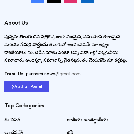
About Us
పున్నమి తెలుగు దిన పత్రిక
ప్రజలకు
నిజమైన
,
సమయానుకూలమైన
,
మరియు
సమగ్ర వార్తలను
తెలుగులో అందించడమే మా లక్ష్యం.
రాజకీయాలు నుంచి సినిమాలు వరకూ అన్ని విభాగాల్లో విశ్వసనీయ
సమాచారం అందిస్తూ, సమాజాన్ని చైతన్యవంతం చేయడమే మా కర్తవ్యం.
Email Us
:
punnami.news
@gmail.com
Author Panel
Top Categories​
ఈ పేపర్
జాతీయ అంతర్జాతీయ
ఆంధ్రప్రదేశ్
భక్తి