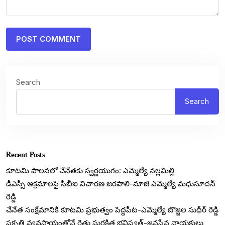
Search
Search
Recent Posts
కూటమి పాలనలో చేనేతకు స్వర్ణయుగం: ఎమ్మెల్యే నల్లమిల్లి
డీఎస్సీ అక్రమాలపై సీబీఐ విచారణ జరపాలి-మాజీ ఎమ్మెల్యే మధుసూదన్
రెడ్డి
చేనేత సంక్షేమానికి కూటమి ప్రభుత్వం పెద్దపీట-ఎమ్మెల్యే బొజ్జల సుధీర్ రెడ్డి
ప్రకృతి వ్యవసాయంతోనే రైతు సురక్షిత భవిష్యత్-జనసేన నాయకులు