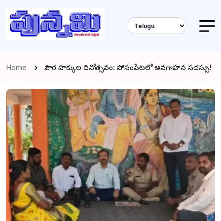
Home
పౌర హక్కుల దినోత్సవం: పోసంపేటలో అవగాహన సదస్సు!