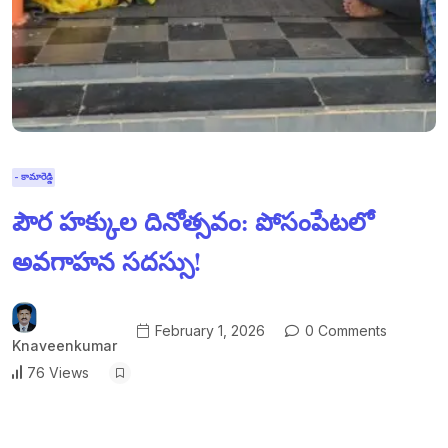
- కామారెడ్డి
పౌర హక్కుల దినోత్సవం: పోసంపేటలో
అవగాహన సదస్సు!
February 1, 2026
0 Comments
Knaveenkumar
76 Views