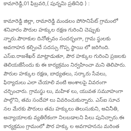
కామారెడ్డి,01 ఫిబ్రవరి,( పున్నమి ప్రతినిధి ) :
కామారెడ్డి జిల్లా, రామారెడ్డి మండలం పోసానిపేట్ గ్రామంలో
శనివారం పౌరుల హక్కుల రక్షణ గురించి చెప్పుకు
న్నారు.పౌరాకుల దినోత్సవం సందర్భంగా, గ్రామ స్థులకు
అవగాహన కల్పించే సదస్సు గొప్ప స్థాయి లో జరిగింది.
ఎస్ఐ.రాజశేఖర్ మాట్లాడుతూ, పౌర హక్కుల గురించి ప్రజలకు
తెలియజేసేందు కు ఈ కార్యక్రమం నిర్వహించా మని తెలిపారు.
పౌరుల హక్కుల రక్షణ, బాధ్యతలు, సర్కారు సేవలు,
ఫిర్యాదులు ఎలా చేయాలి వంటి అంశాలపై వివరంగా
చర్చించారు. గ్రామస్థు లు, మహిళ లు, యువత సమూహంగా
పాల్గొని, తమ సందేహా లు వివరించుకున్నారు. ఎస్ఐ సూచ
నల మేరకు పౌరులు తమ హక్కులు తెలుసుకుని, అవినీతి,
అన్యాయాలకు వ్యతిరేకంగా నిలబడాలని పిలు పునిచ్చారు.ఈ
కార్యక్రమం గ్రామంలో పౌర హక్కు ల అవగాహనను మరింత