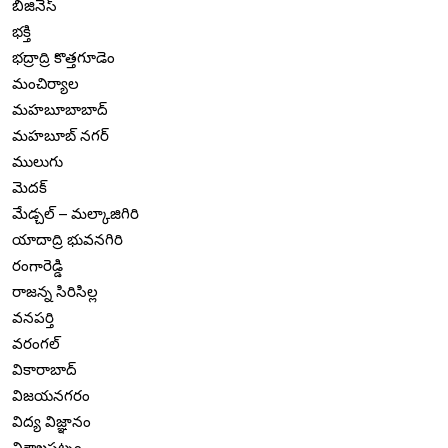
బిజినెస్
భక్తి
భద్రాద్రి కొత్తగూడెం
మంచిర్యాల
మహబూబాబాద్
మహబూబ్ నగర్
ములుగు
మెదక్
మేడ్చల్ – మల్కాజిగిరి
యాదాద్రి భువనగిరి
రంగారెడ్డి
రాజన్న సిరిసిల్ల
వనపర్తి
వరంగల్
వికారాబాద్
విజయనగరం
విద్య విజ్ఞానం
విశాఖపట్నం