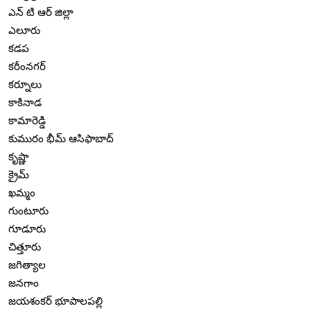
ఎన్ టి ఆర్ జిల్లా
ఎలూరు
కడప
కరీంనగర్
కర్నూలు
కాకినాడ
కామారెడ్డి
కుమురం భీమ్ ఆసిఫాబాద్
కృష్ణా
క్రైమ్
ఖమ్మం
గుంటూరు
గూడూరు
చిత్తూరు
జగిత్యాల
జనగాం
జయశంకర్ భూపాలపల్లి