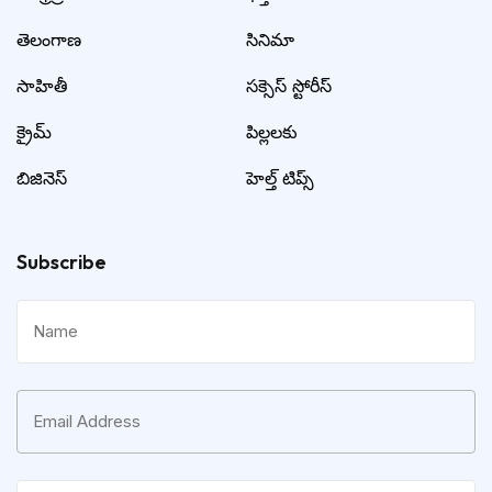
తెలంగాణ
సినిమా
సాహితీ
సక్సెస్ స్టోరీస్
క్రైమ్
పిల్లలకు
బిజినెస్
హెల్త్ టిప్స్
Subscribe