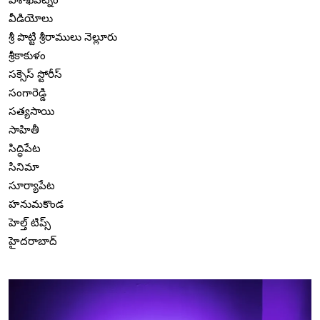
వీడియోలు
శ్రీ పొట్టి శ్రీరాములు నెల్లూరు
శ్రీకాకుళం
సక్సెస్ స్టోరీస్
సంగారెడ్డి
సత్యసాయి
సాహితీ
సిద్ధిపేట
సినిమా
సూర్యాపేట
హనుమకొండ
హెల్త్ టిప్స్
హైదరాబాద్