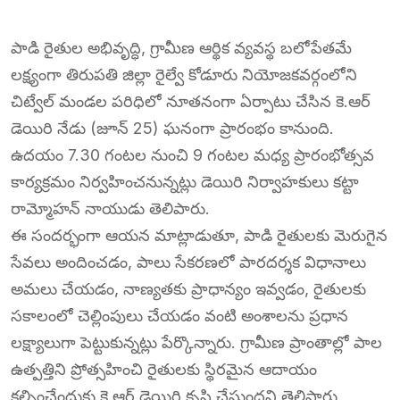
పాడి రైతుల అభివృద్ధి, గ్రామీణ ఆర్థిక వ్యవస్థ బలోపేతమే
లక్ష్యంగా తిరుపతి జిల్లా రైల్వే కోడూరు నియోజకవర్గంలోని
చిట్వేల్ మండల పరిధిలో నూతనంగా ఏర్పాటు చేసిన కె.ఆర్
డెయిరి నేడు (జూన్ 25) ఘనంగా ప్రారంభం కానుంది.
ఉదయం 7.30 గంటల నుంచి 9 గంటల మధ్య ప్రారంభోత్సవ
కార్యక్రమం నిర్వహించనున్నట్లు డెయిరి నిర్వాహకులు కట్టా
రామ్మోహన్ నాయుడు తెలిపారు.
ఈ సందర్భంగా ఆయన మాట్లాడుతూ, పాడి రైతులకు మెరుగైన
సేవలు అందించడం, పాలు సేకరణలో పారదర్శక విధానాలు
అమలు చేయడం, నాణ్యతకు ప్రాధాన్యం ఇవ్వడం, రైతులకు
సకాలంలో చెల్లింపులు చేయడం వంటి అంశాలను ప్రధాన
లక్ష్యాలుగా పెట్టుకున్నట్లు పేర్కొన్నారు. గ్రామీణ ప్రాంతాల్లో పాల
ఉత్పత్తిని ప్రోత్సహించి రైతులకు స్థిరమైన ఆదాయం
కల్పించేందుకు కె.ఆర్ డెయిరి కృషి చేస్తుందని తెలిపారు.