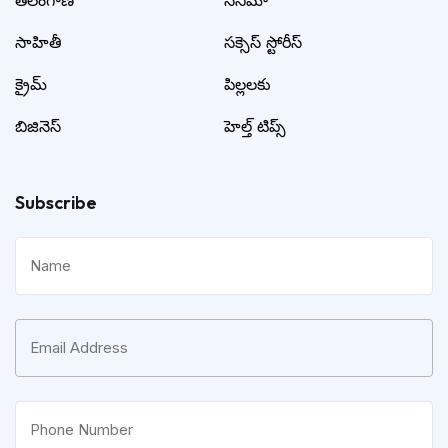
సాహితీ
సక్సెస్ స్టోరీస్
క్రైమ్
పిల్లలకు
బిజినెస్
హెల్త్ టిప్స్
Subscribe