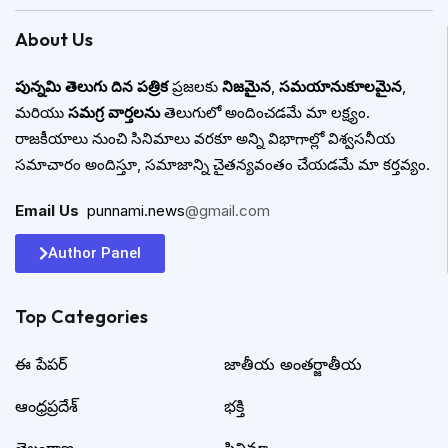
About Us
పున్నమి తెలుగు దిన పత్రిక
ప్రజలకు
నిజమైన
,
సమయానుకూలమైన
,
మరియు
సమగ్ర వార్తలను
తెలుగులో అందించడమే మా లక్ష్యం.
రాజకీయాలు నుంచి సినిమాలు వరకూ అన్ని విభాగాల్లో విశ్వసనీయ
సమాచారం అందిస్తూ, సమాజాన్ని చైతన్యవంతం చేయడమే మా కర్తవ్యం.
Email Us
:
punnami.news
@gmail.com
Author Panel
Top Categories​
ఈ పేపర్
జాతీయ అంతర్జాతీయ
ఆంధ్రప్రదేశ్
భక్తి
తెలంగాణ
సినిమా