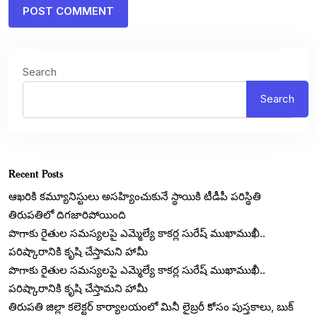
Search
Search
Recent Posts
ఆఖరికి కమ్యూనిస్టులు అసహ్యించుకునే స్థాయికి టీడీపీ పరిస్థితి
తిరుపతిలో దిగజారిపోయింది
పొగాకు రైతుల సమస్యలపై ఎమ్మెల్యే కాకర్ల సురేష్ ముఖాముఖీ..
పరిష్కారానికి కృషి చేస్తామని హామీ
పొగాకు రైతుల సమస్యలపై ఎమ్మెల్యే కాకర్ల సురేష్ ముఖాముఖీ..
పరిష్కారానికి కృషి చేస్తామని హామీ
తిరుపతి జిల్లా కలెక్టర్ కార్యాలయంలో మినీ లైబ్రరీ కోసం పుస్తకాలు, బుక్