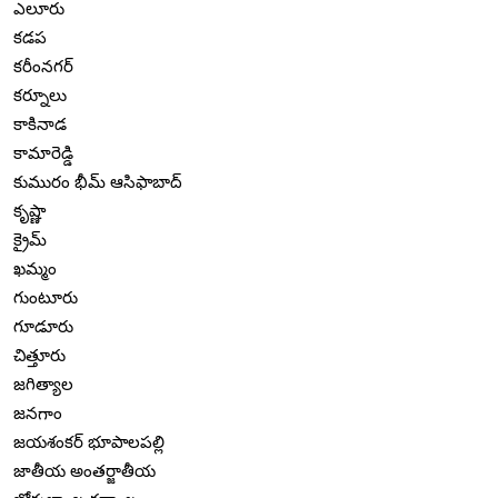
ఎలూరు
కడప
కరీంనగర్
కర్నూలు
కాకినాడ
కామారెడ్డి
కుమురం భీమ్ ఆసిఫాబాద్
కృష్ణా
క్రైమ్
ఖమ్మం
గుంటూరు
గూడూరు
చిత్తూరు
జగిత్యాల
జనగాం
జయశంకర్ భూపాలపల్లి
జాతీయ అంతర్జాతీయ