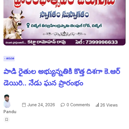
- తిరుపతి
పాడి రైతుల అభ్యున్నతికి కొత్త దిశగా కె.ఆర్
డెయిరి.. నేడు ఘన ప్రారంభం
June 24, 2026
0 Comments
26 Views
Pandu