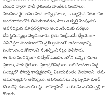
డెయిరి ద్వారా పాడి రైతులకు సాంకేతిక సలహాలు,
పశుసంవర్థక అవగాహన కార్యక్రమాలు, నాణ్యమైన పశుగ్రాసం
అందుబాటులోకి తీసుకురావడం, పాల ఉత్పత్తి పెంపునకు
అవసరమైన మార్గదర్శకాలు అందించేందుకు చర్యలు
చేపట్టనున్నట్లు వెల్లడించారు. రైతు సంక్షేమమే ధ్యేయంగా
పనిచేస్తూ మండలంలోని ప్రతి గ్రామంతో అనుబంధాన్ని
పెంపొందించుకోవాలని సంకల్పించినట్లు తెలిపారు.
ఈ శుభ సందర్భంగా చిట్వేల్ మండలంలోని అన్ని గ్రామాల
ప్రజలు, పాడి రైతులు, ప్రజాప్రతినిధులు, అభిమానులు పెద్ద
సంఖ్యలో హాజరై కార్యక్రమాన్ని విజయవంతం చేయాలని, తమ
అమూల్యమైన ఆశీస్సులు, అభినందనలు ఎల్లప్పుడూ కె.ఆర్
డెయిరిపై ఉండాలని కట్టా రామ్మోహన్ నాయుడు మనస్ఫూర్తిగా
కోరారు.