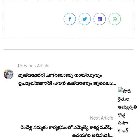
Previous Article
മുഖ്യമന്ത്രി ചന്ദ്രബാബു നായിഡുവും
ഉപമുഖ്യമന്ത്രി പവൻ കല്യാണും ജൂലൈ 2...
Next Article
రెండేళ్ల నమ్మకం కార్యక్రమంలో ఎమ్మెల్యే కాకర్ల సురేష్..
ఉదయగిరి అభివృద్ధికి...