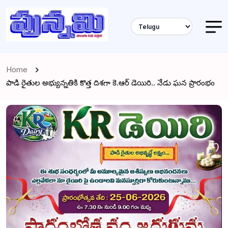
Home
పాడి రైతుల అభ్యున్నతికి కొత్త దిశగా కె.ఆర్ డెయిరి.. నేడు ఘన ప్రారంభం