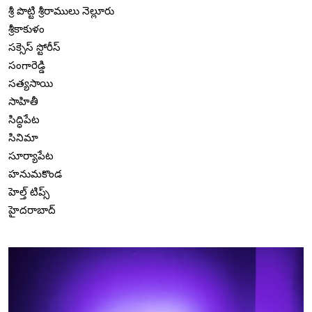
శ్రీ పొట్టి శ్రీరాములు నెల్లూరు
శ్రీకాకుళం
సక్సెస్ స్టోరీస్
సంగారెడ్డి
సత్యసాయి
సాహితీ
సిద్ధిపేట
సినిమా
సూర్యాపేట
హనుమకొండ
హెల్త్ టిప్స్
హైదరాబాద్