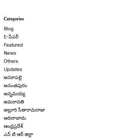
Categories
Blog
E-పేపర్
Featured
News
Others
Updates
అనకాపల్లి
అనంతపురం
అన్నమయ్య
అమరావతి
అల్లూరి సీతారామరాజు
ఆదిలాబాదు
ఆంధ్రప్రదేశ్
ఎన్ టి ఆర్ జిల్లా