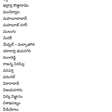
భద్రాద్రి కొత్తగూడెం
మంచిర్యాల
మహబూబాబాద్
మహబూబ్ నగర్
ములుగు
మెదక్
మేడ్చల్ – మల్కాజిగిరి
యాదాద్రి భువనగిరి
రంగారెడ్డి
రాజన్న సిరిసిల్ల
వనపర్తి
వరంగల్
వికారాబాద్
విజయనగరం
విద్య విజ్ఞానం
విశాఖపట్నం
వీడియోలు