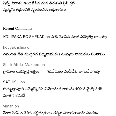
షెల్ఫ్ విరాళం అందజేసిన మన తిరుపతి ప్రెస్ క్లబ్
పున్నమి కథనానికి స్పందించిన అధికారులు.
Recent Comments
KOLIPAKA BC SHEKAR
on
పాడే మోసిన మాజీ ఎమ్మెల్యే రాజయ్య
koyyakrishna
on
దివంగత నేత ముద్రగడ పద్మనాభంకు పలువురు నాయకుల సంతాపం
Shaik Abdul Mazeed
on
గ్రామాల అభివృద్దె లక్ష్యం…….గడివేముల ఎంపీడీఓ వాసుదేవగుప్తా
SATHISH
on
కుత్బుల్లాపూర్ ఎమ్మెల్యే కేపీ వివేకానంద గారును కలిసిన మైత్రి నగర్
నూతన కమిటీ
viman
on
మెగా పీటీఎం 3.1కు తల్లిదండ్రులు తప్పక హాజరుకావాలి: ఎంఈఓ