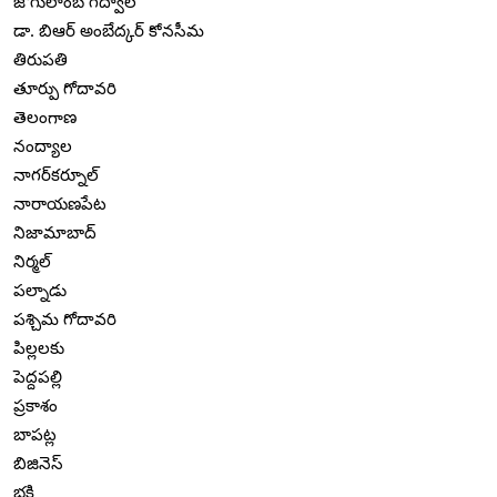
జోగులాంబ గద్వాల
డా. బిఆర్ అంబేద్కర్ కోనసీమ
తిరుపతి
తూర్పు గోదావరి
తెలంగాణ
నంద్యాల
నాగర్‌కర్నూల్
నారాయణపేట
నిజామాబాద్
నిర్మల్
పల్నాడు
పశ్చిమ గోదావరి
పిల్లలకు
పెద్దపల్లి
ప్రకాశం
బాపట్ల
బిజినెస్
భక్తి