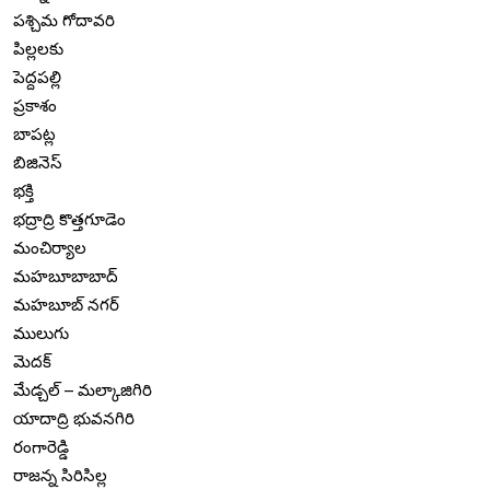
పశ్చిమ గోదావరి
పిల్లలకు
పెద్దపల్లి
ప్రకాశం
బాపట్ల
బిజినెస్
భక్తి
భద్రాద్రి కొత్తగూడెం
మంచిర్యాల
మహబూబాబాద్
మహబూబ్ నగర్
ములుగు
మెదక్
మేడ్చల్ – మల్కాజిగిరి
యాదాద్రి భువనగిరి
రంగారెడ్డి
రాజన్న సిరిసిల్ల