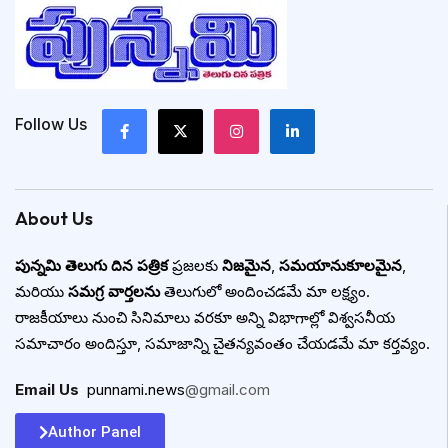
Follow Us
About Us
పున్నమి తెలుగు దిన పత్రిక
ప్రజలకు
నిజమైన
,
సమయానుకూలమైన
,
మరియు
సమగ్ర వార్తలను
తెలుగులో అందించడమే మా లక్ష్యం.
రాజకీయాలు నుంచి సినిమాలు వరకూ అన్ని విభాగాల్లో విశ్వసనీయ
సమాచారం అందిస్తూ, సమాజాన్ని చైతన్యవంతం చేయడమే మా కర్తవ్యం.
Email Us
:
punnami.news
@gmail.com
Author Panel