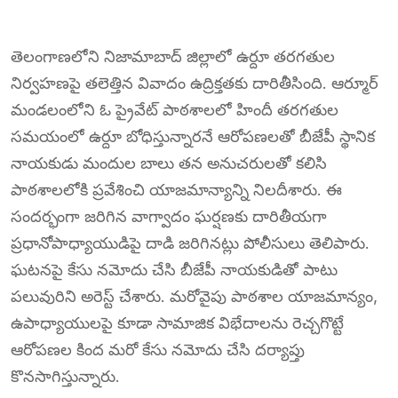
తెలంగాణలోని నిజామాబాద్ జిల్లాలో ఉర్దూ తరగతుల
నిర్వహణపై తలెత్తిన వివాదం ఉద్రిక్తతకు దారితీసింది. ఆర్మూర్
మండలంలోని ఓ ప్రైవేట్ పాఠశాలలో హిందీ తరగతుల
సమయంలో ఉర్దూ బోధిస్తున్నారనే ఆరోపణలతో బీజేపీ స్థానిక
నాయకుడు మందుల బాలు తన అనుచరులతో కలిసి
పాఠశాలలోకి ప్రవేశించి యాజమాన్యాన్ని నిలదీశారు. ఈ
సందర్భంగా జరిగిన వాగ్వాదం ఘర్షణకు దారితీయగా
ప్రధానోపాధ్యాయుడిపై దాడి జరిగినట్లు పోలీసులు తెలిపారు.
ఘటనపై కేసు నమోదు చేసి బీజేపీ నాయకుడితో పాటు
పలువురిని అరెస్ట్ చేశారు. మరోవైపు పాఠశాల యాజమాన్యం,
ఉపాధ్యాయులపై కూడా సామాజిక విభేదాలను రెచ్చగొట్టే
ఆరోపణల కింద మరో కేసు నమోదు చేసి దర్యాప్తు
కొనసాగిస్తున్నారు.