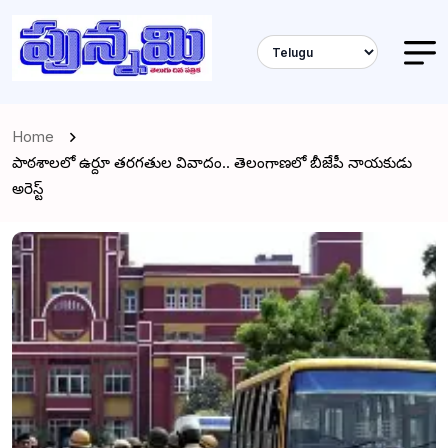
Home
పాఠశాలలో ఉర్దూ తరగతుల వివాదం.. తెలంగాణలో బీజేపీ నాయకుడు
అరెస్ట్