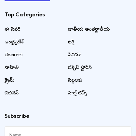
Top Categories​
ఈ పేపర్
జాతీయ అంతర్జాతీయ
ఆంధ్రప్రదేశ్
భక్తి
తెలంగాణ
సినిమా
సాహితీ
సక్సెస్ స్టోరీస్
క్రైమ్
పిల్లలకు
బిజినెస్
హెల్త్ టిప్స్
Subscribe