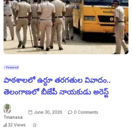
- Featured
పాఠశాలలో ఉర్దూ తరగతుల వివాదం..
తెలంగాణలో బీజేపీ నాయకుడు అరెస్ట్
June 30, 2026
0 Comments
Tmanasa
32 Views