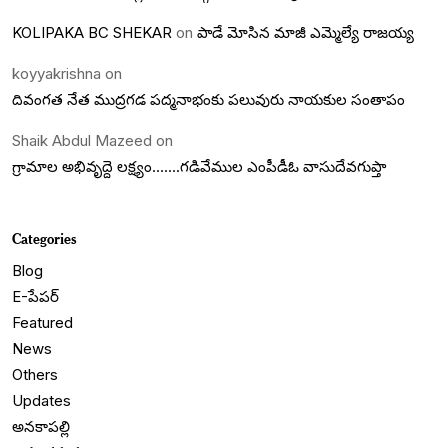
KOLIPAKA BC SHEKAR
on
పాడే మోసిన మాజీ ఎమ్మెల్యే రాజయ్య
koyyakrishna
on
దివంగత నేత ముద్రగడ పద్మనాభంకు పలువురు నాయకుల సంతాపం
Shaik Abdul Mazeed
on
గ్రామాల అభివృద్దె లక్ష్యం…….గడివేముల ఎంపీడీఓ వాసుదేవగుప్తా
Categories
Blog
E-పేపర్
Featured
News
Others
Updates
అనకాపల్లి