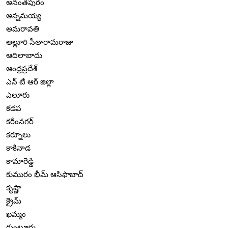
అనంతపురం
అన్నమయ్య
అమరావతి
అల్లూరి సీతారామరాజు
ఆదిలాబాదు
ఆంధ్రప్రదేశ్
ఎన్ టి ఆర్ జిల్లా
ఎలూరు
కడప
కరీంనగర్
కర్నూలు
కాకినాడ
కామారెడ్డి
కుమురం భీమ్ ఆసిఫాబాద్
కృష్ణా
క్రైమ్
ఖమ్మం
గుంటూరు