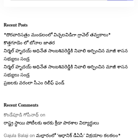
Recent Posts
*దొరవారిసత్రం మండలంలో విచ్చలవిడిగా గ్రావెల్ తవ్వకాలు*
కొత్తగూడెం లో బోనాల జాతర
నిర్మల్ హృదయ్ అధినేత సాంబశివరెడ్డికి నివాలి అర్పించిన మాజీ శాసన
సభ్యులు సండ్ర
నిర్మల్ హృదయ్ అధినేత సాంబశివరెడ్డికి నివాలి అర్పించిన మాజీ శాసన
సభ్యులు సండ్ర
ప్రజలకు వరంలా సీఎం రిలీఫ్ ఫండ్
Recent Comments
కొండేపూడి గోపీనాథ్
on
రాష్ట్ర స్ధాయి పోటీలకు అరకు క్రీడా పాఠశాల విద్యార్ధులు
Gajula Balaji
on
మల్లారంలో ‘ఆర్గానిక్ డీఏపీ’ విక్రయాల కలకలం*