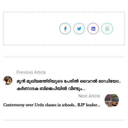
Previous Article
മുൻ മുഖ്യമന്ത്രിയുടെ പേരിൽ വൈറൽ ഓഡിയോ..
കർണാടക ബിജെപിയിൽ വീണ്ടും...
Next Article
Controversy over Urdu classes in schools.. BJP leader...