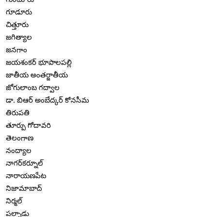
గూడూరు
చిత్తూరు
జగిత్యాల
జనగాం
జయశంకర్ భూపాలపల్లి
జాతీయ అంతర్జాతీయ
జోగులాంబ గద్వాల
డా. బిఆర్ అంబేద్కర్ కోనసీమ
తిరుపతి
తూర్పు గోదావరి
తెలంగాణ
నంద్యాల
నాగర్‌కర్నూల్
నారాయణపేట
నిజామాబాద్
నిర్మల్
పల్నాడు