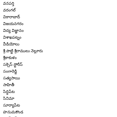
వనపర్తి
వరంగల్
వికారాబాద్
విజయనగరం
విద్య విజ్ఞానం
విశాఖపట్నం
వీడియోలు
శ్రీ పొట్టి శ్రీరాములు నెల్లూరు
శ్రీకాకుళం
సక్సెస్ స్టోరీస్
సంగారెడ్డి
సత్యసాయి
సాహితీ
సిద్ధిపేట
సినిమా
సూర్యాపేట
హనుమకొండ