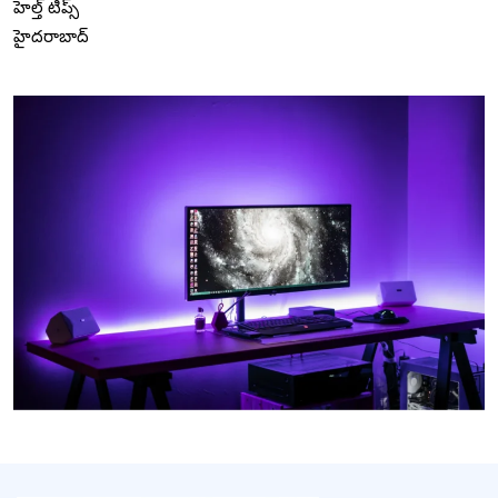
హెల్త్ టిప్స్
హైదరాబాద్