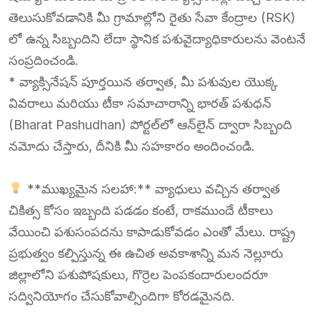
తెలుసుకోవడానికి మీ గ్రామాల్లోని రైతు సేవా కేంద్రాల (RSK)
లో ఉన్న సిబ్బందిని లేదా స్థానిక పశువైద్యాధికారులను వెంటనే
సంప్రదించండి.
* వ్యాక్సినేషన్ పూర్తయిన తర్వాత, మీ పశువుల యొక్క
వివరాలు మరియు టీకా సమాచారాన్ని భారత్ పశుధన్
(Bharat Pashudhan) పోర్టల్‌లో ఆన్‌లైన్ ద్వారా సిబ్బంది
నమోదు చేస్తారు, దీనికి మీ సహకారం అందించండి.
**ముఖ్యమైన సలహా:** వ్యాధులు వచ్చిన తర్వాత
చికిత్స కోసం ఇబ్బంది పడడం కంటే, రాకముందే టీకాలు
వేయించి పశుసంపదను కాపాడుకోవడం ఎంతో మేలు. రాష్ట్ర
ప్రభుత్వం కల్పిస్తున్న ఈ ఉచిత అవకాశాన్ని మన నెల్లూరు
జిల్లాలోని పశుపోషకులు, గొర్రెల పెంపకందారులందరూ
సద్వినియోగం చేసుకోవాల్సిందిగా కోరడమైనది.