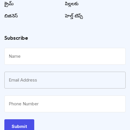
క్రైమ్
పిల్లలకు
బిజినెస్
హెల్త్ టిప్స్
Subscribe