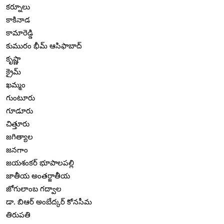
కర్నూలు
కాకినాడ
కామారెడ్డి
కుమురం భీమ్ ఆసిఫాబాద్
కృష్ణా
క్రైమ్
ఖమ్మం
గుంటూరు
గూడూరు
చిత్తూరు
జగిత్యాల
జనగాం
జయశంకర్ భూపాలపల్లి
జాతీయ అంతర్జాతీయ
జోగులాంబ గద్వాల
డా. బిఆర్ అంబేద్కర్ కోనసీమ
తిరుపతి