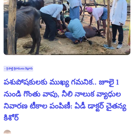
- శ్రీ పొట్టి శ్రీరాములు నెల్లూరు
పశుపోషకులకు ముఖ్య గమనిక.. జూలై 1
నుండి గొంతు వాపు, నీలి నాలుక వ్యాధుల
నివారణ టీకాల పంపిణీ: ఏడీ డాక్టర్ చైతన్య
కిశోర్