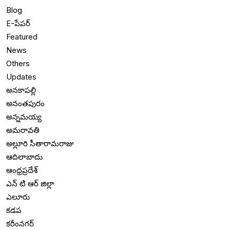
Blog
E-పేపర్
Featured
News
Others
Updates
అనకాపల్లి
అనంతపురం
అన్నమయ్య
అమరావతి
అల్లూరి సీతారామరాజు
ఆదిలాబాదు
ఆంధ్రప్రదేశ్
ఎన్ టి ఆర్ జిల్లా
ఎలూరు
కడప
కరీంనగర్