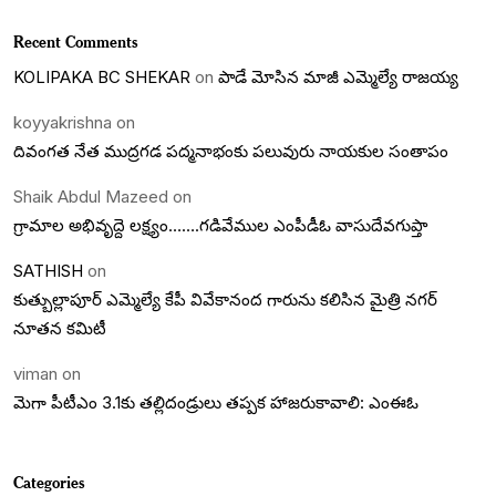
Recent Comments
KOLIPAKA BC SHEKAR
on
పాడే మోసిన మాజీ ఎమ్మెల్యే రాజయ్య
koyyakrishna
on
దివంగత నేత ముద్రగడ పద్మనాభంకు పలువురు నాయకుల సంతాపం
Shaik Abdul Mazeed
on
గ్రామాల అభివృద్దె లక్ష్యం…….గడివేముల ఎంపీడీఓ వాసుదేవగుప్తా
SATHISH
on
కుత్బుల్లాపూర్ ఎమ్మెల్యే కేపీ వివేకానంద గారును కలిసిన మైత్రి నగర్
నూతన కమిటీ
viman
on
మెగా పీటీఎం 3.1కు తల్లిదండ్రులు తప్పక హాజరుకావాలి: ఎంఈఓ
Categories