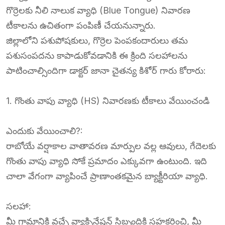
గొర్రెలకు నీలి నాలుక వ్యాధి (Blue Tongue) నివారణ
టీకాలను ఉచితంగా పంపిణీ చేయనున్నారు.
జిల్లాలోని పశుపోషకులు, గొర్రెల పెంపకందారులు తమ
పశుసంపదను కాపాడుకోవడానికి ఈ క్రింది సలహాలను
పాటించాల్సిందిగా డాక్టర్ జానా చైతన్య కిశోర్ గారు కోరారు:
1. గొంతు వాపు వ్యాధి (HS) నివారణకు టీకాలు వేయించండి
ఎందుకు వేయించాలి?:
రాబోయే వర్షాకాల వాతావరణ మార్పుల వల్ల ఆవులు, గేదెలకు
గొంతు వాపు వ్యాధి సోకే ప్రమాదం ఎక్కువగా ఉంటుంది. ఇది
చాలా వేగంగా వ్యాపించే ప్రాణాంతకమైన బ్యాక్టీరియా వ్యాధి.
సలహా:
మీ గ్రామానికి వచ్చే వ్యాక్సినేషన్ సిబ్బందికి సహకరించి, మీ