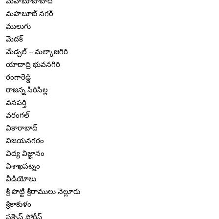
మహబూబాబాద్
మహబూబ్ నగర్
ములుగు
మెదక్
మేడ్చల్ – మల్కాజిగిరి
యాదాద్రి భువనగిరి
రంగారెడ్డి
రాజన్న సిరిసిల్ల
వనపర్తి
వరంగల్
వికారాబాద్
విజయనగరం
విద్య విజ్ఞానం
విశాఖపట్నం
వీడియోలు
శ్రీ పొట్టి శ్రీరాములు నెల్లూరు
శ్రీకాకుళం
సక్సెస్ స్టోరీస్