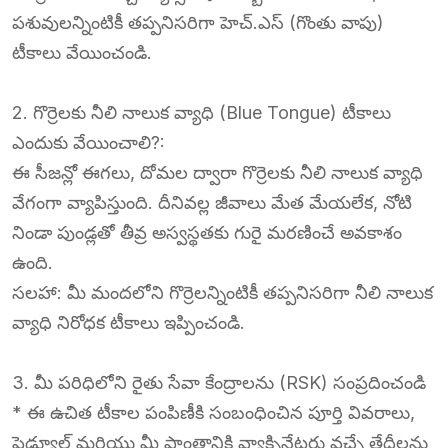
పశువులన్నింటికీ తప్పనిసరిగా హెచ్.ఎస్ (గొంతు వాపు)
టీకాలు వేయించండి.
2. గొర్రెలకు నీలి నాలుక వ్యాధి (Blue Tongue) టీకాలు
ఎందుకు వేయించాలి?:
ఈ సీజన్లో ఈగలు, దోమల ద్వారా గొర్రెలకు నీలి నాలుక వ్యాధి
వేగంగా వ్యాపిస్తుంది. దీనివల్ల జీవాలు మేత మేయలేక, నోటి
నిండా పుండ్లతో తీవ్ర అస్వస్థతకు గురై మరణించే అవకాశం
ఉంది.
సలహా: మీ మందలోని గొర్రెలన్నింటికీ తప్పనిసరిగా నీలి నాలుక
వ్యాధి నిరోధక టీకాలు ఇప్పించండి.
3. మీ పరిధిలోని రైతు సేవా కేంద్రాలను (RSK) సంప్రదించండి
* ఈ ఉచిత టీకాల పంపిణీకి సంబంధించిన పూర్తి వివరాలు,
షెడ్యూల్ మరియు మీ ప్రాంతానికి వ్యాక్సినేటర్లు వచ్చే తేదీలను