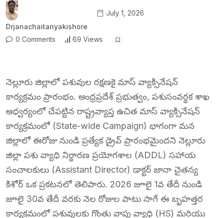
July 1, 2026
Drjanachaitanyakishore
0 Comments
69 Views
నెల్లూరు జిల్లాలో పశువుల రక్షణకై మాస్ వ్యాక్సినేషన్
కార్యక్రమం ప్రారంభం. ఆంధ్రప్రదేశ్ ప్రభుత్వం, పశుసంవర్ధక శాఖ
ఆధ్వర్యంలో చేపట్టిన రాష్ట్రవ్యాప్త ఉచిత మాస్ వ్యాక్సినేషన్
కార్యక్రమంలో (State-wide Campaign) భాగంగా మన
జిల్లాలో ఈరోజు నుండి ప్రత్యేక డ్రైవ్ ప్రారంభమైందని నెల్లూరు
జిల్లా పశు వ్యాధి నిర్ధారణ ప్రయోగశాల (ADDL) సహాయ
సంచాలకులు (Assistant Director) డాక్టర్ జానా చైతన్య
కిశోర్ ఒక ప్రకటనలో తెలిపారు. 2026 జూలై 1వ తేదీ నుండి
జూలై 30వ తేదీ వరకు నెల రోజుల పాటు సాగే ఈ బృహత్తర
కార్యక్రమంలో పశువులకు గొంతు వాపు వ్యాధి (HS) మరియు