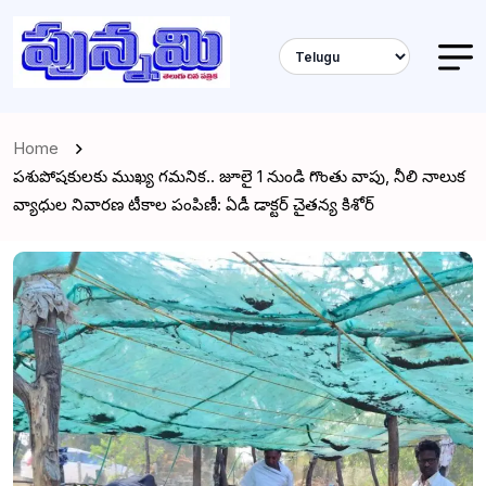
Home
పశుపోషకులకు ముఖ్య గమనిక.. జూలై 1 నుండి గొంతు వాపు, నీలి నాలుక
వ్యాధుల నివారణ టీకాల పంపిణీ: ఏడీ డాక్టర్ చైతన్య కిశోర్