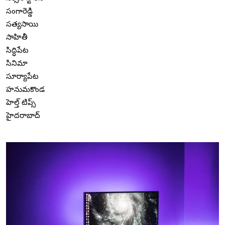
సంగారెడ్డి
సత్యసాయి
సాహితీ
సిద్ధిపేట
సినిమా
సూర్యాపేట
హనుమకొండ
హెల్త్ టిప్స్
హైదరాబాద్