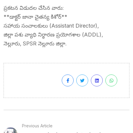
ప్రకటన విడుదల చేసిన వారు:
**డాక్టర్ జానా చైతన్య కిశోర్**
సహాయ సంచాలకులు (Assistant Director),
జిల్లా పశు వ్యాధి నిర్ధారణ ప్రయోగశాల (ADDL),
నెల్లూరు, SPSR నెల్లూరు జిల్లా.
Previous Article