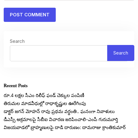
Search
Search
Recent Posts
రూ.4 లక్షల సీఎం రిలీఫ్ ఫండ్ చెక్కుల పంపిణీ
తిరుమల మాడవీధుల్లో రాధాకృష్ణుల ఊరేగింపు
డాక్టర్ జగన్ మోహన్ రావు ప్రథమ వర్ధంతి.. ఘనంగా నివాళులు
డీఎస్సీ అక్రమాలపై సీబీఐ విచారణ జరిపించాలి-ఎంపీ గురుమూర్తి
విజయవాడలో బ్రాహ్మణులపై దాడి దారుణం: దామరాజు క్రాంతికుమార్