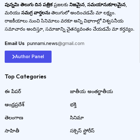
పున్నమి తెలుగు దిన పత్రిక
ప్రజలకు
నిజమైన
,
సమయానుకూలమైన
,
మరియు
సమగ్ర వార్తలను
తెలుగులో అందించడమే మా లక్ష్యం.
రాజకీయాలు నుంచి సినిమాలు వరకూ అన్ని విభాగాల్లో విశ్వసనీయ
సమాచారం అందిస్తూ, సమాజాన్ని చైతన్యవంతం చేయడమే మా కర్తవ్యం.
Email Us
:
punnami.news
@gmail.com
Author Panel
Top Categories​
ఈ పేపర్
జాతీయ అంతర్జాతీయ
ఆంధ్రప్రదేశ్
భక్తి
తెలంగాణ
సినిమా
సాహితీ
సక్సెస్ స్టోరీస్