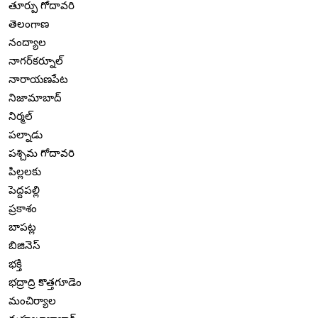
తూర్పు గోదావరి
తెలంగాణ
నంద్యాల
నాగర్‌కర్నూల్
నారాయణపేట
నిజామాబాద్
నిర్మల్
పల్నాడు
పశ్చిమ గోదావరి
పిల్లలకు
పెద్దపల్లి
ప్రకాశం
బాపట్ల
బిజినెస్
భక్తి
భద్రాద్రి కొత్తగూడెం
మంచిర్యాల