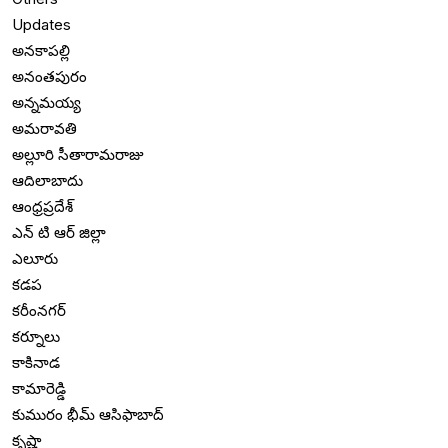
Updates
అనకాపల్లి
అనంతపురం
అన్నమయ్య
అమరావతి
అల్లూరి సీతారామరాజు
ఆదిలాబాదు
ఆంధ్రప్రదేశ్
ఎన్ టి ఆర్ జిల్లా
ఎలూరు
కడప
కరీంనగర్
కర్నూలు
కాకినాడ
కామారెడ్డి
కుమురం భీమ్ ఆసిఫాబాద్
కృష్ణా