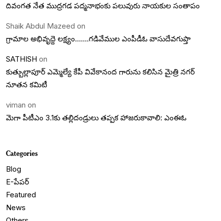
దివంగత నేత ముద్రగడ పద్మనాభంకు పలువురు నాయకుల సంతాపం
Shaik Abdul Mazeed
on
గ్రామాల అభివృద్దె లక్ష్యం…….గడివేముల ఎంపీడీఓ వాసుదేవగుప్తా
SATHISH
on
కుత్బుల్లాపూర్ ఎమ్మెల్యే కేపీ వివేకానంద గారును కలిసిన మైత్రి నగర్
నూతన కమిటీ
viman
on
మెగా పీటీఎం 3.1కు తల్లిదండ్రులు తప్పక హాజరుకావాలి: ఎంఈఓ
Categories
Blog
E-పేపర్
Featured
News
Others