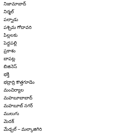
నిజామాబాద్
నిర్మల్
పల్నాడు
పశ్చిమ గోదావరి
పిల్లలకు
పెద్దపల్లి
ప్రకాశం
బాపట్ల
బిజినెస్
భక్తి
భద్రాద్రి కొత్తగూడెం
మంచిర్యాల
మహబూబాబాద్
మహబూబ్ నగర్
ములుగు
మెదక్
మేడ్చల్ – మల్కాజిగిరి