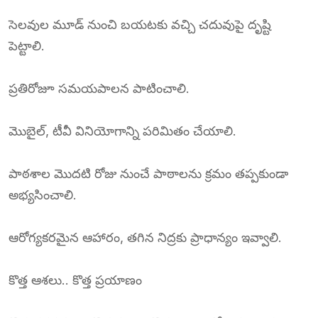
సెలవుల మూడ్ నుంచి బయటకు వచ్చి చదువుపై దృష్టి
పెట్టాలి.
ప్రతిరోజూ సమయపాలన పాటించాలి.
మొబైల్, టీవీ వినియోగాన్ని పరిమితం చేయాలి.
పాఠశాల మొదటి రోజు నుంచే పాఠాలను క్రమం తప్పకుండా
అభ్యసించాలి.
ఆరోగ్యకరమైన ఆహారం, తగిన నిద్రకు ప్రాధాన్యం ఇవ్వాలి.
కొత్త ఆశలు.. కొత్త ప్రయాణం