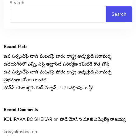
Search
Search
Recent Posts
ఉప సర్పంచ్‌పై దాడి ఘటనపై ఫోరం రాష్ట్ర అధ్యక్షుడి పరామర్శ
ఉదయగిరిలో ఎస్సీ, ఎస్టీ అట్రాసిటీ పరిరక్షణ కమిటీకి కొత్త జోష్
ఉప సర్పంచ్‌పై దాడి ఘటనపై ఫోరం రాష్ట్ర అధ్యక్షుడి పరామర్శ
వైభవంగా బోనాల జాతర
ఫోన్‌పే యూజర్లకు గుడ్ న్యూస్.. UPI చెల్లింపులు ఫ్రీ!
Recent Comments
KOLIPAKA BC SHEKAR
on
పాడే మోసిన మాజీ ఎమ్మెల్యే రాజయ్య
koyyakrishna
on