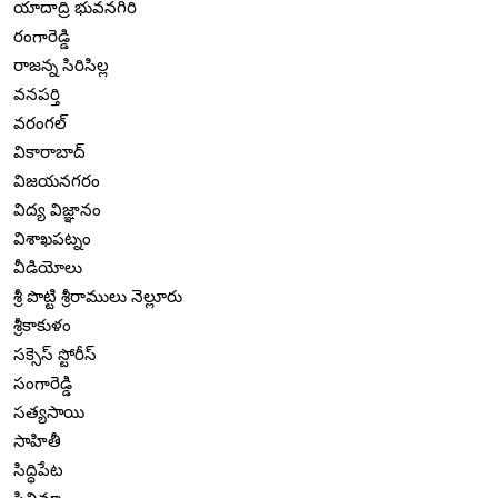
యాదాద్రి భువనగిరి
రంగారెడ్డి
రాజన్న సిరిసిల్ల
వనపర్తి
వరంగల్
వికారాబాద్
విజయనగరం
విద్య విజ్ఞానం
విశాఖపట్నం
వీడియోలు
శ్రీ పొట్టి శ్రీరాములు నెల్లూరు
శ్రీకాకుళం
సక్సెస్ స్టోరీస్
సంగారెడ్డి
సత్యసాయి
సాహితీ
సిద్ధిపేట