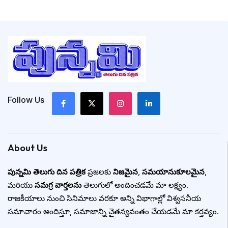
Follow Us
About Us
పున్నమి తెలుగు దిన పత్రిక
ప్రజలకు
నిజమైన
,
సమయానుకూలమైన
,
మరియు
సమగ్ర వార్తలను
తెలుగులో అందించడమే మా లక్ష్యం.
రాజకీయాలు నుంచి సినిమాలు వరకూ అన్ని విభాగాల్లో విశ్వసనీయ
సమాచారం అందిస్తూ, సమాజాన్ని చైతన్యవంతం చేయడమే మా కర్తవ్యం.