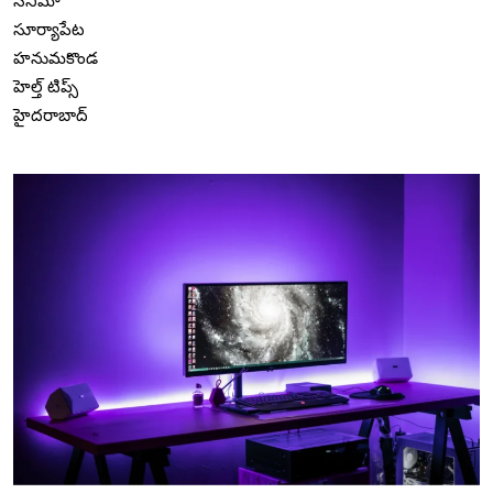
సినిమా
సూర్యాపేట
హనుమకొండ
హెల్త్ టిప్స్
హైదరాబాద్