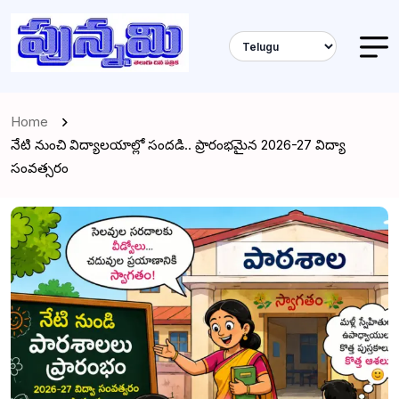
Home
నేటి నుంచి విద్యాలయాల్లో సందడి.. ప్రారంభమైన 2026-27 విద్యా
సంవత్సరం