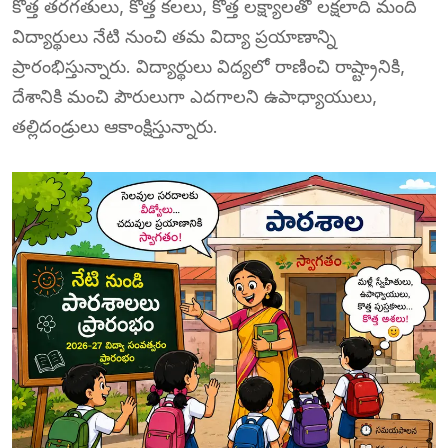
కొత్త తరగతులు, కొత్త కలలు, కొత్త లక్ష్యాలతో లక్షలాది మంది
విద్యార్థులు నేటి నుంచి తమ విద్యా ప్రయాణాన్ని
ప్రారంభిస్తున్నారు. విద్యార్థులు విద్యలో రాణించి రాష్ట్రానికి,
దేశానికి మంచి పౌరులుగా ఎదగాలని ఉపాధ్యాయులు,
తల్లిదండ్రులు ఆకాంక్షిస్తున్నారు.