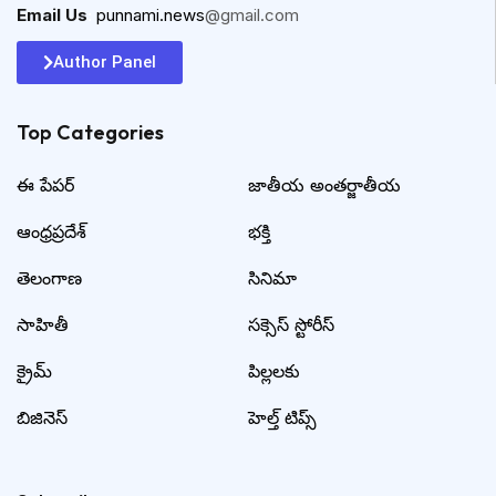
Email Us
:
punnami.news
@gmail.com
Author Panel
Top Categories​
ఈ పేపర్
జాతీయ అంతర్జాతీయ
ఆంధ్రప్రదేశ్
భక్తి
తెలంగాణ
సినిమా
సాహితీ
సక్సెస్ స్టోరీస్
క్రైమ్
పిల్లలకు
బిజినెస్
హెల్త్ టిప్స్