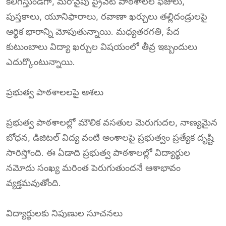
కలిగిస్తుండగా, మరోవైపు ప్రైవేట్ పాఠశాలల ఫీజులు,
పుస్తకాలు, యూనిఫారాలు, రవాణా ఖర్చులు తల్లిదండ్రులపై
ఆర్థిక భారాన్ని మోపుతున్నాయి. మధ్యతరగతి, పేద
కుటుంబాలు విద్యా ఖర్చుల విషయంలో తీవ్ర ఇబ్బందులు
ఎదుర్కొంటున్నాయి.
ప్రభుత్వ పాఠశాలలపై ఆశలు
ప్రభుత్వ పాఠశాలల్లో మౌలిక వసతుల మెరుగుదల, నాణ్యమైన
బోధన, డిజిటల్ విద్య వంటి అంశాలపై ప్రభుత్వం ప్రత్యేక దృష్టి
సారిస్తోంది. ఈ ఏడాది ప్రభుత్వ పాఠశాలల్లో విద్యార్థుల
నమోదు సంఖ్య మరింత పెరుగుతుందనే ఆశాభావం
వ్యక్తమవుతోంది.
విద్యార్థులకు నిపుణుల సూచనలు