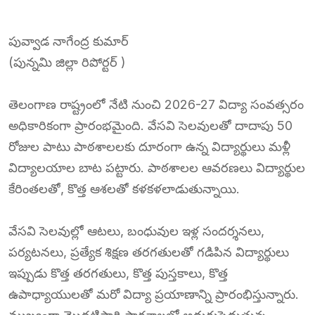
పువ్వాడ నాగేంద్ర కుమార్
(పున్నమి జిల్లా రిపోర్టర్ )
తెలంగాణ రాష్ట్రంలో నేటి నుంచి 2026-27 విద్యా సంవత్సరం
అధికారికంగా ప్రారంభమైంది. వేసవి సెలవులతో దాదాపు 50
రోజుల పాటు పాఠశాలలకు దూరంగా ఉన్న విద్యార్థులు మళ్లీ
విద్యాలయాల బాట పట్టారు. పాఠశాలల ఆవరణలు విద్యార్థుల
కేరింతలతో, కొత్త ఆశలతో కళకళలాడుతున్నాయి.
వేసవి సెలవుల్లో ఆటలు, బంధువుల ఇళ్ల సందర్శనలు,
పర్యటనలు, ప్రత్యేక శిక్షణ తరగతులతో గడిపిన విద్యార్థులు
ఇప్పుడు కొత్త తరగతులు, కొత్త పుస్తకాలు, కొత్త
ఉపాధ్యాయులతో మరో విద్యా ప్రయాణాన్ని ప్రారంభిస్తున్నారు.