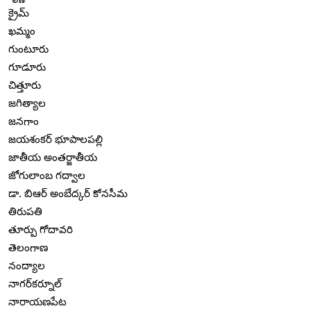
క్రైమ్
ఖమ్మం
గుంటూరు
గూడూరు
చిత్తూరు
జగిత్యాల
జనగాం
జయశంకర్ భూపాలపల్లి
జాతీయ అంతర్జాతీయ
జోగులాంబ గద్వాల
డా. బిఆర్ అంబేద్కర్ కోనసీమ
తిరుపతి
తూర్పు గోదావరి
తెలంగాణ
నంద్యాల
నాగర్‌కర్నూల్
నారాయణపేట