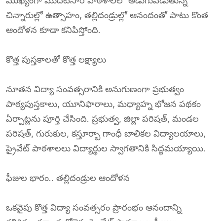
ముఖ్యంగా మొదటిసారి పాఠశాలలో అడుగుపెడుతున్న
చిన్నారుల్లో ఉత్సాహం, తల్లిదండ్రుల్లో ఆనందంతో పాటు కొంత
ఆందోళన కూడా కనిపిస్తోంది.
కొత్త పుస్తకాలతో కొత్త లక్ష్యాలు
నూతన విద్యా సంవత్సరానికి అనుగుణంగా ప్రభుత్వం
పాఠ్యపుస్తకాలు, యూనిఫారాలు, మధ్యాహ్న భోజన పథకం
ఏర్పాట్లను పూర్తి చేసింది. ప్రభుత్వ, జిల్లా పరిషత్, మండల
పరిషత్, గురుకుల, కస్తూర్బా గాంధీ బాలికల విద్యాలయాలు,
ప్రైవేట్ పాఠశాలలు విద్యార్థుల స్వాగతానికి సిద్ధమయ్యాయి.
ఫీజుల భారం.. తల్లిదండ్రుల ఆందోళన
ఒకవైపు కొత్త విద్యా సంవత్సరం ప్రారంభం ఆనందాన్ని