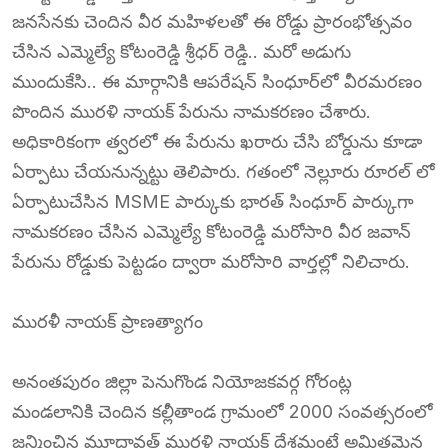
జనసేనకు చెందిన వీర మహిళలతో ఈ రోడ్డు ప్రారంభోత్సవం
చేసిన ఎమ్మెల్యే కోటంరెడ్డి శ్రీధర్ రెడ్డి.. మరో అడుగు
ముందుకేసి.. ఈ మార్గానికి ఆపరేషన్ సింధూర్‌లో వీరమరణం
పొందిన మురళి నాయక్ పేరును నామకరణం చేశారు.
అధికారికంగా త్వరలో ఈ పేరును ఖరారు చేసి బోర్డును కూడా
ఏర్పాటు చేయనున్నట్టు తెలిపారు. గతంలో నెల్లూరు రూరల్ లో
ఏర్పాటుచేసిన MSME పార్కుకు భారత్ సింధూర్ పార్కుగా
నామకరణం చేసిన ఎమ్మెల్యే కోటంరెడ్డి మరోసారి వీర జవాన్
పేరును రోడ్డుకు పెట్టడం ద్వారా మరోసారి వార్తల్లో నిలిచారు.
మురళీ నాయక్ ప్రాణత్యాగం
అనంతపురం జిల్లా పెనుగొండ నియోజకవర్గ గోరంట్ల
మండలానికి చెందిన కల్లీతాండ గ్రామంలో 2000 సంవత్సరంలో
జన్మించిన మూదావత్ మురళి నాయక్ దేశమంటే అమితమైన