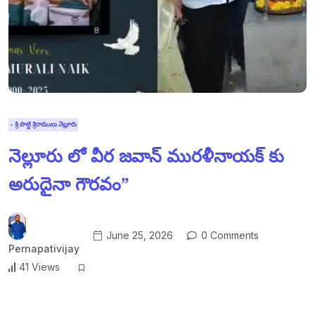
- శ్రీ పొట్టి శ్రీరాములు నెల్లూరు
నెల్లూరు లో వీర జవాన్ మురళీనాయక్ కు
అరుదైనా గౌరవం”
June 25, 2026
0 Comments
Pernapativijay
41 Views