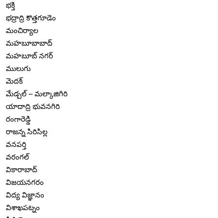
భక్తి
భద్రాద్రి కొత్తగూడెం
మంచిర్యాల
మహబూబాబాద్
మహబూబ్ నగర్
ములుగు
మెదక్
మేడ్చల్ – మల్కాజిగిరి
యాదాద్రి భువనగిరి
రంగారెడ్డి
రాజన్న సిరిసిల్ల
వనపర్తి
వరంగల్
వికారాబాద్
విజయనగరం
విద్య విజ్ఞానం
విశాఖపట్నం