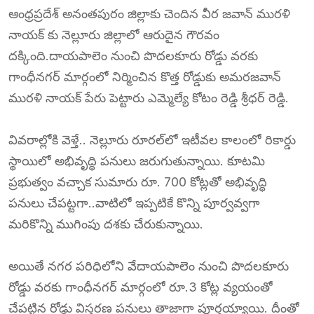
ఆంధ్రప్రదేశ్ అనంతపురం జిల్లాకు చెందిన వీర జవాన్ మురళి
నాయక్ కు నెల్లూరు జిల్లాలో ఆరుదైన గౌరవం
దక్కింది.దాయపాలెం నుంచి పొదలకూరు రోడ్డు వరకు
గాంధీనగర్ మార్గంలో నిర్మించిన కొత్త రోడ్డుకు అమరజవాన్
మురళి నాయక్ పేరు పెట్టారు ఎమ్మెల్యే కోటం రెడ్డి శ్రీధర్ రెడ్డి.
వివరాల్లోకి వెళ్తే.. నెల్లూరు రూరల్‌లో ఇటీవల కాలంలో రికార్డు
స్థాయిలో అభివృద్ధి పనులు జరుగుతున్నాయి. కూటమి
ప్రభుత్వం వచ్చాక సుమారు రూ. 700 కోట్లతో అభివృద్ధి
పనులు చేపట్టగా..వాటిలో ఇప్పటికే కొన్ని పూర్వవ్వగా
మరికొన్ని ముగింపు దశకు చేరుకున్నాయి.
అయితే నగర పరిధిలోని వేదాయపాలెం నుంచి పొదలకూరు
రోడ్డు వరకు గాంధీనగర్ మార్గంలో రూ.3 కోట్ల వ్యయంతో
చేపట్టిన రోడ్డు విస్తరణ పనులు తాజాగా పూర్తయ్యాయి. దీంతో