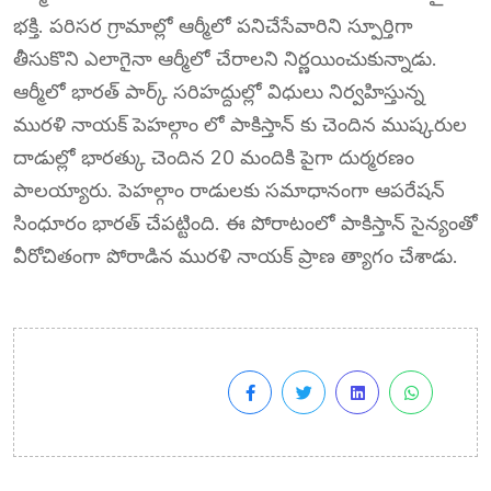
భక్తి. పరిసర గ్రామాల్లో ఆర్మీలో పనిచేసేవారిని స్పూర్తిగా
తీసుకొని ఎలాగైనా ఆర్మీలో చేరాలని నిర్ణయించుకున్నాడు.
ఆర్మీలో భారత్ పార్క్ సరిహద్దుల్లో విధులు నిర్వహిస్తున్న
మురళి నాయక్ పెహల్గాం లో పాకిస్తాన్ కు చెందిన ముష్కరుల
దాడుల్లో భారత్కు చెందిన 20 మందికి పైగా దుర్మరణం
పాలయ్యారు. పెహల్గాం రాడులకు సమాధానంగా ఆపరేషన్
సింధూరం భారత్ చేపట్టింది. ఈ పోరాటంలో పాకిస్తాన్ సైన్యంతో
వీరోచితంగా పోరాడిన మురళి నాయక్ ప్రాణ త్యాగం చేశాడు.