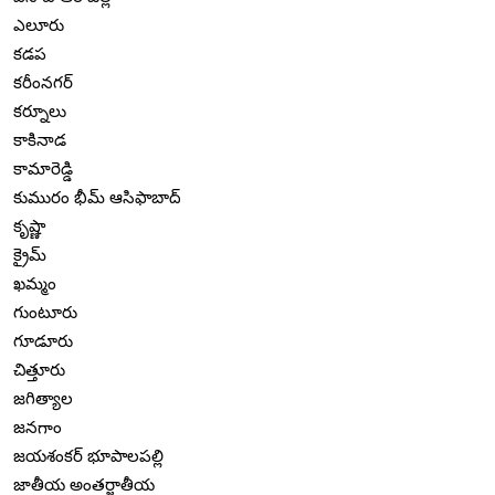
ఎలూరు
కడప
కరీంనగర్
కర్నూలు
కాకినాడ
కామారెడ్డి
కుమురం భీమ్ ఆసిఫాబాద్
కృష్ణా
క్రైమ్
ఖమ్మం
గుంటూరు
గూడూరు
చిత్తూరు
జగిత్యాల
జనగాం
జయశంకర్ భూపాలపల్లి
జాతీయ అంతర్జాతీయ