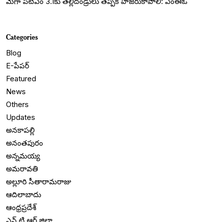
మెగా పీటీఎం 3.1కు తల్లిదండ్రులు తప్పక హాజరుకావాలి: ఎంఈఓ
Categories
Blog
E-పేపర్
Featured
News
Others
Updates
అనకాపల్లి
అనంతపురం
అన్నమయ్య
అమరావతి
అల్లూరి సీతారామరాజు
ఆదిలాబాదు
ఆంధ్రప్రదేశ్
ఎన్ టి ఆర్ జిల్లా