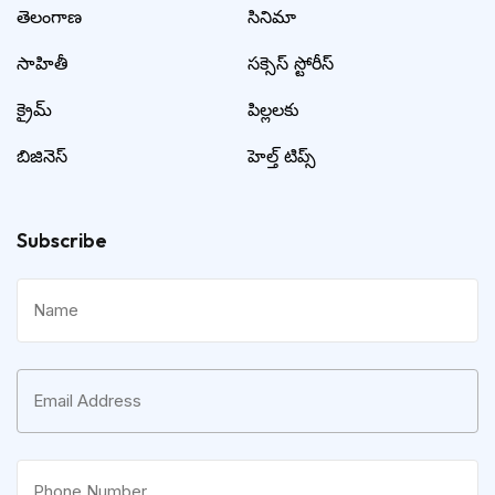
తెలంగాణ
సినిమా
సాహితీ
సక్సెస్ స్టోరీస్
క్రైమ్
పిల్లలకు
బిజినెస్
హెల్త్ టిప్స్
Subscribe