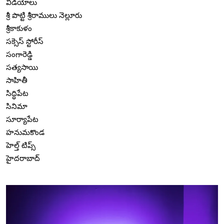
వీడియోలు
శ్రీ పొట్టి శ్రీరాములు నెల్లూరు
శ్రీకాకుళం
సక్సెస్ స్టోరీస్
సంగారెడ్డి
సత్యసాయి
సాహితీ
సిద్ధిపేట
సినిమా
సూర్యాపేట
హనుమకొండ
హెల్త్ టిప్స్
హైదరాబాద్