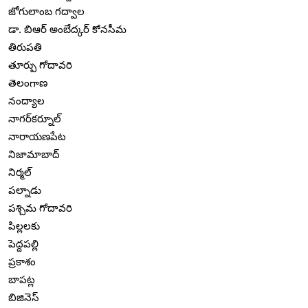
జోగులాంబ గద్వాల
డా. బిఆర్ అంబేద్కర్ కోనసీమ
తిరుపతి
తూర్పు గోదావరి
తెలంగాణ
నంద్యాల
నాగర్‌కర్నూల్
నారాయణపేట
నిజామాబాద్
నిర్మల్
పల్నాడు
పశ్చిమ గోదావరి
పిల్లలకు
పెద్దపల్లి
ప్రకాశం
బాపట్ల
బిజినెస్