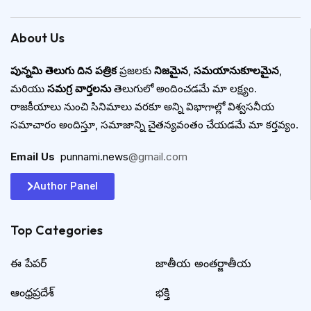
About Us
పున్నమి తెలుగు దిన పత్రిక
ప్రజలకు
నిజమైన
,
సమయానుకూలమైన
,
మరియు
సమగ్ర వార్తలను
తెలుగులో అందించడమే మా లక్ష్యం.
రాజకీయాలు నుంచి సినిమాలు వరకూ అన్ని విభాగాల్లో విశ్వసనీయ
సమాచారం అందిస్తూ, సమాజాన్ని చైతన్యవంతం చేయడమే మా కర్తవ్యం.
Email Us
:
punnami.news
@gmail.com
Author Panel
Top Categories​
ఈ పేపర్
జాతీయ అంతర్జాతీయ
ఆంధ్రప్రదేశ్
భక్తి