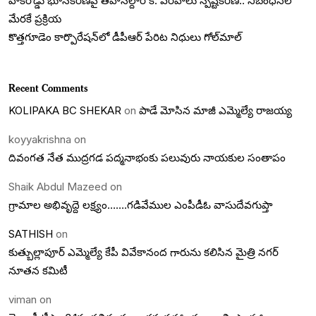
వాకరోడ్డు భూసేకరణపై తహసీల్దార్‌ కె. వరహాలు స్పష్టీకరణ.. నిబంధనల
మేరకే ప్రక్రియ
కొత్త‌గూడెం కార్పొరేషన్‌లో డీపీఆర్ పేరిట నిధులు గోల్‌మాల్
Recent Comments
KOLIPAKA BC SHEKAR
on
పాడే మోసిన మాజీ ఎమ్మెల్యే రాజయ్య
koyyakrishna
on
దివంగత నేత ముద్రగడ పద్మనాభంకు పలువురు నాయకుల సంతాపం
Shaik Abdul Mazeed
on
గ్రామాల అభివృద్దె లక్ష్యం…….గడివేముల ఎంపీడీఓ వాసుదేవగుప్తా
SATHISH
on
కుత్బుల్లాపూర్ ఎమ్మెల్యే కేపీ వివేకానంద గారును కలిసిన మైత్రి నగర్
నూతన కమిటీ
viman
on