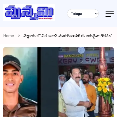
Home
నెల్లూరు లో వీర జవాన్ మురళీనాయక్ కు అరుదైనా గౌరవం”