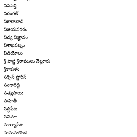
వనపర్తి
వరంగల్
వికారాబాద్
విజయనగరం
విద్య విజ్ఞానం
విశాఖపట్నం
వీడియోలు
శ్రీ పొట్టి శ్రీరాములు నెల్లూరు
శ్రీకాకుళం
సక్సెస్ స్టోరీస్
సంగారెడ్డి
సత్యసాయి
సాహితీ
సిద్ధిపేట
సినిమా
సూర్యాపేట
హనుమకొండ