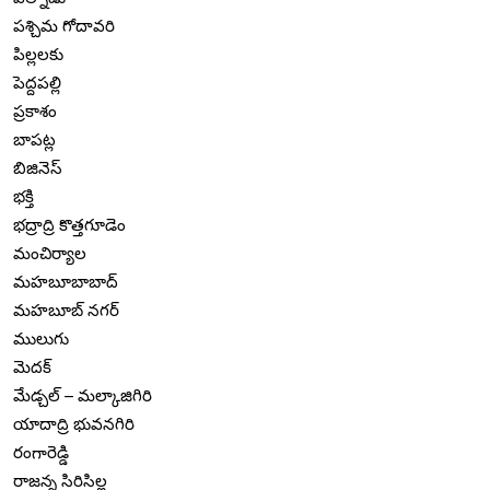
పశ్చిమ గోదావరి
పిల్లలకు
పెద్దపల్లి
ప్రకాశం
బాపట్ల
బిజినెస్
భక్తి
భద్రాద్రి కొత్తగూడెం
మంచిర్యాల
మహబూబాబాద్
మహబూబ్ నగర్
ములుగు
మెదక్
మేడ్చల్ – మల్కాజిగిరి
యాదాద్రి భువనగిరి
రంగారెడ్డి
రాజన్న సిరిసిల్ల