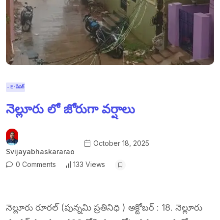
- E-పేపర్
నెల్లూరు లో జోరుగా వర్షాలు
October 18, 2025
Svijayabhaskararao
0 Comments
133 Views
నెల్లూరు రూరల్ (పున్నమి ప్రతినిధి ) అక్టోబర్ : 18. నెల్లూరు