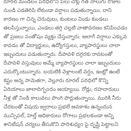
రూరల్ మండలం పరిధిలోని పలు చోట్ల గత నాలుగు రోజుల
నుండి ఎడతెరిపి లేకుండా వర్షాలు పడుతున్నాయి. దాని
కారణం గా చిన్న చెరువులు, కుంటలు నిండు కుండలు
తలపిస్తున్నాయి. ఎండలు తగ్గి చల్లటి వాతావరణం కనిపించడం
తో ప్రజలు సంతోషం వ్యక్తం చేస్తున్నారు. అలాగే వర్షాలు ఎక్కువ
కావడం తో విద్యార్థులు, ఉద్యోగస్తులు, వ్యాపారస్థులు చాలా
ఇబ్బందులు పడుతున్నారు. దీపావళి దగ్గరకు రావటంతో
దీపావళి వస్తువులు అమ్మే వ్యాపారస్థులు చాలా ఇబ్బందులు
ఎదుర్కొంటున్నారు. బయటికి వెళ్లాలంటే వర్షం, ఇంట్లో ఉంటే
కష్టం అన్న సామెతగా, నెల్లూరు రూరల్ పరిధిలో కొన్ని
ఏరియాలు జాలాదిగ్బoదం అయ్యాయి. రోడ్లు, రహదారులు
నీళ్ల తో నిండి కాలువలు పొంగి పొర్లుతున్నాయి. మురికి నీరు
చేరటంతో విషయ జ్వరాలు ప్రభలే అవకాశం ఉన్నందున
మున్సిపల్, హెల్త్ అధికారులు రోగాలు ప్రభలకుండా అన్ని
శానిటేషన్ చర్యలు తీసుకొని పారిశుధ్యo పై దృష్టి పెట్టాలని