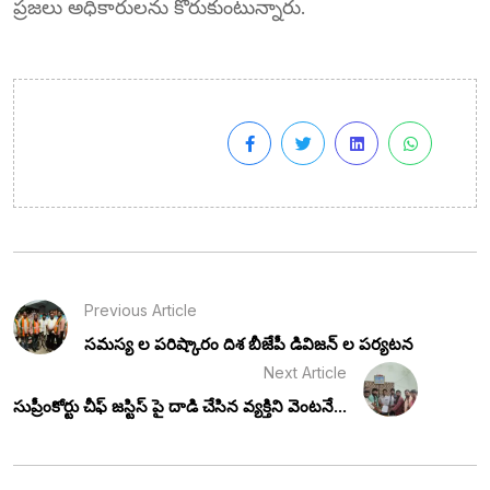
ప్రజలు అధికారులను కోరుకుంటున్నారు.
Previous Article
సమస్య ల పరిష్కారం దిశ బీజేపీ డివిజన్ ల పర్యటన
Next Article
సుప్రీంకోర్టు చీఫ్ జస్టిస్ పై దాడి చేసిన వ్యక్తిని వెంటనే...