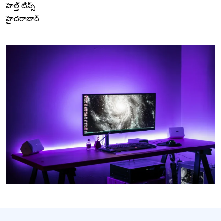
హెల్త్ టిప్స్
హైదరాబాద్