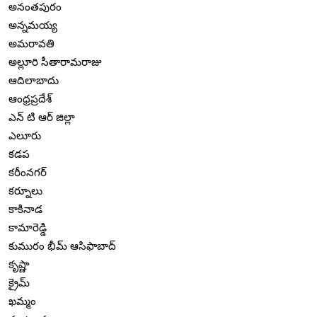
అనంతపురం
అన్నమయ్య
అమరావతి
అల్లూరి సీతారామరాజు
ఆదిలాబాదు
ఆంధ్రప్రదేశ్
ఎన్ టి ఆర్ జిల్లా
ఎలూరు
కడప
కరీంనగర్
కర్నూలు
కాకినాడ
కామారెడ్డి
కుమురం భీమ్ ఆసిఫాబాద్
కృష్ణా
క్రైమ్
ఖమ్మం