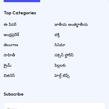
Top Categories​
ఈ పేపర్
జాతీయ అంతర్జాతీయ
ఆంధ్రప్రదేశ్
భక్తి
తెలంగాణ
సినిమా
సాహితీ
సక్సెస్ స్టోరీస్
క్రైమ్
పిల్లలకు
బిజినెస్
హెల్త్ టిప్స్
Subscribe