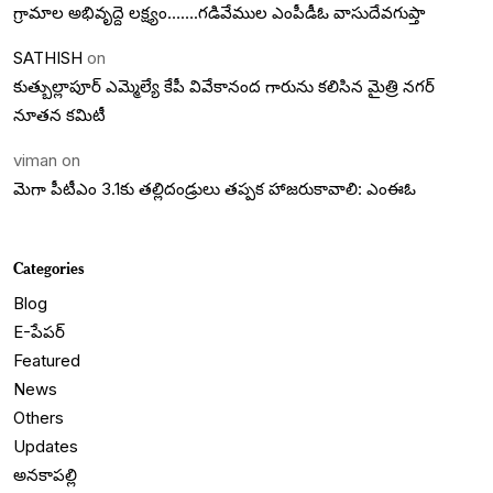
గ్రామాల అభివృద్దె లక్ష్యం…….గడివేముల ఎంపీడీఓ వాసుదేవగుప్తా
SATHISH
on
కుత్బుల్లాపూర్ ఎమ్మెల్యే కేపీ వివేకానంద గారును కలిసిన మైత్రి నగర్
నూతన కమిటీ
viman
on
మెగా పీటీఎం 3.1కు తల్లిదండ్రులు తప్పక హాజరుకావాలి: ఎంఈఓ
Categories
Blog
E-పేపర్
Featured
News
Others
Updates
అనకాపల్లి