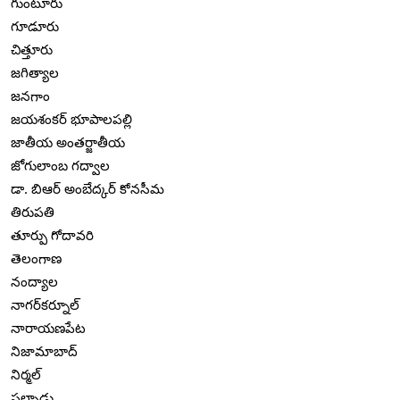
గుంటూరు
గూడూరు
చిత్తూరు
జగిత్యాల
జనగాం
జయశంకర్ భూపాలపల్లి
జాతీయ అంతర్జాతీయ
జోగులాంబ గద్వాల
డా. బిఆర్ అంబేద్కర్ కోనసీమ
తిరుపతి
తూర్పు గోదావరి
తెలంగాణ
నంద్యాల
నాగర్‌కర్నూల్
నారాయణపేట
నిజామాబాద్
నిర్మల్
పల్నాడు