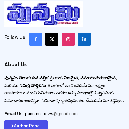
Follow Us
About Us
పున్నమి తెలుగు దిన పత్రిక
ప్రజలకు
నిజమైన
,
సమయానుకూలమైన
,
మరియు
సమగ్ర వార్తలను
తెలుగులో అందించడమే మా లక్ష్యం.
రాజకీయాలు నుంచి సినిమాలు వరకూ అన్ని విభాగాల్లో విశ్వసనీయ
సమాచారం అందిస్తూ, సమాజాన్ని చైతన్యవంతం చేయడమే మా కర్తవ్యం.
Email Us
:
punnami.news
@gmail.com
Author Panel