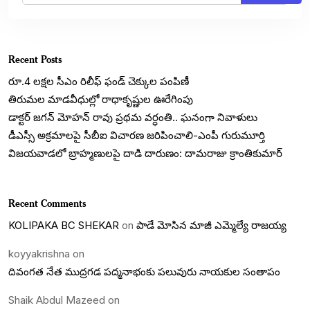
Recent Posts
రూ.4 లక్షల సీఎం రిలీఫ్ ఫండ్ చెక్కుల పంపిణీ
తిరుమల మాడవీధుల్లో రాధాకృష్ణుల ఊరేగింపు
డాక్టర్ జగన్ మోహన్ రావు ప్రథమ వర్ధంతి.. ఘనంగా నివాళులు
డీఎస్సీ అక్రమాలపై సీబీఐ విచారణ జరిపించాలి-ఎంపీ గురుమూర్తి
విజయవాడలో బ్రాహ్మణులపై దాడి దారుణం: దామరాజు క్రాంతికుమార్
Recent Comments
KOLIPAKA BC SHEKAR
on
పాడే మోసిన మాజీ ఎమ్మెల్యే రాజయ్య
koyyakrishna
on
దివంగత నేత ముద్రగడ పద్మనాభంకు పలువురు నాయకుల సంతాపం
Shaik Abdul Mazeed
on