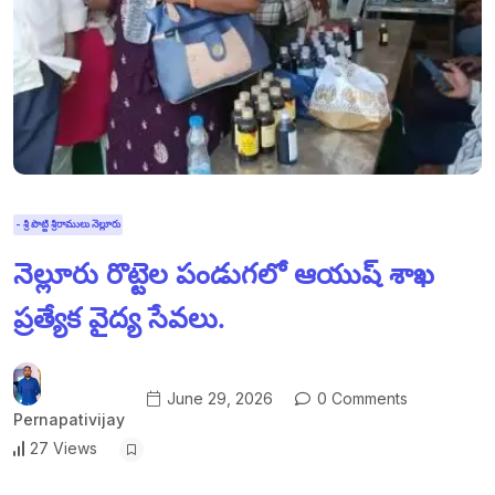
- శ్రీ పొట్టి శ్రీరాములు నెల్లూరు
నెల్లూరు రొట్టెల పండుగలో ఆయుష్ శాఖ
ప్రత్యేక వైద్య సేవలు.
June 29, 2026
0 Comments
Pernapativijay
27 Views