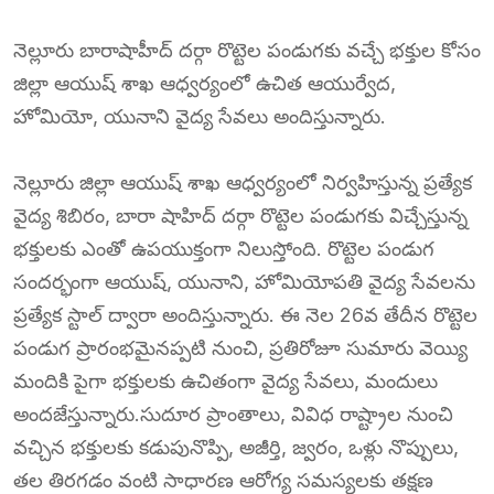
నెల్లూరు బారాషాహీద్ దర్గా రొట్టెల పండుగకు వచ్చే భక్తుల కోసం
జిల్లా ఆయుష్ శాఖ ఆధ్వర్యంలో ఉచిత ఆయుర్వేద,
హోమియో, యునాని వైద్య సేవలు అందిస్తున్నారు.
నెల్లూరు జిల్లా ఆయుష్ శాఖ ఆధ్వర్యంలో నిర్వహిస్తున్న ప్రత్యేక
వైద్య శిబిరం, బారా షాహిద్ దర్గా రొట్టెల పండుగకు విచ్చేస్తున్న
భక్తులకు ఎంతో ఉపయుక్తంగా నిలుస్తోంది. రొట్టెల పండుగ
సందర్భంగా ఆయుష్, యునాని, హోమియోపతి వైద్య సేవలను
ప్రత్యేక స్టాల్ ద్వారా అందిస్తున్నారు. ఈ నెల 26వ తేదీన రొట్టెల
పండుగ ప్రారంభమైనప్పటి నుంచి, ప్రతిరోజూ సుమారు వెయ్యి
మందికి పైగా భక్తులకు ఉచితంగా వైద్య సేవలు, మందులు
అందజేస్తున్నారు.సుదూర ప్రాంతాలు, వివిధ రాష్ట్రాల నుంచి
వచ్చిన భక్తులకు కడుపునొప్పి, అజీర్తి, జ్వరం, ఒళ్లు నొప్పులు,
తల తిరగడం వంటి సాధారణ ఆరోగ్య సమస్యలకు తక్షణ