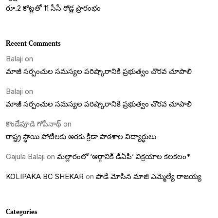
రూ.2 కోట్లతో 11 సీసీ రోడ్ల ప్రారంభం
Recent Comments
Balaji
on
మాజీ సర్పంచుల సమస్యల పరిష్కారానికి ప్రభుత్వం చొరవ చూపాలి
Balaji
on
మాజీ సర్పంచుల సమస్యల పరిష్కారానికి ప్రభుత్వం చొరవ చూపాలి
కొండేపూడి గోపీనాథ్
on
రాష్ట్ర స్ధాయి పోటీలకు అరకు క్రీడా పాఠశాల విద్యార్ధులు
Gajula Balaji
on
మల్లారంలో ‘ఆర్గానిక్ డీఏపీ’ విక్రయాల కలకలం*
KOLIPAKA BC SHEKAR
on
పాడే మోసిన మాజీ ఎమ్మెల్యే రాజయ్య
Categories