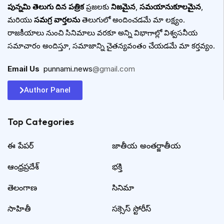
పున్నమి తెలుగు దిన పత్రిక
ప్రజలకు
నిజమైన
,
సమయానుకూలమైన
,
మరియు
సమగ్ర వార్తలను
తెలుగులో అందించడమే మా లక్ష్యం.
రాజకీయాలు నుంచి సినిమాలు వరకూ అన్ని విభాగాల్లో విశ్వసనీయ
సమాచారం అందిస్తూ, సమాజాన్ని చైతన్యవంతం చేయడమే మా కర్తవ్యం.
Email Us
:
punnami.news
@gmail.com
Author Panel
Top Categories​
ఈ పేపర్
జాతీయ అంతర్జాతీయ
ఆంధ్రప్రదేశ్
భక్తి
తెలంగాణ
సినిమా
సాహితీ
సక్సెస్ స్టోరీస్