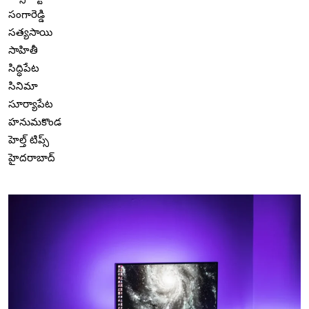
సంగారెడ్డి
సత్యసాయి
సాహితీ
సిద్ధిపేట
సినిమా
సూర్యాపేట
హనుమకొండ
హెల్త్ టిప్స్
హైదరాబాద్