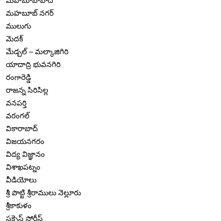
మహబూబాబాద్
మహబూబ్ నగర్
ములుగు
మెదక్
మేడ్చల్ – మల్కాజిగిరి
యాదాద్రి భువనగిరి
రంగారెడ్డి
రాజన్న సిరిసిల్ల
వనపర్తి
వరంగల్
వికారాబాద్
విజయనగరం
విద్య విజ్ఞానం
విశాఖపట్నం
వీడియోలు
శ్రీ పొట్టి శ్రీరాములు నెల్లూరు
శ్రీకాకుళం
సక్సెస్ స్టోరీస్