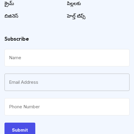
క్రైమ్
పిల్లలకు
బిజినెస్
హెల్త్ టిప్స్
Subscribe