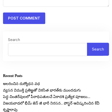
Search
Search
Recent Posts
అలరించిన దుర్యోధన వధ
వ్యసన విముక్తి ప్రతిజ్ఞతో వికసిత భారత్‌కు ముందడుగు
పెద్ద చింతరేవులలో పీఠాధిపతులచే ఏకాదశి ప్రత్యేక పూజలు…
విజయవాడలో భీమ్ జెన్ జీ భారీ నిరసన.. పోస్టర్ ఆవిష్కరించిన కేవీ
కృష్ణారావు