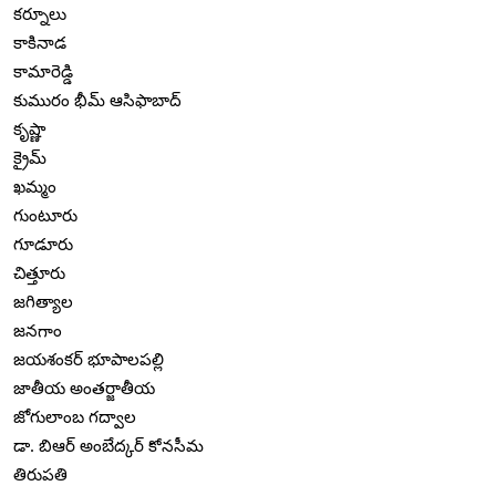
కర్నూలు
కాకినాడ
కామారెడ్డి
కుమురం భీమ్ ఆసిఫాబాద్
కృష్ణా
క్రైమ్
ఖమ్మం
గుంటూరు
గూడూరు
చిత్తూరు
జగిత్యాల
జనగాం
జయశంకర్ భూపాలపల్లి
జాతీయ అంతర్జాతీయ
జోగులాంబ గద్వాల
డా. బిఆర్ అంబేద్కర్ కోనసీమ
తిరుపతి