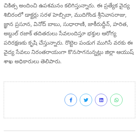
చికిత్స అందించి ఉపశమనం కలిగిస్తున్నారు. ఈ ప్రత్యేక వైద్య
శిబిరంలో డాక్టర్లు సరళ హెబ్సిబా, ముదిగొండ శ్రీనివాసరాజు,
జ్ఞాన ప్రసూన, వినోద్ బాబు, సుధారాణి, జాకీరుద్దీన్, హరిత,
అబ్దుల్ రజాక్ తదితరులు సేవలందిస్తూ భక్తుల ఆరోగ్య
పరిరక్షణకు కృషి చేస్తున్నారు. రొట్టెల పండుగ ముగిసే వరకు ఈ
వైద్య సేవలు నిరంతరాయంగా కొనసాగనున్నట్లు జిల్లా ఆయుష్
శాఖ అధికారులు తెలిపారు.