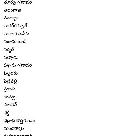
తూర్పు గోదావరి
తెలంగాణ
నంద్యాల
నాగర్‌కర్నూల్
నారాయణపేట
నిజామాబాద్
నిర్మల్
పల్నాడు
పశ్చిమ గోదావరి
పిల్లలకు
పెద్దపల్లి
ప్రకాశం
బాపట్ల
బిజినెస్
భక్తి
భద్రాద్రి కొత్తగూడెం
మంచిర్యాల