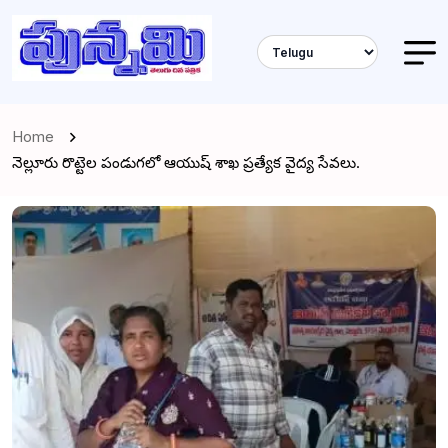
Home
నెల్లూరు రొట్టెల పండుగలో ఆయుష్ శాఖ ప్రత్యేక వైద్య సేవలు.