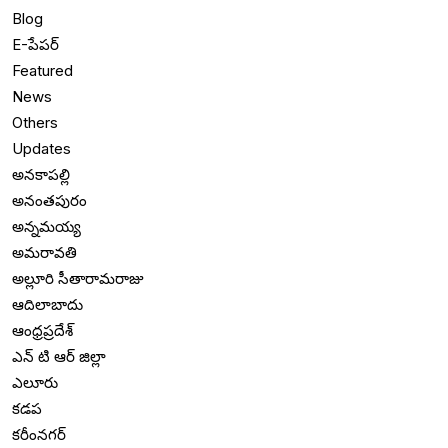
Blog
E-పేపర్
Featured
News
Others
Updates
అనకాపల్లి
అనంతపురం
అన్నమయ్య
అమరావతి
అల్లూరి సీతారామరాజు
ఆదిలాబాదు
ఆంధ్రప్రదేశ్
ఎన్ టి ఆర్ జిల్లా
ఎలూరు
కడప
కరీంనగర్