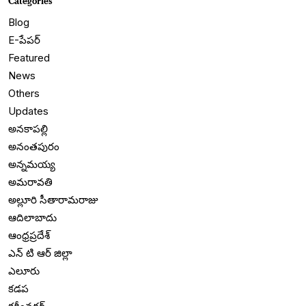
Categories
Blog
E-పేపర్
Featured
News
Others
Updates
అనకాపల్లి
అనంతపురం
అన్నమయ్య
అమరావతి
అల్లూరి సీతారామరాజు
ఆదిలాబాదు
ఆంధ్రప్రదేశ్
ఎన్ టి ఆర్ జిల్లా
ఎలూరు
కడప