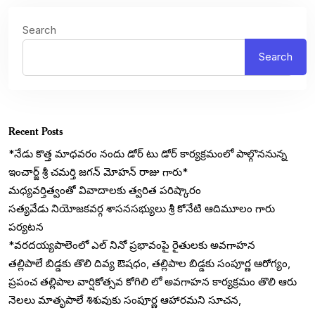
Search
Search
Recent Posts
*నేడు కొత్త మాధవరం నందు డోర్ టు డోర్ కార్యక్రమంలో పాల్గొననున్న
ఇంచార్జ్ శ్రీ చమర్తి జగన్ మోహన్ రాజు గారు*
మధ్యవర్తిత్వంతో వివాదాలకు త్వరిత పరిష్కారం
సత్యవేడు నియోజకవర్గ శాసనసభ్యులు శ్రీ కోనేటి ఆదిమూలం గారు
పర్యటన
*వరదయ్యపాలెంలో ఎల్ నినో ప్రభావంపై రైతులకు అవగాహన
తల్లిపాలే బిడ్డకు తొలి దివ్య ఔషధం, తల్లిపాల బిడ్డకు సంపూర్ణ ఆరోగ్యం,
ప్రపంచ తల్లిపాల వార్షికోత్సవ కోగిలి లో అవగాహన కార్యక్రమం తొలి ఆరు
నెలలు మాతృపాలే శిశువుకు సంపూర్ణ ఆహారమని సూచన,