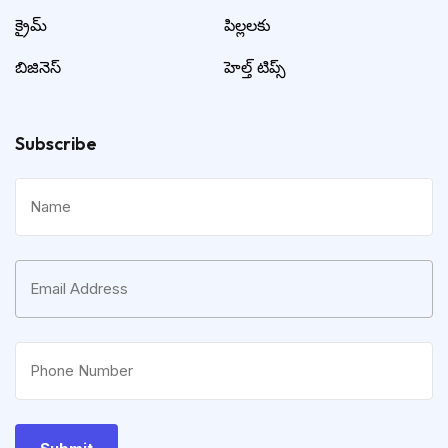
క్రైమ్
పిల్లలకు
బిజినెస్
హెల్త్ టిప్స్
Subscribe