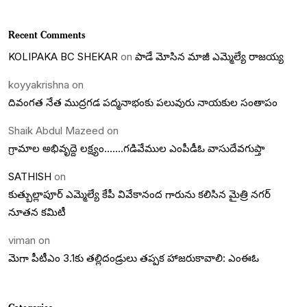
Recent Comments
KOLIPAKA BC SHEKAR
on
పాడే మోసిన మాజీ ఎమ్మెల్యే రాజయ్య
koyyakrishna
on
దివంగత నేత ముద్రగడ పద్మనాభంకు పలువురు నాయకుల సంతాపం
Shaik Abdul Mazeed
on
గ్రామాల అభివృద్దె లక్ష్యం…….గడివేముల ఎంపీడీఓ వాసుదేవగుప్తా
SATHISH
on
కుత్బుల్లాపూర్ ఎమ్మెల్యే కేపీ వివేకానంద గారును కలిసిన మైత్రి నగర్
నూతన కమిటీ
viman
on
మెగా పీటీఎం 3.1కు తల్లిదండ్రులు తప్పక హాజరుకావాలి: ఎంఈఓ