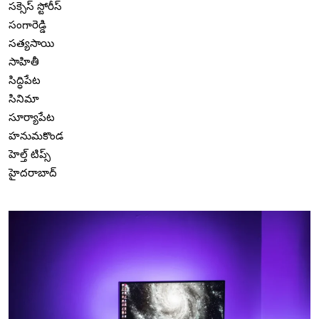
సక్సెస్ స్టోరీస్
సంగారెడ్డి
సత్యసాయి
సాహితీ
సిద్ధిపేట
సినిమా
సూర్యాపేట
హనుమకొండ
హెల్త్ టిప్స్
హైదరాబాద్