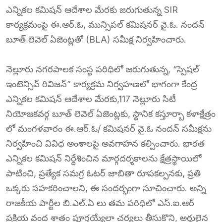
ఎన్నికల కమిషన్ ఆదేశాల మేరకు జరుగుతున్న SIR
కార్యక్రమంపై ఈ.ఆర్.ఓ, మున్సిపల్ కమిషనర్ వై.ఓ. నందన్
బూత్ లెవెల్ ఏజెంట్లతో (BLA) సమీక్ష నిర్వహించారు.
నెల్లూరు నగరపాలక సంస్థ పరిధిలో జరుగుతున్న, “స్పెషల్
ఇంటెన్సివ్ రివిజన్” కార్యక్రమ నిర్వహణలో భాగంగా కేంద్ర
ఎన్నికల కమిషన్ ఆదేశాల మేరకు,117 నెల్లూరు సిటీ
నియోజకవర్గ బూత్ లెవెల్ ఏజెంట్లకు, స్థానిక కస్తూర్బా కళాక్షేత్రం
లో మంగళవారం ఈ.ఆర్.ఓ/ కమిషనర్ వై.ఓ నందన్ సమీక్షను
నిర్వహించి వివిధ అంశాలపై అవగాహన కల్పించారు. భారత
ఎన్నికల కమిషన్ నిర్దేశించిన మార్గదర్శకాలను క్షేత్రస్థాయిలో
పాటించి, ప్రత్యేక సమగ్ర ఓటర్ జాబితా రూపకల్పనకు, ప్రతి
ఒక్కరు సహకరించాలని, ఈ సందర్భంగా సూచించారు. అన్ని
రాజకీయ పార్టీల బి.ఎల్.ఏ లు తమ పరిధిలో ఎస్.ఐ.ఆర్
ప్రక్రియ వంద శాతం పూర్తయ్యేలా చర్యలు తీసుకొని, అర్హులైన