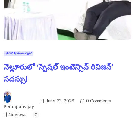
- శ్రీ పొట్టి శ్రీరాములు నెల్లూరు
నెల్లూరులో ‘స్పెషల్ ఇంటెన్సివ్ రివిజన్’
సదస్సు!
June 23, 2026
0 Comments
Pernapativijay
45 Views