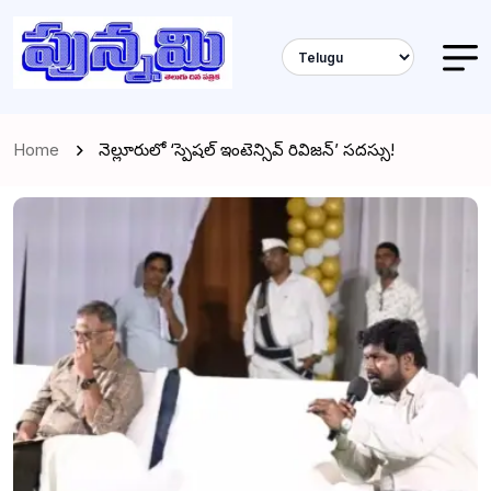
Home
నెల్లూరులో ‘స్పెషల్ ఇంటెన్సివ్ రివిజన్’ సదస్సు!