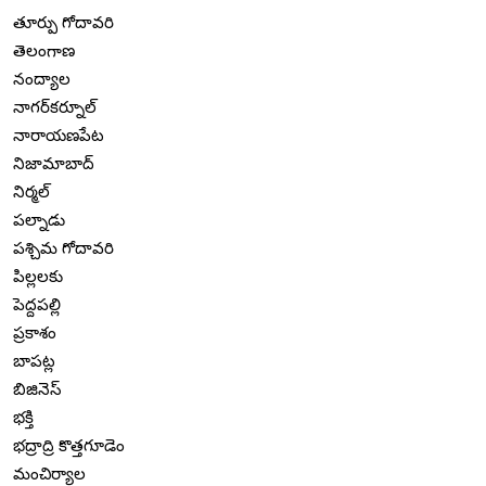
తూర్పు గోదావరి
తెలంగాణ
నంద్యాల
నాగర్‌కర్నూల్
నారాయణపేట
నిజామాబాద్
నిర్మల్
పల్నాడు
పశ్చిమ గోదావరి
పిల్లలకు
పెద్దపల్లి
ప్రకాశం
బాపట్ల
బిజినెస్
భక్తి
భద్రాద్రి కొత్తగూడెం
మంచిర్యాల