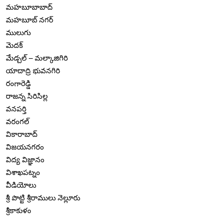
మహబూబాబాద్
మహబూబ్ నగర్
ములుగు
మెదక్
మేడ్చల్ – మల్కాజిగిరి
యాదాద్రి భువనగిరి
రంగారెడ్డి
రాజన్న సిరిసిల్ల
వనపర్తి
వరంగల్
వికారాబాద్
విజయనగరం
విద్య విజ్ఞానం
విశాఖపట్నం
వీడియోలు
శ్రీ పొట్టి శ్రీరాములు నెల్లూరు
శ్రీకాకుళం