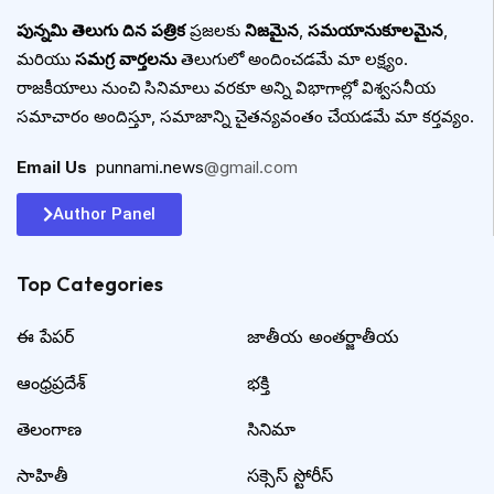
పున్నమి తెలుగు దిన పత్రిక
ప్రజలకు
నిజమైన
,
సమయానుకూలమైన
,
మరియు
సమగ్ర వార్తలను
తెలుగులో అందించడమే మా లక్ష్యం.
రాజకీయాలు నుంచి సినిమాలు వరకూ అన్ని విభాగాల్లో విశ్వసనీయ
సమాచారం అందిస్తూ, సమాజాన్ని చైతన్యవంతం చేయడమే మా కర్తవ్యం.
Email Us
:
punnami.news
@gmail.com
Author Panel
Top Categories​
ఈ పేపర్
జాతీయ అంతర్జాతీయ
ఆంధ్రప్రదేశ్
భక్తి
తెలంగాణ
సినిమా
సాహితీ
సక్సెస్ స్టోరీస్