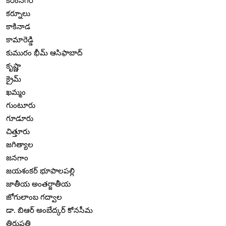
కరీంనగర్
కర్నూలు
కాకినాడ
కామారెడ్డి
కుమురం భీమ్ ఆసిఫాబాద్
కృష్ణా
క్రైమ్
ఖమ్మం
గుంటూరు
గూడూరు
చిత్తూరు
జగిత్యాల
జనగాం
జయశంకర్ భూపాలపల్లి
జాతీయ అంతర్జాతీయ
జోగులాంబ గద్వాల
డా. బిఆర్ అంబేద్కర్ కోనసీమ
తిరుపతి