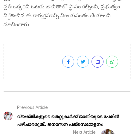
ప్రతి ఒక్కరిని ఓటరు జాబితాలో స్థానం కల్పించి, ప్రభుత్వం
నిర్దేశించిన ఈ కార్యక్రమాన్ని విజయవంతం చేయాలని
సూచించారు.
Previous Article
വ്യക്തികളുടെ തെറ്റുകൾക്ക് ജാതിയുടെ പേരിൽ
പഴിചാരരുത്.. ജനസേന പത്രസമ്മേളനം!
Next Article