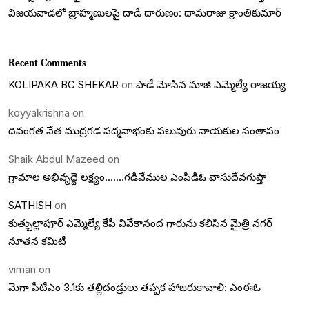
విజయవాడలో బ్రాహ్మణులపై దాడి దారుణం: దామరాజు క్రాంతికుమార్
Recent Comments
KOLIPAKA BC SHEKAR
on
పాడే మోసిన మాజీ ఎమ్మెల్యే రాజయ్య
koyyakrishna
on
దివంగత నేత ముద్రగడ పద్మనాభంకు పలువురు నాయకుల సంతాపం
Shaik Abdul Mazeed
on
గ్రామాల అభివృద్దె లక్ష్యం…….గడివేముల ఎంపీడీఓ వాసుదేవగుప్తా
SATHISH
on
కుత్బుల్లాపూర్ ఎమ్మెల్యే కేపీ వివేకానంద గారును కలిసిన మైత్రి నగర్
నూతన కమిటీ
viman
on
మెగా పీటీఎం 3.1కు తల్లిదండ్రులు తప్పక హాజరుకావాలి: ఎంఈఓ