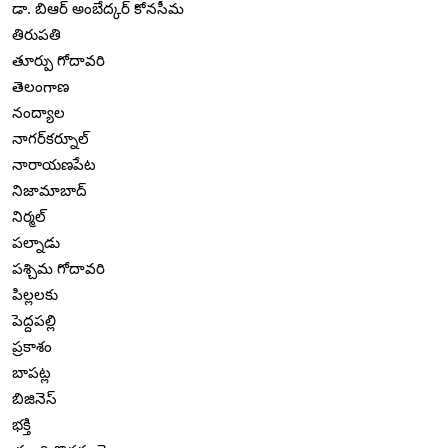
డా. బిఆర్ అంబేద్కర్ కోనసీమ
తిరుపతి
తూర్పు గోదావరి
తెలంగాణ
నంద్యాల
నాగర్‌కర్నూల్
నారాయణపేట
నిజామాబాద్
నిర్మల్
పల్నాడు
పశ్చిమ గోదావరి
పిల్లలకు
పెద్దపల్లి
ప్రకాశం
బాపట్ల
బిజినెస్
భక్తి