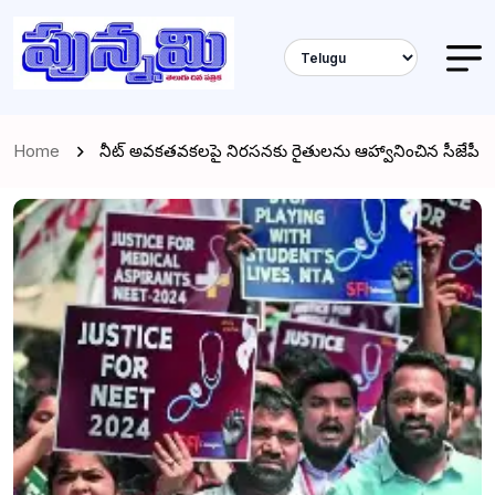
Home
నీట్ అవకతవకలపై నిరసనకు రైతులను ఆహ్వానించిన సీజేపీ