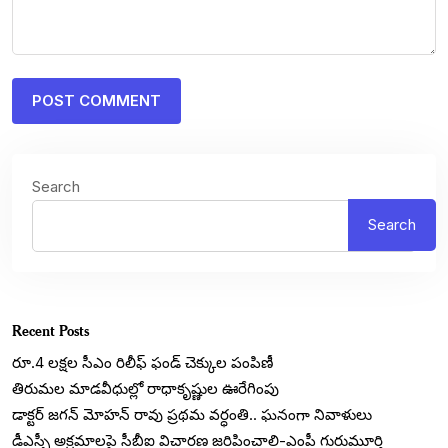
Search
Search
Recent Posts
రూ.4 లక్షల సీఎం రిలీఫ్ ఫండ్ చెక్కుల పంపిణీ
తిరుమల మాడవీధుల్లో రాధాకృష్ణుల ఊరేగింపు
డాక్టర్ జగన్ మోహన్ రావు ప్రథమ వర్ధంతి.. ఘనంగా నివాళులు
డీఎస్సీ అక్రమాలపై సీబీఐ విచారణ జరిపించాలి-ఎంపీ గురుమూర్తి