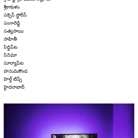
శ్రీకాకుళం
సక్సెస్ స్టోరీస్
సంగారెడ్డి
సత్యసాయి
సాహితీ
సిద్ధిపేట
సినిమా
సూర్యాపేట
హనుమకొండ
హెల్త్ టిప్స్
హైదరాబాద్