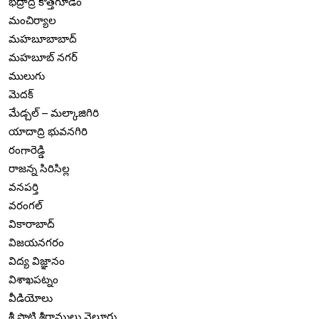
భద్రాద్రి కొత్తగూడెం
మంచిర్యాల
మహబూబాబాద్
మహబూబ్ నగర్
ములుగు
మెదక్
మేడ్చల్ – మల్కాజిగిరి
యాదాద్రి భువనగిరి
రంగారెడ్డి
రాజన్న సిరిసిల్ల
వనపర్తి
వరంగల్
వికారాబాద్
విజయనగరం
విద్య విజ్ఞానం
విశాఖపట్నం
వీడియోలు
శ్రీ పొట్టి శ్రీరాములు నెల్లూరు