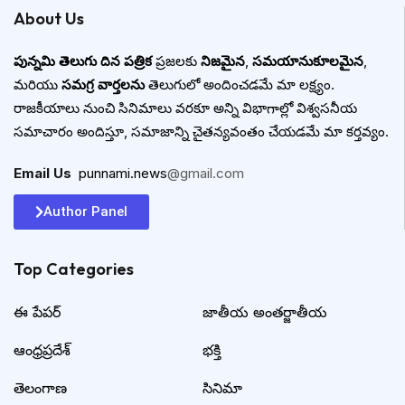
About Us
పున్నమి తెలుగు దిన పత్రిక
ప్రజలకు
నిజమైన
,
సమయానుకూలమైన
,
మరియు
సమగ్ర వార్తలను
తెలుగులో అందించడమే మా లక్ష్యం.
రాజకీయాలు నుంచి సినిమాలు వరకూ అన్ని విభాగాల్లో విశ్వసనీయ
సమాచారం అందిస్తూ, సమాజాన్ని చైతన్యవంతం చేయడమే మా కర్తవ్యం.
Email Us
:
punnami.news
@gmail.com
Author Panel
Top Categories​
ఈ పేపర్
జాతీయ అంతర్జాతీయ
ఆంధ్రప్రదేశ్
భక్తి
తెలంగాణ
సినిమా