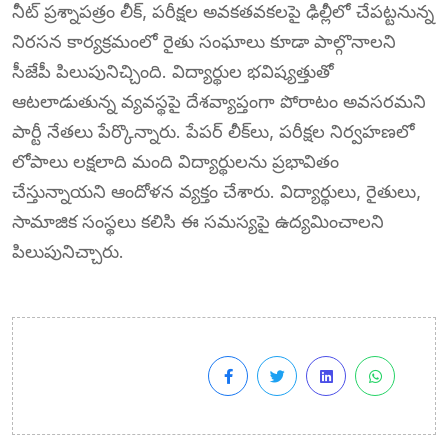
నీట్ ప్రశ్నాపత్రం లీక్, పరీక్షల అవకతవకలపై ఢిల్లీలో చేపట్టనున్న
నిరసన కార్యక్రమంలో రైతు సంఘాలు కూడా పాల్గొనాలని
సీజేపీ పిలుపునిచ్చింది. విద్యార్థుల భవిష్యత్తుతో
ఆటలాడుతున్న వ్యవస్థపై దేశవ్యాప్తంగా పోరాటం అవసరమని
పార్టీ నేతలు పేర్కొన్నారు. పేపర్ లీక్‌లు, పరీక్షల నిర్వహణలో
లోపాలు లక్షలాది మంది విద్యార్థులను ప్రభావితం
చేస్తున్నాయని ఆందోళన వ్యక్తం చేశారు. విద్యార్థులు, రైతులు,
సామాజిక సంస్థలు కలిసి ఈ సమస్యపై ఉద్యమించాలని
పిలుపునిచ్చారు.