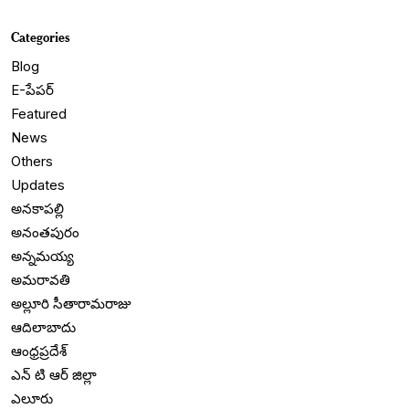
Categories
Blog
E-పేపర్
Featured
News
Others
Updates
అనకాపల్లి
అనంతపురం
అన్నమయ్య
అమరావతి
అల్లూరి సీతారామరాజు
ఆదిలాబాదు
ఆంధ్రప్రదేశ్
ఎన్ టి ఆర్ జిల్లా
ఎలూరు