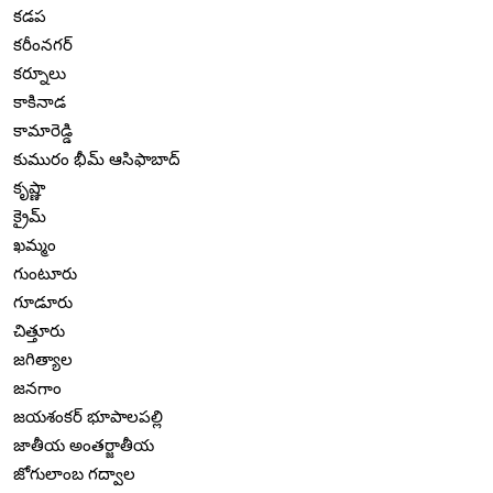
కడప
కరీంనగర్
కర్నూలు
కాకినాడ
కామారెడ్డి
కుమురం భీమ్ ఆసిఫాబాద్
కృష్ణా
క్రైమ్
ఖమ్మం
గుంటూరు
గూడూరు
చిత్తూరు
జగిత్యాల
జనగాం
జయశంకర్ భూపాలపల్లి
జాతీయ అంతర్జాతీయ
జోగులాంబ గద్వాల