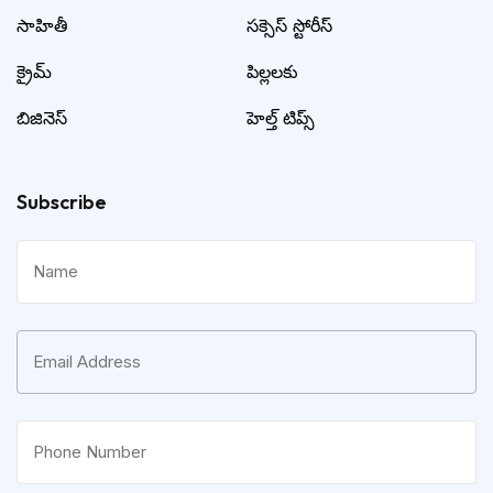
సాహితీ
సక్సెస్ స్టోరీస్
క్రైమ్
పిల్లలకు
బిజినెస్
హెల్త్ టిప్స్
Subscribe