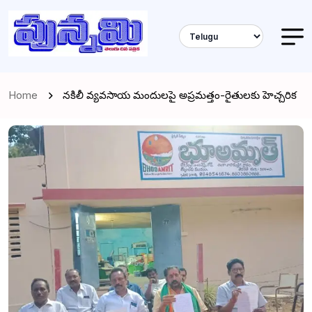
Home
నకిలీ వ్యవసాయ మందులపై అప్రమత్తం-రైతులకు హెచ్చరిక