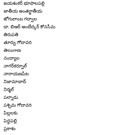
జయశంకర్ భూపాలపల్లి
జాతీయ అంతర్జాతీయ
జోగులాంబ గద్వాల
డా. బిఆర్ అంబేద్కర్ కోనసీమ
తిరుపతి
తూర్పు గోదావరి
తెలంగాణ
నంద్యాల
నాగర్‌కర్నూల్
నారాయణపేట
నిజామాబాద్
నిర్మల్
పల్నాడు
పశ్చిమ గోదావరి
పిల్లలకు
పెద్దపల్లి
ప్రకాశం