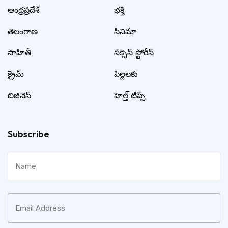
ఆంధ్రప్రదేశ్
భక్తి
తెలంగాణ
సినిమా
సాహితీ
సక్సెస్ స్టోరీస్
క్రైమ్
పిల్లలకు
బిజినెస్
హెల్త్ టిప్స్
Subscribe