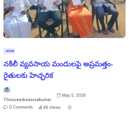
- తిరుపతి
నకిలీ వ్యవసాయ మందులపై అప్రమత్తం-
రైతులకు హెచ్చరిక
May 5, 2026
Thiruveedulasivakumar
0 Comments
48 Views