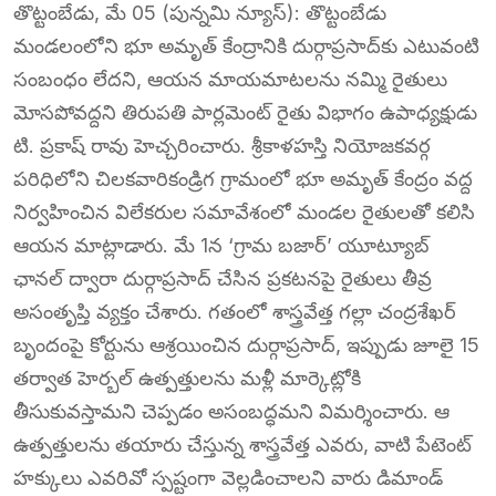
తొట్టంబేడు, మే 05 (పున్నమి న్యూస్): తొట్టంబేడు
మండలంలోని భూ అమృత్ కేంద్రానికి దుర్గాప్రసాద్‌కు ఎటువంటి
సంబంధం లేదని, ఆయన మాయమాటలను నమ్మి రైతులు
మోసపోవద్దని తిరుపతి పార్లమెంట్ రైతు విభాగం ఉపాధ్యక్షుడు
టి. ప్రకాష్ రావు హెచ్చరించారు. శ్రీకాళహస్తి నియోజకవర్గ
పరిధిలోని చిలకవారికండ్రిగ గ్రామంలో భూ అమృత్ కేంద్రం వద్ద
నిర్వహించిన విలేకరుల సమావేశంలో మండల రైతులతో కలిసి
ఆయన మాట్లాడారు. మే 1న ‘గ్రామ బజార్’ యూట్యూబ్
ఛానల్ ద్వారా దుర్గాప్రసాద్ చేసిన ప్రకటనపై రైతులు తీవ్ర
అసంతృప్తి వ్యక్తం చేశారు. గతంలో శాస్త్రవేత్త గల్లా చంద్రశేఖర్
బృందంపై కోర్టును ఆశ్రయించిన దుర్గాప్రసాద్, ఇప్పుడు జూలై 15
తర్వాత హెర్బల్ ఉత్పత్తులను మళ్లీ మార్కెట్లోకి
తీసుకువస్తామని చెప్పడం అసంబద్ధమని విమర్శించారు. ఆ
ఉత్పత్తులను తయారు చేస్తున్న శాస్త్రవేత్త ఎవరు, వాటి పేటెంట్
హక్కులు ఎవరివో స్పష్టంగా వెల్లడించాలని వారు డిమాండ్