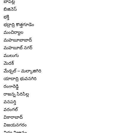
బాపట్ల
బిజినెస్
భక్తి
భద్రాద్రి కొత్తగూడెం
మంచిర్యాల
మహబూబాబాద్
మహబూబ్ నగర్
ములుగు
మెదక్
మేడ్చల్ – మల్కాజిగిరి
యాదాద్రి భువనగిరి
రంగారెడ్డి
రాజన్న సిరిసిల్ల
వనపర్తి
వరంగల్
వికారాబాద్
విజయనగరం
విద్య విజ్ఞానం