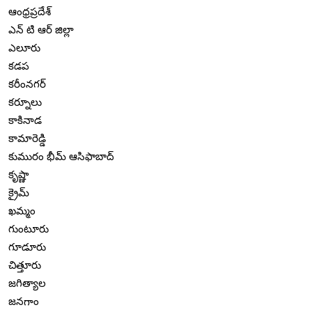
ఆంధ్రప్రదేశ్
ఎన్ టి ఆర్ జిల్లా
ఎలూరు
కడప
కరీంనగర్
కర్నూలు
కాకినాడ
కామారెడ్డి
కుమురం భీమ్ ఆసిఫాబాద్
కృష్ణా
క్రైమ్
ఖమ్మం
గుంటూరు
గూడూరు
చిత్తూరు
జగిత్యాల
జనగాం