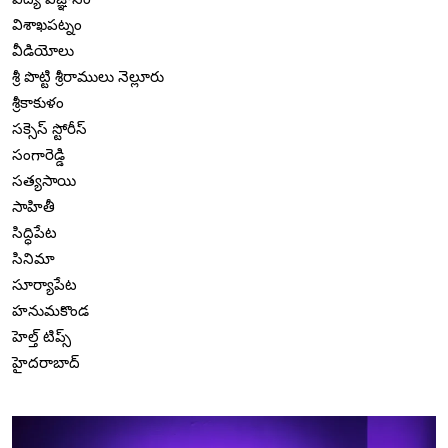
విశాఖపట్నం
వీడియోలు
శ్రీ పొట్టి శ్రీరాములు నెల్లూరు
శ్రీకాకుళం
సక్సెస్ స్టోరీస్
సంగారెడ్డి
సత్యసాయి
సాహితీ
సిద్ధిపేట
సినిమా
సూర్యాపేట
హనుమకొండ
హెల్త్ టిప్స్
హైదరాబాద్