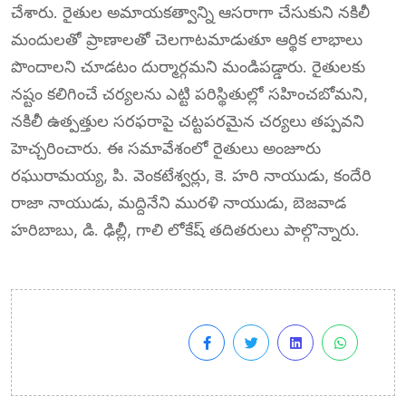
చేశారు. రైతుల అమాయకత్వాన్ని ఆసరాగా చేసుకుని నకిలీ
మందులతో ప్రాణాలతో చెలగాటమాడుతూ ఆర్థిక లాభాలు
పొందాలని చూడటం దుర్మార్గమని మండిపడ్డారు. రైతులకు
నష్టం కలిగించే చర్యలను ఎట్టి పరిస్థితుల్లో సహించబోమని,
నకిలీ ఉత్పత్తుల సరఫరాపై చట్టపరమైన చర్యలు తప్పవని
హెచ్చరించారు. ఈ సమావేశంలో రైతులు అంజూరు
రఘురామయ్య, పి. వెంకటేశ్వర్లు, కె. హరి నాయుడు, కందేరి
రాజా నాయుడు, మద్దినేని మురళి నాయుడు, బెజవాడ
హరిబాబు, డి. ఢిల్లీ, గాలి లోకేష్ తదితరులు పాల్గొన్నారు.