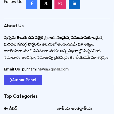
Follow Us
About Us
పున్నమి తెలుగు దిన పత్రిక
ప్రజలకు
నిజమైన
,
సమయానుకూలమైన
,
మరియు
సమగ్ర వార్తలను
తెలుగులో అందించడమే మా లక్ష్యం.
రాజకీయాలు నుంచి సినిమాలు వరకూ అన్ని విభాగాల్లో విశ్వసనీయ
సమాచారం అందిస్తూ, సమాజాన్ని చైతన్యవంతం చేయడమే మా కర్తవ్యం.
Email Us
:
punnami.news
@gmail.com
Author Panel
Top Categories​
ఈ పేపర్
జాతీయ అంతర్జాతీయ