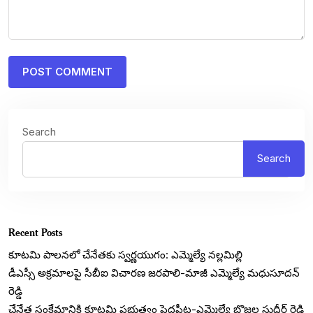
Search
Search
Recent Posts
కూటమి పాలనలో చేనేతకు స్వర్ణయుగం: ఎమ్మెల్యే నల్లమిల్లి
డీఎస్సీ అక్రమాలపై సీబీఐ విచారణ జరపాలి-మాజీ ఎమ్మెల్యే మధుసూదన్
రెడ్డి
చేనేత సంక్షేమానికి కూటమి ప్రభుత్వం పెద్దపీట-ఎమ్మెల్యే బొజ్జల సుధీర్ రెడ్డి