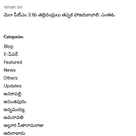
viman
on
మెగా పీటీఎం 3.1కు తల్లిదండ్రులు తప్పక హాజరుకావాలి: ఎంఈఓ
Categories
Blog
E-పేపర్
Featured
News
Others
Updates
అనకాపల్లి
అనంతపురం
అన్నమయ్య
అమరావతి
అల్లూరి సీతారామరాజు
ఆదిలాబాదు