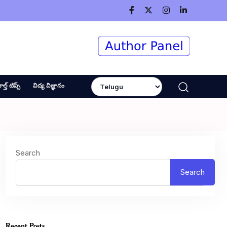
ెల్త్ టిప్స్
విద్య విజ్ఞానం
Search
Search
Recent Posts