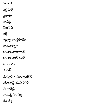
పిల్లలకు
పెద్దపల్లి
ప్రకాశం
బాపట్ల
బిజినెస్
భక్తి
భద్రాద్రి కొత్తగూడెం
మంచిర్యాల
మహబూబాబాద్
మహబూబ్ నగర్
ములుగు
మెదక్
మేడ్చల్ – మల్కాజిగిరి
యాదాద్రి భువనగిరి
రంగారెడ్డి
రాజన్న సిరిసిల్ల
వనపర్తి