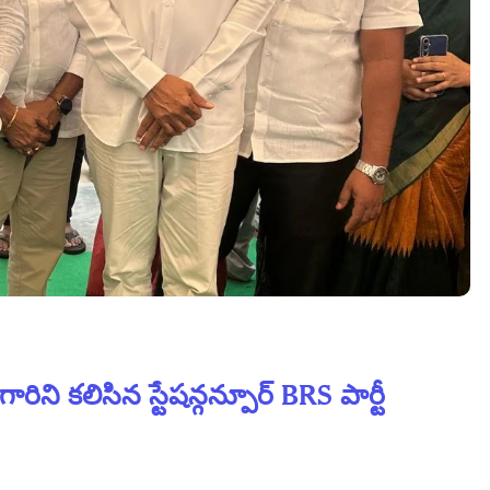
ిని కలిసిన స్టేషన్గన్పూర్ BRS పార్టీ