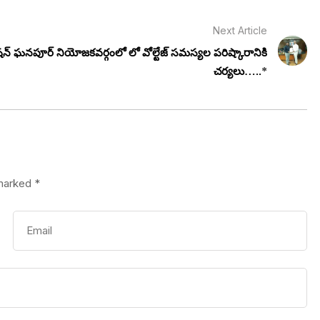
Next Article
టేషన్ ఘనపూర్ నియోజకవర్గంలో లో వోల్టేజ్ సమస్యల పరిష్కారానికి
చర్యలు…..*
 marked
*