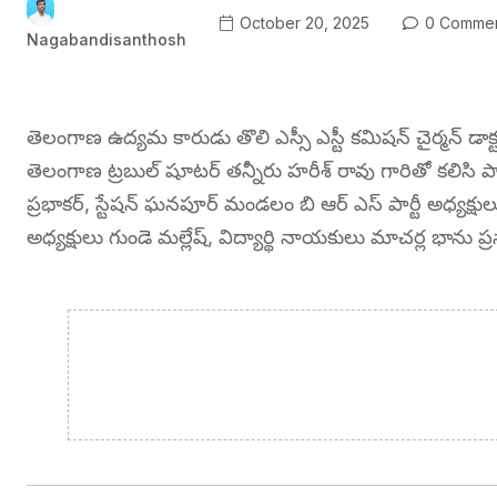
October 20, 2025
0 Commen
Nagabandisanthosh
తెలంగాణ ఉద్యమ కారుడు తొలి ఎస్సీ ఎస్టీ కమిషన్ చైర్మన్ డాక్టర్ ఎర
తెలంగాణ ట్రబుల్ షూటర్ తన్నీరు హరీశ్ రావు గారితో కలిసి
ప్రభాకర్, స్టేషన్ ఘనపూర్ మండలం బి ఆర్ ఎస్ పార్టీ అధ్యక్ష
అధ్యక్షులు గుండె మల్లేష్, విద్యార్థి నాయకులు మాచర్ల భాను ప్