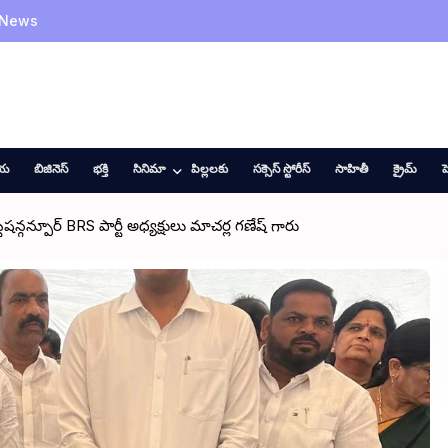
 News
ీయ
బిజినెస్
భక్తి
సినిమా
పిల్లలకు
సక్సెస్ స్టోరీస్
సాహితీ
క్రైమ్
హ
షన్గన్పూర్ BRS పార్టీ అధ్యక్షులు మాచర్ల గణేష్ గారు