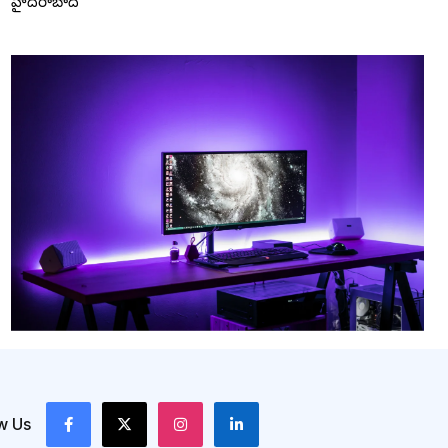
హైదరాబాద్
w Us