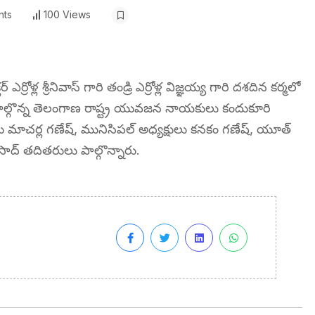
ts
100 Views
్రోళ్ల శ్రీనివాస్ గారి తండ్రి ఎర్రోళ్ల విజ్ఞయ్య గారి దశదిన కర్మలో
 పాల్గొన్న తెలంగాణ రాష్ట్ర యువజన నాయకులు కందుకూరి
ులు మాచర్ల గణేష్, మునిసిపల్ అధ్యక్షులు కనకం గణేష్, యూత్
రసాద్ తదితరులు పాల్గొన్నారు.