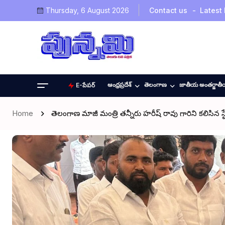
Thursday, 6 August 2026
Contact us
Latest
ఆంధ్రప్రదేశ్
తెలంగాణ
జాతీయ అంతర్జాత
E-పేపర్
Home
తెలంగాణ మాజీ మంత్రి తన్నీరు హరీష్ రావు గారిని కలిసిన స్టే