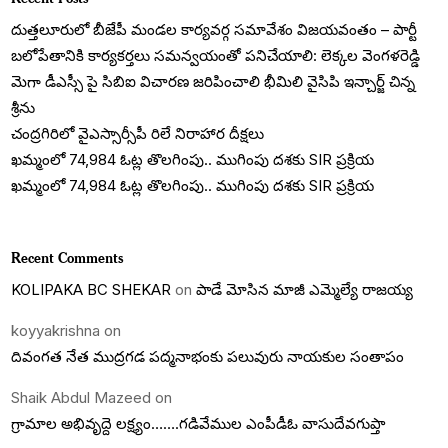
దుత్తలూరులో బీజేపీ మండల కార్యవర్గ సమావేశం విజయవంతం – పార్టీ
బలోపేతానికి కార్యకర్తలు సమన్వయంతో పనిచేయాలి: లెక్కల వెంగళరెడ్డి
మెగా డీఎస్సీ పై సిబిఐ విచారణ జరిపించాలి భీమిలి వైసిపి ఇన్చార్జ్ చిన్న
శ్రీను
చంద్రగిరిలో వైఎస్సార్సీపీ రిలే నిరాహార దీక్షలు
ఖమ్మంలో 74,984 ఓట్ల తొలగింపు.. ముగింపు దశకు SIR ప్రక్రియ
ఖమ్మంలో 74,984 ఓట్ల తొలగింపు.. ముగింపు దశకు SIR ప్రక్రియ
Recent Comments
KOLIPAKA BC SHEKAR
on
పాడే మోసిన మాజీ ఎమ్మెల్యే రాజయ్య
koyyakrishna
on
దివంగత నేత ముద్రగడ పద్మనాభంకు పలువురు నాయకుల సంతాపం
Shaik Abdul Mazeed
on
గ్రామాల అభివృద్దె లక్ష్యం…….గడివేముల ఎంపీడీఓ వాసుదేవగుప్తా