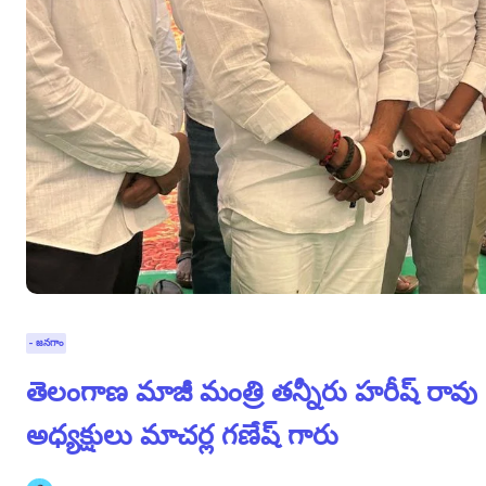
- జనగాం
తెలంగాణ మాజీ మంత్రి తన్నీరు హరీష్ రావు గార
అధ్యక్షులు మాచర్ల గణేష్ గారు