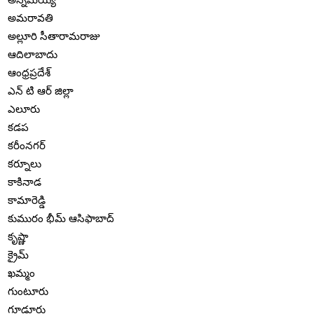
అమరావతి
అల్లూరి సీతారామరాజు
ఆదిలాబాదు
ఆంధ్రప్రదేశ్
ఎన్ టి ఆర్ జిల్లా
ఎలూరు
కడప
కరీంనగర్
కర్నూలు
కాకినాడ
కామారెడ్డి
కుమురం భీమ్ ఆసిఫాబాద్
కృష్ణా
క్రైమ్
ఖమ్మం
గుంటూరు
గూడూరు