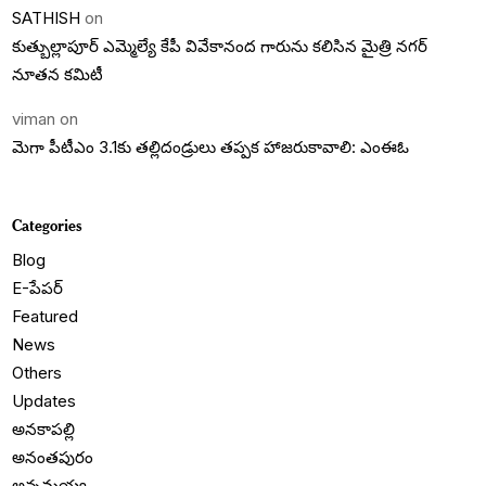
SATHISH
on
కుత్బుల్లాపూర్ ఎమ్మెల్యే కేపీ వివేకానంద గారును కలిసిన మైత్రి నగర్
నూతన కమిటీ
viman
on
మెగా పీటీఎం 3.1కు తల్లిదండ్రులు తప్పక హాజరుకావాలి: ఎంఈఓ
Categories
Blog
E-పేపర్
Featured
News
Others
Updates
అనకాపల్లి
అనంతపురం
అన్నమయ్య