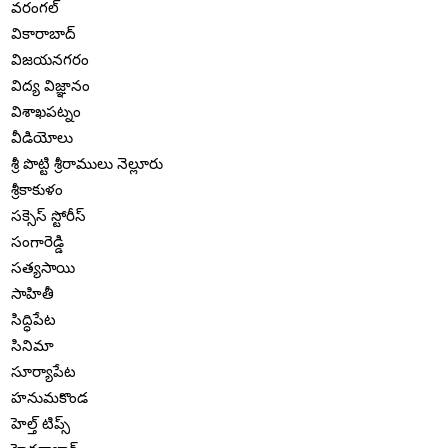
వరంగల్
వికారాబాద్
విజయనగరం
విద్య విజ్ఞానం
విశాఖపట్నం
వీడియోలు
శ్రీ పొట్టి శ్రీరాములు నెల్లూరు
శ్రీకాకుళం
సక్సెస్ స్టోరీస్
సంగారెడ్డి
సత్యసాయి
సాహితీ
సిద్ధిపేట
సినిమా
సూర్యాపేట
హనుమకొండ
హెల్త్ టిప్స్