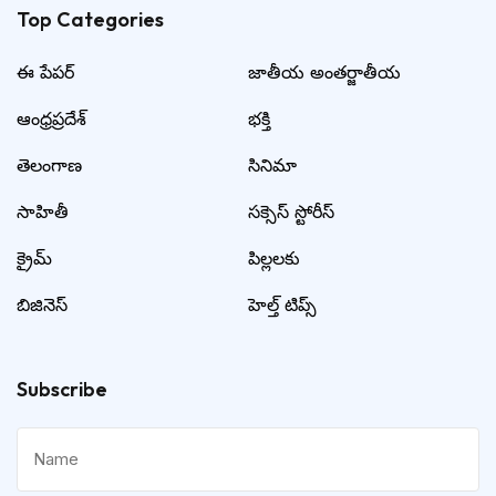
Top Categories​
ఈ పేపర్
జాతీయ అంతర్జాతీయ
ఆంధ్రప్రదేశ్
భక్తి
తెలంగాణ
సినిమా
సాహితీ
సక్సెస్ స్టోరీస్
క్రైమ్
పిల్లలకు
బిజినెస్
హెల్త్ టిప్స్
Subscribe