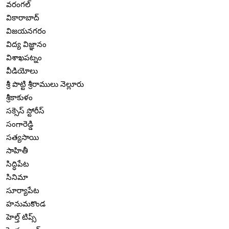
వరంగల్
వికారాబాద్
విజయనగరం
విద్య విజ్ఞానం
విశాఖపట్నం
వీడియోలు
శ్రీ పొట్టి శ్రీరాములు నెల్లూరు
శ్రీకాకుళం
సక్సెస్ స్టోరీస్
సంగారెడ్డి
సత్యసాయి
సాహితీ
సిద్ధిపేట
సినిమా
సూర్యాపేట
హనుమకొండ
హెల్త్ టిప్స్