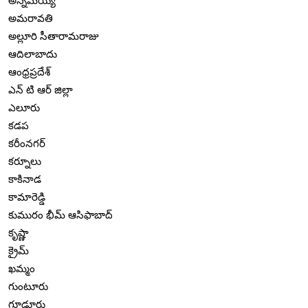
అన్నమయ్య
అమరావతి
అల్లూరి సీతారామరాజు
ఆదిలాబాదు
ఆంధ్రప్రదేశ్
ఎన్ టి ఆర్ జిల్లా
ఎలూరు
కడప
కరీంనగర్
కర్నూలు
కాకినాడ
కామారెడ్డి
కుమురం భీమ్ ఆసిఫాబాద్
కృష్ణా
క్రైమ్
ఖమ్మం
గుంటూరు
గూడూరు