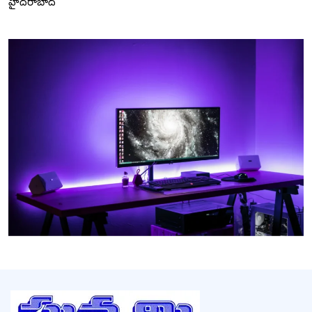
హైదరాబాద్