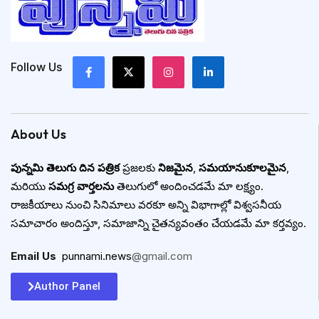
Follow Us
About Us
పున్నమి తెలుగు దిన పత్రిక
ప్రజలకు
నిజమైన
,
సమయానుకూలమైన
,
మరియు
సమగ్ర వార్తలను
తెలుగులో అందించడమే మా లక్ష్యం.
రాజకీయాలు నుంచి సినిమాలు వరకూ అన్ని విభాగాల్లో విశ్వసనీయ
సమాచారం అందిస్తూ, సమాజాన్ని చైతన్యవంతం చేయడమే మా కర్తవ్యం.
Email Us
:
punnami.news
@gmail.com
Author Panel