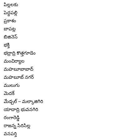
పిల్లలకు
పెద్దపల్లి
ప్రకాశం
బాపట్ల
బిజినెస్
భక్తి
భద్రాద్రి కొత్తగూడెం
మంచిర్యాల
మహబూబాబాద్
మహబూబ్ నగర్
ములుగు
మెదక్
మేడ్చల్ – మల్కాజిగిరి
యాదాద్రి భువనగిరి
రంగారెడ్డి
రాజన్న సిరిసిల్ల
వనపర్తి