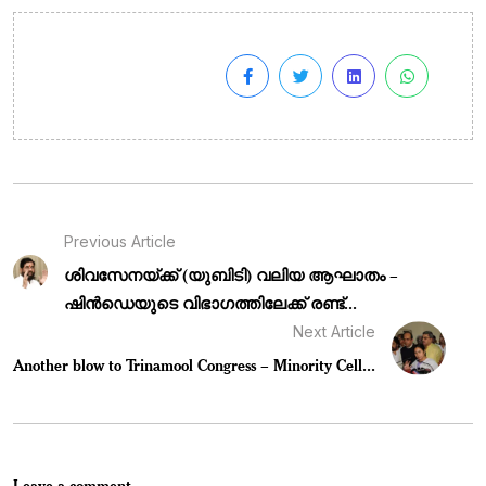
Previous Article
ശിവസേനയ്ക്ക് (യുബിടി) വലിയ ആഘാതം –
ഷിൻഡെയുടെ വിഭാഗത്തിലേക്ക് രണ്ട്...
Next Article
Another blow to Trinamool Congress – Minority Cell...
Leave a comment