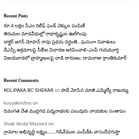
Recent Posts
రూ.4 లక్షల సీఎం రిలీఫ్ ఫండ్ చెక్కుల పంపిణీ
తిరుమల మాడవీధుల్లో రాధాకృష్ణుల ఊరేగింపు
డాక్టర్ జగన్ మోహన్ రావు ప్రథమ వర్ధంతి.. ఘనంగా నివాళులు
డీఎస్సీ అక్రమాలపై సీబీఐ విచారణ జరిపించాలి-ఎంపీ గురుమూర్తి
విజయవాడలో బ్రాహ్మణులపై దాడి దారుణం: దామరాజు క్రాంతికుమార్
Recent Comments
KOLIPAKA BC SHEKAR
on
పాడే మోసిన మాజీ ఎమ్మెల్యే రాజయ్య
koyyakrishna
on
దివంగత నేత ముద్రగడ పద్మనాభంకు పలువురు నాయకుల సంతాపం
Shaik Abdul Mazeed
on
గ్రామాల అభివృద్దె లక్ష్యం…….గడివేముల ఎంపీడీఓ వాసుదేవగుప్తా