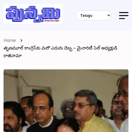
Home
తృణమూల్ కాంగ్రెస్‌కు మరో ఎదురు దెబ్బ – మైనారిటీ సెల్ అధ్యక్షుడి
రాజీనామా