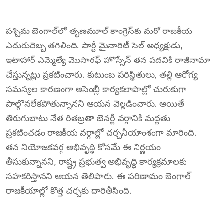
పశ్చిమ బెంగాల్‌లో తృణమూల్ కాంగ్రెస్‌కు మరో రాజకీయ
ఎదురుదెబ్బ తగిలింది. పార్టీ మైనారిటీ సెల్ అధ్యక్షుడు,
ఇటాహార్ ఎమ్మెల్యే మొసారఫ్ హొస్సేన్ తన పదవికి రాజీనామా
చేస్తున్నట్లు ప్రకటించారు. కుటుంబ పరిస్థితులు, తల్లి ఆరోగ్య
సమస్యల కారణంగా అసెంబ్లీ కార్యకలాపాల్లో చురుకుగా
పాల్గొనలేకపోతున్నానని ఆయన వెల్లడించారు. అయితే
తిరుగుబాటు నేత రితబ్రతా బెనర్జీ వర్గానికి మద్దతు
ప్రకటించడం రాజకీయ వర్గాల్లో చర్చనీయాంశంగా మారింది.
తన నియోజకవర్గ అభివృద్ధి కోసమే ఈ నిర్ణయం
తీసుకున్నానని, రాష్ట్ర ప్రభుత్వ అభివృద్ధి కార్యక్రమాలకు
సహకరిస్తానని ఆయన తెలిపారు. ఈ పరిణామం బెంగాల్
రాజకీయాల్లో కొత్త చర్చకు దారితీసింది.