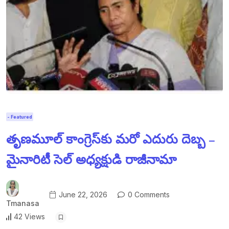
- Featured
తృణమూల్ కాంగ్రెస్‌కు మరో ఎదురు దెబ్బ –
మైనారిటీ సెల్ అధ్యక్షుడి రాజీనామా
June 22, 2026
0 Comments
Tmanasa
42 Views