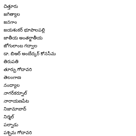
చిత్తూరు
జగిత్యాల
జనగాం
జయశంకర్ భూపాలపల్లి
జాతీయ అంతర్జాతీయ
జోగులాంబ గద్వాల
డా. బిఆర్ అంబేద్కర్ కోనసీమ
తిరుపతి
తూర్పు గోదావరి
తెలంగాణ
నంద్యాల
నాగర్‌కర్నూల్
నారాయణపేట
నిజామాబాద్
నిర్మల్
పల్నాడు
పశ్చిమ గోదావరి