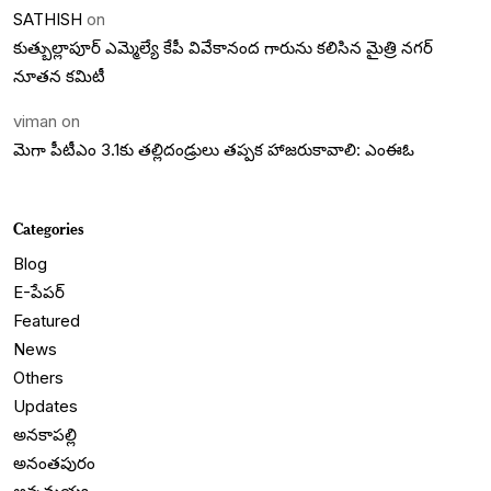
SATHISH
on
కుత్బుల్లాపూర్ ఎమ్మెల్యే కేపీ వివేకానంద గారును కలిసిన మైత్రి నగర్
నూతన కమిటీ
viman
on
మెగా పీటీఎం 3.1కు తల్లిదండ్రులు తప్పక హాజరుకావాలి: ఎంఈఓ
Categories
Blog
E-పేపర్
Featured
News
Others
Updates
అనకాపల్లి
అనంతపురం