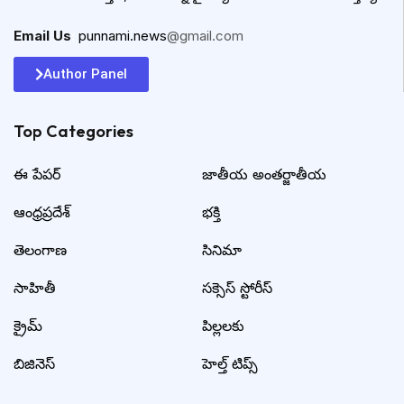
Email Us
:
punnami.news
@gmail.com
Author Panel
Top Categories​
ఈ పేపర్
జాతీయ అంతర్జాతీయ
ఆంధ్రప్రదేశ్
భక్తి
తెలంగాణ
సినిమా
సాహితీ
సక్సెస్ స్టోరీస్
క్రైమ్
పిల్లలకు
బిజినెస్
హెల్త్ టిప్స్