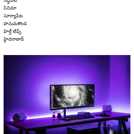
సిద్ధిపేట
సినిమా
సూర్యాపేట
హనుమకొండ
హెల్త్ టిప్స్
హైదరాబాద్