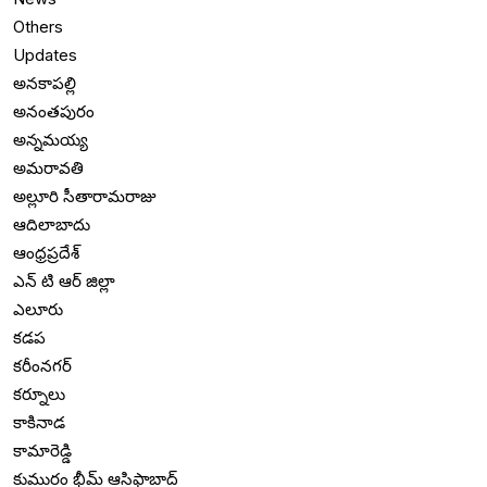
Others
Updates
అనకాపల్లి
అనంతపురం
అన్నమయ్య
అమరావతి
అల్లూరి సీతారామరాజు
ఆదిలాబాదు
ఆంధ్రప్రదేశ్
ఎన్ టి ఆర్ జిల్లా
ఎలూరు
కడప
కరీంనగర్
కర్నూలు
కాకినాడ
కామారెడ్డి
కుమురం భీమ్ ఆసిఫాబాద్