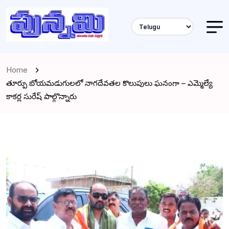
Home
తూర్పు బోయమడుగులలో నాగదేవతల కొలుపులు ఘనంగా – ఎమ్మెల్యే
కాకర్ల సురేష్ పాల్గొన్నారు