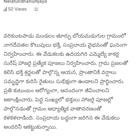
Nelaturidhanumjaya
50 Views
వరికుంటపాడు మండలం తూర్పు బోయమడుగుల గ్రామంలో
నాగదేవతల కొలుపులు భక్తి, సంప్రదాయ వైభవంతో ఘనంగా
నిర్వహించారు. ఈ వేడుకలకు ఉదయగిరి ఎమ్మెల్యే కాకర్ల
సురేష్ హాజరై ప్రత్యేక పూజలు నిర్వహించారు. గ్రామ ప్రజలతో
కలిసి భక్తి శ్రద్ధలతో పాల్గొన్న ఆయన, ప్రాంతానికి వర్షాలు
సమృద్ధిగా కురిసి రైతులు సుభిక్షంగా ఉండాలని ప్రార్థించారు.
ప్రతి కుటుంబం ఆరోగ్యంగా, ఆనందంగా జీవించాలని
ఆకాంక్షించారు. పెద్ద సంఖ్యలో భక్తులు హాజరై పూజల్లో
పాల్గొనడంతో గ్రామం ఆధ్యాత్మిక వాతావరణంతో
కళకళలాడింది. సంప్రదాయ బద్ధంగా జరిగిన ఈ వేడుకలు
అందరినీ ఆకట్టుకున్నాయి.