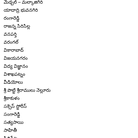
మేడ్చల్ – మల్కాజిగిరి
యాదాద్రి భువనగిరి
రంగారెడ్డి
రాజన్న సిరిసిల్ల
వనపర్తి
వరంగల్
వికారాబాద్
విజయనగరం
విద్య విజ్ఞానం
విశాఖపట్నం
వీడియోలు
శ్రీ పొట్టి శ్రీరాములు నెల్లూరు
శ్రీకాకుళం
సక్సెస్ స్టోరీస్
సంగారెడ్డి
సత్యసాయి
సాహితీ