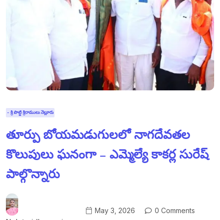
- శ్రీ పొట్టి శ్రీరాములు నెల్లూరు
తూర్పు బోయమడుగులలో నాగదేవతల
కొలుపులు ఘనంగా – ఎమ్మెల్యే కాకర్ల సురేష్
పాల్గొన్నారు
May 3, 2026
0 Comments