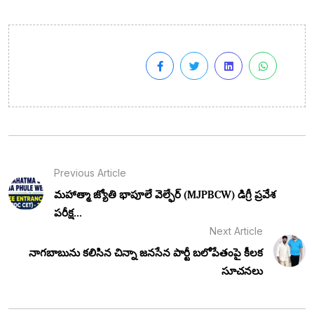
Previous Article
మహాత్మా జ్యోతి భాపూలే వెల్ఫేర్ (MJPBCW) డిగ్రీ ప్రవేశ
పరీక్ష...
Next Article
నాగబాబును కలిసిన చిన్నా జనసేన పార్టీ బలోపేతంపై కీలక
సూచనలు