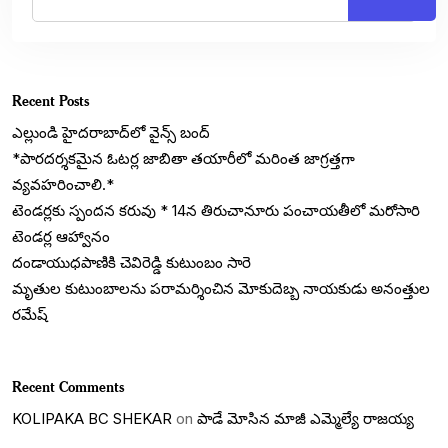
Recent Posts
ఎల్లుండి హైదరాబాద్‌లో వైన్స్ బంద్
*పారదర్శకమైన ఓటర్ల జాబితా తయారీలో మరింత జాగ్రత్తగా
వ్యవహరించాలి.*
టెండర్లకు స్పందన కరువు * 14న తిరుచానూరు పంచాయతీలో మరోసారి
టెండర్ల ఆహ్వానం
దండాయుధపాణికి చెవిరెడ్డి కుటుంబం సారె
మృతుల కుటుంబాలను పరామర్శించిన మోకుదెబ్బ నాయకుడు అనంత్తుల
రమేష్
Recent Comments
KOLIPAKA BC SHEKAR
on
పాడే మోసిన మాజీ ఎమ్మెల్యే రాజయ్య