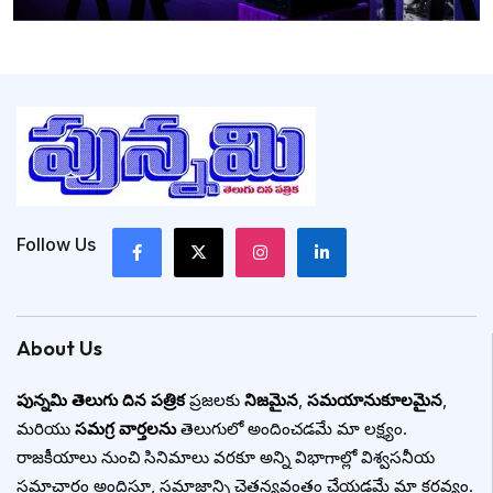
Follow Us
About Us
పున్నమి తెలుగు దిన పత్రిక
ప్రజలకు
నిజమైన
,
సమయానుకూలమైన
,
మరియు
సమగ్ర వార్తలను
తెలుగులో అందించడమే మా లక్ష్యం.
రాజకీయాలు నుంచి సినిమాలు వరకూ అన్ని విభాగాల్లో విశ్వసనీయ
సమాచారం అందిస్తూ, సమాజాన్ని చైతన్యవంతం చేయడమే మా కర్తవ్యం.