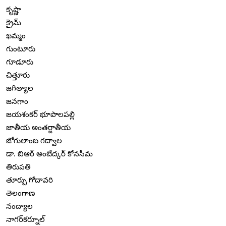
కృష్ణా
క్రైమ్
ఖమ్మం
గుంటూరు
గూడూరు
చిత్తూరు
జగిత్యాల
జనగాం
జయశంకర్ భూపాలపల్లి
జాతీయ అంతర్జాతీయ
జోగులాంబ గద్వాల
డా. బిఆర్ అంబేద్కర్ కోనసీమ
తిరుపతి
తూర్పు గోదావరి
తెలంగాణ
నంద్యాల
నాగర్‌కర్నూల్