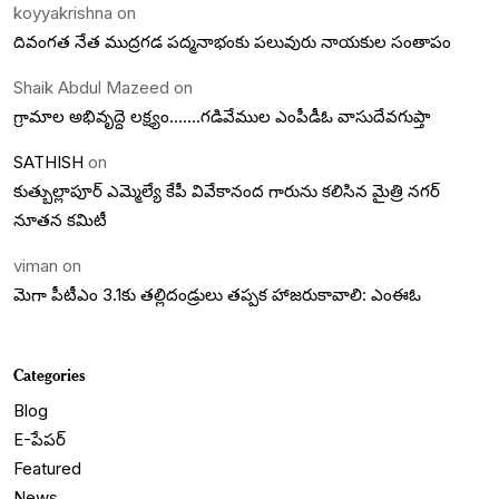
koyyakrishna
on
దివంగత నేత ముద్రగడ పద్మనాభంకు పలువురు నాయకుల సంతాపం
Shaik Abdul Mazeed
on
గ్రామాల అభివృద్దె లక్ష్యం…….గడివేముల ఎంపీడీఓ వాసుదేవగుప్తా
SATHISH
on
కుత్బుల్లాపూర్ ఎమ్మెల్యే కేపీ వివేకానంద గారును కలిసిన మైత్రి నగర్
నూతన కమిటీ
viman
on
మెగా పీటీఎం 3.1కు తల్లిదండ్రులు తప్పక హాజరుకావాలి: ఎంఈఓ
Categories
Blog
E-పేపర్
Featured
News