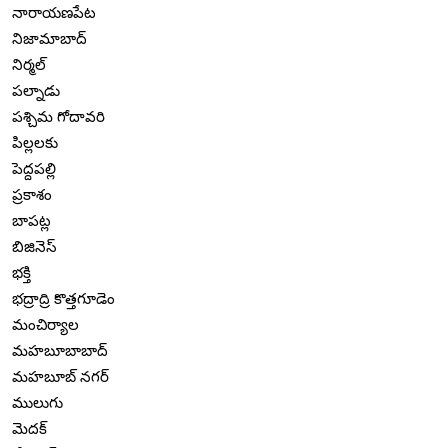
నారాయణపేట
నిజామాబాద్
నిర్మల్
పల్నాడు
పశ్చిమ గోదావరి
పిల్లలకు
పెద్దపల్లి
ప్రకాశం
బాపట్ల
బిజినెస్
భక్తి
భద్రాద్రి కొత్తగూడెం
మంచిర్యాల
మహబూబాబాద్
మహబూబ్ నగర్
ములుగు
మెదక్