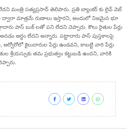
ి మంత్రి సత్యప్రసాద్ తెలిపారు. ప్రతి బ్యాంకర్ కు లైవ్ వెబ్
ని ద్వారా మాత్రమే రుణాలు ఇస్తారని, అందులో నిజమైన భూ
రు పాస్ బుక్ లతో పని లేదని చెప్పారు. కౌలు రైతుల పేర్లు
అనడం అర్దం లేదని అన్నారు. పట్టాదారు పాస్ పుస్తకాలపై
ఆర్వోరోలో కైలుదారుల పేర్లు ఉండవని, కాబట్టి వారి పేర్లు
తుల శ్రేయస్సుకు తమ ప్రభుత్వం కట్టుబడి ఉందని, వారికి
ప్పారు.