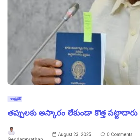
- ఆంధ్రప్రదేశ్
తప్పులకు అస్కారం లేకుండా కొత్త పట్టాదారు 
August 23, 2025
0 Comments
Geddamprathap