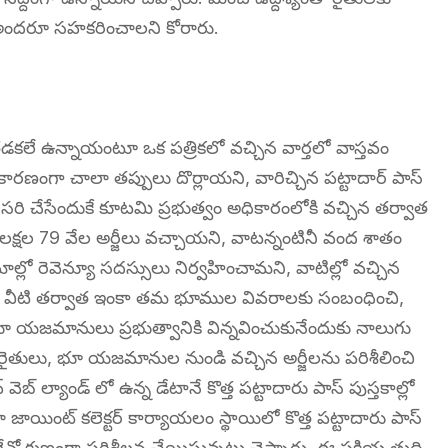
కు అందరూ సహకరించాలని కోరారు.
ుల తడకలే ఉన్నాయంటూ ఒక పత్రికలో వచ్చిన వార్తలో వాస్తవం
 కారణంగా చాలా తప్పులు దొర్లాయని, వారిచ్చిన పట్టాదార్ పాస్
 సరి చేసేందుకే కూటమి ప్రభుత్వం అధికారంలోకి వచ్చిన తర్వాత
2 లక్షల 79 వేల అర్జీలు వచ్చాయని, వాటన్నంటినీ వంద శాతం
ల్లో రెవెన్యూ సదస్సులు నిర్వహించామని, వాటిల్లో వచ్చిన
ారు. వీటి తర్వాత ఇంకా తమ భూముల వివరాలకు సంబంధించి,
 భూ యజమానులు ప్రభుత్వానికి విన్నవించుకునేందుకు నాలుగు
ైతులు, భూ యజమానుల నుండి వచ్చిన అర్జీలను పరిశీలించి
్ వెబ్ ల్యాండ్ లో ఉన్న డేటానే కొత్త పట్టాదారు పాస్ పుస్తకాల్లో
ాయింట్ కలెక్టర్ కార్యాయలం స్థాయిలో కొత్త పట్టాదారు పాస్
ో క్షుణ్ణంగా పరిశీలన చేయిస్తున్నట్లు చెప్పారు. ఈ పక్రియ తుది