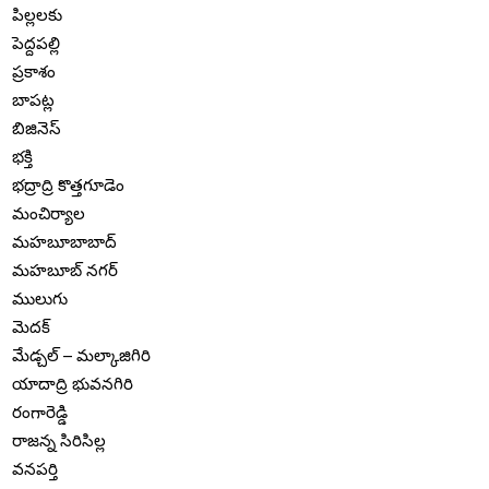
పిల్లలకు
పెద్దపల్లి
ప్రకాశం
బాపట్ల
బిజినెస్
భక్తి
భద్రాద్రి కొత్తగూడెం
మంచిర్యాల
మహబూబాబాద్
మహబూబ్ నగర్
ములుగు
మెదక్
మేడ్చల్ – మల్కాజిగిరి
యాదాద్రి భువనగిరి
రంగారెడ్డి
రాజన్న సిరిసిల్ల
వనపర్తి