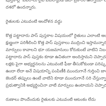
దశలో ఉందన్నారు.
రైతులకు ఎటువంటి ఆందోళన వద్దు
కొత్త పట్టాదారు పాస్ పుస్తకాల విషయంలో రైతులు ఎలాంటి ఆ
క్షుణ్ణంగా పరిశీలించి కొత్త పాస్ పుస్తకాలు ముద్రించి ఇస్తామన
మార్పులు కావాలని భూ యజమానులు కోరుకుంటే వాటిని నిబంధన
పట్టాదారు పాస్ పుస్తకం కూడా ఉచితంగా అందిస్తామని చెప్పార
లక్షకు పైగా అభ్యర్ధనలను ఎటువంటి ఫీజు తీసుకోకుండా పరిష్కర
ఉందా లేదా అనే విషయాన్ని పంపిణీకి ముందుగానే గుర్తించి జాయింట్
జెండర్ తప్పులు ఉంటే వాటిని కూడా ముందుగానే సరి చేస్తున్న
ప్రభుత్వానికి అభ్యర్దించినా వాటి మార్పులు ఉంటాయని చెప్పార
రుణాలు పొందేందుకు రైతులకు ఎటువంటి ఆటంకం లేదు