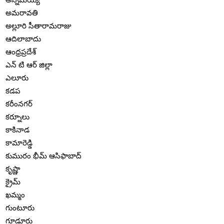
అమరావతి
అల్లూరి సీతారామరాజు
ఆదిలాబాదు
ఆంధ్రప్రదేశ్
ఎన్ టి ఆర్ జిల్లా
ఎలూరు
కడప
కరీంనగర్
కర్నూలు
కాకినాడ
కామారెడ్డి
కుమురం భీమ్ ఆసిఫాబాద్
కృష్ణా
క్రైమ్
ఖమ్మం
గుంటూరు
గూడూరు