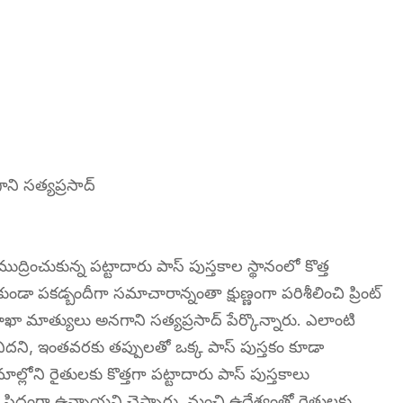
గాని సత్యప్రసాద్
ించుకున్న పట్టాదారు పాస్ పుస్తకాల స్థానంలో కొత్త
డా పకడ్బందీగా సమాచారాన్నంతా క్షుణ్ణంగా పరిశీలించి ప్రింట్
ుల శాఖా మాత్యులు అనగాని సత్యప్రసాద్ పేర్కొన్నారు. ఎలాంటి
ానిదని, ఇంతవరకు తప్పులతో ఒక్క పాస్ పుస్తకం కూడా
ాల్లోని రైతులకు కొత్తగా పట్టాదారు పాస్ పుస్తకాలు
 సిద్దంగా ఉన్నాయని చెప్పారు. మంచి ఉద్దేశ్యంతో రైతులకు