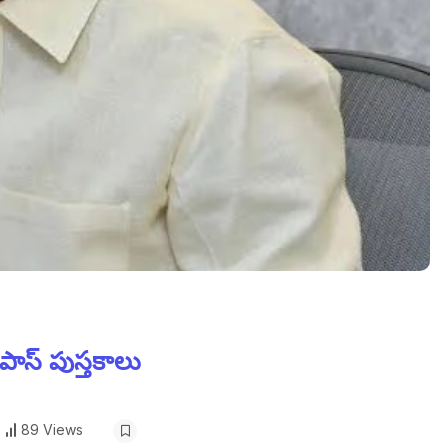
పాస్ పుస్తకాలు
89 Views