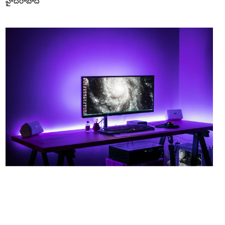
హైదరాబాద్