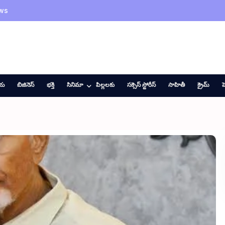
ws
ీయ
బిజినెస్
భక్తి
సినిమా
పిల్లలకు
సక్సెస్ స్టోరీస్
సాహితీ
క్రైమ్
హ