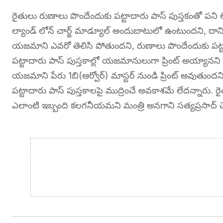
రైతులు రుణాలు పొందేందుకు పట్టాదారు పాస్ పుస్తకంతో పని లేదన
ల్యాండ్ లోన్ చార్జ్ మాడ్యూల్ అందుబాటులో ఉంటుందని, దా
యజమాని ఎవరో తెలిసి పోతుందని, రుణాలు పొందేందుకు పట్టాదా
పట్టాదారు పాస్ పుస్తకాల్లో యజమానులుగా ప్రింట్ అయ్యానని 
యజమాని పేరు 1బి(ఆర్వోర్) మాస్టర్ నుండి ప్రింట్ అవుతుందని, 
పట్టాదారు పాస్ పుస్తకాలపై ముద్రించే అవకాశమే లేదన్నారు. రై
ఎలాంటి ఇబ్బంది కలగనీయమని మంత్రి అనగాని సత్యప్రసాద్ చె