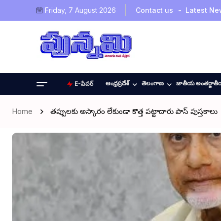
Friday, 7 August 2026
Contact us
Latest Ne
ఆంధ్రప్రదేశ్
తెలంగాణ
జాతీయ అంతర్జాత
E-పేపర్
Home
తప్పులకు అస్కారం లేకుండా కొత్త పట్టాదారు పాస్ పుస్తకాలు