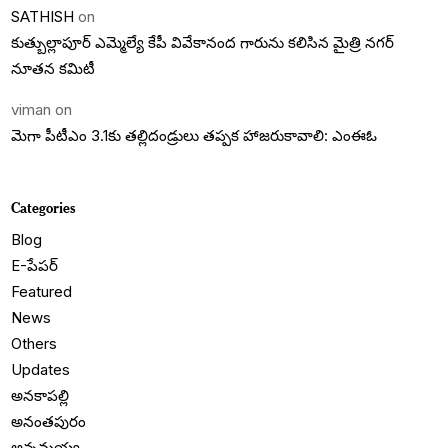
SATHISH
on
కుత్బుల్లాపూర్ ఎమ్మెల్యే కేపీ వివేకానంద గారును కలిసిన మైత్రి నగర్
నూతన కమిటీ
viman
on
మెగా పీటీఎం 3.1కు తల్లిదండ్రులు తప్పక హాజరుకావాలి: ఎంఈఓ
Categories
Blog
E-పేపర్
Featured
News
Others
Updates
అనకాపల్లి
అనంతపురం
అన్నమయ్య