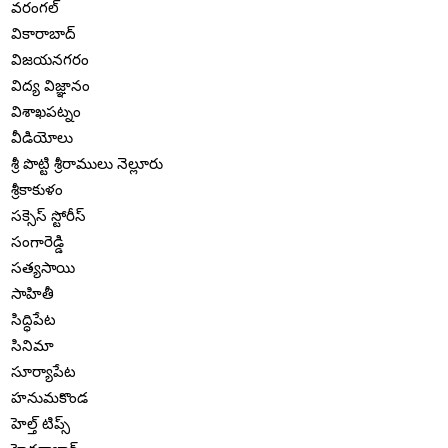
వరంగల్
వికారాబాద్
విజయనగరం
విద్య విజ్ఞానం
విశాఖపట్నం
వీడియోలు
శ్రీ పొట్టి శ్రీరాములు నెల్లూరు
శ్రీకాకుళం
సక్సెస్ స్టోరీస్
సంగారెడ్డి
సత్యసాయి
సాహితీ
సిద్ధిపేట
సినిమా
సూర్యాపేట
హనుమకొండ
హెల్త్ టిప్స్