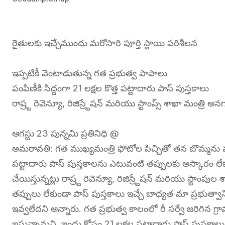
రైతులకు ఇచ్చేముందు మరోసారి పూర్తి స్థాయి పరిశీలన
ఇప్పటికీ వెంటాడుతున్న గత ప్రభుత్వ పాపాలు
పంపిణీకి సిద్దంగా 21 లక్షల కొత్త పట్టాదారు పాస్ పుస్తకాలు
రాష్ర్ట రెవెన్యూ, రిజిస్ర్టేషన్ మరియు స్టాంప్స్ శాఖా మంత్రి అన
ఆగస్టు 23 పున్నమి ప్రతినిధి @
అమరావతి: గత ముఖ్యమంత్రి ఫోటోల పిచ్చితో తన బొమ్మను ముద్ర
పట్టాదారు పాస్ పుస్తకాలను ఎటువంటి తప్పులకు అస్కారం లేకుం
చేయిస్తున్నట్లు రాష్ర్ట రెవెన్యూ, రిజిస్ర్టేషన్ మరియు స్టాంప
తప్పులు లేకుండా పాస్ పుస్తకాలు ఇచ్చే బాధ్యత మా ప్రభుత్వ
ఇవ్వలేదని అన్నారు. గత ప్రభుత్వ కాలంలో రీ సర్వే జరిగిన గ్రామ
ఇస్తున్నామని, ఇందు కోసం 21 లక్షల పట్టాదారు పాస్ పుస్తకాలు