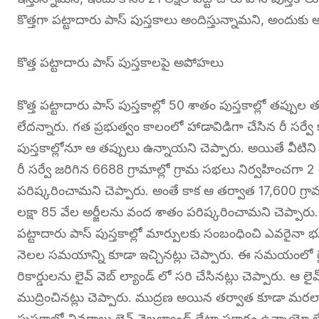
కొత్తగా పట్టాదారు పాస్ పుస్తకాలు అందిస్తున్నామని, అందు
కొత్త పట్టాదారు పాస్ పుస్తకాలపై అపోహలు
కొత్త పట్టాదారు పాస్ పుస్తకాల్లో 50 శాతం పుస్తకాల్లో తప్ప
లేదన్నారు. గత ప్రభుత్వం కాలంలో హాడావిడిగా చేసిన రీ సర్వే
పుస్తకాల్లోనూ ఆ తప్పులు ఉన్నాయని చెప్పారు. అయితే వీటిని
రీ సర్వే జరిగిన 6688 గ్రామాల్లో గ్రామ సభలు నిర్వహించగా 
పరిష్కరించామని చెప్పారు. అంతే కాక ఆ తర్వాత 17,600 గ్రామా
లక్షా 85 వేల అర్జీలను వంద శాతం పరిష్కరించామని చెప్ప
పట్టాదారు పాస్ పుస్తకాల్లో మార్పులకు సంబంధించి ఎవరైనా
నెలల సమయాన్ని కూడా ఇచ్చినట్లు చెప్పారు. ఈ సమయంలో ర
రికార్డులను లైవ్ వెబ్ ల్యాండ్ లో సరి చేసినట్లు చెప్పారు. ఆ లైవ
ముద్రించినట్లు చెప్పారు. ముద్రణ అయిన తర్వాత కూడా మరలా జ
పుస్తకాల్లో వివరాలు లైవ్ వెబల్యాండ్ డేటా ప్రకారం ఉన్నాయో లేవ