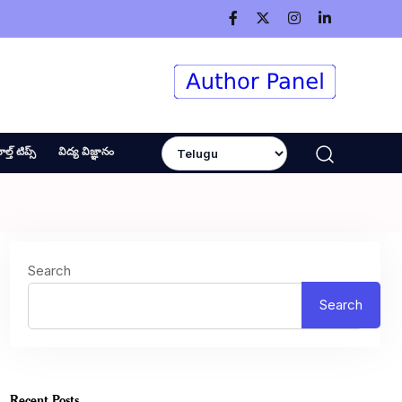
ెల్త్ టిప్స్
విద్య విజ్ఞానం
Search
Search
Recent Posts