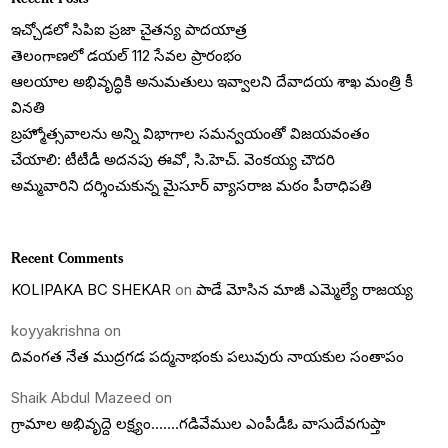
ఇచ్చోడలో సిపిఐ ప్రజా చైతన్య పాదయాత్ర
తెలంగాణలో డయల్‌ 112 సేవల ప్రారంభం
ఆలయాల అభివృద్ధికి అనుమతులు ఇవ్వాలని దేవాదయ శాఖ మంత్రి కీ
వినతి
బ్రహ్మోత్సవాలను అన్ని విభాగాల సమన్వయంతో విజయవంతం
చేయాలి: టీటీడీ అదనపు ఈవో, సి.హెచ్. వెంకయ్య చౌదరి
అమ్మవారిని దర్శించుకున్న మైసూర్ వ్యాసరాజ మఠం పీఠాధిపతి
Recent Comments
KOLIPAKA BC SHEKAR
on
పాడే మోసిన మాజీ ఎమ్మెల్యే రాజయ్య
koyyakrishna
on
దివంగత నేత ముద్రగడ పద్మనాభంకు పలువురు నాయకుల సంతాపం
Shaik Abdul Mazeed
on
గ్రామాల అభివృద్దె లక్ష్యం…….గడివేముల ఎంపీడీఓ వాసుదేవగుప్తా