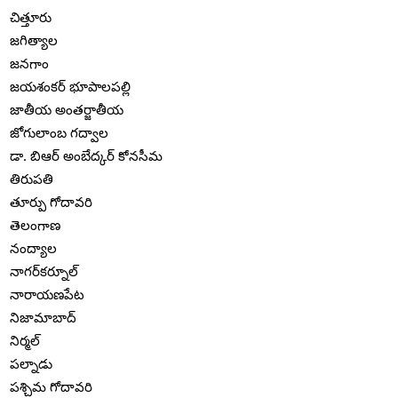
చిత్తూరు
జగిత్యాల
జనగాం
జయశంకర్ భూపాలపల్లి
జాతీయ అంతర్జాతీయ
జోగులాంబ గద్వాల
డా. బిఆర్ అంబేద్కర్ కోనసీమ
తిరుపతి
తూర్పు గోదావరి
తెలంగాణ
నంద్యాల
నాగర్‌కర్నూల్
నారాయణపేట
నిజామాబాద్
నిర్మల్
పల్నాడు
పశ్చిమ గోదావరి