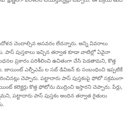
ందోళన చెందాల్సిన అసవరం లేదన్నారు. అన్ని వివరాలు
్నారు. పాస్ పుస్తకాలు ఇచ్చిన తర్వాత కూడా వాటిల్లో ఏవైనా
ల ప్రకారం పరిశీలించి ఉచితంగా చేసి పెడతామని, కొత్త
ు. జాయింట్ ఎల్పీఎమ్ ల సబ్ డివిజన్ కు సంబంధించి ఇప్పటికే
ించినట్లు చెప్పారు. పట్టాదారు పాస్ పుస్తకంపై ఫోటో సక్రమంగా
 కలెక్టర్లు కొత్త ఫోటోను ముద్రించి ఇస్తారని చెప్పారు. పేర్లు,
ామని, పట్టాదారు పాస్ పుస్తకం అందిన తర్వాత రైతులు
ు.