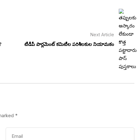
Next Article
?
టీడీపీ పార్లమెంట్ కమిటీల పరిశీలకుల నియామకం
 marked
*