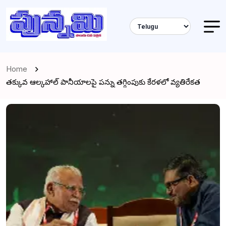
Home
తక్కువ ఆల్కహాల్ పానీయాలపై పన్ను తగ్గింపుకు కేరళలో వ్యతిరేకత