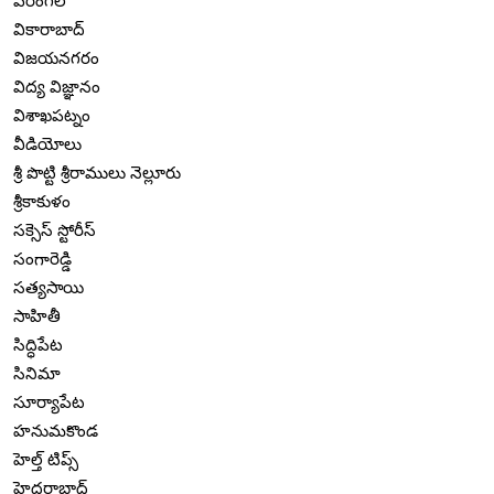
వరంగల్
వికారాబాద్
విజయనగరం
విద్య విజ్ఞానం
విశాఖపట్నం
వీడియోలు
శ్రీ పొట్టి శ్రీరాములు నెల్లూరు
శ్రీకాకుళం
సక్సెస్ స్టోరీస్
సంగారెడ్డి
సత్యసాయి
సాహితీ
సిద్ధిపేట
సినిమా
సూర్యాపేట
హనుమకొండ
హెల్త్ టిప్స్
హైదరాబాద్