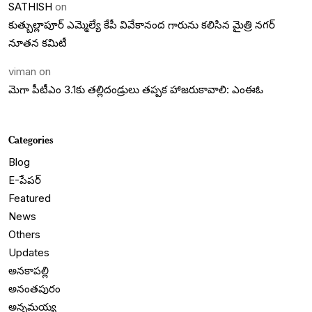
SATHISH
on
కుత్బుల్లాపూర్ ఎమ్మెల్యే కేపీ వివేకానంద గారును కలిసిన మైత్రి నగర్
నూతన కమిటీ
viman
on
మెగా పీటీఎం 3.1కు తల్లిదండ్రులు తప్పక హాజరుకావాలి: ఎంఈఓ
Categories
Blog
E-పేపర్
Featured
News
Others
Updates
అనకాపల్లి
అనంతపురం
అన్నమయ్య