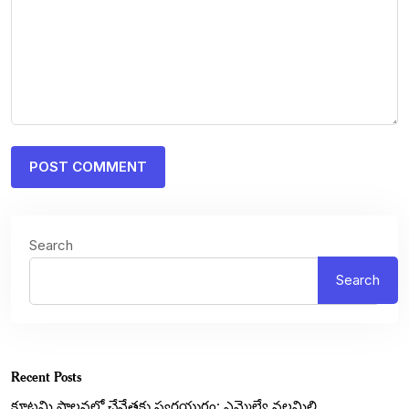
Search
Search
Recent Posts
కూటమి పాలనలో చేనేతకు స్వర్ణయుగం: ఎమ్మెల్యే నల్లమిల్లి