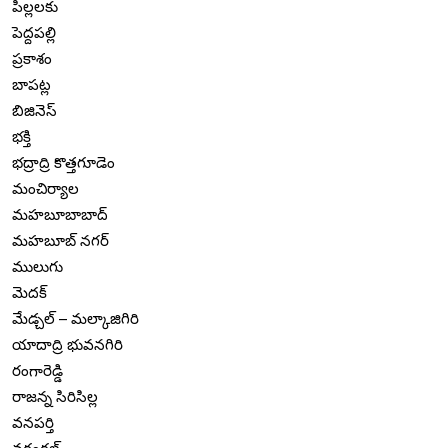
పిల్లలకు
పెద్దపల్లి
ప్రకాశం
బాపట్ల
బిజినెస్
భక్తి
భద్రాద్రి కొత్తగూడెం
మంచిర్యాల
మహబూబాబాద్
మహబూబ్ నగర్
ములుగు
మెదక్
మేడ్చల్ – మల్కాజిగిరి
యాదాద్రి భువనగిరి
రంగారెడ్డి
రాజన్న సిరిసిల్ల
వనపర్తి