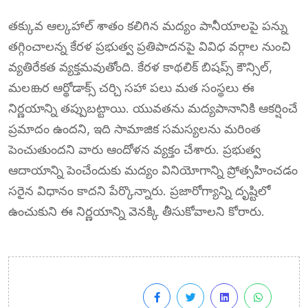
తక్కువ ఆల్కహాల్ శాతం కలిగిన మద్యం పానీయాలపై పన్ను
తగ్గించాలన్న కేరళ ప్రభుత్వ ప్రతిపాదనపై వివిధ వర్గాల నుంచి
వ్యతిరేకత వ్యక్తమవుతోంది. కేరళ కాథలిక్ బిషప్స్ కౌన్సిల్,
మలങ്കర ఆర్థోడాక్స్ చర్చి సహా పలు మత సంస్థలు ఈ
నిర్ణయాన్ని తప్పుబట్టాయి. యువతను మద్యపానానికి ఆకర్షించే
ప్రమాదం ఉందని, ఇది సామాజిక సమస్యలను మరింత
పెంచుతుందని వారు ఆందోళన వ్యక్తం చేశారు. ప్రభుత్వ
ఆదాయాన్ని పెంచేందుకు మద్యం వినియోగాన్ని ప్రోత్సహించడం
సరైన విధానం కాదని పేర్కొన్నారు. ప్రజారోగ్యాన్ని దృష్టిలో
ఉంచుకుని ఈ నిర్ణయాన్ని వెనక్కి తీసుకోవాలని కోరారు.