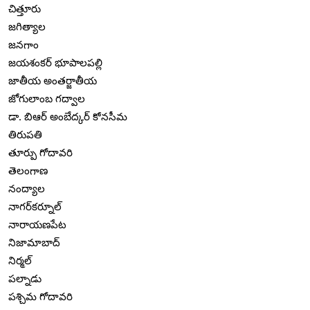
చిత్తూరు
జగిత్యాల
జనగాం
జయశంకర్ భూపాలపల్లి
జాతీయ అంతర్జాతీయ
జోగులాంబ గద్వాల
డా. బిఆర్ అంబేద్కర్ కోనసీమ
తిరుపతి
తూర్పు గోదావరి
తెలంగాణ
నంద్యాల
నాగర్‌కర్నూల్
నారాయణపేట
నిజామాబాద్
నిర్మల్
పల్నాడు
పశ్చిమ గోదావరి