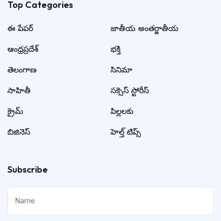
Top Categories​
ఈ పేపర్
జాతీయ అంతర్జాతీయ
ఆంధ్రప్రదేశ్
భక్తి
తెలంగాణ
సినిమా
సాహితీ
సక్సెస్ స్టోరీస్
క్రైమ్
పిల్లలకు
బిజినెస్
హెల్త్ టిప్స్
Subscribe