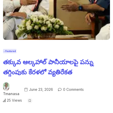
- Featured
తక్కువ ఆల్కహాల్ పానీయాలపై పన్ను
తగ్గింపుకు కేరళలో వ్యతిరేకత
June 23, 2026
0 Comments
Tmanasa
25 Views