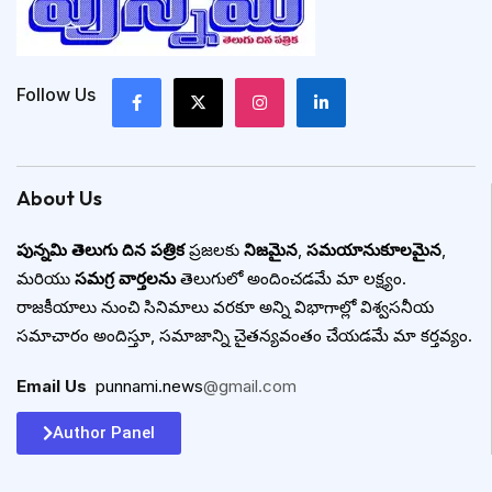
Follow Us
About Us
పున్నమి తెలుగు దిన పత్రిక
ప్రజలకు
నిజమైన
,
సమయానుకూలమైన
,
మరియు
సమగ్ర వార్తలను
తెలుగులో అందించడమే మా లక్ష్యం.
రాజకీయాలు నుంచి సినిమాలు వరకూ అన్ని విభాగాల్లో విశ్వసనీయ
సమాచారం అందిస్తూ, సమాజాన్ని చైతన్యవంతం చేయడమే మా కర్తవ్యం.
Email Us
:
punnami.news
@gmail.com
Author Panel