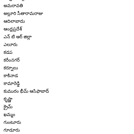
అమరావతి
అల్లూరి సీతారామరాజు
ఆదిలాబాదు
ఆంధ్రప్రదేశ్
ఎన్ టి ఆర్ జిల్లా
ఎలూరు
కడప
కరీంనగర్
కర్నూలు
కాకినాడ
కామారెడ్డి
కుమురం భీమ్ ఆసిఫాబాద్
కృష్ణా
క్రైమ్
ఖమ్మం
గుంటూరు
గూడూరు