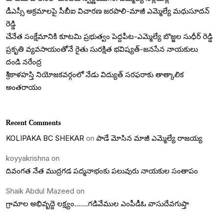
డీఎస్సీ అక్రమాలపై సీబీఐ విచారణ జరపాలి-మాజీ ఎమ్మెల్యే మధుసూదన్
రెడ్డి
చేనేత సంక్షేమానికి కూటమి ప్రభుత్వం పెద్దపీట-ఎమ్మెల్యే బొజ్జల సుధీర్ రెడ్డి
ప్రకృతి వ్యవసాయంతోనే రైతు సురక్షిత భవిష్యత్-జనసేన నాయకులు
దండి నరేంద్ర
శ్రీకాళహస్తి నియోజకవర్గంలో నేడు విద్యుత్ సరఫరాకు తాత్కాలిక
అంతరాయం
Recent Comments
KOLIPAKA BC SHEKAR
on
పాడే మోసిన మాజీ ఎమ్మెల్యే రాజయ్య
koyyakrishna
on
దివంగత నేత ముద్రగడ పద్మనాభంకు పలువురు నాయకుల సంతాపం
Shaik Abdul Mazeed
on
గ్రామాల అభివృద్దె లక్ష్యం…….గడివేముల ఎంపీడీఓ వాసుదేవగుప్తా