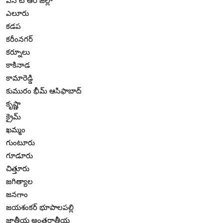
ఎన్ టి ఆర్ జిల్లా
ఎలూరు
కడప
కరీంనగర్
కర్నూలు
కాకినాడ
కామారెడ్డి
కుమురం భీమ్ ఆసిఫాబాద్
కృష్ణా
క్రైమ్
ఖమ్మం
గుంటూరు
గూడూరు
చిత్తూరు
జగిత్యాల
జనగాం
జయశంకర్ భూపాలపల్లి
జాతీయ అంతర్జాతీయ