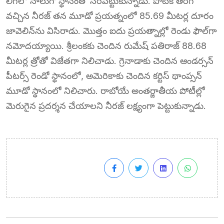
లీగ్‌లో నాలుగో స్థానంతో సరిపెట్టుకున్నాడు. పోటీకి తిరిగి
వచ్చిన నీరజ్ తన మూడో ప్రయత్నంలో 85.69 మీటర్ల దూరం
జావెలిన్‌ను విసిరాడు. మొత్తం ఐదు ప్రయత్నాల్లో రెండు ఫౌల్‌గా
నమోదయ్యాయి. శ్రీలంకకు చెందిన రుమేష్ పతిరాజ్ 88.68
మీటర్ల త్రోతో విజేతగా నిలిచాడు. గ్రెనాడాకు చెందిన ఆండర్సన్
పీటర్స్ రెండో స్థానంలో, అమెరికాకు చెందిన కర్టిస్ థాంప్సన్
మూడో స్థానంలో నిలిచారు. రాబోయే అంతర్జాతీయ పోటీల్లో
మెరుగైన ప్రదర్శన చేయాలని నీరజ్ లక్ష్యంగా పెట్టుకున్నాడు.