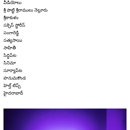
వీడియోలు
శ్రీ పొట్టి శ్రీరాములు నెల్లూరు
శ్రీకాకుళం
సక్సెస్ స్టోరీస్
సంగారెడ్డి
సత్యసాయి
సాహితీ
సిద్ధిపేట
సినిమా
సూర్యాపేట
హనుమకొండ
హెల్త్ టిప్స్
హైదరాబాద్