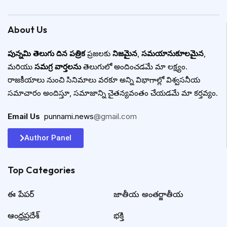
About Us
పున్నమి తెలుగు దిన పత్రిక
ప్రజలకు
నిజమైన
,
సమయానుకూలమైన
,
మరియు
సమగ్ర వార్తలను
తెలుగులో అందించడమే మా లక్ష్యం.
రాజకీయాలు నుంచి సినిమాలు వరకూ అన్ని విభాగాల్లో విశ్వసనీయ
సమాచారం అందిస్తూ, సమాజాన్ని చైతన్యవంతం చేయడమే మా కర్తవ్యం.
Email Us
:
punnami.news
@gmail.com
Author Panel
Top Categories​
ఈ పేపర్
జాతీయ అంతర్జాతీయ
ఆంధ్రప్రదేశ్
భక్తి