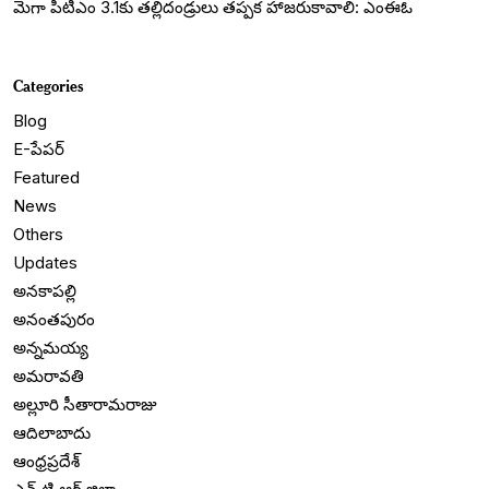
మెగా పీటీఎం 3.1కు తల్లిదండ్రులు తప్పక హాజరుకావాలి: ఎంఈఓ
Categories
Blog
E-పేపర్
Featured
News
Others
Updates
అనకాపల్లి
అనంతపురం
అన్నమయ్య
అమరావతి
అల్లూరి సీతారామరాజు
ఆదిలాబాదు
ఆంధ్రప్రదేశ్