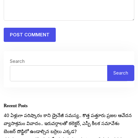
Search
Search
Recent Posts
40 ఏళ్లుగా పరిష్కారం కాని డ్రైనేజీ సమస్య.. కొత్త పత్తూరు ప్రజల ఆవేదన
వ్యాసాశ్రమం వివాదం.. ఇరువర్గాలతో కలెక్టర్, ఎస్పీ కీలక సమావేశం
బెంజర్ దొడ్డిలో ఉండాల్సిన బర్రెలు ఎక్కడ?