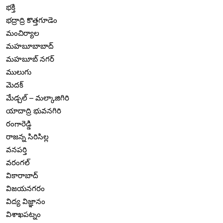
భక్తి
భద్రాద్రి కొత్తగూడెం
మంచిర్యాల
మహబూబాబాద్
మహబూబ్ నగర్
ములుగు
మెదక్
మేడ్చల్ – మల్కాజిగిరి
యాదాద్రి భువనగిరి
రంగారెడ్డి
రాజన్న సిరిసిల్ల
వనపర్తి
వరంగల్
వికారాబాద్
విజయనగరం
విద్య విజ్ఞానం
విశాఖపట్నం