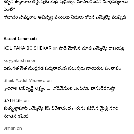
కర్బన ఉద్గారాల తగ్గింపుకు కేంద్ర ప్రభుత్వం రూపొందించిన మార్గదర్శకాలు
ఏంటి*
గోదావరి పుష్కరాల అభివృద్ధి పనులకు నిధులు కోరిన ఎమ్మెల్యే ముప్పిడి
Recent Comments
KOLIPAKA BC SHEKAR
on
పాడే మోసిన మాజీ ఎమ్మెల్యే రాజయ్య
koyyakrishna
on
దివంగత నేత ముద్రగడ పద్మనాభంకు పలువురు నాయకుల సంతాపం
Shaik Abdul Mazeed
on
గ్రామాల అభివృద్దె లక్ష్యం…….గడివేముల ఎంపీడీఓ వాసుదేవగుప్తా
SATHISH
on
కుత్బుల్లాపూర్ ఎమ్మెల్యే కేపీ వివేకానంద గారును కలిసిన మైత్రి నగర్
నూతన కమిటీ
viman
on