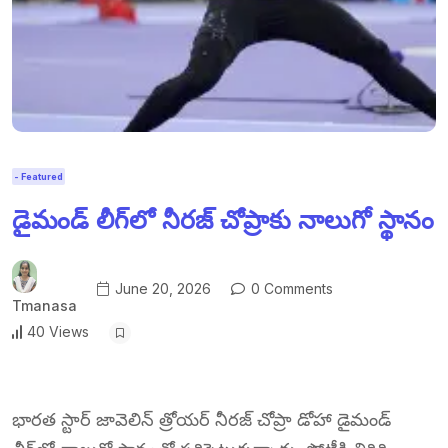
- Featured
డైమండ్ లీగ్‌లో నీరజ్ చోప్రాకు నాలుగో స్థానం
June 20, 2026
0 Comments
Tmanasa
40 Views
భారత స్టార్ జావెలిన్ త్రోయర్ నీరజ్ చోప్రా డోహా డైమండ్