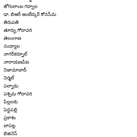
జోగులాంబ గద్వాల
డా. బిఆర్ అంబేద్కర్ కోనసీమ
తిరుపతి
తూర్పు గోదావరి
తెలంగాణ
నంద్యాల
నాగర్‌కర్నూల్
నారాయణపేట
నిజామాబాద్
నిర్మల్
పల్నాడు
పశ్చిమ గోదావరి
పిల్లలకు
పెద్దపల్లి
ప్రకాశం
బాపట్ల
బిజినెస్