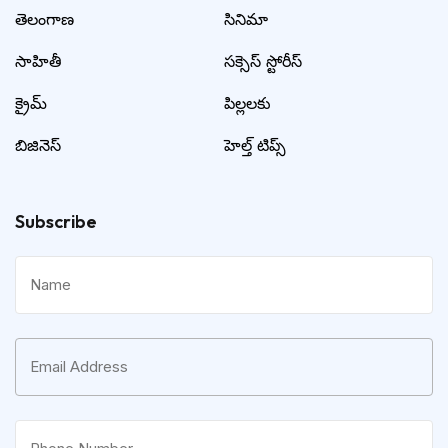
తెలంగాణ
సినిమా
సాహితీ
సక్సెస్ స్టోరీస్
క్రైమ్
పిల్లలకు
బిజినెస్
హెల్త్ టిప్స్
Subscribe