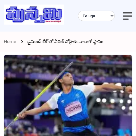
Home
డైమండ్ లీగ్‌లో నీరజ్ చోప్రాకు నాలుగో స్థానం