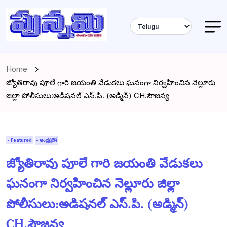
Home
జ్యోతిరావు పూలే గారి జయంతి వేడుకలు ఘనంగా నిర్వహించిన నెల్లూరు
జిల్లా పోలీసులు:అడిషనల్ ఎస్.పి. (అడ్మిన్) CH.సౌజన్య
- Featured
- ఆంధ్రప్రదేశ్
జ్యోతిరావు పూలే గారి జయంతి వేడుకలు
ఘనంగా నిర్వహించిన నెల్లూరు జిల్లా
పోలీసులు:అడిషనల్ ఎస్.పి. (అడ్మిన్)
CH.సౌజన్య