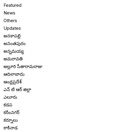
Featured
News
Others
Updates
అనకాపల్లి
అనంతపురం
అన్నమయ్య
అమరావతి
అల్లూరి సీతారామరాజు
ఆదిలాబాదు
ఆంధ్రప్రదేశ్
ఎన్ టి ఆర్ జిల్లా
ఎలూరు
కడప
కరీంనగర్
కర్నూలు
కాకినాడ