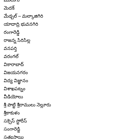
మెదక్
మేడ్చల్ – మల్కాజిగిరి
యాదాద్రి భువనగిరి
రంగారెడ్డి
రాజన్న సిరిసిల్ల
వనపర్తి
వరంగల్
వికారాబాద్
విజయనగరం
విద్య విజ్ఞానం
విశాఖపట్నం
వీడియోలు
శ్రీ పొట్టి శ్రీరాములు నెల్లూరు
శ్రీకాకుళం
సక్సెస్ స్టోరీస్
సంగారెడ్డి
సత్యసాయి