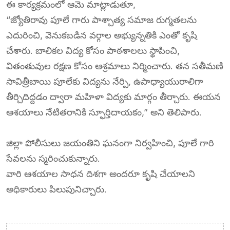
ఈ కార్యక్రమంలో ఆమె మాట్లాడుతూ,
“జ్యోతిరావు పూలే గారు పాశ్చాత్య సమాజ రుగ్మతలను
ఎదురించి, వెనుకబడిన వర్గాల అభ్యున్నతికి ఎంతో కృషి
చేశారు. బాలికల విద్య కోసం పాఠశాలలు స్థాపించి,
వితంతువుల రక్షణ కోసం ఆశ్రమాలు నిర్మించారు. తన సతీమణి
సావిత్రీబాయి పూలేకు విద్యను నేర్పి, ఉపాధ్యాయురాలిగా
తీర్చిదిద్దడం ద్వారా మహిళా విద్యకు మార్గం తీర్చారు. ఈయన
ఆశయాలు నేటితరానికి స్ఫూర్తిదాయకం,” అని తెలిపారు.
జిల్లా పోలీసులు జయంతిని ఘనంగా నిర్వహించి, పూలే గారి
సేవలను స్మరించుకున్నారు.
వారి ఆశయాల సాధన దిశగా అందరూ కృషి చేయాలని
అధికారులు పిలుపునిచ్చారు.