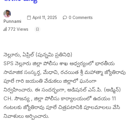
April 11, 2025
0 Comments
Punnami
772 Views
నెల్లూరు, ఏప్రిల్ (పున్నమి ప్రతినిధి)
SPS నెల్లూరు జిల్లా పోలీసు శాఖ ఆధ్వర్యంలో భారతీయ
సామాజిక సంస్కర్త, మేధావి, రచయిత శ్రీ మహాత్మా జ్యోతిరావు
పూలే గారి జయంతి వేడుకలు జిల్లాలో ఘనంగా
నిర్వహించారు. ఈ సందర్భంగా, అడిషనల్ ఎస్.పి. (అడ్మిన్)
CH. సౌజన్య , జిల్లా పోలీసు కార్యాలయంలో ఉదయం 11
గంటలకు జ్యోతిరావు పూలే చిత్రపటానికి పూలమాలలు వేసి
నివాళులు అర్పించారు.