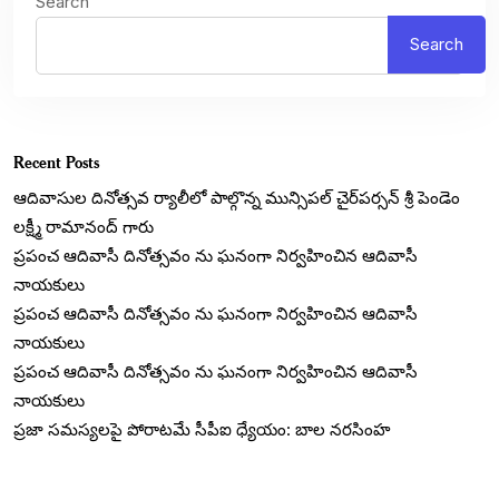
Search
Search
Recent Posts
ఆదివాసుల దినోత్సవ ర్యాలీలో పాల్గొన్న మున్సిపల్ చైర్‌పర్సన్ శ్రీ పెండెం
లక్ష్మీ రామానంద్ గారు
ప్రపంచ ఆదివాసీ దినోత్సవం ను ఘనంగా నిర్వహించిన ఆదివాసీ
నాయకులు
ప్రపంచ ఆదివాసీ దినోత్సవం ను ఘనంగా నిర్వహించిన ఆదివాసీ
నాయకులు
ప్రపంచ ఆదివాసీ దినోత్సవం ను ఘనంగా నిర్వహించిన ఆదివాసీ
నాయకులు
ప్రజా సమస్యలపై పోరాటమే సీపీఐ ధ్యేయం: బాల నరసింహ