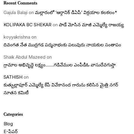
Recent Comments
Gajula Balaji
on
మల్లారంలో ‘ఆర్గానిక్ డీఏపీ’ విక్రయాల కలకలం*
KOLIPAKA BC SHEKAR
on
పాడే మోసిన మాజీ ఎమ్మెల్యే రాజయ్య
koyyakrishna
on
దివంగత నేత ముద్రగడ పద్మనాభంకు పలువురు నాయకుల సంతాపం
Shaik Abdul Mazeed
on
గ్రామాల అభివృద్దె లక్ష్యం…….గడివేముల ఎంపీడీఓ వాసుదేవగుప్తా
SATHISH
on
కుత్బుల్లాపూర్ ఎమ్మెల్యే కేపీ వివేకానంద గారును కలిసిన మైత్రి నగర్
నూతన కమిటీ
Categories
Blog
E-పేపర్