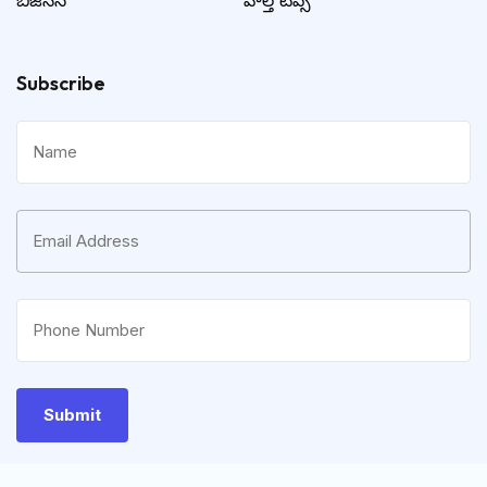
బిజినెస్
హెల్త్ టిప్స్
Subscribe