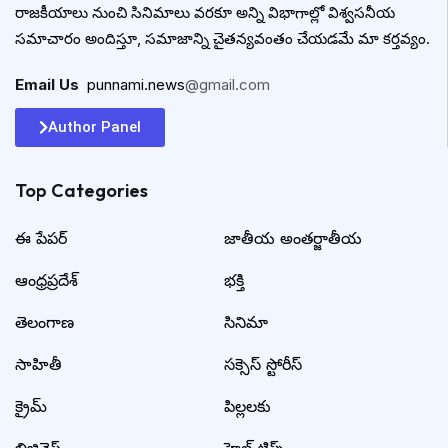
రాజకీయాలు నుంచి సినిమాలు వరకూ అన్ని విభాగాల్లో విశ్వసనీయ
సమాచారం అందిస్తూ, సమాజాన్ని చైతన్యవంతం చేయడమే మా కర్తవ్యం.
Email Us
:
punnami.news
@gmail.com
Author Panel
Top Categories​
ఈ పేపర్
జాతీయ అంతర్జాతీయ
ఆంధ్రప్రదేశ్
భక్తి
తెలంగాణ
సినిమా
సాహితీ
సక్సెస్ స్టోరీస్
క్రైమ్
పిల్లలకు