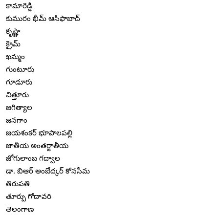
కామారెడ్డి
కుమురం భీమ్ ఆసిఫాబాద్
కృష్ణా
క్రైమ్
ఖమ్మం
గుంటూరు
గూడూరు
చిత్తూరు
జగిత్యాల
జనగాం
జయశంకర్ భూపాలపల్లి
జాతీయ అంతర్జాతీయ
జోగులాంబ గద్వాల
డా. బిఆర్ అంబేద్కర్ కోనసీమ
తిరుపతి
తూర్పు గోదావరి
తెలంగాణ