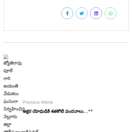
Previous Article
అక్షర యోధుడికి శతకోటి వందనాలు…**