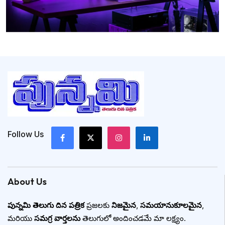
Follow Us
About Us
పున్నమి తెలుగు దిన పత్రిక
ప్రజలకు
నిజమైన
,
సమయానుకూలమైన
,
మరియు
సమగ్ర వార్తలను
తెలుగులో అందించడమే మా లక్ష్యం.