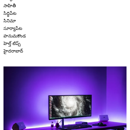
సాహితీ
సిద్ధిపేట
సినిమా
సూర్యాపేట
హనుమకొండ
హెల్త్ టిప్స్
హైదరాబాద్