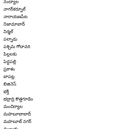
నంద్యాల
నాగర్‌కర్నూల్
నారాయణపేట
నిజామాబాద్
నిర్మల్
పల్నాడు
పశ్చిమ గోదావరి
పిల్లలకు
పెద్దపల్లి
ప్రకాశం
బాపట్ల
బిజినెస్
భక్తి
భద్రాద్రి కొత్తగూడెం
మంచిర్యాల
మహబూబాబాద్
మహబూబ్ నగర్
ములుగు