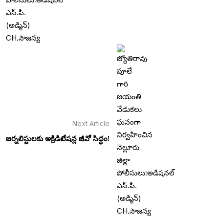
Next Article
జర్నలిస్టులకు అక్రిడిటేషన్ల జీవో సిద్ధం!