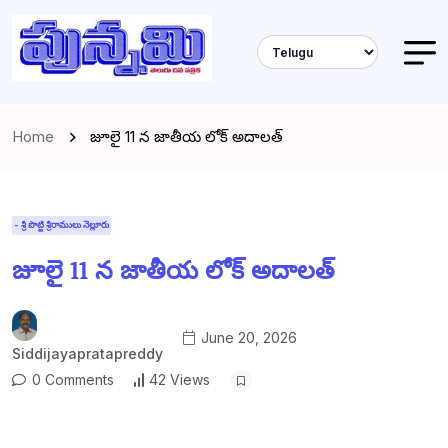
Home
జూలై 11 న జాతీయ లోక్ అదాలత్
- శ్రీ పొట్టి శ్రీరాములు నెల్లూరు
జూలై 11 న జాతీయ లోక్ అదాలత్
June 20, 2026
Siddijayapratapreddy
0 Comments
42 Views