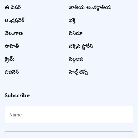
ఈ పేపర్
జాతీయ అంతర్జాతీయ
ఆంధ్రప్రదేశ్
భక్తి
తెలంగాణ
సినిమా
సాహితీ
సక్సెస్ స్టోరీస్
క్రైమ్
పిల్లలకు
బిజినెస్
హెల్త్ టిప్స్
Subscribe