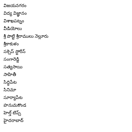
విజయనగరం
విద్య విజ్ఞానం
విశాఖపట్నం
వీడియోలు
శ్రీ పొట్టి శ్రీరాములు నెల్లూరు
శ్రీకాకుళం
సక్సెస్ స్టోరీస్
సంగారెడ్డి
సత్యసాయి
సాహితీ
సిద్ధిపేట
సినిమా
సూర్యాపేట
హనుమకొండ
హెల్త్ టిప్స్
హైదరాబాద్