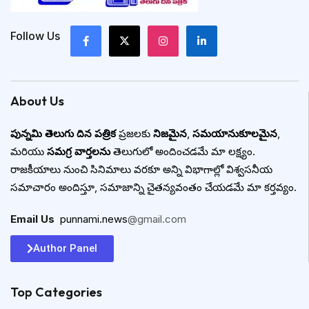
Follow Us
About Us
పున్నమి తెలుగు దిన పత్రిక
ప్రజలకు
నిజమైన
,
సమయానుకూలమైన
,
మరియు
సమగ్ర వార్తలను
తెలుగులో అందించడమే మా లక్ష్యం.
రాజకీయాలు నుంచి సినిమాలు వరకూ అన్ని విభాగాల్లో విశ్వసనీయ
సమాచారం అందిస్తూ, సమాజాన్ని చైతన్యవంతం చేయడమే మా కర్తవ్యం.
Email Us
:
punnami.news
@gmail.com
Author Panel
Top Categories​