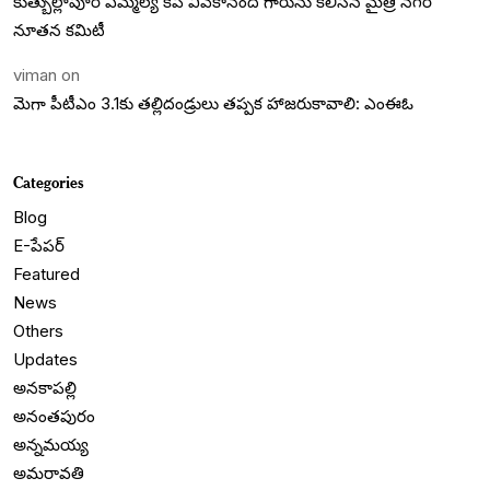
కుత్బుల్లాపూర్ ఎమ్మెల్యే కేపీ వివేకానంద గారును కలిసిన మైత్రి నగర్
నూతన కమిటీ
viman
on
మెగా పీటీఎం 3.1కు తల్లిదండ్రులు తప్పక హాజరుకావాలి: ఎంఈఓ
Categories
Blog
E-పేపర్
Featured
News
Others
Updates
అనకాపల్లి
అనంతపురం
అన్నమయ్య
అమరావతి