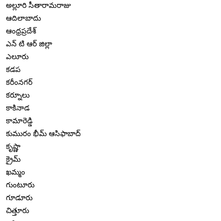
అల్లూరి సీతారామరాజు
ఆదిలాబాదు
ఆంధ్రప్రదేశ్
ఎన్ టి ఆర్ జిల్లా
ఎలూరు
కడప
కరీంనగర్
కర్నూలు
కాకినాడ
కామారెడ్డి
కుమురం భీమ్ ఆసిఫాబాద్
కృష్ణా
క్రైమ్
ఖమ్మం
గుంటూరు
గూడూరు
చిత్తూరు