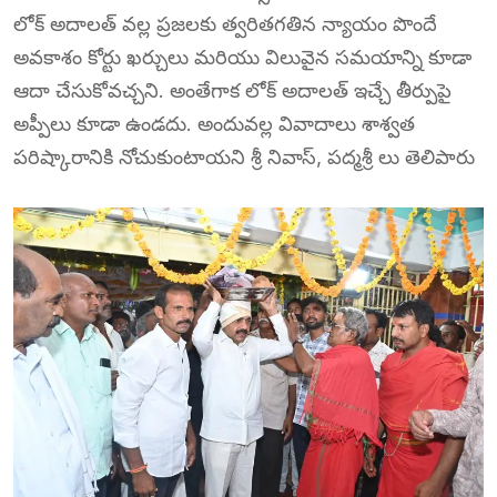
లోక్ అదాలత్ వల్ల ప్రజలకు త్వరితగతిన న్యాయం పొందే
అవకాశం కోర్టు ఖర్చులు మరియు విలువైన సమయాన్ని కూడా
ఆదా చేసుకోవచ్చని. అంతేగాక లోక్ అదాలత్ ఇచ్చే తీర్పుపై
అప్పీలు కూడా ఉండదు. అందువల్ల వివాదాలు శాశ్వత
పరిష్కారానికి నోచుకుంటాయని శ్రీ నివాస్, పద్మశ్రీ లు తెలిపారు