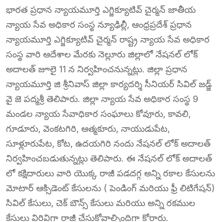
భారత ప్రధాన న్యాయమూర్తి ఎగ్జిక్యూటివ్ చైర్మన్ జాతీయ
న్యాయ సేవ అధికార సంస్థ న్యూఢిల్లీ, ఆంధ్రప్రదేశ్ ప్రధాన
న్యాయమూర్తి ఎగ్జిక్యూటివ్ చైర్మన్ రాష్ట్ర న్యాయ సేవ అధికార
సంస్థ వారి ఆదేశాల మేరకు నెల్లూరు జిల్లాలో నేషనల్ లోక్
అదాలత్ జూలై 11 న‌ నిర్వహించనున్నట్లు. జిల్లా ప్రధాన
న్యాయమూర్తి జి శ్రీనివాస్ జిల్లా కార్యదర్శి సీనియర్ సివిల్ జడ్జ్
వై జె పద్మశ్రీ తెలిపారు. జిల్లా న్యాయ సేవ అధికార సంస్థ 9
మండల న్యాయ సేవాధికార సంఘాలు కోవూరు, కావలి,
గూడూరు, వెంకటగిరి, ఆత్మకూరు, నాయుడుపేట,
సూళ్లూరుపేట, కోట, ఉదయగిరి నందు నేషనల్ లోక్ అదాలత్
నిర్వహించబడుతున్నట్లు తెలిపారు. ఈ నేషనల్ లోక్ అదాలత్
లో కక్షిదారులు వారి యొక్క రాజీ పడదగ్గ అన్ని రకాల కేసులను
మోటార్ ఆక్సిడెంట్ కేసులను ( పెండింగ్ మరియు ఫ్రీ లిటిగేషన్)
సివిల్ కేసులు, చెక్ బౌన్స్ కేసులు మరియు అన్ని రకముల
కేసులు విరివిగా రాజీ చేసుకోవాల్సిందిగా కోరారు.