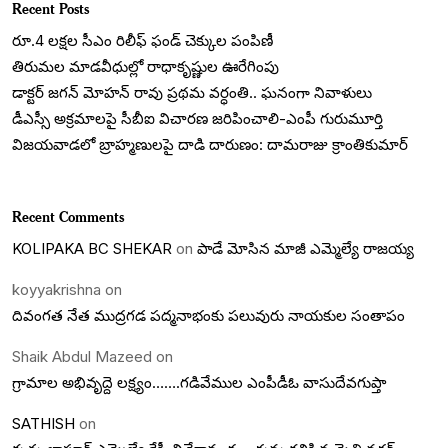
Recent Posts
రూ.4 లక్షల సీఎం రిలీఫ్ ఫండ్ చెక్కుల పంపిణీ
తిరుమల మాడవీధుల్లో రాధాకృష్ణుల ఊరేగింపు
డాక్టర్ జగన్ మోహన్ రావు ప్రథమ వర్ధంతి.. ఘనంగా నివాళులు
డీఎస్సీ అక్రమాలపై సీబీఐ విచారణ జరిపించాలి-ఎంపీ గురుమూర్తి
విజయవాడలో బ్రాహ్మణులపై దాడి దారుణం: దామరాజు క్రాంతికుమార్
Recent Comments
KOLIPAKA BC SHEKAR
on
పాడే మోసిన మాజీ ఎమ్మెల్యే రాజయ్య
koyyakrishna
on
దివంగత నేత ముద్రగడ పద్మనాభంకు పలువురు నాయకుల సంతాపం
Shaik Abdul Mazeed
on
గ్రామాల అభివృద్దె లక్ష్యం…….గడివేముల ఎంపీడీఓ వాసుదేవగుప్తా
SATHISH
on