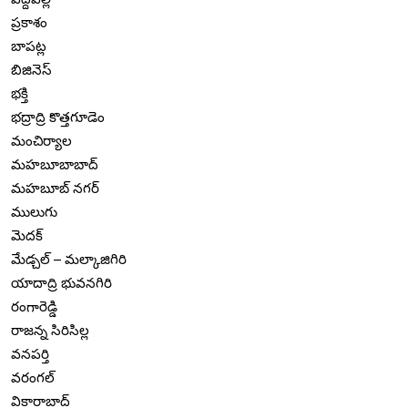
ప్రకాశం
బాపట్ల
బిజినెస్
భక్తి
భద్రాద్రి కొత్తగూడెం
మంచిర్యాల
మహబూబాబాద్
మహబూబ్ నగర్
ములుగు
మెదక్
మేడ్చల్ – మల్కాజిగిరి
యాదాద్రి భువనగిరి
రంగారెడ్డి
రాజన్న సిరిసిల్ల
వనపర్తి
వరంగల్
వికారాబాద్