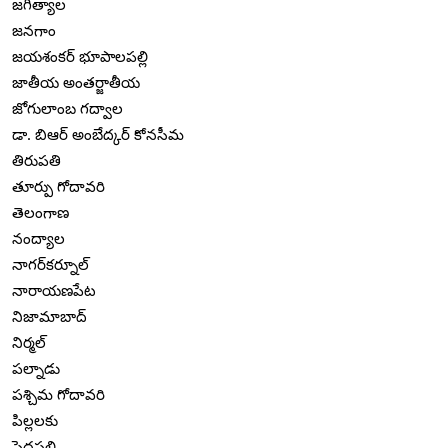
జగిత్యాల
జనగాం
జయశంకర్ భూపాలపల్లి
జాతీయ అంతర్జాతీయ
జోగులాంబ గద్వాల
డా. బిఆర్ అంబేద్కర్ కోనసీమ
తిరుపతి
తూర్పు గోదావరి
తెలంగాణ
నంద్యాల
నాగర్‌కర్నూల్
నారాయణపేట
నిజామాబాద్
నిర్మల్
పల్నాడు
పశ్చిమ గోదావరి
పిల్లలకు
పెద్దపల్లి