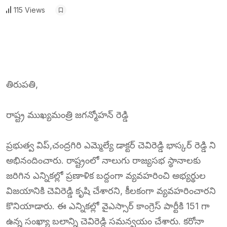
115 Views
తిరుపతి,
రాష్ట్ర ముఖ్యమంత్రి జగన్మోహన్ రెడ్డి
ప్రభుత్వ విప్,చంద్రగిరి ఎమ్మెల్యే డాక్టర్ చెవిరెడ్డి భాస్కర్ రెడ్డి ని
అభినందించారు. రాష్ట్రంలో నాలుగు రాజ్యసభ స్థానాలకు
జరిగిన ఎన్నికల్లో ప్రణాళిక బద్దంగా వ్యవహరించి అభ్యర్థుల
విజయానికి చెవిరెడ్డి కృషి చేశారని, కీలకంగా వ్యవహరించారని
కొనియాడారు. ఈ ఎన్నికల్లో వైఎస్సార్ కాంగ్రెస్ పార్టీకి 151 గా
ఉన్న సంఖ్యా బలాన్ని చెవిరెడ్డి సమన్వయం చేశారు. కరోనా