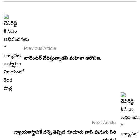
Previous Article
వాలెంటర్ వేధిస్తున్నాడని మహిళా ఆరోపణ.
Next Article
న్యాయశాస్త్రానికే వన్నె తెచ్చిన గూడూరు వాసి పునుగు సిరి