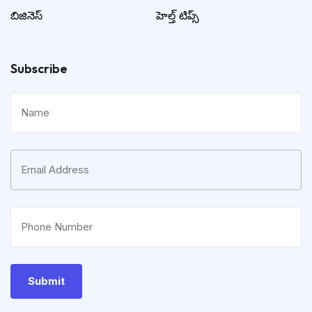
బిజినెస్
హెల్త్ టిప్స్
Subscribe