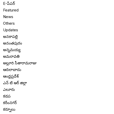
E-పేపర్
Featured
News
Others
Updates
అనకాపల్లి
అనంతపురం
అన్నమయ్య
అమరావతి
అల్లూరి సీతారామరాజు
ఆదిలాబాదు
ఆంధ్రప్రదేశ్
ఎన్ టి ఆర్ జిల్లా
ఎలూరు
కడప
కరీంనగర్
కర్నూలు