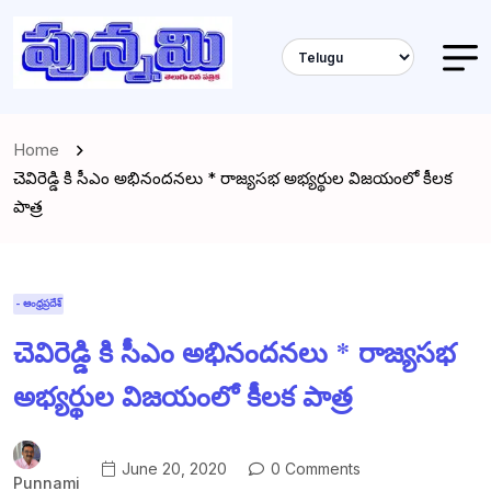
Home
చెవిరెడ్డి కి సీఎం అభినందనలు * రాజ్యసభ అభ్యర్థుల విజయంలో కీలక
పాత్ర
- ఆంధ్రప్రదేశ్
చెవిరెడ్డి కి సీఎం అభినందనలు * రాజ్యసభ
అభ్యర్థుల విజయంలో కీలక పాత్ర
June 20, 2020
0 Comments
Punnami