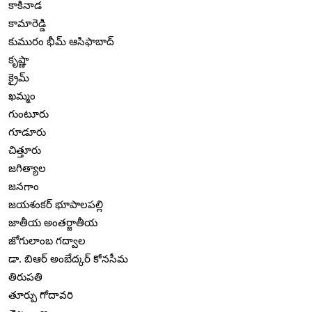
కాకినాడ
కామారెడ్డి
కుమురం భీమ్ ఆసిఫాబాద్
కృష్ణా
క్రైమ్
ఖమ్మం
గుంటూరు
గూడూరు
చిత్తూరు
జగిత్యాల
జనగాం
జయశంకర్ భూపాలపల్లి
జాతీయ అంతర్జాతీయ
జోగులాంబ గద్వాల
డా. బిఆర్ అంబేద్కర్ కోనసీమ
తిరుపతి
తూర్పు గోదావరి