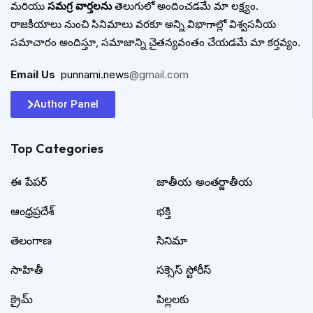
మరియు
సమగ్ర వార్తలను
తెలుగులో అందించడమే మా లక్ష్యం.
రాజకీయాలు నుంచి సినిమాలు వరకూ అన్ని విభాగాల్లో విశ్వసనీయ
సమాచారం అందిస్తూ, సమాజాన్ని చైతన్యవంతం చేయడమే మా కర్తవ్యం.
Email Us
:
punnami.news
@gmail.com
Author Panel
Top Categories​
ఈ పేపర్
జాతీయ అంతర్జాతీయ
ఆంధ్రప్రదేశ్
భక్తి
తెలంగాణ
సినిమా
సాహితీ
సక్సెస్ స్టోరీస్
క్రైమ్
పిల్లలకు