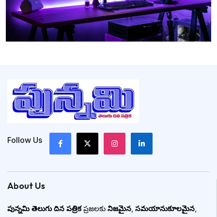
Follow Us
About Us
పున్నమి తెలుగు దిన పత్రిక
ప్రజలకు
నిజమైన
,
సమయానుకూలమైన
,