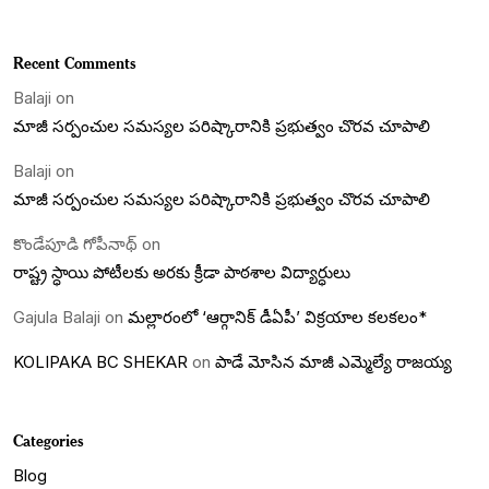
Recent Comments
Balaji
on
మాజీ సర్పంచుల సమస్యల పరిష్కారానికి ప్రభుత్వం చొరవ చూపాలి
Balaji
on
మాజీ సర్పంచుల సమస్యల పరిష్కారానికి ప్రభుత్వం చొరవ చూపాలి
కొండేపూడి గోపీనాథ్
on
రాష్ట్ర స్ధాయి పోటీలకు అరకు క్రీడా పాఠశాల విద్యార్ధులు
Gajula Balaji
on
మల్లారంలో ‘ఆర్గానిక్ డీఏపీ’ విక్రయాల కలకలం*
KOLIPAKA BC SHEKAR
on
పాడే మోసిన మాజీ ఎమ్మెల్యే రాజయ్య
Categories
Blog