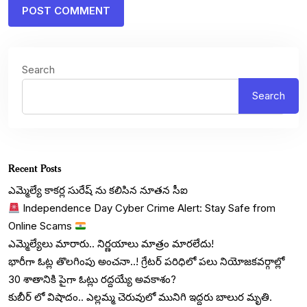
Search
Search
Recent Posts
ఎమ్మెల్యే కాకర్ల సురేష్ ను కలిసిన నూతన సీఐ
Independence Day Cyber Crime Alert: Stay Safe from
Online Scams
ఎమ్మెల్యేలు మారారు.. నిర్ణయాలు మాత్రం మారలేదు!
భారీగా ఓట్ల తొలగింపు అంచనా..! గ్రేటర్ పరిధిలో పలు నియోజకవర్గాల్లో
30 శాతానికి పైగా ఓట్లు రద్దయ్యే అవకాశం?
కుబీర్ లో విషాదం.. ఎల్లమ్మ చెరువులో మునిగి ఇద్దరు బాలుర మృతి.