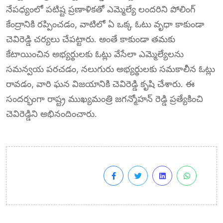
నేపధ్యంలో పటిష్ట ప్రణాళికతో ఎమ్మెల్యే లందరిని పోలింగ్
కేంద్రానికి రప్పించడం, వాటిలో ఏ ఒక్క ఓటు వృధా కాకుండా
చెవిరెడ్డి చర్యలు చేపట్టారు. అంతే కాకుండా తమకు
కేటాయించిన అభ్యర్థులకు ఓట్లు వేసేలా ఎమ్మెల్యేలను
సమన్వయ పరచడం, నలుగురు అభ్యర్థులకు సమకాలీన ఓట్లు
రావడం, వారి ఘన విజయానికి చెవిరెడ్డి కృషి చేశారు. ఈ
సందర్భంగా రాష్ట్ర ముఖ్యమంత్రి జగన్మోహన్ రెడ్డి ప్రత్యేకించి
చెవిరెడ్డిని అభినందించారు.