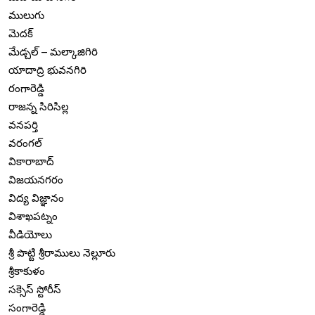
ములుగు
మెదక్
మేడ్చల్ – మల్కాజిగిరి
యాదాద్రి భువనగిరి
రంగారెడ్డి
రాజన్న సిరిసిల్ల
వనపర్తి
వరంగల్
వికారాబాద్
విజయనగరం
విద్య విజ్ఞానం
విశాఖపట్నం
వీడియోలు
శ్రీ పొట్టి శ్రీరాములు నెల్లూరు
శ్రీకాకుళం
సక్సెస్ స్టోరీస్
సంగారెడ్డి