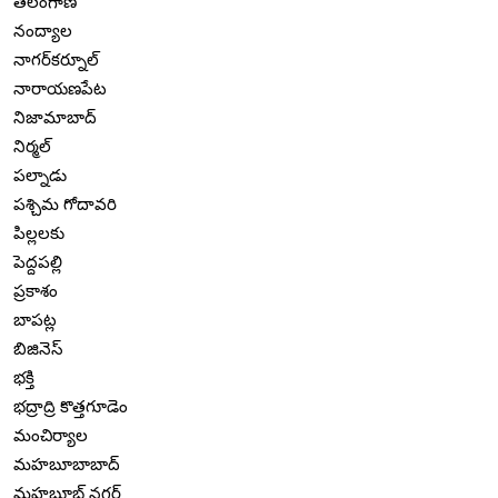
తెలంగాణ
నంద్యాల
నాగర్‌కర్నూల్
నారాయణపేట
నిజామాబాద్
నిర్మల్
పల్నాడు
పశ్చిమ గోదావరి
పిల్లలకు
పెద్దపల్లి
ప్రకాశం
బాపట్ల
బిజినెస్
భక్తి
భద్రాద్రి కొత్తగూడెం
మంచిర్యాల
మహబూబాబాద్
మహబూబ్ నగర్