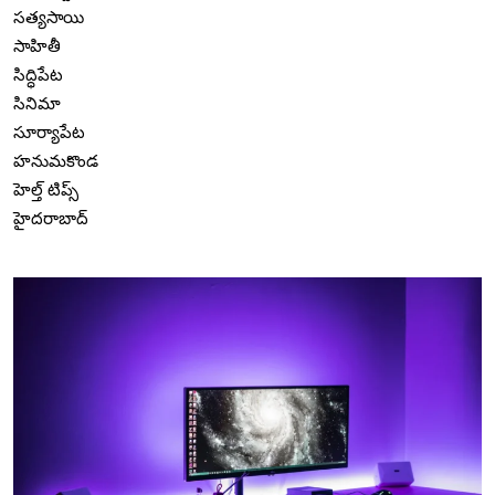
సత్యసాయి
సాహితీ
సిద్ధిపేట
సినిమా
సూర్యాపేట
హనుమకొండ
హెల్త్ టిప్స్
హైదరాబాద్