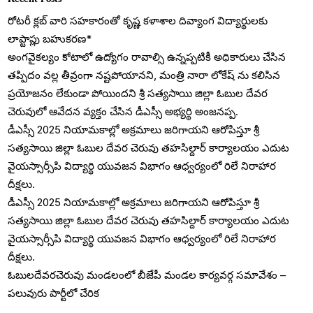
రోటరీ క్లబ్ వారి సహకారంతో కృష్ణ కళాశాల దివ్యాంగ విద్యార్థులకు
లాప్టాప్లు బహుకరణ*
అంగవైకల్యం కోటాలో ఉద్యోగం రావాల్సి ఉన్నప్పటికీ అధికారులు చేసిన
తప్పిదం వల్ల తీవ్రంగా నష్టపోయానని, మంత్రి నారా లోకేష్ ను కలిసిన
ప్రయోజనం లేకుండా పోయిందని శ్రీ సత్యసాయి జిల్లా ఓబుల దేవర
చెరువులో ఆవేదన వ్యక్తం చేసిన డీఎస్సీ అభ్యర్థి అంజనప్ప.
డీఎస్సీ 2025 నియామకాల్లో అక్రమాలు జరిగాయని ఆరోపిస్తూ శ్రీ
సత్యసాయి జిల్లా ఓబుల దేవర చెరువు తహసిల్దార్ కార్యాలయం ఎదుట
వైయస్సార్సీపి విద్యార్థి యువజన విభాగం ఆధ్వర్యంలో రిలే నిరాహార
దీక్షలు.
డీఎస్సీ 2025 నియామకాల్లో అక్రమాలు జరిగాయని ఆరోపిస్తూ శ్రీ
సత్యసాయి జిల్లా ఓబుల దేవర చెరువు తహసిల్దార్ కార్యాలయం ఎదుట
వైయస్సార్సీపి విద్యార్థి యువజన విభాగం ఆధ్వర్యంలో రిలే నిరాహార
దీక్షలు.
ఓబులదేవరచెరువు మండలంలో బీజేపీ మండల కార్యవర్గ సమావేశం –
పలువురు పార్టీలో చేరిక