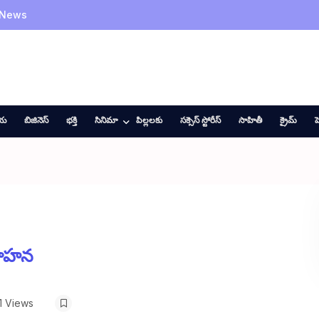
 News
ీయ
బిజినెస్
భక్తి
సినిమా
పిల్లలకు
సక్సెస్ స్టోరీస్
సాహితీ
క్రైమ్
హ
వగాహన
1 Views