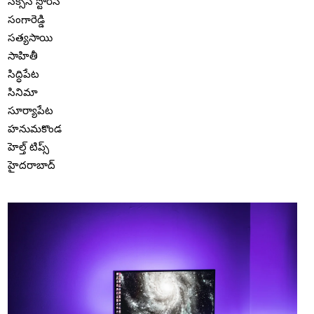
సక్సెస్ స్టోరీస్
సంగారెడ్డి
సత్యసాయి
సాహితీ
సిద్ధిపేట
సినిమా
సూర్యాపేట
హనుమకొండ
హెల్త్ టిప్స్
హైదరాబాద్