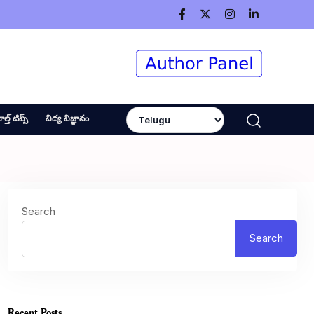
ెల్త్ టిప్స్
విద్య విజ్ఞానం
Search
Search
Recent Posts