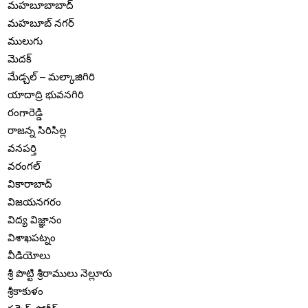
మహబూబాబాద్
మహబూబ్ నగర్
ములుగు
మెదక్
మేడ్చల్ – మల్కాజిగిరి
యాదాద్రి భువనగిరి
రంగారెడ్డి
రాజన్న సిరిసిల్ల
వనపర్తి
వరంగల్
వికారాబాద్
విజయనగరం
విద్య విజ్ఞానం
విశాఖపట్నం
వీడియోలు
శ్రీ పొట్టి శ్రీరాములు నెల్లూరు
శ్రీకాకుళం