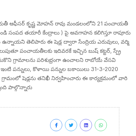
తీ ఆఫీసర్ కృష్ణ మోహన్ రావు మండలంలోని 21 పంచాయతీ
ుండి సంపద తయారీ కేంద్రాలు ) పై అవగాహన కలిగిస్తూ రాపూరు
ి ఉన్నాయని తెలిపారు ఈ షెడ్ల ద్వారా సేంద్రియ ఎరువులు, వర్మి
ెలుపుతూ పంచాయతీలకు ఇదివరకే ఇచ్చిన బుష్ కట్టర్, స్ప్రే
తెలుసుకొని గ్రామాలను పరిశుభ్రంగా ఉంచాలని రాబోయే వేసవి
ఇంటి పన్నులు, కొళాయి పన్నుల బకాయిలు 31-3-2020
గ్రామంలో షెడ్లను తనిఖీ నిర్వహించారు ఈ కార్యక్రమంలో వారి
ి పాల్గొన్నారు