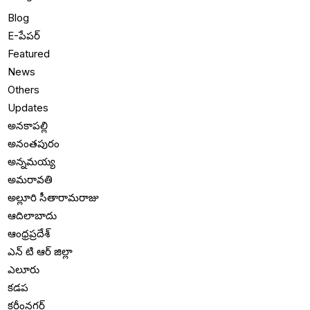
Blog
E-పేపర్
Featured
News
Others
Updates
అనకాపల్లి
అనంతపురం
అన్నమయ్య
అమరావతి
అల్లూరి సీతారామరాజు
ఆదిలాబాదు
ఆంధ్రప్రదేశ్
ఎన్ టి ఆర్ జిల్లా
ఎలూరు
కడప
కరీంనగర్