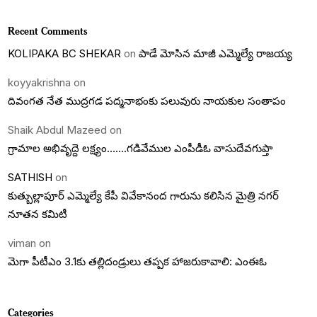
Recent Comments
KOLIPAKA BC SHEKAR
on
పాడే మోసిన మాజీ ఎమ్మెల్యే రాజయ్య
koyyakrishna
on
దివంగత నేత ముద్రగడ పద్మనాభంకు పలువురు నాయకుల సంతాపం
Shaik Abdul Mazeed
on
గ్రామాల అభివృద్దె లక్ష్యం…….గడివేముల ఎంపీడీఓ వాసుదేవగుప్తా
SATHISH
on
కుత్బుల్లాపూర్ ఎమ్మెల్యే కేపీ వివేకానంద గారును కలిసిన మైత్రి నగర్
నూతన కమిటీ
viman
on
మెగా పీటీఎం 3.1కు తల్లిదండ్రులు తప్పక హాజరుకావాలి: ఎంఈఓ
Categories