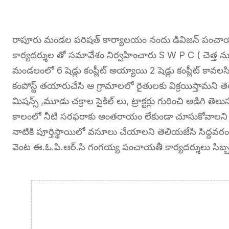
రాపూరు మండల పరిషత్ కార్యాలయం నందు డివిజన్ పంచాయ
కార్యదర్శుల తో సమావేశం నిర్వహించారు S W P C ( చెత్త న
మండలంలో 6 షెడ్లు కంప్లీట్ అయ్యాయి 2 షెడ్లు కంప్లీట్ కావలస
కంపోస్ట్ తయారుచేసి ఆ గ్రామాలలో రైతులకు విక్రయిస్తామని త
మిషన్స్ ,మూడు చక్రాల సైకిల్ లు, ట్రాక్టర్లు గురించి అడిగి 
కాలంలో నీటి సరఫరాకు అంతరాయం లేకుండా చూసుకోవాలని 
నాటికి పూర్తిస్థాయిలో వసూలు చేయాలని తెలియజేసి సిద్దవరం 
వెంట ఈ.ఓ.పి.ఆర్.సి గంగయ్య పంచాయతీ కార్యదర్శులు సిబ్బంద