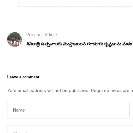
Previous Article
శివరాత్రి ఉత్సవాలకు ముస్తాబయిన గూడూరు కృష్ణదాసు మఠం
Leave a comment
Your email address will not be published.
Required fields are