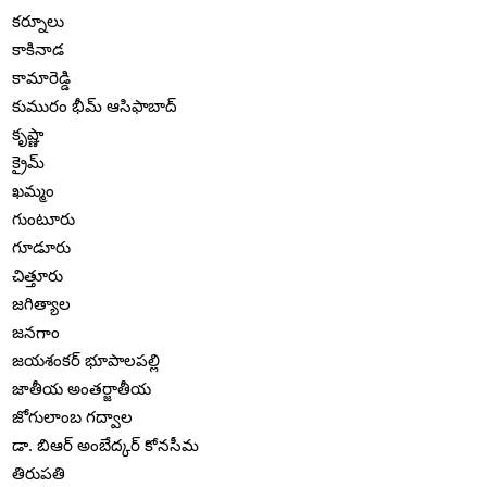
కర్నూలు
కాకినాడ
కామారెడ్డి
కుమురం భీమ్ ఆసిఫాబాద్
కృష్ణా
క్రైమ్
ఖమ్మం
గుంటూరు
గూడూరు
చిత్తూరు
జగిత్యాల
జనగాం
జయశంకర్ భూపాలపల్లి
జాతీయ అంతర్జాతీయ
జోగులాంబ గద్వాల
డా. బిఆర్ అంబేద్కర్ కోనసీమ
తిరుపతి