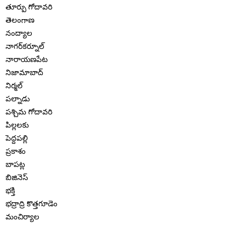
తూర్పు గోదావరి
తెలంగాణ
నంద్యాల
నాగర్‌కర్నూల్
నారాయణపేట
నిజామాబాద్
నిర్మల్
పల్నాడు
పశ్చిమ గోదావరి
పిల్లలకు
పెద్దపల్లి
ప్రకాశం
బాపట్ల
బిజినెస్
భక్తి
భద్రాద్రి కొత్తగూడెం
మంచిర్యాల