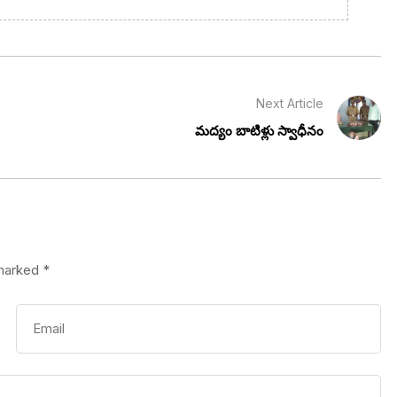
Next Article
మద్యం బాటిళ్లు స్వాధీనం
 marked
*