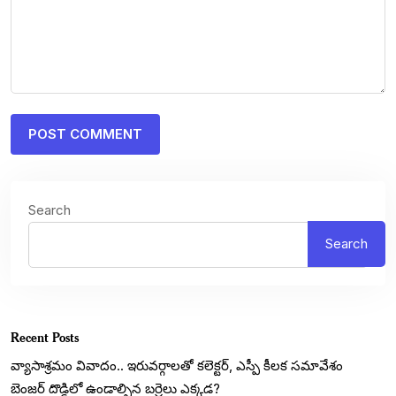
Search
Search
Recent Posts
వ్యాసాశ్రమం వివాదం.. ఇరువర్గాలతో కలెక్టర్, ఎస్పీ కీలక సమావేశం
బెంజర్ దొడ్డిలో ఉండాల్సిన బర్రెలు ఎక్కడ?