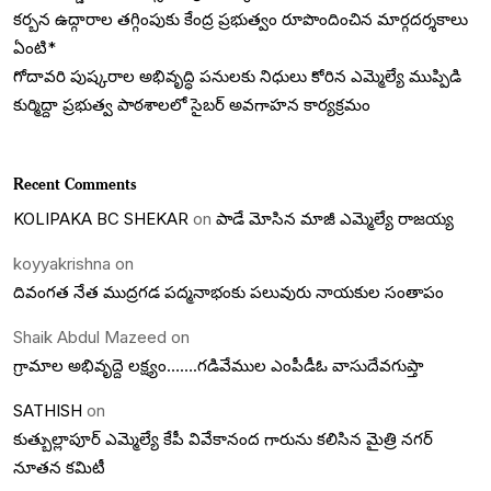
కర్బన ఉద్గారాల తగ్గింపుకు కేంద్ర ప్రభుత్వం రూపొందించిన మార్గదర్శకాలు
ఏంటి*
గోదావరి పుష్కరాల అభివృద్ధి పనులకు నిధులు కోరిన ఎమ్మెల్యే ముప్పిడి
కుర్మిద్దా ప్రభుత్వ పాఠశాలలో సైబర్ అవగాహన కార్యక్రమం
Recent Comments
KOLIPAKA BC SHEKAR
on
పాడే మోసిన మాజీ ఎమ్మెల్యే రాజయ్య
koyyakrishna
on
దివంగత నేత ముద్రగడ పద్మనాభంకు పలువురు నాయకుల సంతాపం
Shaik Abdul Mazeed
on
గ్రామాల అభివృద్దె లక్ష్యం…….గడివేముల ఎంపీడీఓ వాసుదేవగుప్తా
SATHISH
on
కుత్బుల్లాపూర్ ఎమ్మెల్యే కేపీ వివేకానంద గారును కలిసిన మైత్రి నగర్
నూతన కమిటీ