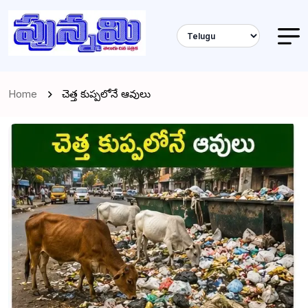
Home
చెత్త కుప్పలోనే ఆవులు