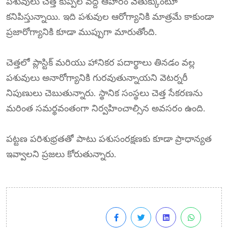
పశువులు చెత్త కుప్పల వద్ద ఆహారం వెతుక్కుంటూ
కనిపిస్తున్నాయి. ఇది పశువుల ఆరోగ్యానికి మాత్రమే కాకుండా
ప్రజారోగ్యానికి కూడా ముప్పుగా మారుతోంది.
చెత్తలో ప్లాస్టిక్ మరియు హానికర పదార్థాలు తినడం వల్ల
పశువులు అనారోగ్యానికి గురవుతున్నాయని వెటర్నరీ
నిపుణులు చెబుతున్నారు. స్థానిక సంస్థలు చెత్త సేకరణను
మరింత సమర్థవంతంగా నిర్వహించాల్సిన అవసరం ఉంది.
పట్టణ పరిశుభ్రతతో పాటు పశుసంరక్షణకు కూడా ప్రాధాన్యత
ఇవ్వాలని ప్రజలు కోరుతున్నారు.