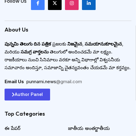
Follow Us
About Us
పున్నమి తెలుగు దిన పత్రిక
ప్రజలకు
నిజమైన
,
సమయానుకూలమైన
,
మరియు
సమగ్ర వార్తలను
తెలుగులో అందించడమే మా లక్ష్యం.
రాజకీయాలు నుంచి సినిమాలు వరకూ అన్ని విభాగాల్లో విశ్వసనీయ
సమాచారం అందిస్తూ, సమాజాన్ని చైతన్యవంతం చేయడమే మా కర్తవ్యం.
Email Us
:
punnami.news
@gmail.com
Author Panel
Top Categories​
ఈ పేపర్
జాతీయ అంతర్జాతీయ