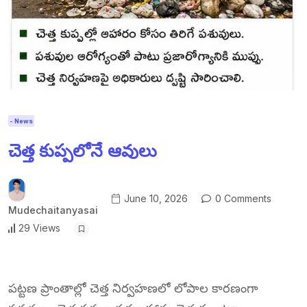
- News
చెత్త కుప్పలోనే ఆవులు
June 10, 2026
0 Comments
Mudechaitanyasai
29 Views
పట్టణ ప్రాంతాల్లో చెత్త నిర్వహణలో లోపాల కారణంగా