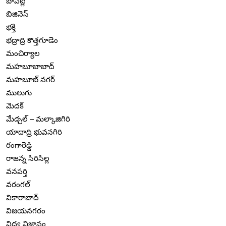
బాపట్ల
బిజినెస్
భక్తి
భద్రాద్రి కొత్తగూడెం
మంచిర్యాల
మహబూబాబాద్
మహబూబ్ నగర్
ములుగు
మెదక్
మేడ్చల్ – మల్కాజిగిరి
యాదాద్రి భువనగిరి
రంగారెడ్డి
రాజన్న సిరిసిల్ల
వనపర్తి
వరంగల్
వికారాబాద్
విజయనగరం
విద్య విజ్ఞానం