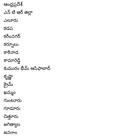
ఆంధ్రప్రదేశ్
ఎన్ టి ఆర్ జిల్లా
ఎలూరు
కడప
కరీంనగర్
కర్నూలు
కాకినాడ
కామారెడ్డి
కుమురం భీమ్ ఆసిఫాబాద్
కృష్ణా
క్రైమ్
ఖమ్మం
గుంటూరు
గూడూరు
చిత్తూరు
జగిత్యాల
జనగాం