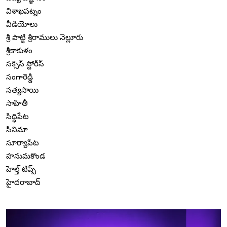
విశాఖపట్నం
వీడియోలు
శ్రీ పొట్టి శ్రీరాములు నెల్లూరు
శ్రీకాకుళం
సక్సెస్ స్టోరీస్
సంగారెడ్డి
సత్యసాయి
సాహితీ
సిద్ధిపేట
సినిమా
సూర్యాపేట
హనుమకొండ
హెల్త్ టిప్స్
హైదరాబాద్