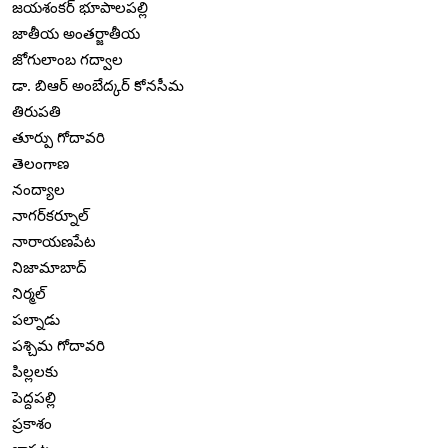
జయశంకర్ భూపాలపల్లి
జాతీయ అంతర్జాతీయ
జోగులాంబ గద్వాల
డా. బిఆర్ అంబేద్కర్ కోనసీమ
తిరుపతి
తూర్పు గోదావరి
తెలంగాణ
నంద్యాల
నాగర్‌కర్నూల్
నారాయణపేట
నిజామాబాద్
నిర్మల్
పల్నాడు
పశ్చిమ గోదావరి
పిల్లలకు
పెద్దపల్లి
ప్రకాశం