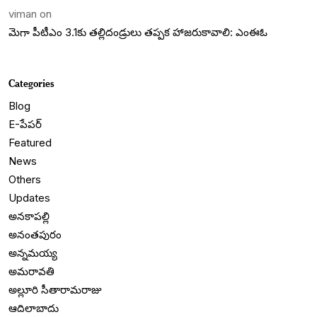
viman
on
మెగా పీటీఎం 3.1కు తల్లిదండ్రులు తప్పక హాజరుకావాలి: ఎంఈఓ
Categories
Blog
E-పేపర్
Featured
News
Others
Updates
అనకాపల్లి
అనంతపురం
అన్నమయ్య
అమరావతి
అల్లూరి సీతారామరాజు
ఆదిలాబాదు