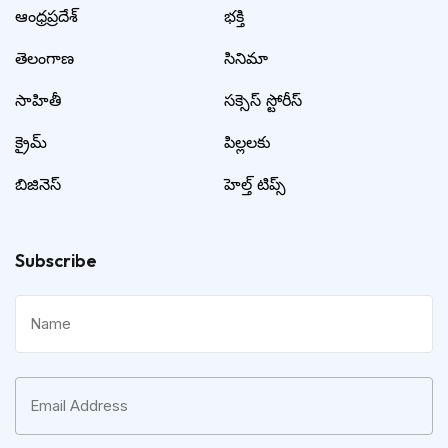
ఆంధ్రప్రదేశ్
భక్తి
తెలంగాణ
సినిమా
సాహితీ
సక్సెస్ స్టోరీస్
క్రైమ్
పిల్లలకు
బిజినెస్
హెల్త్ టిప్స్
Subscribe