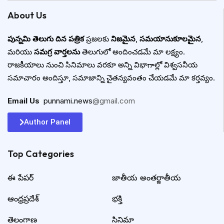
About Us
పున్నమి తెలుగు దిన పత్రిక
ప్రజలకు
నిజమైన
,
సమయానుకూలమైన
,
మరియు
సమగ్ర వార్తలను
తెలుగులో అందించడమే మా లక్ష్యం.
రాజకీయాలు నుంచి సినిమాలు వరకూ అన్ని విభాగాల్లో విశ్వసనీయ
సమాచారం అందిస్తూ, సమాజాన్ని చైతన్యవంతం చేయడమే మా కర్తవ్యం.
Email Us
:
punnami.news
@gmail.com
Author Panel
Top Categories​
ఈ పేపర్
జాతీయ అంతర్జాతీయ
ఆంధ్రప్రదేశ్
భక్తి
తెలంగాణ
సినిమా