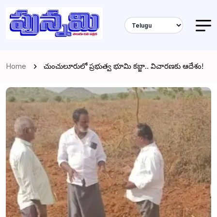
Home
చుంచులూరులో ప్రభుత్వ భూమి కబ్జా.. విచారణకు ఆదేశం!