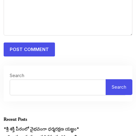
Search
Search
Recent Posts
*శ్రీ శక్తి పీఠంలో వైభవంగా ధర్మరక్షణ యజ్ఞం*