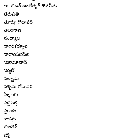
డా. బిఆర్ అంబేద్కర్ కోనసీమ
తిరుపతి
తూర్పు గోదావరి
తెలంగాణ
నంద్యాల
నాగర్‌కర్నూల్
నారాయణపేట
నిజామాబాద్
నిర్మల్
పల్నాడు
పశ్చిమ గోదావరి
పిల్లలకు
పెద్దపల్లి
ప్రకాశం
బాపట్ల
బిజినెస్
భక్తి