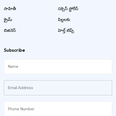
సాహితీ
సక్సెస్ స్టోరీస్
క్రైమ్
పిల్లలకు
బిజినెస్
హెల్త్ టిప్స్
Subscribe