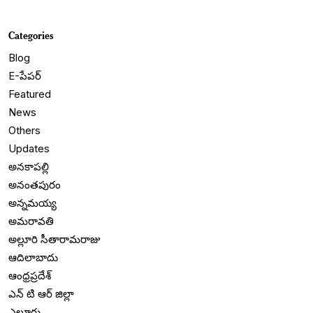
Categories
Blog
E-పేపర్
Featured
News
Others
Updates
అనకాపల్లి
అనంతపురం
అన్నమయ్య
అమరావతి
అల్లూరి సీతారామరాజు
ఆదిలాబాదు
ఆంధ్రప్రదేశ్
ఎన్ టి ఆర్ జిల్లా
ఎలూరు