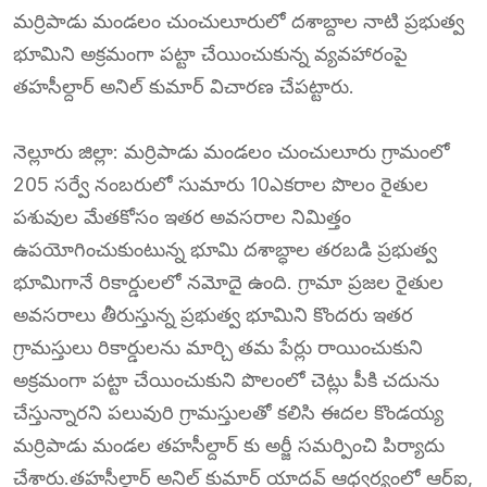
మర్రిపాడు మండలం చుంచులూరులో దశాబ్దాల నాటి ప్రభుత్వ
భూమిని అక్రమంగా పట్టా చేయించుకున్న వ్యవహారంపై
తహసీల్దార్ అనిల్ కుమార్ విచారణ చేపట్టారు.
నెల్లూరు జిల్లా: మర్రిపాడు మండలం చుంచులూరు గ్రామంలో
205 సర్వే నంబరులో సుమారు 10ఎకరాల పొలం రైతుల
పశువుల మేతకోసం ఇతర అవసరాల నిమిత్తం
ఉపయోగించుకుంటున్న భూమి దశాబ్ధాల తరబడి ప్రభుత్వ
భూమిగానే రికార్డులలో నమోదై ఉంది. గ్రామా ప్రజల రైతుల
అవసరాలు తీరుస్తున్న ప్రభుత్వ భూమిని కొందరు ఇతర
గ్రామస్తులు రికార్డులను మార్చి తమ పేర్లు రాయించుకుని
అక్రమంగా పట్టా చేయించుకుని పొలంలో చెట్లు పీకి చదును
చేస్తున్నారని పలువురి గ్రామస్తులతో కలిసి ఈదల కొండయ్య
మర్రిపాడు మండల తహసీల్దార్ కు అర్జీ సమర్పించి పిర్యాదు
చేశారు.తహసీల్దార్ అనిల్ కుమార్ యాదవ్ ఆధ్వర్యంలో ఆర్ఐ,