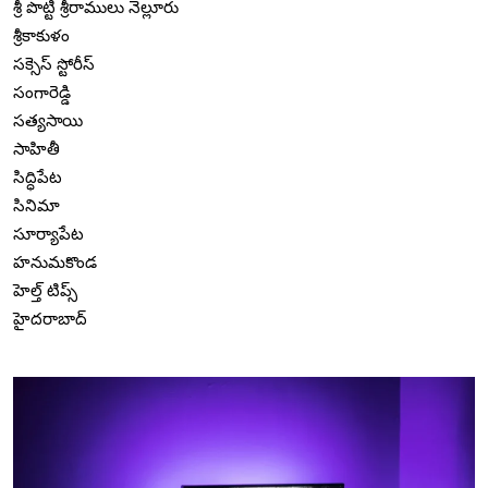
శ్రీ పొట్టి శ్రీరాములు నెల్లూరు
శ్రీకాకుళం
సక్సెస్ స్టోరీస్
సంగారెడ్డి
సత్యసాయి
సాహితీ
సిద్ధిపేట
సినిమా
సూర్యాపేట
హనుమకొండ
హెల్త్ టిప్స్
హైదరాబాద్