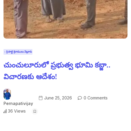
- శ్రీ పొట్టి శ్రీరాములు నెల్లూరు
చుంచులూరులో ప్రభుత్వ భూమి కబ్జా..
విచారణకు ఆదేశం!
June 25, 2026
0 Comments
Pernapativijay
36 Views