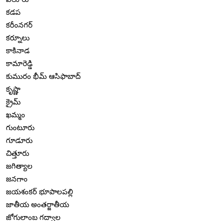
కడప
కరీంనగర్
కర్నూలు
కాకినాడ
కామారెడ్డి
కుమురం భీమ్ ఆసిఫాబాద్
కృష్ణా
క్రైమ్
ఖమ్మం
గుంటూరు
గూడూరు
చిత్తూరు
జగిత్యాల
జనగాం
జయశంకర్ భూపాలపల్లి
జాతీయ అంతర్జాతీయ
జోగులాంబ గద్వాల