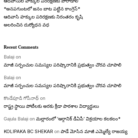
ఆదివాసుల హక్కుల పరిరక్షణకు పోరాడాలి
*అనపగుంటలో జనం బాట పట్టిన కాంగ్రెస్*
ఆదివాసి హక్కుల పరిరక్షణకు నిరంతరం కృషి
అలరించిన దుర్యోధన వధ
Recent Comments
Balaji
on
మాజీ సర్పంచుల సమస్యల పరిష్కారానికి ప్రభుత్వం చొరవ చూపాలి
Balaji
on
మాజీ సర్పంచుల సమస్యల పరిష్కారానికి ప్రభుత్వం చొరవ చూపాలి
కొండేపూడి గోపీనాథ్
on
రాష్ట్ర స్ధాయి పోటీలకు అరకు క్రీడా పాఠశాల విద్యార్ధులు
Gajula Balaji
on
మల్లారంలో ‘ఆర్గానిక్ డీఏపీ’ విక్రయాల కలకలం*
KOLIPAKA BC SHEKAR
on
పాడే మోసిన మాజీ ఎమ్మెల్యే రాజయ్య