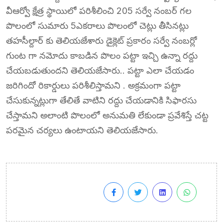
వీఆర్వో క్షేత్ర స్థాయిలో పరిశీలించి 205 సర్వే నంబర్ గల
పొలంలో సుమారు 5ఎకరాలు పొలంలో చెట్లు తీసినట్లు
తహసీల్దార్ కు తెలియజేశారు డైక్లెట్ ప్రకారం సర్వే నంబర్లో
గుంట గా నమోదు కాబడిన పొలం పట్టా ఇచ్చి ఉన్నా రద్దు
చేయబడుతుందని తెలియజేసారు.. పట్టా ఎలా చేయడం
జరిగిందో రికార్డులు పరిశీలిస్తామని . అక్రమంగా పట్టా
చేసుకున్నట్లుగా తేలితే వాటిని రద్దు చేయడానికి సిఫారసు
చేస్తామని అలాంటి పొలంలో అనుమతి లేకుండా ప్రవేశిస్తే చట్ట
పరమైన చర్యలు ఉంటాయని తెలియజేసారు.