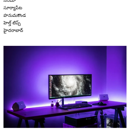
సినిమా
సూర్యాపేట
హనుమకొండ
హెల్త్ టిప్స్
హైదరాబాద్