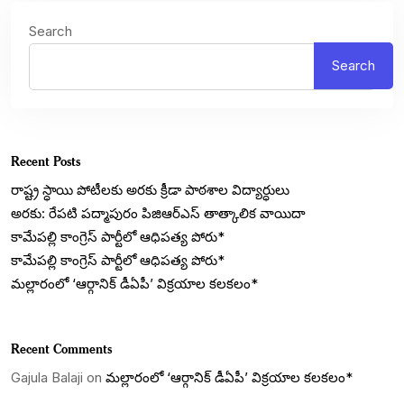
Search
Search
Recent Posts
రాష్ట్ర స్ధాయి పోటీలకు అరకు క్రీడా పాఠశాల విద్యార్ధులు
అరకు: రేపటి పద్మాపురం పిజిఆర్ఎస్ తాత్కాలిక వాయిదా
కామేపల్లి కాంగ్రెస్ పార్టీలో ఆధిపత్య పోరు*
కామేపల్లి కాంగ్రెస్ పార్టీలో ఆధిపత్య పోరు*
మల్లారంలో ‘ఆర్గానిక్ డీఏపీ’ విక్రయాల కలకలం*
Recent Comments
Gajula Balaji
on
మల్లారంలో ‘ఆర్గానిక్ డీఏపీ’ విక్రయాల కలకలం*