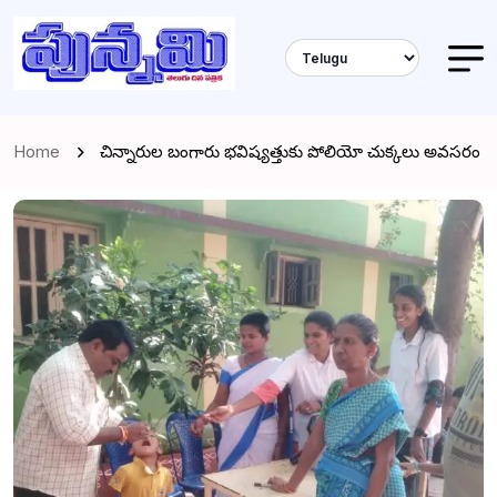
Home
చిన్నారుల బంగారు భవిష్యత్తుకు పోలియో చుక్కలు అవసరం