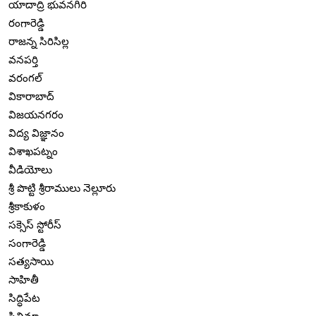
యాదాద్రి భువనగిరి
రంగారెడ్డి
రాజన్న సిరిసిల్ల
వనపర్తి
వరంగల్
వికారాబాద్
విజయనగరం
విద్య విజ్ఞానం
విశాఖపట్నం
వీడియోలు
శ్రీ పొట్టి శ్రీరాములు నెల్లూరు
శ్రీకాకుళం
సక్సెస్ స్టోరీస్
సంగారెడ్డి
సత్యసాయి
సాహితీ
సిద్ధిపేట