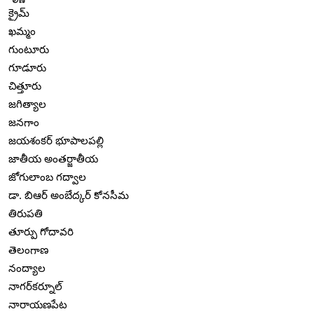
క్రైమ్
ఖమ్మం
గుంటూరు
గూడూరు
చిత్తూరు
జగిత్యాల
జనగాం
జయశంకర్ భూపాలపల్లి
జాతీయ అంతర్జాతీయ
జోగులాంబ గద్వాల
డా. బిఆర్ అంబేద్కర్ కోనసీమ
తిరుపతి
తూర్పు గోదావరి
తెలంగాణ
నంద్యాల
నాగర్‌కర్నూల్
నారాయణపేట