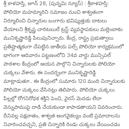
శ్రీ కాళహస్తి, జూన్ 28, (పున్నమి న్యూస్) : శ్రీకాళహస్తి:
పోలియో మహమ్మారిని సమాజం నుంచి శాశ్వతంగా
నిర్మూలించి చిన్నారుల బంగారు భవిష్యత్తుకు బాటలు
వేయాలని శ్రీకృష్ణ చారిటబుల్ ట్రస్ట్ వ్యవస్థాపకులు మల్లెంబాకం
మునికృష్ణారెడ్డి పిలుపునిచ్చారు. కేంద్ర, రాష్ట్ర ప్రభుత్వాలు
ప్రతిష్టాత్మకంగా చేపట్టిన జాతీయ పల్స్ పోలియో కార్యక్రమంలో
భాగంగా ఆదివారం పట్టణంలోని 34వ వార్డు మున్సిపల్
పాఠశాల కేంద్రంలో ఆయన పాల్గొని చిన్నారులకు పోలియో
చుక్కలు వేశారు. ఈ సందర్భంగా మునికృష్ణారెడ్డి
మాట్లాడుతూ.. ఈ కేంద్రంలో సుమారు 120 మంది చిన్నారులకు
పోలియో చుక్కలు వేసినట్లు తెలిపారు. పోలియో చుక్కలు
పిల్లల్లో రోగనిరోధక శక్తిని పెంచి, వైరస్ మెదడు లేదా
వెన్నుపాముపై దాడి చేయకుండా కాపాడతాయని వివరించారు.
దీనివల్ల పక్షవాతం, శాశ్వత అంగవైకల్యం వంటి ప్రమాదాలను
నివారించవచ్చని, ప్రతి చిన్నారికి రెండు చుక్కలు వేయించడం