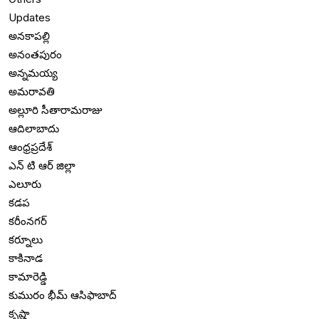
Updates
అనకాపల్లి
అనంతపురం
అన్నమయ్య
అమరావతి
అల్లూరి సీతారామరాజు
ఆదిలాబాదు
ఆంధ్రప్రదేశ్
ఎన్ టి ఆర్ జిల్లా
ఎలూరు
కడప
కరీంనగర్
కర్నూలు
కాకినాడ
కామారెడ్డి
కుమురం భీమ్ ఆసిఫాబాద్
కృష్ణా