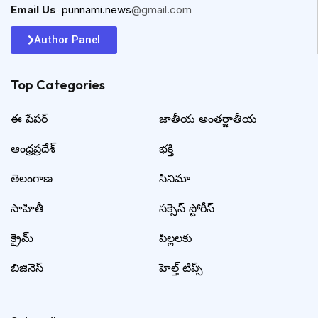
Email Us
:
punnami.news
@gmail.com
Author Panel
Top Categories​
ఈ పేపర్
జాతీయ అంతర్జాతీయ
ఆంధ్రప్రదేశ్
భక్తి
తెలంగాణ
సినిమా
సాహితీ
సక్సెస్ స్టోరీస్
క్రైమ్
పిల్లలకు
బిజినెస్
హెల్త్ టిప్స్