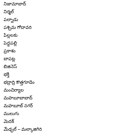
నిజామాబాద్
నిర్మల్
పల్నాడు
పశ్చిమ గోదావరి
పిల్లలకు
పెద్దపల్లి
ప్రకాశం
బాపట్ల
బిజినెస్
భక్తి
భద్రాద్రి కొత్తగూడెం
మంచిర్యాల
మహబూబాబాద్
మహబూబ్ నగర్
ములుగు
మెదక్
మేడ్చల్ – మల్కాజిగిరి