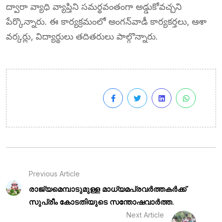
ద్వారా వ్యాధి వ్యాప్తిని సమర్థవంతంగా అడ్డుకోవచ్చని
పేర్కొన్నారు. ఈ కార్యక్రమంలో అంగన్‌వాడీ కార్యకర్తలు, ఆశా
వర్కర్లు, విద్యార్థులు తదితరులు పాల్గొన్నారు.
Previous Article
രാജ്യമെമ്പാടുമുള്ള മാധ്യമപ്രവർത്തകർക്ക്
സുപ്രീം കോടതിയുടെ സന്തോഷവാർത്ത.
Next Article