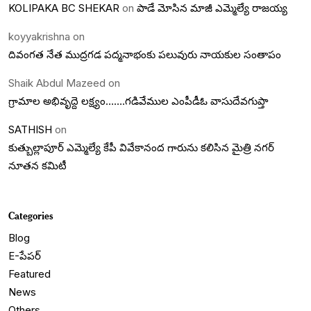
KOLIPAKA BC SHEKAR
on
పాడే మోసిన మాజీ ఎమ్మెల్యే రాజయ్య
koyyakrishna
on
దివంగత నేత ముద్రగడ పద్మనాభంకు పలువురు నాయకుల సంతాపం
Shaik Abdul Mazeed
on
గ్రామాల అభివృద్దె లక్ష్యం…….గడివేముల ఎంపీడీఓ వాసుదేవగుప్తా
SATHISH
on
కుత్బుల్లాపూర్ ఎమ్మెల్యే కేపీ వివేకానంద గారును కలిసిన మైత్రి నగర్
నూతన కమిటీ
Categories
Blog
E-పేపర్
Featured
News
Others