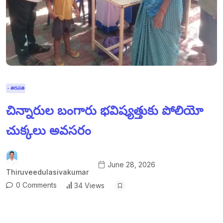
- తిరుపతి
చిన్నారుల బంగారు భవిష్యత్తుకు పోలియో
చుక్కలు అవసరం
June 28, 2026
Thiruveedulasivakumar
0 Comments
34 Views