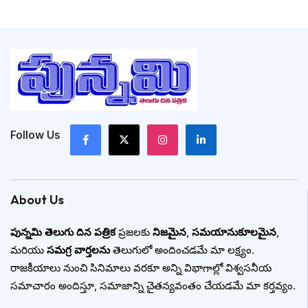
Follow Us
About Us
పున్నమి తెలుగు దిన పత్రిక
ప్రజలకు
నిజమైన
,
సమయానుకూలమైన
,
మరియు
సమగ్ర వార్తలను
తెలుగులో అందించడమే మా లక్ష్యం.
రాజకీయాలు నుంచి సినిమాలు వరకూ అన్ని విభాగాల్లో విశ్వసనీయ
సమాచారం అందిస్తూ, సమాజాన్ని చైతన్యవంతం చేయడమే మా కర్తవ్యం.