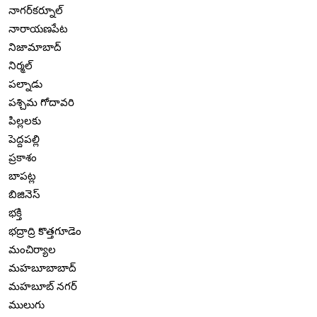
నాగర్‌కర్నూల్
నారాయణపేట
నిజామాబాద్
నిర్మల్
పల్నాడు
పశ్చిమ గోదావరి
పిల్లలకు
పెద్దపల్లి
ప్రకాశం
బాపట్ల
బిజినెస్
భక్తి
భద్రాద్రి కొత్తగూడెం
మంచిర్యాల
మహబూబాబాద్
మహబూబ్ నగర్
ములుగు