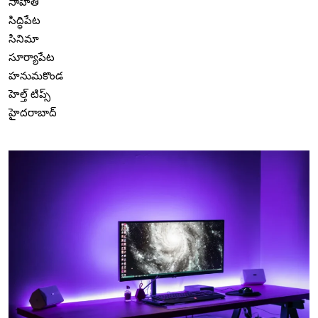
సాహితీ
సిద్ధిపేట
సినిమా
సూర్యాపేట
హనుమకొండ
హెల్త్ టిప్స్
హైదరాబాద్