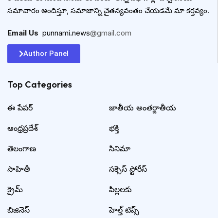
సమాచారం అందిస్తూ, సమాజాన్ని చైతన్యవంతం చేయడమే మా కర్తవ్యం.
Email Us
:
punnami.news
@gmail.com
Author Panel
Top Categories​
ఈ పేపర్
జాతీయ అంతర్జాతీయ
ఆంధ్రప్రదేశ్
భక్తి
తెలంగాణ
సినిమా
సాహితీ
సక్సెస్ స్టోరీస్
క్రైమ్
పిల్లలకు
బిజినెస్
హెల్త్ టిప్స్