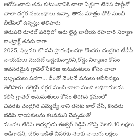
ఆరోపించారు తమ కుటుంబానికి చాలా ఏళ్లుగా టిడిపి పార్టీతో
చాలా దగ్గర సంబంధాలు ఉన్నా. తాను మాత్రం తొలి నుంచి
బీజేపీలో ఉన్నట్లు తెలిపారు.
తిరుపతి రూరల్ పరిధిలో ఆరు లైన్ల జాతీయ రహదారి నిర్మాణ
కాంట్రాక్ట్ తనకు రాగా
2025, ఫిబ్రవరి లో పని ప్రారంభించగా కొందరు చంద్రగిరి టీడీపీ
నాయకులు మొదటే అడ్డుకున్నారని,రోడ్డు నిర్మాణం కోసం
అవసరమైన గ్రావెల్ సేకరణ అనుమతులు కోసం చాలా
ఇబ్బందులు పడగా… దీంతో వెంటనే పనులు ఆపేసినట్లు
తెలిపారు .కలెక్టర్ దగ్గర నుంచి చాలా మంది అధికారులను
కలిసి గ్రావెల్ అనుమతులు కోసం తిరిగిన క్రమంలో
చివరకు చంద్రగిరి ఎమ్మెల్యే నాని తనకు కాల్ చేసి, కొందరు
టిడిపి నాయకులను కలవమని చెప్పడంతో
మండల టిడిపి అధ్యక్షుడు ఈశ్వర్ రెడ్డిని కలిస్తే నెలకు 10 లక్షలు
అడిగాడని, బేరం ఆడితే చివరకు నెలకు నాలుగు లక్షలు