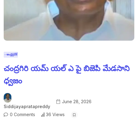
- ఆంధ్రప్రదేశ్
చంద్రగిరి యమ్ యల్ ఎ పై బిజెపి మేడసాని
ధ్వజం
June 28, 2026
Siddijayapratapreddy
0 Comments
36 Views