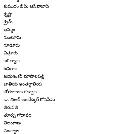
కుమురం భీమ్ ఆసిఫాబాద్
కృష్ణా
క్రైమ్
ఖమ్మం
గుంటూరు
గూడూరు
చిత్తూరు
జగిత్యాల
జనగాం
జయశంకర్ భూపాలపల్లి
జాతీయ అంతర్జాతీయ
జోగులాంబ గద్వాల
డా. బిఆర్ అంబేద్కర్ కోనసీమ
తిరుపతి
తూర్పు గోదావరి
తెలంగాణ
నంద్యాల