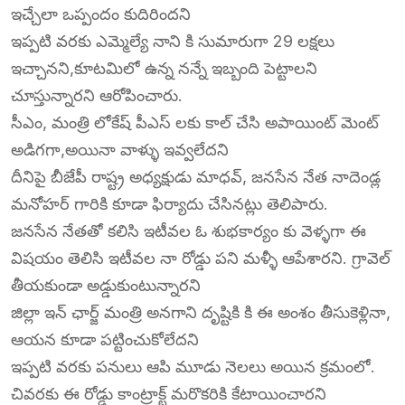
ఇచ్చేలా ఒప్పందం కుదిరిందని
ఇప్పటి వరకు ఎమ్మెల్యే నాని కి సుమారుగా 29 లక్షలు
ఇచ్చానని,కూటమిలో ఉన్న నన్నే ఇబ్బంది పెట్టాలని
చూస్తున్నారని ఆరోపించారు.
సీఎం, మంత్రి లోకేష్ పీఎస్ లకు కాల్ చేసి అపాయింట్ మెంట్
అడిగగా,అయినా వాళ్ళు ఇవ్వలేదని
దీనిపై బీజేపీ రాష్ట్ర అధ్యక్షుడు మాధవ్, జనసేన నేత నాదెండ్ల
మనోహర్ గారికి కూడా ఫిర్యాదు చేసినట్లు తెలిపారు.
జనసేన నేతతో కలిసి ఇటీవల ఓ శుభకార్యం కు వెళ్ళగా ఈ
విషయం తెలిసి ఇటీవల నా రోడ్డు పని మళ్ళీ ఆపేశారని. గ్రావెల్
తీయకుండా అడ్డుకుంటున్నారని
జిల్లా ఇన్ ఛార్జ్ మంత్రి అనగాని దృష్టికి కి ఈ అంశం తీసుకెళ్లినా,
ఆయన కూడా పట్టించుకోలేదని
ఇప్పటి వరకు పనులు ఆపి మూడు నెలలు అయిన క్రమంలో.
చివరకు ఈ రోడ్డు కాంట్రాక్ట్ మరొకరికి కేటాయించారని