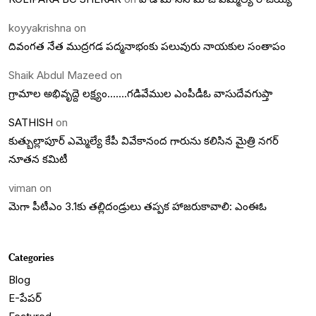
koyyakrishna
on
దివంగత నేత ముద్రగడ పద్మనాభంకు పలువురు నాయకుల సంతాపం
Shaik Abdul Mazeed
on
గ్రామాల అభివృద్దె లక్ష్యం…….గడివేముల ఎంపీడీఓ వాసుదేవగుప్తా
SATHISH
on
కుత్బుల్లాపూర్ ఎమ్మెల్యే కేపీ వివేకానంద గారును కలిసిన మైత్రి నగర్
నూతన కమిటీ
viman
on
మెగా పీటీఎం 3.1కు తల్లిదండ్రులు తప్పక హాజరుకావాలి: ఎంఈఓ
Categories
Blog
E-పేపర్