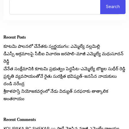
Search
Recent Posts
కూటమి పాలనలో చేనేతకు స్వర్ణయుగం: ఎమ్మెల్యే నల్లమిల్లి
డీఎస్సీ అక్రమాలపై సీబీఐ విచారణ జరపాలి-మాజీ ఎమ్మెల్యే మధుసూదన్
రెడ్డి
చేనేత సంక్షేమానికి కూటమి ప్రభుత్వం పెద్దపీట-ఎమ్మెల్యే బొజ్జల సుధీర్ రెడ్డి
ప్రకృతి వ్యవసాయంతోనే రైతు సురక్షిత భవిష్యత్-జనసేన నాయకులు
దండి నరేంద్ర
శ్రీకాళహస్తి నియోజకవర్గంలో నేడు విద్యుత్ సరఫరాకు తాత్కాలిక
అంతరాయం
Recent Comments
KOLIPAKA BC SHEKAR
on
పాడే మోసిన మాజీ ఎమ్మెల్యే రాజయ్య