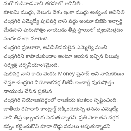
మరో గుడివాడ నాని తరహాలో అవినీతి…
కూటమి ముద్దు, తెలుగు దేశం ఇంకా ముద్దు అత్యంత అవినీతి
చంద్రగిరి ఎమ్మెల్యే పులివర్తి నాని వద్దు అంటూ బిజెపి ఇన్చార్జి
మేడసాని పురుషోత్తం నాయుడు తీవ్ర స్థాయిలో ధ్వజమెత్తడం
సంచలనంగా మారింది.
చంద్రగిరి ప్రజలారా, అవినీతిపరులైన ఎమ్మెల్యే నుంచి
చంద్రగిరిని కాపాడుకుందాం అంటూ ఆయన ఇచ్చిన పిలుపు
సర్వత్ర చర్చనీయాంశమైంది.
పులివర్తి నాని కాదు వెంకట Money ప్రసాద్ అని నామకరణం
చేస్తూ చంద్రగిరి నియోజకవర్గ బీజేపీ ఇంచార్జ్ పురుషోత్తం
నాయుడు చేసిన ప్రకటన
చంద్రగిరి నియోజకవర్గంలో రాజకీయ కలకలం సృష్టించింది.
జాతీయ రహదారి కాంట్రాక్ట్ దక్కించుకున్న తనను ఎమ్మెల్యే
నాని తీవ్ర ఇబ్బందుకు పెడుతున్నారని. ప్రతి నెలా తన దగ్గర
కప్పం కట్టించుకొని కూడా రోడ్డు పనులు ఆపుతున్నాడని