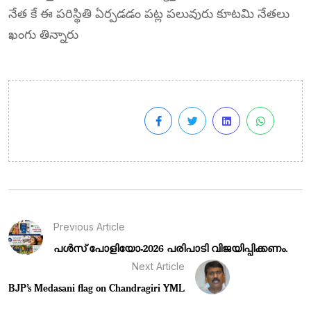
నేత కే ఈ పరిస్థితి ఏర్పడడం పట్ల పలువురు కూటమి నేతలు
ఖంగు తిన్నారు
Previous Article
പൾസ് പോളിയോ-2026 പരിപാടി വിജയിപ്പിക്കണം.
Next Article
BJP’s Medasani flag on Chandragiri YML