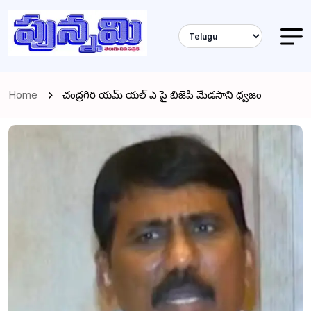
Home
చంద్రగిరి యమ్ యల్ ఎ పై బిజెపి మేడసాని ధ్వజం