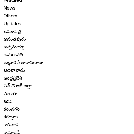
Featured
News
Others
Updates
అనకాపల్లి
అనంతపురం
అన్నమయ్య
అమరావతి
అల్లూరి సీతారామరాజు
ఆదిలాబాదు
ఆంధ్రప్రదేశ్
ఎన్ టి ఆర్ జిల్లా
ఎలూరు
కడప
కరీంనగర్
కర్నూలు
కాకినాడ
కామారెడ్డి