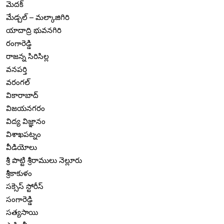
మెదక్
మేడ్చల్ – మల్కాజిగిరి
యాదాద్రి భువనగిరి
రంగారెడ్డి
రాజన్న సిరిసిల్ల
వనపర్తి
వరంగల్
వికారాబాద్
విజయనగరం
విద్య విజ్ఞానం
విశాఖపట్నం
వీడియోలు
శ్రీ పొట్టి శ్రీరాములు నెల్లూరు
శ్రీకాకుళం
సక్సెస్ స్టోరీస్
సంగారెడ్డి
సత్యసాయి