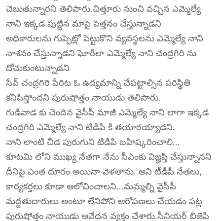
చెబుతున్నారని తెలిపారు.చిత్తూరు నుంచి వచ్చిన ఎమ్మెల్యే
నాని ఇక్కడ పుట్టిన మాపై పెత్తనం చేస్తున్నాడని
అధికారులను గుప్పెట్లో పెట్టుకొని వ్యవస్థలను ఎమ్మెల్యే నాని
నాశనం చేస్తున్నాడని ఘోరీలా ఎమ్మెల్యే నాని చంద్రగిరి ను
దోచుకుంటున్నాడని
సేవ్ చంద్రగిరి పేరిట ఓ ఉద్యమాన్ని చేపట్టాల్సిన పరిస్థితి
కనిపిస్తోందని పురుషోత్తం నాయుడు తెలిపారు.
గుడివాడ కు చెందిన వైసీపీ మాజీ ఎమ్మెల్యే నాని లాగా ఇక్కడ
చంద్రగిరి ఎమ్మెల్యే నాని టిడిపి కి తయారయ్యాడని.
నాని లాంటి చీడ పురుగుని టిడిపి బహిష్కరించాలి…
కూటమి లోని ముఖ్య నేతగా నేను సీఎంకు విజ్ఞప్తి చేస్తున్నానని
దీనిపై ఎంత దూరం అయినా వెళతాను. అని టీడీపీ నేతలు,
కార్యకర్తలు కూడా ఆలోచించాలని…మమ్మల్ని వైసీపీ
మద్దతుదారులు అంటూ లేనిపోని ఆరోపణలు చేయడం పట్ల
పురుషోత్తం నాయుడు ఆవేదన వ్యక్తం చేశారు.‌సీనియర్ బిజెపి