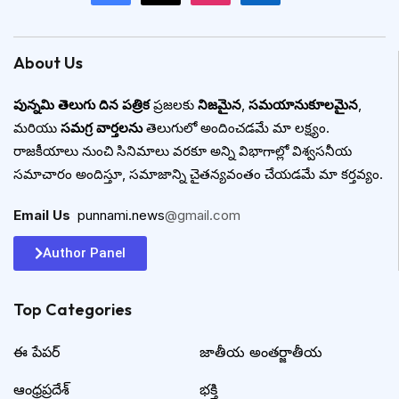
About Us
పున్నమి తెలుగు దిన పత్రిక
ప్రజలకు
నిజమైన
,
సమయానుకూలమైన
,
మరియు
సమగ్ర వార్తలను
తెలుగులో అందించడమే మా లక్ష్యం.
రాజకీయాలు నుంచి సినిమాలు వరకూ అన్ని విభాగాల్లో విశ్వసనీయ
సమాచారం అందిస్తూ, సమాజాన్ని చైతన్యవంతం చేయడమే మా కర్తవ్యం.
Email Us
:
punnami.news
@gmail.com
Author Panel
Top Categories​
ఈ పేపర్
జాతీయ అంతర్జాతీయ
ఆంధ్రప్రదేశ్
భక్తి