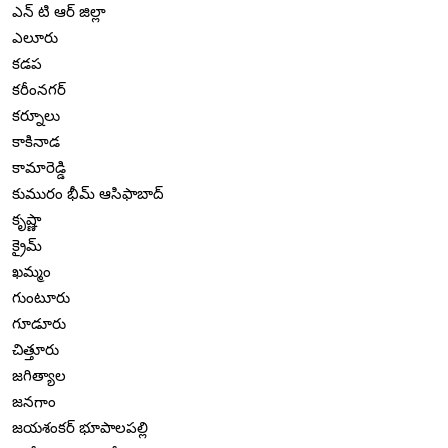
ఎన్ టి ఆర్ జిల్లా
ఎలూరు
కడప
కరీంనగర్
కర్నూలు
కాకినాడ
కామారెడ్డి
కుమురం భీమ్ ఆసిఫాబాద్
కృష్ణా
క్రైమ్
ఖమ్మం
గుంటూరు
గూడూరు
చిత్తూరు
జగిత్యాల
జనగాం
జయశంకర్ భూపాలపల్లి