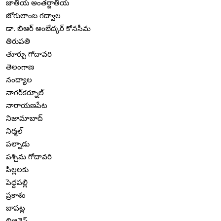
జాతీయ అంతర్జాతీయ
జోగులాంబ గద్వాల
డా. బిఆర్ అంబేద్కర్ కోనసీమ
తిరుపతి
తూర్పు గోదావరి
తెలంగాణ
నంద్యాల
నాగర్‌కర్నూల్
నారాయణపేట
నిజామాబాద్
నిర్మల్
పల్నాడు
పశ్చిమ గోదావరి
పిల్లలకు
పెద్దపల్లి
ప్రకాశం
బాపట్ల
బిజినెస్