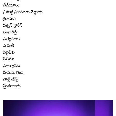
వీడియోలు
శ్రీ పొట్టి శ్రీరాములు నెల్లూరు
శ్రీకాకుళం
సక్సెస్ స్టోరీస్
సంగారెడ్డి
సత్యసాయి
సాహితీ
సిద్ధిపేట
సినిమా
సూర్యాపేట
హనుమకొండ
హెల్త్ టిప్స్
హైదరాబాద్