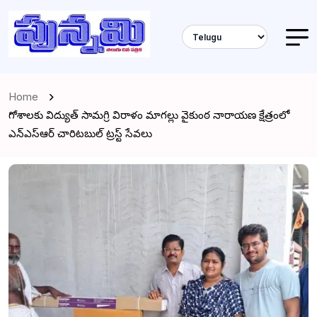
Home
గోశాలకు విద్యుత్ సామగ్రి విరాళం మాగల్లు వైకుంఠ నారాయణ క్షేత్రంలో
ఎన్ఎస్ఆర్ చారిటబుల్ ట్రస్ట్ సేవలు