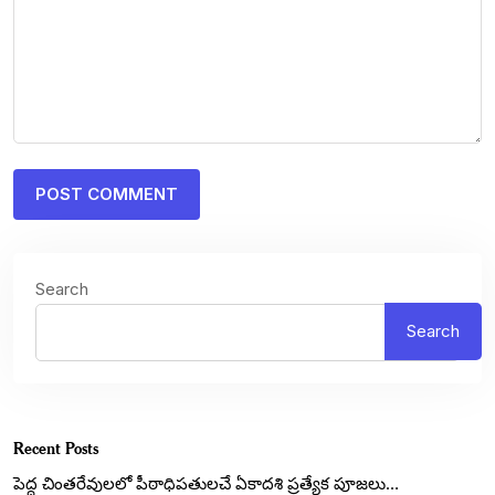
Search
Search
Recent Posts
పెద్ద చింతరేవులలో పీఠాధిపతులచే ఏకాదశి ప్రత్యేక పూజలు…