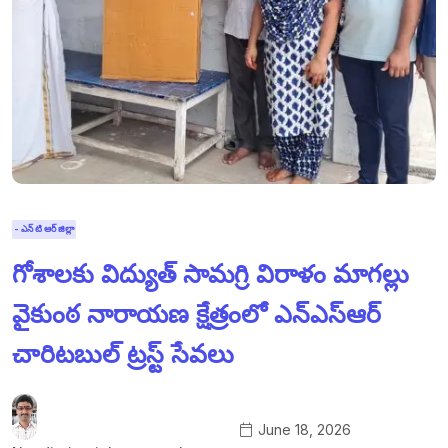
- ఎన్ టి ఆర్ జిల్లా
గోశాలకు విద్యుత్ సామగ్రి విరాళం మాగల్లు
వైకుంఠ నారాయణ క్షేత్రంలో ఎన్ఎస్ఆర్
చారిటబుల్ ట్రస్ట్ సేవలు
June 18, 2026