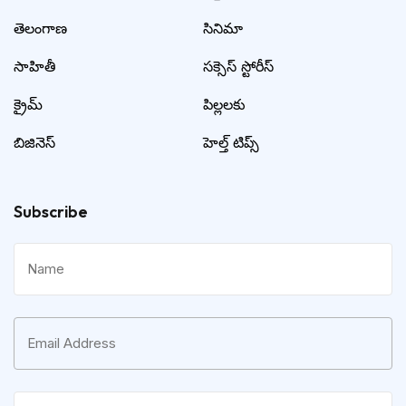
తెలంగాణ
సినిమా
సాహితీ
సక్సెస్ స్టోరీస్
క్రైమ్
పిల్లలకు
బిజినెస్
హెల్త్ టిప్స్
Subscribe