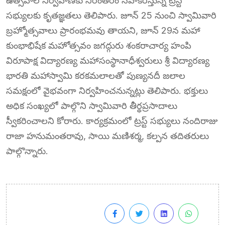
ఉత్సవాల నిర్వహణకు నిరంతరం సహకరిస్తున్న ట్రస్ట్
సభ్యులకు కృతజ్ఞతలు తెలిపారు. జూన్ 25 నుంచి స్వామివారి
బ్రహ్మోత్సవాలు ప్రారంభమవు తాయని, జూన్ 29న మహా
కుంభాభిషేక మహోత్సవం జగద్గురు శంకరాచార్య హంపి
విరూపాక్ష విద్యారణ్య మహాసంస్థానాధీశ్వరులు శ్రీ విద్యారణ్య
భారతి మహాస్వామి కరకమలాలతో పుణ్యనదీ జలాల
సమక్షంలో వైభవంగా నిర్వహించనున్నట్లు తెలిపారు. భక్తులు
అధిక సంఖ్యలో పాల్గొని స్వామివారి తీర్థప్రసాదాలు
స్వీకరించాలని కోరారు. కార్యక్రమంలో ట్రస్ట్ సభ్యులు నందిరాజు
రాజా హనుమంతరావు, సాయి మణిశర్మ, కల్పన తదితరులు
పాల్గొన్నారు.