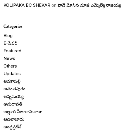
KOLIPAKA BC SHEKAR
on
పాడే మోసిన మాజీ ఎమ్మెల్యే రాజయ్య
Categories
Blog
E-పేపర్
Featured
News
Others
Updates
అనకాపల్లి
అనంతపురం
అన్నమయ్య
అమరావతి
అల్లూరి సీతారామరాజు
ఆదిలాబాదు
ఆంధ్రప్రదేశ్