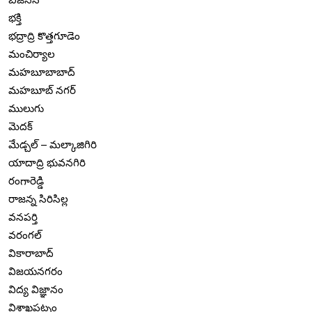
భక్తి
భద్రాద్రి కొత్తగూడెం
మంచిర్యాల
మహబూబాబాద్
మహబూబ్ నగర్
ములుగు
మెదక్
మేడ్చల్ – మల్కాజిగిరి
యాదాద్రి భువనగిరి
రంగారెడ్డి
రాజన్న సిరిసిల్ల
వనపర్తి
వరంగల్
వికారాబాద్
విజయనగరం
విద్య విజ్ఞానం
విశాఖపట్నం