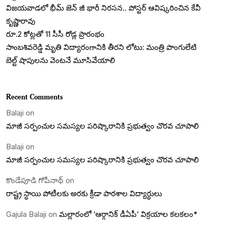
విజయవాడలో భీమ్ జెన్ జీ భారీ నిరసన.. పోస్టర్ ఆవిష్కరించిన కేవీ
కృష్ణారావు
రూ.2 కోట్లతో 11 సీసీ రోడ్ల ప్రారంభం
సాంబశివరెడ్డి మృతి విద్యారంగానికి తీరని లోటు: మంత్రి పొంగులేటి
బెల్ట్‌ షాపులను వెంటనే మూసివేయాలి
Recent Comments
Balaji
on
మాజీ సర్పంచుల సమస్యల పరిష్కారానికి ప్రభుత్వం చొరవ చూపాలి
Balaji
on
మాజీ సర్పంచుల సమస్యల పరిష్కారానికి ప్రభుత్వం చొరవ చూపాలి
కొండేపూడి గోపీనాథ్
on
రాష్ట్ర స్ధాయి పోటీలకు అరకు క్రీడా పాఠశాల విద్యార్ధులు
Gajula Balaji
on
మల్లారంలో ‘ఆర్గానిక్ డీఏపీ’ విక్రయాల కలకలం*