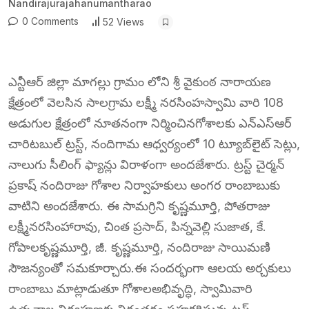
Nandirajurajahanumantharao
0 Comments
52 Views
ఎన్టీఆర్ జిల్లా మాగల్లు గ్రామం లోని శ్రీ వైకుంఠ నారాయణ
క్షేత్రంలో వెలసిన సాలగ్రామ లక్ష్మీ నరసింహస్వామి వారి 108
అడుగుల క్షేత్రంలో నూతనంగా నిర్మించినగోశాలకు ఎన్ఎస్ఆర్
చారిటబుల్ ట్రస్ట్, నందిగామ ఆధ్వర్యంలో 10 ట్యూబ్‌లైట్ సెట్లు,
నాలుగు సీలింగ్ ఫ్యాన్లు విరాళంగా అందజేశారు. ట్రస్ట్ చైర్మన్
ప్రకాష్ నందిరాజు గోశాల నిర్వాహకులు అంగర రాంబాబుకు
వాటిని అందజేశారు. ఈ సామగ్రిని కృష్ణమూర్తి, పోతరాజు
లక్ష్మీనరసింహారావు, చింత ప్రసాద్, పిన్నవెల్లి సుజాత, కే.
గోపాలకృష్ణమూర్తి, జీ. కృష్ణమూర్తి, నందిరాజు సాయిమణి
సౌజన్యంతో సమకూర్చారు.ఈ సందర్భంగా ఆలయ అర్చకులు
రాంబాబు మాట్లాడుతూ గోశాలఅభివృద్ధి, స్వామివారి