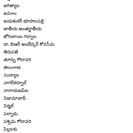
జగిత్యాల
జనగాం
జయశంకర్ భూపాలపల్లి
జాతీయ అంతర్జాతీయ
జోగులాంబ గద్వాల
డా. బిఆర్ అంబేద్కర్ కోనసీమ
తిరుపతి
తూర్పు గోదావరి
తెలంగాణ
నంద్యాల
నాగర్‌కర్నూల్
నారాయణపేట
నిజామాబాద్
నిర్మల్
పల్నాడు
పశ్చిమ గోదావరి
పిల్లలకు