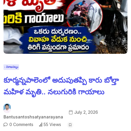
- విశాఖపట్నం
కూర్మన్నపాలెంలో అదుపుతప్పి కారు బోల్తా
మహిళ మృతి.. నలుగురికి గాయాలు
July 2, 2026
Bantusantoshsatyanarayana
0 Comments
55 Views