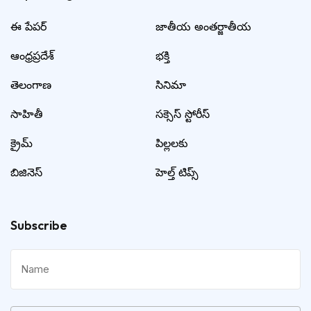
ఈ పేపర్
జాతీయ అంతర్జాతీయ
ఆంధ్రప్రదేశ్
భక్తి
తెలంగాణ
సినిమా
సాహితీ
సక్సెస్ స్టోరీస్
క్రైమ్
పిల్లలకు
బిజినెస్
హెల్త్ టిప్స్
Subscribe