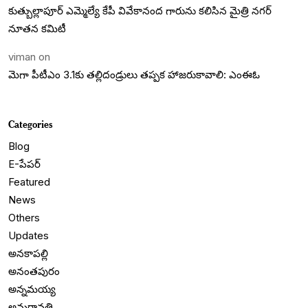
కుత్బుల్లాపూర్ ఎమ్మెల్యే కేపీ వివేకానంద గారును కలిసిన మైత్రి నగర్
నూతన కమిటీ
viman
on
మెగా పీటీఎం 3.1కు తల్లిదండ్రులు తప్పక హాజరుకావాలి: ఎంఈఓ
Categories
Blog
E-పేపర్
Featured
News
Others
Updates
అనకాపల్లి
అనంతపురం
అన్నమయ్య
అమరావతి