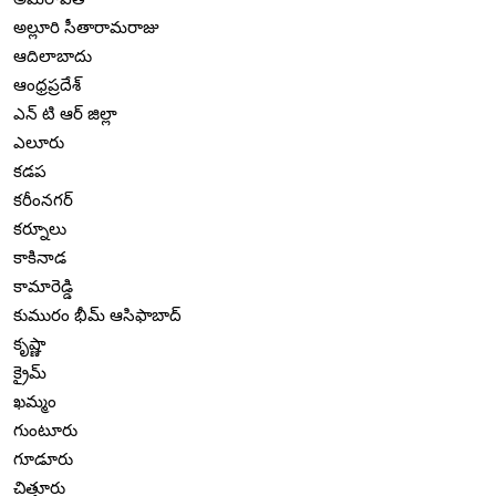
అల్లూరి సీతారామరాజు
ఆదిలాబాదు
ఆంధ్రప్రదేశ్
ఎన్ టి ఆర్ జిల్లా
ఎలూరు
కడప
కరీంనగర్
కర్నూలు
కాకినాడ
కామారెడ్డి
కుమురం భీమ్ ఆసిఫాబాద్
కృష్ణా
క్రైమ్
ఖమ్మం
గుంటూరు
గూడూరు
చిత్తూరు