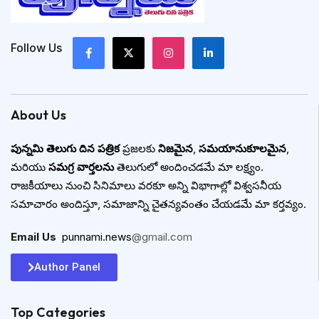
Follow Us
About Us
పున్నమి తెలుగు దిన పత్రిక
ప్రజలకు
నిజమైన
,
సమయానుకూలమైన
,
మరియు
సమగ్ర వార్తలను
తెలుగులో అందించడమే మా లక్ష్యం.
రాజకీయాలు నుంచి సినిమాలు వరకూ అన్ని విభాగాల్లో విశ్వసనీయ
సమాచారం అందిస్తూ, సమాజాన్ని చైతన్యవంతం చేయడమే మా కర్తవ్యం.
Email Us
:
punnami.news
@gmail.com
Author Panel
Top Categories​