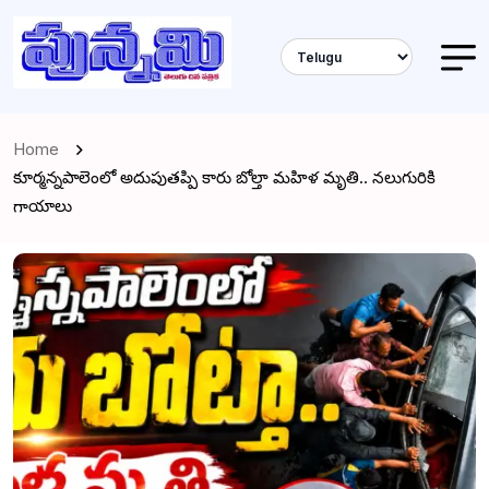
Home
కూర్మన్నపాలెంలో అదుపుతప్పి కారు బోల్తా మహిళ మృతి.. నలుగురికి
గాయాలు