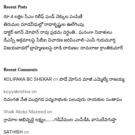
Recent Posts
రూ.4 లక్షల సీఎం రిలీఫ్ ఫండ్ చెక్కుల పంపిణీ
తిరుమల మాడవీధుల్లో రాధాకృష్ణుల ఊరేగింపు
డాక్టర్ జగన్ మోహన్ రావు ప్రథమ వర్ధంతి.. ఘనంగా నివాళులు
డీఎస్సీ అక్రమాలపై సీబీఐ విచారణ జరిపించాలి-ఎంపీ గురుమూర్తి
విజయవాడలో బ్రాహ్మణులపై దాడి దారుణం: దామరాజు క్రాంతికుమార్
Recent Comments
KOLIPAKA BC SHEKAR
on
పాడే మోసిన మాజీ ఎమ్మెల్యే రాజయ్య
koyyakrishna
on
దివంగత నేత ముద్రగడ పద్మనాభంకు పలువురు నాయకుల సంతాపం
Shaik Abdul Mazeed
on
గ్రామాల అభివృద్దె లక్ష్యం…….గడివేముల ఎంపీడీఓ వాసుదేవగుప్తా
SATHISH
on