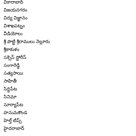
వికారాబాద్
విజయనగరం
విద్య విజ్ఞానం
విశాఖపట్నం
వీడియోలు
శ్రీ పొట్టి శ్రీరాములు నెల్లూరు
శ్రీకాకుళం
సక్సెస్ స్టోరీస్
సంగారెడ్డి
సత్యసాయి
సాహితీ
సిద్ధిపేట
సినిమా
సూర్యాపేట
హనుమకొండ
హెల్త్ టిప్స్
హైదరాబాద్