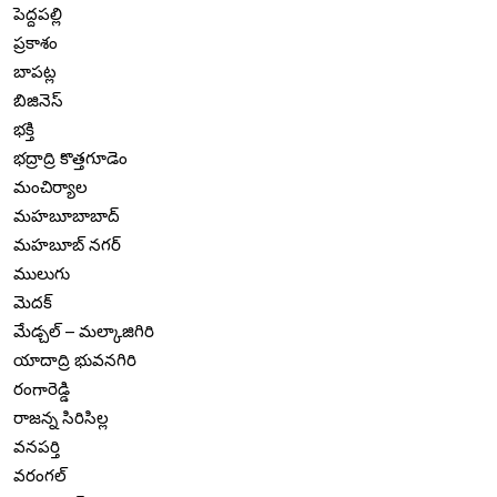
పెద్దపల్లి
ప్రకాశం
బాపట్ల
బిజినెస్
భక్తి
భద్రాద్రి కొత్తగూడెం
మంచిర్యాల
మహబూబాబాద్
మహబూబ్ నగర్
ములుగు
మెదక్
మేడ్చల్ – మల్కాజిగిరి
యాదాద్రి భువనగిరి
రంగారెడ్డి
రాజన్న సిరిసిల్ల
వనపర్తి
వరంగల్