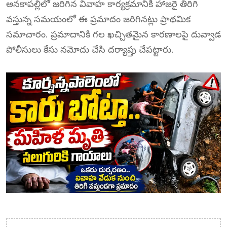
అనకాపల్లిలో జరిగిన వివాహ కార్యక్రమానికి హాజరై తిరిగి
వస్తున్న సమయంలో ఈ ప్రమాదం జరిగినట్లు ప్రాథమిక
సమాచారం. ప్రమాదానికి గల ఖచ్చితమైన కారణాలపై దువ్వాడ
పోలీసులు కేసు నమోదు చేసి దర్యాప్తు చేపట్టారు.