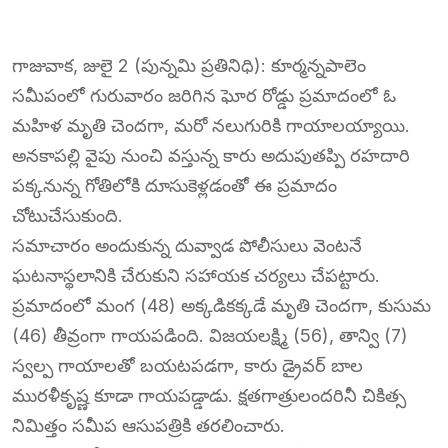
గాజువాక, జులై 2 (పున్నమి ప్రతినిధి): కూర్మన్నపాలెం
సమీపంలో గురువారం జరిగిన ఘోర రోడ్డు ప్రమాదంలో ఓ
మహిళ మృతి చెందగా, మరో నలుగురికి గాయాలయ్యాయి.
అనకాపల్లి వైపు నుంచి వస్తున్న కారు అదుపుతప్పి రహదారి
పక్కనున్న గోతిలోకి దూసుకెళ్లడంతో ఈ ప్రమాదం
చోటుచేసుకుంది.
సమాచారం అందుకున్న దువ్వాడ పోలీసులు వెంటనే
ఘటనాస్థలానికి చేరుకుని సహాయక చర్యలు చేపట్టారు.
ప్రమాదంలో మంగ (48) అక్కడికక్కడే మృతి చెందగా, కుసుమ
(46) తీవ్రంగా గాయపడింది. విజయలక్ష్మి (56), తాన్వి (7)
స్వల్ప గాయాలతో బయటపడగా, కారు డ్రైవర్ బాల
మురళీకృష్ణ కూడా గాయపడ్డాడు. క్షతగాత్రులందరినీ చికిత్స
నిమిత్తం సమీప ఆసుపత్రికి తరలించారు.