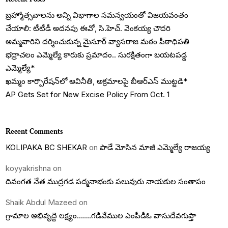
బ్రహ్మోత్సవాలను అన్ని విభాగాల సమన్వయంతో విజయవంతం
చేయాలి: టీటీడీ అదనపు ఈవో, సి.హెచ్. వెంకయ్య చౌదరి
అమ్మవారిని దర్శించుకున్న మైసూర్ వ్యాసరాజ మఠం పీఠాధిపతి
భద్రాచలం ఎమ్మెల్యే కారుకు ప్రమాదం.. సురక్షితంగా బయటపడ్డ
ఎమ్మెల్యే*
ఖమ్మం కార్పొరేషన్‌లో అవినీతి, అక్రమాలపై బీఆర్ఎస్ ముట్టడి*
AP Gets Set for New Excise Policy From Oct. 1
Recent Comments
KOLIPAKA BC SHEKAR
on
పాడే మోసిన మాజీ ఎమ్మెల్యే రాజయ్య
koyyakrishna
on
దివంగత నేత ముద్రగడ పద్మనాభంకు పలువురు నాయకుల సంతాపం
Shaik Abdul Mazeed
on
గ్రామాల అభివృద్దె లక్ష్యం…….గడివేముల ఎంపీడీఓ వాసుదేవగుప్తా