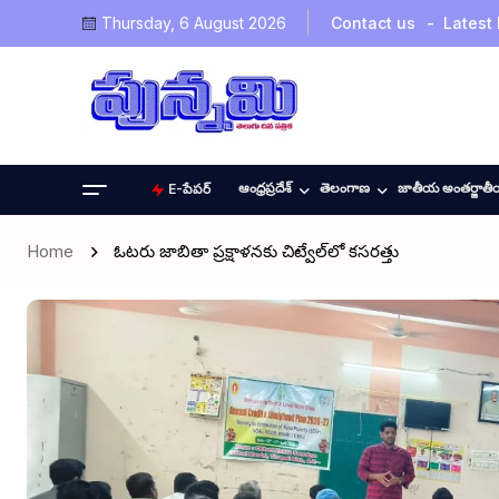
Thursday, 6 August 2026
Contact us
Latest
ఆంధ్రప్రదేశ్
తెలంగాణ
జాతీయ అంతర్జాత
E-పేపర్
Home
ఓటరు జాబితా ప్రక్షాళనకు చిట్వేల్‌లో కసరత్తు