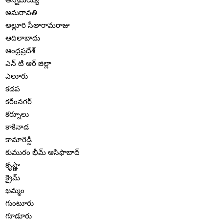
అమరావతి
అల్లూరి సీతారామరాజు
ఆదిలాబాదు
ఆంధ్రప్రదేశ్
ఎన్ టి ఆర్ జిల్లా
ఎలూరు
కడప
కరీంనగర్
కర్నూలు
కాకినాడ
కామారెడ్డి
కుమురం భీమ్ ఆసిఫాబాద్
కృష్ణా
క్రైమ్
ఖమ్మం
గుంటూరు
గూడూరు