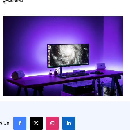
హైదరాబాద్
w Us