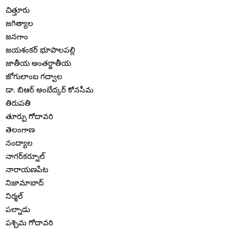
చిత్తూరు
జగిత్యాల
జనగాం
జయశంకర్ భూపాలపల్లి
జాతీయ అంతర్జాతీయ
జోగులాంబ గద్వాల
డా. బిఆర్ అంబేద్కర్ కోనసీమ
తిరుపతి
తూర్పు గోదావరి
తెలంగాణ
నంద్యాల
నాగర్‌కర్నూల్
నారాయణపేట
నిజామాబాద్
నిర్మల్
పల్నాడు
పశ్చిమ గోదావరి