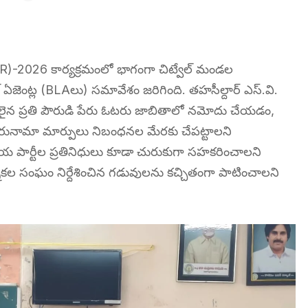
(SIR)-2026 కార్యక్రమంలో భాగంగా చిట్వేల్ మండల
జెంట్ల (BLAలు) సమావేశం జరిగింది. తహసీల్దార్ ఎస్.వి.
లైన ప్రతి పౌరుడి పేరు ఓటరు జాబితాలో నమోదు చేయడం,
ిరునామా మార్పులు నిబంధనల మేరకు చేపట్టాలని
కీయ పార్టీల ప్రతినిధులు కూడా చురుకుగా సహకరించాలని
ికల సంఘం నిర్దేశించిన గడువులను కచ్చితంగా పాటించాలని