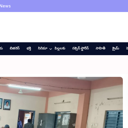
 News
ీయ
బిజినెస్
భక్తి
సినిమా
పిల్లలకు
సక్సెస్ స్టోరీస్
సాహితీ
క్రైమ్
హ