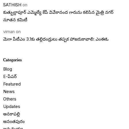
SATHISH
on
కుత్బుల్లాపూర్ ఎమ్మెల్యే కేపీ వివేకానంద గారును కలిసిన మైత్రి నగర్
నూతన కమిటీ
viman
on
మెగా పీటీఎం 3.1కు తల్లిదండ్రులు తప్పక హాజరుకావాలి: ఎంఈఓ
Categories
Blog
E-పేపర్
Featured
News
Others
Updates
అనకాపల్లి
అనంతపురం
అన్నమయ్య