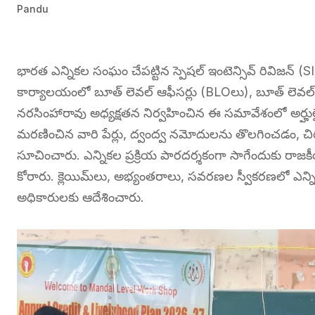
Pandu
భారత ఎన్నికల సంఘం చేపట్టిన స్పెషల్ ఇంటెన్సివ్ రివిజన్ 
కార్యాలయంలో బూత్ లెవల్ ఆఫీసర్లు (BLOలు), బూత్ లెవల్ ఏ
నరసింహారావు అధ్యక్షతన నిర్వహించిన ఈ సమావేశంలో అర్హు
మరణించిన వారి పేర్లు, ద్వంద్వ నమోదులను తొలగించడం, చ
సూచించారు. ఎన్నికల ప్రక్రియ పారదర్శకంగా సాగేందుకు రాజ
కోరారు. క్లెయిమ్‌లు, అభ్యంతరాలు, సవరణల స్వీకరణలో ఎన్న
అధికారులకు ఆదేశించారు.