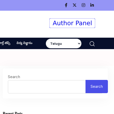
ెల్త్ టిప్స్
విద్య విజ్ఞానం
Search
Search
Recent Posts