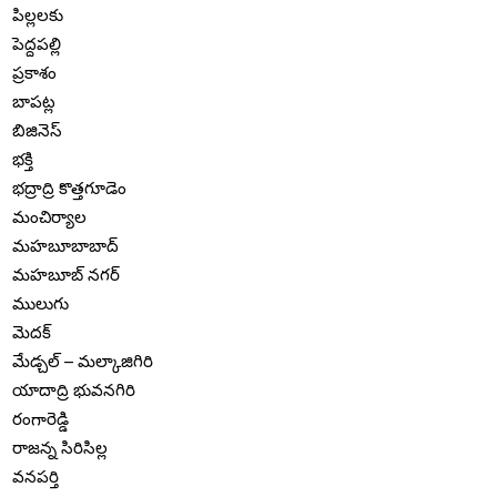
పిల్లలకు
పెద్దపల్లి
ప్రకాశం
బాపట్ల
బిజినెస్
భక్తి
భద్రాద్రి కొత్తగూడెం
మంచిర్యాల
మహబూబాబాద్
మహబూబ్ నగర్
ములుగు
మెదక్
మేడ్చల్ – మల్కాజిగిరి
యాదాద్రి భువనగిరి
రంగారెడ్డి
రాజన్న సిరిసిల్ల
వనపర్తి