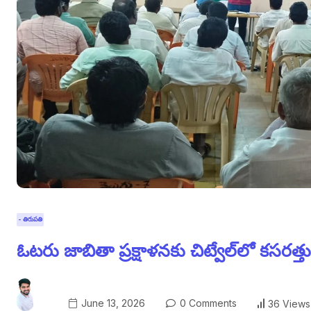
- తిరుపతి
ఓటరు జాబితా ప్రక్షాళనకు చిట్వేల్‌లో కసరత్తు
June 13, 2026
0 Comments
36 Views