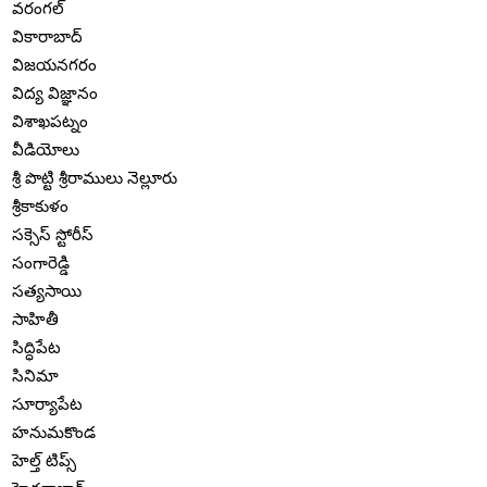
వరంగల్
వికారాబాద్
విజయనగరం
విద్య విజ్ఞానం
విశాఖపట్నం
వీడియోలు
శ్రీ పొట్టి శ్రీరాములు నెల్లూరు
శ్రీకాకుళం
సక్సెస్ స్టోరీస్
సంగారెడ్డి
సత్యసాయి
సాహితీ
సిద్ధిపేట
సినిమా
సూర్యాపేట
హనుమకొండ
హెల్త్ టిప్స్