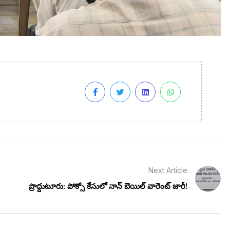
Next Article
ప్రొద్దుటూరు: పోక్సో కేసులో నాన్ బెయిల్ వారెంట్ జారీ!