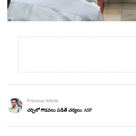
Previous Article
చర్చిలో గొడవలు పడితే చర్యలు: ASP