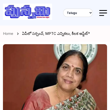
Home
ఏపీలో సర్పంచ్, MPTC ఎన్నికలు, కీలక అప్డేట్*