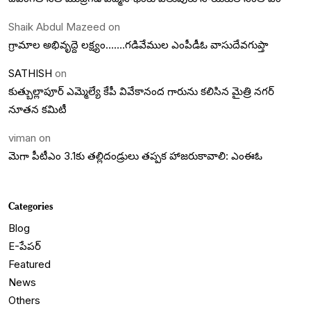
Shaik Abdul Mazeed
on
గ్రామాల అభివృద్దె లక్ష్యం…….గడివేముల ఎంపీడీఓ వాసుదేవగుప్తా
SATHISH
on
కుత్బుల్లాపూర్ ఎమ్మెల్యే కేపీ వివేకానంద గారును కలిసిన మైత్రి నగర్
నూతన కమిటీ
viman
on
మెగా పీటీఎం 3.1కు తల్లిదండ్రులు తప్పక హాజరుకావాలి: ఎంఈఓ
Categories
Blog
E-పేపర్
Featured
News
Others