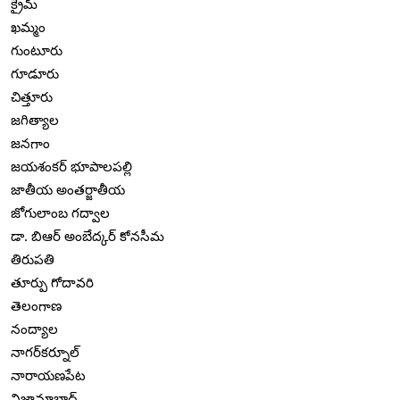
క్రైమ్
ఖమ్మం
గుంటూరు
గూడూరు
చిత్తూరు
జగిత్యాల
జనగాం
జయశంకర్ భూపాలపల్లి
జాతీయ అంతర్జాతీయ
జోగులాంబ గద్వాల
డా. బిఆర్ అంబేద్కర్ కోనసీమ
తిరుపతి
తూర్పు గోదావరి
తెలంగాణ
నంద్యాల
నాగర్‌కర్నూల్
నారాయణపేట
నిజామాబాద్