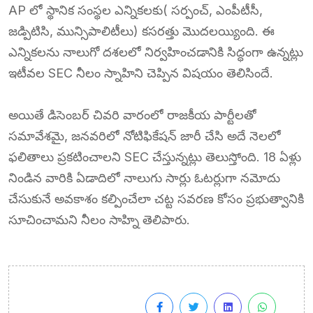
AP లో స్థానిక సంస్థల ఎన్నికలకు( సర్పంచ్, ఎంపీటీసీ,
జడ్పిటిసి, మున్సిపాలిటీలు) కసరత్తు మొదలయ్యింది. ఈ
ఎన్నికలను నాలుగో దశలలో నిర్వహించడానికి సిద్ధంగా ఉన్నట్లు
ఇటీవల SEC నీలం స్నాహిని చెప్పిన విషయం తెలిసిందే.
అయితే డిసెంబర్ చివరి వారంలో రాజకీయ పార్టీలతో
సమావేశమై, జనవరిలో నోటిఫికేషన్ జారీ చేసి అదే నెలలో
ఫలితాలు ప్రకటించాలని SEC చేస్తున్నట్లు తెలుస్తోంది. 18 ఏళ్లు
నిండిన వారికి ఏడాదిలో నాలుగు సార్లు ఓటర్లుగా నమోదు
చేసుకునే అవకాశం కల్పించేలా చట్ట సవరణ కోసం ప్రభుత్వానికి
సూచించామని నీలం సాహ్ని తెలిపారు.