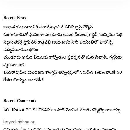
Recent Posts
బాధిత కుటుంబంనికి పరామర్శించిన GDR ట్రస్ట్ చేర్మెన్
టంగుటూరులో ఘనంగా చుండూరు అమర వీరులు, గద్దర్ సంస్మరణ సభ
సిద్ధాంతకర్త ప్రొఫెసర్ కొత్తపల్లి జయశంకర్ సార్ జయంతిలో పాల్గొన్న
ఉద్యమకారుల ఫోరం
చుండూరు అమర వీరులకు కొవ్వొత్తుల ప్రదర్శనతో ఘన నివాళి.. గద్దర్‌కు
స్మరణాంజలి
బుధరావుపేట యువజన కాంగ్రెస్ ఆధ్వర్యంలో నిరుపేద కుటుంబానికి 50
కేజీల బియ్యం అందజేత
Recent Comments
KOLIPAKA BC SHEKAR
on
పాడే మోసిన మాజీ ఎమ్మెల్యే రాజయ్య
koyyakrishna
on
దివంగత నేత ముద్రగడ పద్మనాభంకు పలువురు నాయకుల సంతాపం