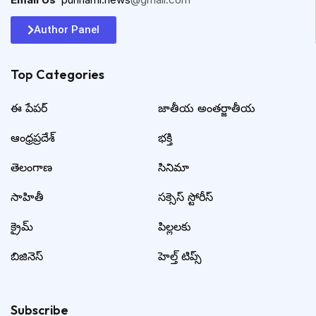
Author Panel
Top Categories​
ఈ పేపర్
జాతీయ అంతర్జాతీయ
ఆంధ్రప్రదేశ్
భక్తి
తెలంగాణ
సినిమా
సాహితీ
సక్సెస్ స్టోరీస్
క్రైమ్
పిల్లలకు
బిజినెస్
హెల్త్ టిప్స్
Subscribe