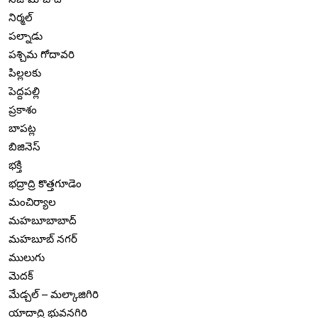
నిర్మల్
పల్నాడు
పశ్చిమ గోదావరి
పిల్లలకు
పెద్దపల్లి
ప్రకాశం
బాపట్ల
బిజినెస్
భక్తి
భద్రాద్రి కొత్తగూడెం
మంచిర్యాల
మహబూబాబాద్
మహబూబ్ నగర్
ములుగు
మెదక్
మేడ్చల్ – మల్కాజిగిరి
యాదాద్రి భువనగిరి