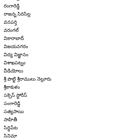
రంగారెడ్డి
రాజన్న సిరిసిల్ల
వనపర్తి
వరంగల్
వికారాబాద్
విజయనగరం
విద్య విజ్ఞానం
విశాఖపట్నం
వీడియోలు
శ్రీ పొట్టి శ్రీరాములు నెల్లూరు
శ్రీకాకుళం
సక్సెస్ స్టోరీస్
సంగారెడ్డి
సత్యసాయి
సాహితీ
సిద్ధిపేట
సినిమా