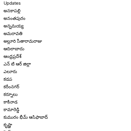
Updates
అనకాపల్లి
అనంతపురం
అన్నమయ్య
అమరావతి
అల్లూరి సీతారామరాజు
ఆదిలాబాదు
ఆంధ్రప్రదేశ్
ఎన్ టి ఆర్ జిల్లా
ఎలూరు
కడప
కరీంనగర్
కర్నూలు
కాకినాడ
కామారెడ్డి
కుమురం భీమ్ ఆసిఫాబాద్
కృష్ణా