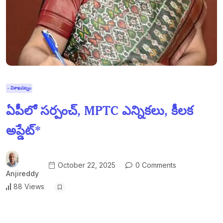
- విశాఖపట్నం
ఏపీలో సర్పంచ్, MPTC ఎన్నికలు, కీలక
అప్డేట్*
October 22, 2025
0 Comments
Anjireddy
88 Views