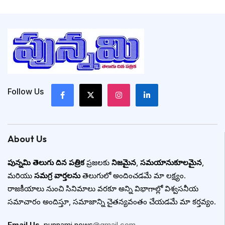
Follow Us
About Us
పున్నమి తెలుగు దిన పత్రిక
ప్రజలకు
నిజమైన
,
సమయానుకూలమైన
,
మరియు
సమగ్ర వార్తలను
తెలుగులో అందించడమే మా లక్ష్యం.
రాజకీయాలు నుంచి సినిమాలు వరకూ అన్ని విభాగాల్లో విశ్వసనీయ
సమాచారం అందిస్తూ, సమాజాన్ని చైతన్యవంతం చేయడమే మా కర్తవ్యం.
Email Us
:
punnami.news
@gmail.com