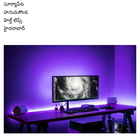
సూర్యాపేట
హనుమకొండ
హెల్త్ టిప్స్
హైదరాబాద్