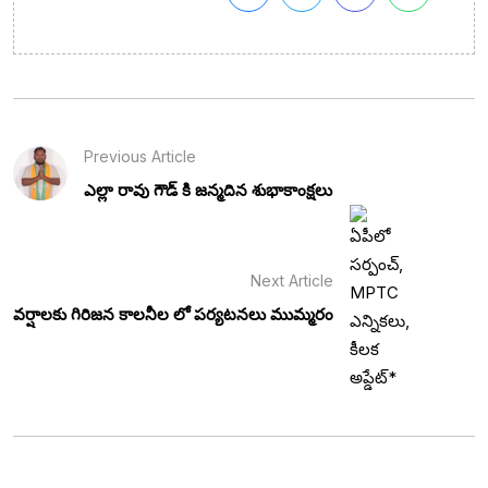
Previous Article
ఎల్లా రావు గౌడ్ కి జన్మదిన శుభాకాంక్షలు
Next Article
వర్షాలకు గిరిజన కాలనీల లో పర్యటనలు ముమ్మరం