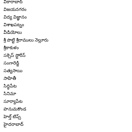
వికారాబాద్
విజయనగరం
విద్య విజ్ఞానం
విశాఖపట్నం
వీడియోలు
శ్రీ పొట్టి శ్రీరాములు నెల్లూరు
శ్రీకాకుళం
సక్సెస్ స్టోరీస్
సంగారెడ్డి
సత్యసాయి
సాహితీ
సిద్ధిపేట
సినిమా
సూర్యాపేట
హనుమకొండ
హెల్త్ టిప్స్
హైదరాబాద్