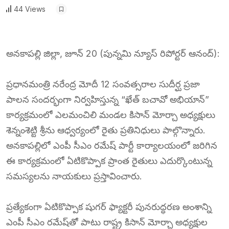
44 Views
అనకాపల్లి జిల్లా, జూన్ 20 (పున్నమి న్యూస్ రిపోర్టర్ ఆనంద్):
ప్రధానమంత్రి నరేంద్ర మోదీ 12 సంవత్సరాల సుదీర్ఘ ప్రజా
పాలన సందర్భంగా నిర్వహిస్తున్న “ఖేత్ బచావో అభియాన్”
కార్యక్రమంలో ఎలమంచిలి మండల కిసాన్ మోర్చా అధ్యక్షులు
శెన్నంశెట్టి శ్రీను ఆధ్వర్యంలో రైతు ప్రతినిధులు పాల్గొన్నారు.
అనకాపల్లిలో ఎంపీ సీఎం రమేష్ పార్టీ కార్యాలయంలో జరిగిన
ఈ కార్యక్రమంలో ఏటికొప్పాక ప్రాంత రైతులు ఎదుర్కొంటున్న
సమస్యలను నాయకులు ప్రస్తావించారు.
ప్రత్యేకంగా ఏటికొప్పాక షుగర్ ఫ్యాక్టరీ పునరుద్ధరణ అంశాన్ని
ఎంపీ సీఎం రమేష్‌తో పాటు రాష్ట్ర కిసాన్ మోర్చా అధ్యక్షుల