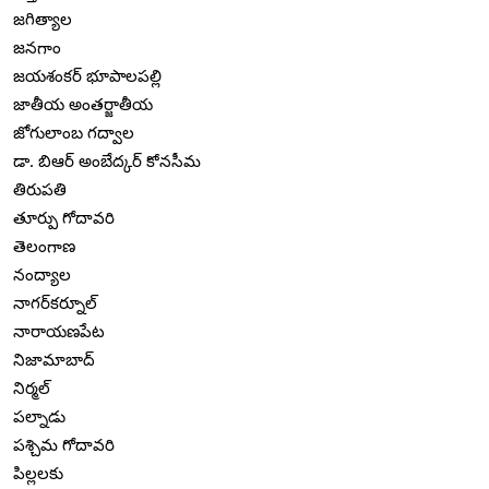
జగిత్యాల
జనగాం
జయశంకర్ భూపాలపల్లి
జాతీయ అంతర్జాతీయ
జోగులాంబ గద్వాల
డా. బిఆర్ అంబేద్కర్ కోనసీమ
తిరుపతి
తూర్పు గోదావరి
తెలంగాణ
నంద్యాల
నాగర్‌కర్నూల్
నారాయణపేట
నిజామాబాద్
నిర్మల్
పల్నాడు
పశ్చిమ గోదావరి
పిల్లలకు