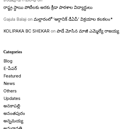
రాష్ట్ర స్ధాయి పోటీలకు అరకు క్రీడా పాఠశాల విద్యార్ధులు
Gajula Balaji
on
మల్లారంలో ‘ఆర్గానిక్ డీఏపీ’ విక్రయాల కలకలం*
KOLIPAKA BC SHEKAR
on
పాడే మోసిన మాజీ ఎమ్మెల్యే రాజయ్య
Categories
Blog
E-పేపర్
Featured
News
Others
Updates
అనకాపల్లి
అనంతపురం
అన్నమయ్య
అమరావతి