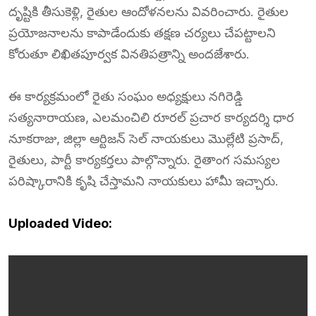
దృష్టికి తీసుకెళ్లి, రైతుల ఆందోళనలను వివరించారు. రైతుల
ప్రయోజనాలను కాపాడేందుకు తక్షణ చర్యలు చేపట్టాలని
కోరుతూ లిఖితపూర్వక వినతిపత్రాన్ని అందజేశారు.
ఈ కార్యక్రమంలో రైతు సంఘం అధ్యక్షులు నగిరెడ్డి
సత్యనారాయణ, ఎలమంచిలి రూరల్ ప్రచార కార్యదర్శి ధార
నూకరాజు, జిల్లా ఆర్టిజన్ సెల్ నాయకులు మొల్లేటి ప్రసాద్,
రైతులు, పార్టీ కార్యకర్తలు పాల్గొన్నారు. రైతాంగ సమస్యల
పరిష్కారానికి కృషి చేస్తామని నాయకులు హామీ ఇచ్చారు.
Uploaded Video: