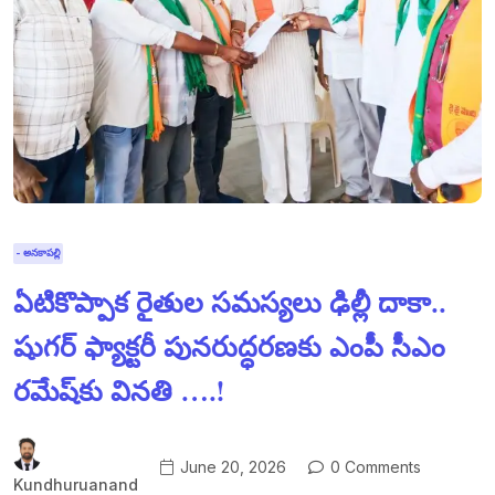
- అనకాపల్లి
ఏటికొప్పాక రైతుల సమస్యలు ఢిల్లీ దాకా..
షుగర్ ఫ్యాక్టరీ పునరుద్ధరణకు ఎంపీ సీఎం
రమేష్‌కు వినతి ….!
June 20, 2026
0 Comments
Kundhuruanand