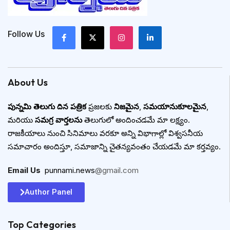
Follow Us
About Us
పున్నమి తెలుగు దిన పత్రిక
ప్రజలకు
నిజమైన
,
సమయానుకూలమైన
,
మరియు
సమగ్ర వార్తలను
తెలుగులో అందించడమే మా లక్ష్యం.
రాజకీయాలు నుంచి సినిమాలు వరకూ అన్ని విభాగాల్లో విశ్వసనీయ
సమాచారం అందిస్తూ, సమాజాన్ని చైతన్యవంతం చేయడమే మా కర్తవ్యం.
Email Us
:
punnami.news
@gmail.com
Author Panel
Top Categories​