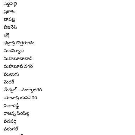
పెద్దపల్లి
ప్రకాశం
బాపట్ల
బిజినెస్
భక్తి
భద్రాద్రి కొత్తగూడెం
మంచిర్యాల
మహబూబాబాద్
మహబూబ్ నగర్
ములుగు
మెదక్
మేడ్చల్ – మల్కాజిగిరి
యాదాద్రి భువనగిరి
రంగారెడ్డి
రాజన్న సిరిసిల్ల
వనపర్తి
వరంగల్