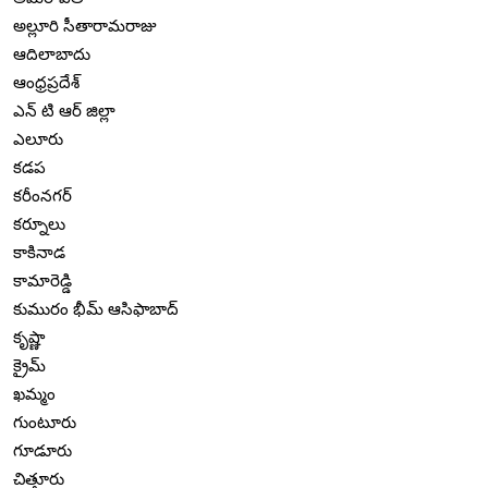
అల్లూరి సీతారామరాజు
ఆదిలాబాదు
ఆంధ్రప్రదేశ్
ఎన్ టి ఆర్ జిల్లా
ఎలూరు
కడప
కరీంనగర్
కర్నూలు
కాకినాడ
కామారెడ్డి
కుమురం భీమ్ ఆసిఫాబాద్
కృష్ణా
క్రైమ్
ఖమ్మం
గుంటూరు
గూడూరు
చిత్తూరు