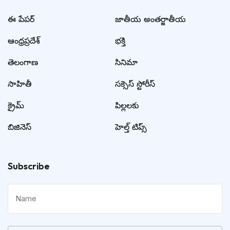
ఈ పేపర్
జాతీయ అంతర్జాతీయ
ఆంధ్రప్రదేశ్
భక్తి
తెలంగాణ
సినిమా
సాహితీ
సక్సెస్ స్టోరీస్
క్రైమ్
పిల్లలకు
బిజినెస్
హెల్త్ టిప్స్
Subscribe