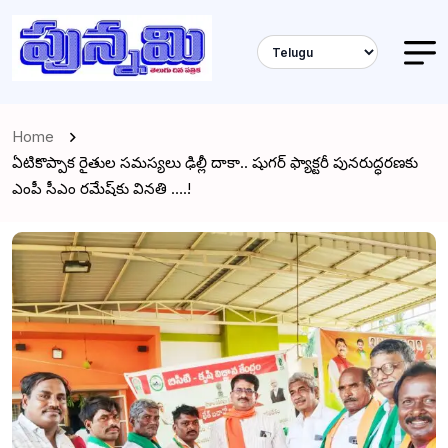
Home
ఏటికొప్పాక రైతుల సమస్యలు ఢిల్లీ దాకా.. షుగర్ ఫ్యాక్టరీ పునరుద్ధరణకు
ఎంపీ సీఎం రమేష్‌కు వినతి ….!