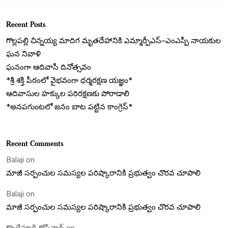
Recent Posts
గొల్లపల్లి చిన్నయ్య మాదిగ మృతదేహానికి ఎమ్మార్పీఎస్‌–ఎంఎస్పీ నాయకుల
ఘన నివాళి
ఘనంగా ఆదివాసీ దినోత్సవం
*శ్రీ శక్తి పీఠంలో వైభవంగా ధర్మరక్షణ యజ్ఞం*
ఆదివాసుల హక్కుల పరిరక్షణకు పోరాడాలి
*అనపగుంటలో జనం బాట పట్టిన కాంగ్రెస్*
Recent Comments
Balaji
on
మాజీ సర్పంచుల సమస్యల పరిష్కారానికి ప్రభుత్వం చొరవ చూపాలి
Balaji
on
మాజీ సర్పంచుల సమస్యల పరిష్కారానికి ప్రభుత్వం చొరవ చూపాలి
కొండేపూడి గోపీనాథ్
on