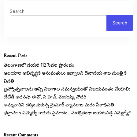
Search
Search
Recent Posts
తెలంగాణలో డయల్‌ 112 సేవల ప్రారంభం
ఆలయాల అభివృద్ధికి అనుమతులు ఇవ్వాలని దేవాదయ శాఖ మంత్రి కీ
వినతి
బ్రహ్మోత్సవాలను అన్ని విభాగాల సమన్వయంతో విజయవంతం చేయాలి:
టీటీడీ అదనపు ఈవో, సి.హెచ్. వెంకయ్య చౌదరి
అమ్మవారిని దర్శించుకున్న మైసూర్ వ్యాసరాజ మఠం పీఠాధిపతి
భద్రాచలం ఎమ్మెల్యే కారుకు ప్రమాదం.. సురక్షితంగా బయటపడ్డ ఎమ్మెల్యే*
Recent Comments