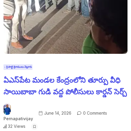
- శ్రీ పొట్టి శ్రీరాములు నెల్లూరు
ఏఎస్‌పేట మండల కేంద్రంలోని తూర్పు వీధి
సాయిబాబా గుడి వద్ద పోలీసులు కార్డన్ సెర్చ్
June 14, 2026
0 Comments
Pernapativijay
32 Views