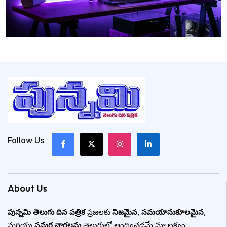
Follow Us
About Us
పున్నమి తెలుగు దిన పత్రిక
ప్రజలకు
నిజమైన
,
సమయానుకూలమైన
,
మరియు
సమగ్ర వార్తలను
తెలుగులో అందించడమే మా లక్ష్యం.