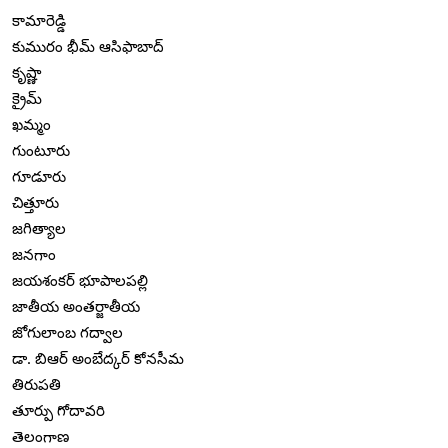
కామారెడ్డి
కుమురం భీమ్ ఆసిఫాబాద్
కృష్ణా
క్రైమ్
ఖమ్మం
గుంటూరు
గూడూరు
చిత్తూరు
జగిత్యాల
జనగాం
జయశంకర్ భూపాలపల్లి
జాతీయ అంతర్జాతీయ
జోగులాంబ గద్వాల
డా. బిఆర్ అంబేద్కర్ కోనసీమ
తిరుపతి
తూర్పు గోదావరి
తెలంగాణ