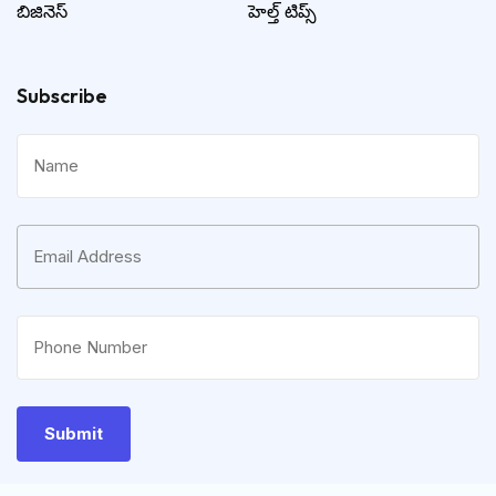
బిజినెస్
హెల్త్ టిప్స్
Subscribe