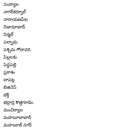
నంద్యాల
నాగర్‌కర్నూల్
నారాయణపేట
నిజామాబాద్
నిర్మల్
పల్నాడు
పశ్చిమ గోదావరి
పిల్లలకు
పెద్దపల్లి
ప్రకాశం
బాపట్ల
బిజినెస్
భక్తి
భద్రాద్రి కొత్తగూడెం
మంచిర్యాల
మహబూబాబాద్
మహబూబ్ నగర్