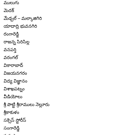
ములుగు
మెదక్
మేడ్చల్ – మల్కాజిగిరి
యాదాద్రి భువనగిరి
రంగారెడ్డి
రాజన్న సిరిసిల్ల
వనపర్తి
వరంగల్
వికారాబాద్
విజయనగరం
విద్య విజ్ఞానం
విశాఖపట్నం
వీడియోలు
శ్రీ పొట్టి శ్రీరాములు నెల్లూరు
శ్రీకాకుళం
సక్సెస్ స్టోరీస్
సంగారెడ్డి