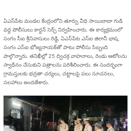
ఏఎస్‌పేట మండల కేంద్రంలోని తూర్పు వీధి సాయిబాబా గుడి
వద్ద పోలీసులు కార్డన్ సెర్చ్ నిర్వహించారు. ఈ కార్యక్రమంలో
సంగం సీఐ శ్రీనివాసులు రెడ్డి, ఏఎస్‌పేట ఎస్‌ఐ జిలానీ భాష,
సంగం ఎస్‌ఐ భోజ్యనాయక్‌తో పాటు పోలీసు సిబ్బంది
పాల్గొన్నారు. తనిఖీల్లో 25 ద్విచక్ర వాహనాలు, రెండు ఆటోలను
స్వాధీనం చేసుకుని పత్రాలను పరిశీలించారు. ఈ సందర్భంగా
గ్రామస్తులకు భద్రతా చర్యలు, చట్టాలపై పలు సూచనలు,
సలహాలు అందజేశారు.