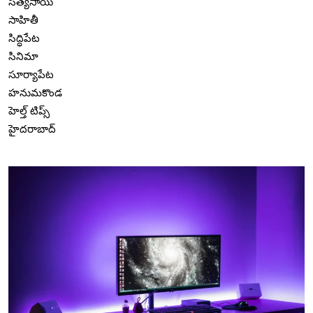
సత్యసాయి
సాహితీ
సిద్ధిపేట
సినిమా
సూర్యాపేట
హనుమకొండ
హెల్త్ టిప్స్
హైదరాబాద్