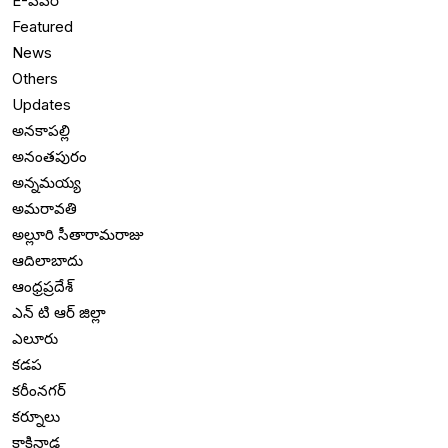
E-పేపర్
Featured
News
Others
Updates
అనకాపల్లి
అనంతపురం
అన్నమయ్య
అమరావతి
అల్లూరి సీతారామరాజు
ఆదిలాబాదు
ఆంధ్రప్రదేశ్
ఎన్ టి ఆర్ జిల్లా
ఎలూరు
కడప
కరీంనగర్
కర్నూలు
కాకినాడ