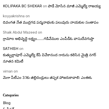
KOLIPAKA BC SHEKAR
on
పాడే మోసిన మాజీ ఎమ్మెల్యే రాజయ్య
koyyakrishna
on
దివంగత నేత ముద్రగడ పద్మనాభంకు పలువురు నాయకుల సంతాపం
Shaik Abdul Mazeed
on
గ్రామాల అభివృద్దె లక్ష్యం…….గడివేముల ఎంపీడీఓ వాసుదేవగుప్తా
SATHISH
on
కుత్బుల్లాపూర్ ఎమ్మెల్యే కేపీ వివేకానంద గారును కలిసిన మైత్రి నగర్
నూతన కమిటీ
viman
on
మెగా పీటీఎం 3.1కు తల్లిదండ్రులు తప్పక హాజరుకావాలి: ఎంఈఓ
Categories
Blog