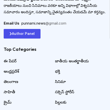
రాజకీయాలు నుంచి సినిమాలు వరకూ అన్ని విభాగాల్లో విశ్వసనీయ
సమాచారం అందిస్తూ, సమాజాన్ని చైతన్యవంతం చేయడమే మా కర్తవ్యం.
Email Us
:
punnami.news
@gmail.com
Author Panel
Top Categories​
ఈ పేపర్
జాతీయ అంతర్జాతీయ
ఆంధ్రప్రదేశ్
భక్తి
తెలంగాణ
సినిమా
సాహితీ
సక్సెస్ స్టోరీస్
క్రైమ్
పిల్లలకు