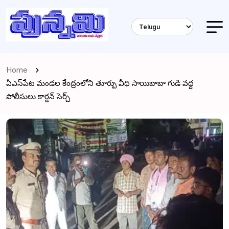
Home
ఏఎస్‌పేట మండల కేంద్రంలోని తూర్పు వీధి సాయిబాబా గుడి వద్ద
పోలీసులు కార్డన్ సెర్చ్