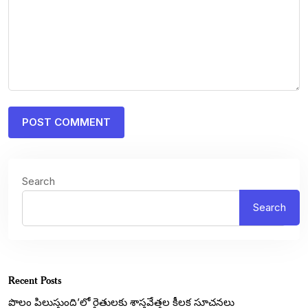
Search
Search
Recent Posts
పొలం పిలుస్తుంది’లో రైతులకు శాస్త్రవేత్తల కీలక సూచనలు