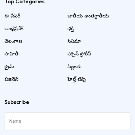
Top Categories​
ఈ పేపర్
జాతీయ అంతర్జాతీయ
ఆంధ్రప్రదేశ్
భక్తి
తెలంగాణ
సినిమా
సాహితీ
సక్సెస్ స్టోరీస్
క్రైమ్
పిల్లలకు
బిజినెస్
హెల్త్ టిప్స్
Subscribe