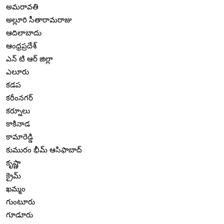
అమరావతి
అల్లూరి సీతారామరాజు
ఆదిలాబాదు
ఆంధ్రప్రదేశ్
ఎన్ టి ఆర్ జిల్లా
ఎలూరు
కడప
కరీంనగర్
కర్నూలు
కాకినాడ
కామారెడ్డి
కుమురం భీమ్ ఆసిఫాబాద్
కృష్ణా
క్రైమ్
ఖమ్మం
గుంటూరు
గూడూరు