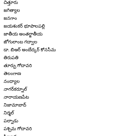
చిత్తూరు
జగిత్యాల
జనగాం
జయశంకర్ భూపాలపల్లి
జాతీయ అంతర్జాతీయ
జోగులాంబ గద్వాల
డా. బిఆర్ అంబేద్కర్ కోనసీమ
తిరుపతి
తూర్పు గోదావరి
తెలంగాణ
నంద్యాల
నాగర్‌కర్నూల్
నారాయణపేట
నిజామాబాద్
నిర్మల్
పల్నాడు
పశ్చిమ గోదావరి