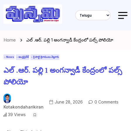
Home
ఎల్ .ఆర్. పల్లి 1 అంగన్వాడీ కేంద్రంలో పల్స్ పోలియో
- News
- ఆంధ్రప్రదేశ్
- శ్రీ పొట్టి శ్రీరాములు నెల్లూరు
ఎల్ .ఆర్. పల్లి 1 అంగన్వాడీ కేంద్రంలో పల్స్
పోలియో
June 28, 2026
0 Comments
Kotakondaharikiran
39 Views