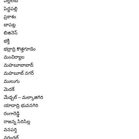
పిల్లలకు
పెద్దపల్లి
ప్రకాశం
బాపట్ల
బిజినెస్
భక్తి
భద్రాద్రి కొత్తగూడెం
మంచిర్యాల
మహబూబాబాద్
మహబూబ్ నగర్
ములుగు
మెదక్
మేడ్చల్ – మల్కాజిగిరి
యాదాద్రి భువనగిరి
రంగారెడ్డి
రాజన్న సిరిసిల్ల
వనపర్తి
వరంగల్