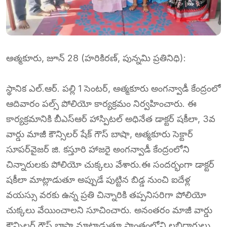
ఆత్మకూరు, జూన్ 28 (హరికిరణ్, పున్నమి ప్రతినిధి):
స్థానిక ఎల్.ఆర్. పల్లి 1 సెంటర్, ఆత్మకూరు అంగన్వాడీ కేంద్రంలో
ఆదివారం పల్స్ పోలియో కార్యక్రమం నిర్వహించారు. ఈ
కార్యక్రమానికి బీఎస్‌ఆర్ హాస్పిటల్ అధినేత డాక్టర్ షకీలా, 3వ
వార్డు మాజీ కౌన్సిలర్ షేక్ గౌస్ బాషా, ఆత్మకూరు సెక్టార్
సూపర్‌వైజర్ జి. కస్తూరి హాజరై అంగన్వాడీ కేంద్రంలోని
చిన్నారులకు పోలియో చుక్కలు వేశారు.ఈ సందర్భంగా డాక్టర్
షకీలా మాట్లాడుతూ అప్పుడే పుట్టిన బిడ్డ నుంచి ఐదేళ్ల
వయస్సు వరకు ఉన్న ప్రతి చిన్నారికి తప్పనిసరిగా పోలియో
చుక్కలు వేయించాలని సూచించారు. అనంతరం మాజీ వార్డు
కౌన్సిలర్ గౌస్ బాషా మాట్లాడుతూ ప్రాంతంలోని లబ్ధిదారులు