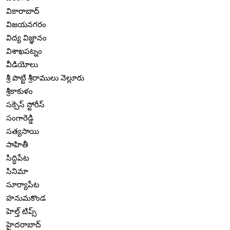
వికారాబాద్
విజయనగరం
విద్య విజ్ఞానం
విశాఖపట్నం
వీడియోలు
శ్రీ పొట్టి శ్రీరాములు నెల్లూరు
శ్రీకాకుళం
సక్సెస్ స్టోరీస్
సంగారెడ్డి
సత్యసాయి
సాహితీ
సిద్ధిపేట
సినిమా
సూర్యాపేట
హనుమకొండ
హెల్త్ టిప్స్
హైదరాబాద్