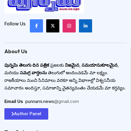
Follow Us
About Us
పున్నమి తెలుగు దిన పత్రిక
ప్రజలకు
నిజమైన
,
సమయానుకూలమైన
,
మరియు
సమగ్ర వార్తలను
తెలుగులో అందించడమే మా లక్ష్యం.
రాజకీయాలు నుంచి సినిమాలు వరకూ అన్ని విభాగాల్లో విశ్వసనీయ
సమాచారం అందిస్తూ, సమాజాన్ని చైతన్యవంతం చేయడమే మా కర్తవ్యం.
Email Us
:
punnami.news
@gmail.com
Author Panel