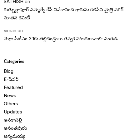
SATHISH
on
కుత్బుల్లాపూర్ ఎమ్మెల్యే కేపీ వివేకానంద గారును కలిసిన మైత్రి నగర్
నూతన కమిటీ
viman
on
మెగా పీటీఎం 3.1కు తల్లిదండ్రులు తప్పక హాజరుకావాలి: ఎంఈఓ
Categories
Blog
E-పేపర్
Featured
News
Others
Updates
అనకాపల్లి
అనంతపురం
అన్నమయ్య