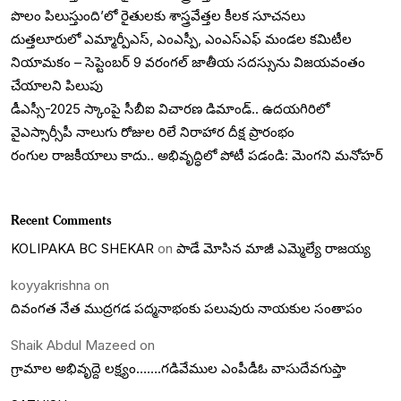
పొలం పిలుస్తుంది’లో రైతులకు శాస్త్రవేత్తల కీలక సూచనలు
దుత్తలూరులో ఎమ్మార్పీఎస్, ఎంఎస్పీ, ఎంఎస్ఎఫ్ మండల కమిటీల
నియామకం – సెప్టెంబర్ 9 వరంగల్ జాతీయ సదస్సును విజయవంతం
చేయాలని పిలుపు
డీఎస్సీ-2025 స్కాంపై సీబీఐ విచారణ డిమాండ్.. ఉదయగిరిలో
వైఎస్సార్సీపీ నాలుగు రోజుల రిలే నిరాహార దీక్ష ప్రారంభం
రంగుల రాజకీయాలు కాదు.. అభివృద్ధిలో పోటీ పడండి: మెంగని మనోహర్
Recent Comments
KOLIPAKA BC SHEKAR
on
పాడే మోసిన మాజీ ఎమ్మెల్యే రాజయ్య
koyyakrishna
on
దివంగత నేత ముద్రగడ పద్మనాభంకు పలువురు నాయకుల సంతాపం
Shaik Abdul Mazeed
on
గ్రామాల అభివృద్దె లక్ష్యం…….గడివేముల ఎంపీడీఓ వాసుదేవగుప్తా