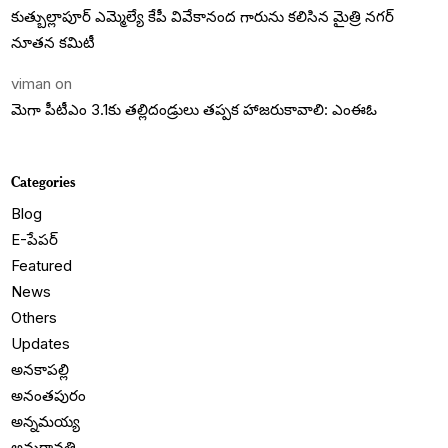
కుత్బుల్లాపూర్ ఎమ్మెల్యే కేపీ వివేకానంద గారును కలిసిన మైత్రి నగర్
నూతన కమిటీ
viman
on
మెగా పీటీఎం 3.1కు తల్లిదండ్రులు తప్పక హాజరుకావాలి: ఎంఈఓ
Categories
Blog
E-పేపర్
Featured
News
Others
Updates
అనకాపల్లి
అనంతపురం
అన్నమయ్య
అమరావతి