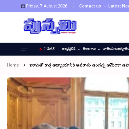
Friday, 7 August 2026
Contact us
Latest Ne
ఆంధ్రప్రదేశ్
తెలంగాణ
జాతీయ అంతర్జాత
E-పేపర్
Home
ఇరాన్‌తో కొత్త అధ్యాయానికి అవకాశం ఉందన్న అమెరికా ఉపాధ