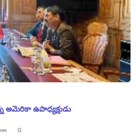
న అమెరికా ఉపాధ్యక్షుడు
ews