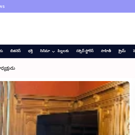
ws
ీయ
బిజినెస్
భక్తి
సినిమా
పిల్లలకు
సక్సెస్ స్టోరీస్
సాహితీ
క్రైమ్
హ
్యక్షుడు