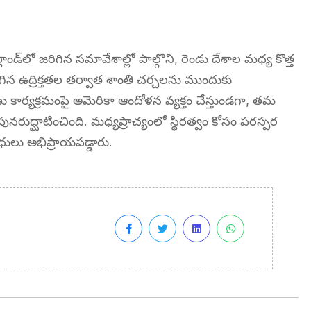
ర్లాండ్‌లో జరిగిన సమావేశాల్లో పాల్గొని, రెండు దేశాల మధ్య కొత్త
న ఉద్రిక్తతల తర్వాత శాంతి చర్చలను ముందుకు
 కార్యక్రమంపై అమెరికా ఆందోళన వ్యక్తం చేస్తుండగా, తమ
ుద్ఘాటించింది. మధ్యప్రాచ్యంలో స్థిరత్వం కోసం పరస్పర
ధులు అభిప్రాయపడ్డారు.