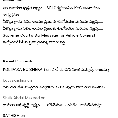
ఖాతాదారుల భద్రతే లక్ష్యం… SBI నిర్వహించిన KYC అవగాహన
కార్యక్రమం
ఏకొల్లు గ్రామ సచివాలయం ప్రజలకు శుభోదయం మరియు విజ్ఞప్తి…..
ఏకొల్లు గ్రామ సచివాలయం ప్రజలకు శుభోదయం మరియు విజ్ఞప్తి…..
Supreme Court’s Big Message for Vehicle Owners!
ఇచ్చోడలో సిపిఐ ప్రజా చైతన్య పాదయాత్ర
Recent Comments
KOLIPAKA BC SHEKAR
on
పాడే మోసిన మాజీ ఎమ్మెల్యే రాజయ్య
koyyakrishna
on
దివంగత నేత ముద్రగడ పద్మనాభంకు పలువురు నాయకుల సంతాపం
Shaik Abdul Mazeed
on
గ్రామాల అభివృద్దె లక్ష్యం…….గడివేముల ఎంపీడీఓ వాసుదేవగుప్తా
SATHISH
on