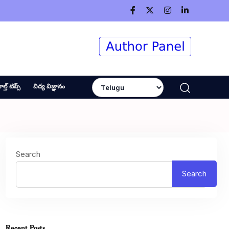
ెల్త్ టిప్స్
విద్య విజ్ఞానం
Search
Search
Recent Posts