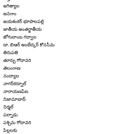
జగిత్యాల
జనగాం
జయశంకర్ భూపాలపల్లి
జాతీయ అంతర్జాతీయ
జోగులాంబ గద్వాల
డా. బిఆర్ అంబేద్కర్ కోనసీమ
తిరుపతి
తూర్పు గోదావరి
తెలంగాణ
నంద్యాల
నాగర్‌కర్నూల్
నారాయణపేట
నిజామాబాద్
నిర్మల్
పల్నాడు
పశ్చిమ గోదావరి
పిల్లలకు