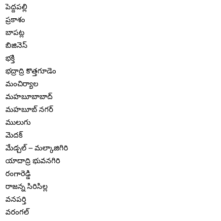
పెద్దపల్లి
ప్రకాశం
బాపట్ల
బిజినెస్
భక్తి
భద్రాద్రి కొత్తగూడెం
మంచిర్యాల
మహబూబాబాద్
మహబూబ్ నగర్
ములుగు
మెదక్
మేడ్చల్ – మల్కాజిగిరి
యాదాద్రి భువనగిరి
రంగారెడ్డి
రాజన్న సిరిసిల్ల
వనపర్తి
వరంగల్