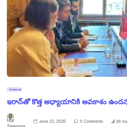
- Featured
ఇరాన్‌తో కొత్త అధ్యాయానికి అవకాశం ఉందన్
June 22, 2026
0 Comments
36 Vi
Tmanasa