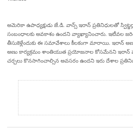
అమెరికా ఉపాధ్యక్షుడు జే.డి. వాన్స్ ఇరాన్ ప్రతినిధులతో స్విట్జ
సంబంధాలకు అవకాశం ఉందని వ్యాఖ్యానించారు. ఇటీవల జరిగి
తీసుకెళ్లేందుకు ఈ సమావేశాలు కీలకంగా మారాయి. ఇరాన్ అణు
అణు కార్యక్రమం శాంతియుత ప్రయోజనాల కోసమేనని ఇరాన్ పునర
చర్చలు కొనసాగించాల్సిన అవసరం ఉందని ఇరు దేశాల ప్రతిని