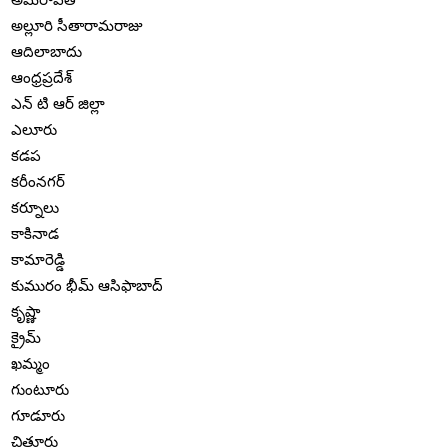
అల్లూరి సీతారామరాజు
ఆదిలాబాదు
ఆంధ్రప్రదేశ్
ఎన్ టి ఆర్ జిల్లా
ఎలూరు
కడప
కరీంనగర్
కర్నూలు
కాకినాడ
కామారెడ్డి
కుమురం భీమ్ ఆసిఫాబాద్
కృష్ణా
క్రైమ్
ఖమ్మం
గుంటూరు
గూడూరు
చిత్తూరు