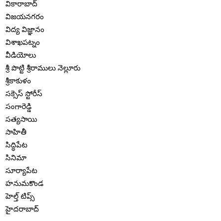
వికారాబాద్
విజయనగరం
విద్య విజ్ఞానం
విశాఖపట్నం
వీడియోలు
శ్రీ పొట్టి శ్రీరాములు నెల్లూరు
శ్రీకాకుళం
సక్సెస్ స్టోరీస్
సంగారెడ్డి
సత్యసాయి
సాహితీ
సిద్ధిపేట
సినిమా
సూర్యాపేట
హనుమకొండ
హెల్త్ టిప్స్
హైదరాబాద్