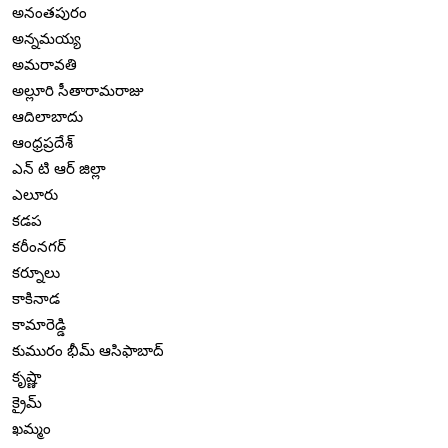
అనంతపురం
అన్నమయ్య
అమరావతి
అల్లూరి సీతారామరాజు
ఆదిలాబాదు
ఆంధ్రప్రదేశ్
ఎన్ టి ఆర్ జిల్లా
ఎలూరు
కడప
కరీంనగర్
కర్నూలు
కాకినాడ
కామారెడ్డి
కుమురం భీమ్ ఆసిఫాబాద్
కృష్ణా
క్రైమ్
ఖమ్మం