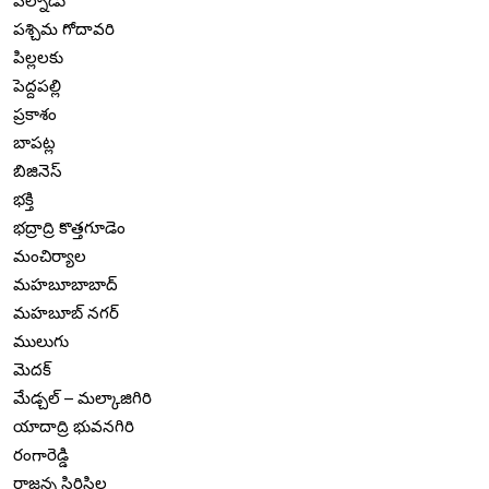
పల్నాడు
పశ్చిమ గోదావరి
పిల్లలకు
పెద్దపల్లి
ప్రకాశం
బాపట్ల
బిజినెస్
భక్తి
భద్రాద్రి కొత్తగూడెం
మంచిర్యాల
మహబూబాబాద్
మహబూబ్ నగర్
ములుగు
మెదక్
మేడ్చల్ – మల్కాజిగిరి
యాదాద్రి భువనగిరి
రంగారెడ్డి
రాజన్న సిరిసిల్ల