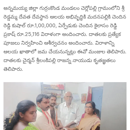
అన్నమయ్య జిల్లా గుర్రంకొండ మండలం చెర్లోపల్లి గ్రామంలోని శ్రీ
రెడ్డమ్మ దేవత దేవస్థాన ఆలయ అభివృద్ధికి మదనపల్లికి చెందిన
రెడ్డి కుషాల్ రూ.1,00,000, ఏర్పేడుకు చెందిన కైలాసం రెడ్డి
ప్రకాష్ రూ.25,116 విరాళంగా అందించారు. దాతలకు ప్రత్యేక
పూజలు నిర్వహించి ఆశీర్వచనం అందించారు. విరాళాన్ని
ఆలయ ఖాతాలో జమ చేయనున్నట్లు ఈవో మంజుల తెలిపారు.
దాతలకు చైర్మన్ శ్రీలంకిపల్లి రాజన్న నాయుడు కృతజ్ఞతలు
తెలిపారు.