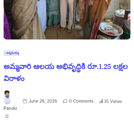
- అన్నమయ్య
అమ్మవారి ఆలయ అభివృద్ధికి రూ.1.25 లక్షల
విరాళం
June 28, 2026
0 Comments
35 Views
Pandu