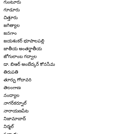
గుంటూరు
గూడూరు
చిత్తూరు
జగిత్యాల
జనగాం
జయశంకర్ భూపాలపల్లి
జాతీయ అంతర్జాతీయ
జోగులాంబ గద్వాల
డా. బిఆర్ అంబేద్కర్ కోనసీమ
తిరుపతి
తూర్పు గోదావరి
తెలంగాణ
నంద్యాల
నాగర్‌కర్నూల్
నారాయణపేట
నిజామాబాద్
నిర్మల్