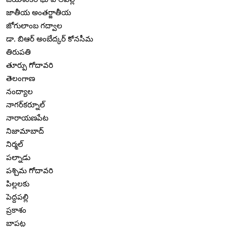
జాతీయ అంతర్జాతీయ
జోగులాంబ గద్వాల
డా. బిఆర్ అంబేద్కర్ కోనసీమ
తిరుపతి
తూర్పు గోదావరి
తెలంగాణ
నంద్యాల
నాగర్‌కర్నూల్
నారాయణపేట
నిజామాబాద్
నిర్మల్
పల్నాడు
పశ్చిమ గోదావరి
పిల్లలకు
పెద్దపల్లి
ప్రకాశం
బాపట్ల