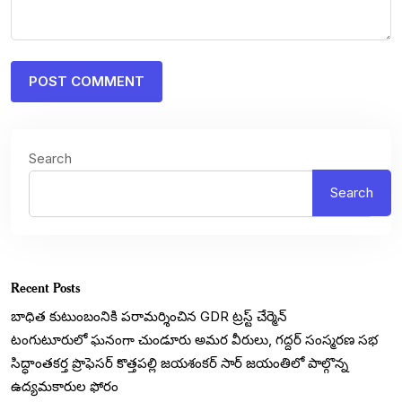
Search
Search
Recent Posts
బాధిత కుటుంబంనికి పరామర్శించిన GDR ట్రస్ట్ చేర్మెన్
టంగుటూరులో ఘనంగా చుండూరు అమర వీరులు, గద్దర్ సంస్మరణ సభ
సిద్ధాంతకర్త ప్రొఫెసర్ కొత్తపల్లి జయశంకర్ సార్ జయంతిలో పాల్గొన్న
ఉద్యమకారుల ఫోరం