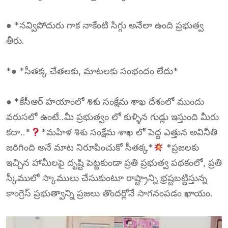
● *నవ్విపోదురు గాక నాకేంటి సిగ్గు అనేలా ఉంది ప్రభుత్వ
తీరు.
*● *సీతక్క చేతలకు, మాటలకు సంభందం లేదు*
● *కేసీఆర్ హయాంలో శిశు సంక్షేమ శాఖ దేశంలో ముందు
వరుసలో ఉంటే..మీ ప్రభుత్వం లో కుళ్ళిన గుడ్లు ఇస్తుంది మీరు
కదా..*
*మహిళ శిశు సంక్షేమ శాఖ లో పెద్ద ఎత్తున అవినీతి
జరిగింది అనే మాట నిరూపించుకో సీతక్క*
*ప్రజలకు
ఇచ్చిన హామీలపై దృష్టి పెట్టకుండా ప్రతి ప్రభుత్వ పథకంలో, ప్రతి
స్కీములో స్కాములు చేసుకుంటూ రాష్ట్రాన్ని భ్రష్టబట్టిస్తున్న
కాంగ్రెస్ ప్రభుత్వాన్ని ప్రజలు తొందర్లోనే సాగనంపడం ఖాయం.