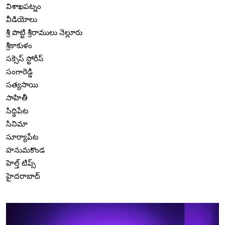
విశాఖపట్నం
వీడియోలు
శ్రీ పొట్టి శ్రీరాములు నెల్లూరు
శ్రీకాకుళం
సక్సెస్ స్టోరీస్
సంగారెడ్డి
సత్యసాయి
సాహితీ
సిద్ధిపేట
సినిమా
సూర్యాపేట
హనుమకొండ
హెల్త్ టిప్స్
హైదరాబాద్