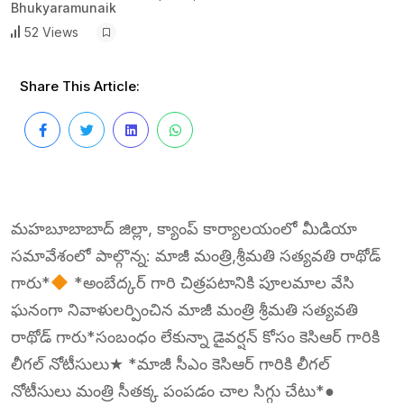
Bhukyaramunaik
52 Views
Share This Article:
మహబూబాబాద్ జిల్లా, క్యాంప్ కార్యాలయంలో మీడియా
సమావేశంలో పాల్గొన్న: మాజీ మంత్రి,శ్రీమతి సత్యవతి రాథోడ్
గారు*
*అంబేద్కర్ గారి చిత్రపటానికి పూలమాల వేసి
ఘనంగా నివాళులర్పించిన మాజీ మంత్రి శ్రీమతి సత్యవతి
రాథోడ్ గారు*సంబంధం లేకున్నా డైవర్షన్ కోసం కెసిఆర్ గారికి
లీగల్ నోటీసులు★ *మాజీ సీఎం కెసిఆర్ గారికి లీగల్
నోటీసులు మంత్రి సీతక్క పంపడం చాల సిగ్గు చేటు*●