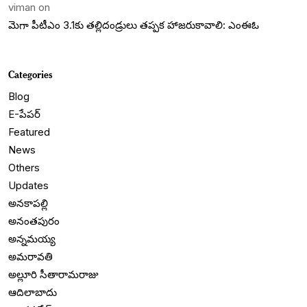
viman
on
మెగా పీటీఎం 3.1కు తల్లిదండ్రులు తప్పక హాజరుకావాలి: ఎంఈఓ
Categories
Blog
E-పేపర్
Featured
News
Others
Updates
అనకాపల్లి
అనంతపురం
అన్నమయ్య
అమరావతి
అల్లూరి సీతారామరాజు
ఆదిలాబాదు