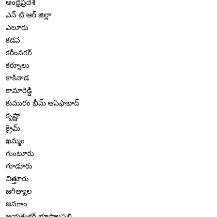
ఆంధ్రప్రదేశ్
ఎన్ టి ఆర్ జిల్లా
ఎలూరు
కడప
కరీంనగర్
కర్నూలు
కాకినాడ
కామారెడ్డి
కుమురం భీమ్ ఆసిఫాబాద్
కృష్ణా
క్రైమ్
ఖమ్మం
గుంటూరు
గూడూరు
చిత్తూరు
జగిత్యాల
జనగాం
జయశంకర్ భూపాలపల్లి