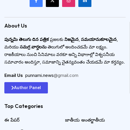
About Us
పున్నమి తెలుగు దిన పత్రిక
ప్రజలకు
నిజమైన
,
సమయానుకూలమైన
,
మరియు
సమగ్ర వార్తలను
తెలుగులో అందించడమే మా లక్ష్యం.
రాజకీయాలు నుంచి సినిమాలు వరకూ అన్ని విభాగాల్లో విశ్వసనీయ
సమాచారం అందిస్తూ, సమాజాన్ని చైతన్యవంతం చేయడమే మా కర్తవ్యం.
Email Us
:
punnami.news
@gmail.com
Author Panel
Top Categories​
ఈ పేపర్
జాతీయ అంతర్జాతీయ