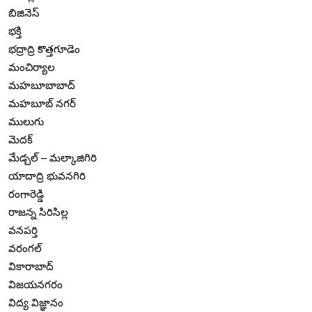
బిజినెస్
భక్తి
భద్రాద్రి కొత్తగూడెం
మంచిర్యాల
మహబూబాబాద్
మహబూబ్ నగర్
ములుగు
మెదక్
మేడ్చల్ – మల్కాజిగిరి
యాదాద్రి భువనగిరి
రంగారెడ్డి
రాజన్న సిరిసిల్ల
వనపర్తి
వరంగల్
వికారాబాద్
విజయనగరం
విద్య విజ్ఞానం