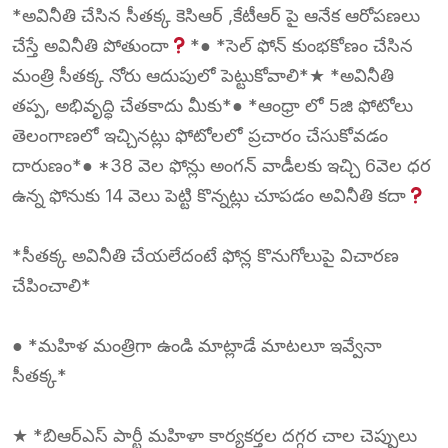
*అవినీతి చేసిన సీతక్క కెసిఆర్ ,కేటీఆర్ పై ఆనేక ఆరోపణలు
చేస్తే అవినీతి పోతుందా
*● *సెల్ ఫోన్ కుంభకోణం చేసిన
మంత్రి సీతక్క నోరు ఆదుపులో పెట్టుకోవాలి*★ *అవినీతి
తప్ప, అభివృద్ధి చేతకాదు మీకు*● *ఆంధ్రా లో 5జి ఫోటోలు
తెలంగాణలో ఇచ్చినట్లు ఫోటోలలో ప్రచారం చేసుకోవడం
దారుణం*● *38 వెల ఫోన్లు అంగన్ వాడీలకు ఇచ్చి 6వెల ధర
ఉన్న ఫోనుకు 14 వెలు పెట్టి కొన్నట్లు చూపడం అవినీతి కదా
*సీతక్క అవినీతి చేయలేదంటే ఫోన్ల కొనుగోలుపై విచారణ
చేపించాలి*
● *మహిళ మంత్రిగా ఉండి మాట్లాడే మాటలూ ఇవ్వేనా
సీతక్క*
★ *బిఆర్ఎస్ పార్టీ మహిళా కార్యకర్తల దగ్గర చాల చెప్పులు