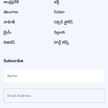
ఆంధ్రప్రదేశ్
భక్తి
తెలంగాణ
సినిమా
సాహితీ
సక్సెస్ స్టోరీస్
క్రైమ్
పిల్లలకు
బిజినెస్
హెల్త్ టిప్స్
Subscribe