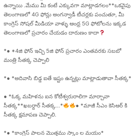
ఉన్నాయి .మేము మీ కంటే ఎక్కువగా మాట్లాడగలం**ఒకవైపు
తెలంగాణలో 4G ఫోన్లు అంగన్వాడీ టీచర్లకు పంచుతూ, మీ
కాంగ్రెస్ సోషల్ మీడియా వాళ్ళు ఆంధ్ర 5G ఫోటోలను ఇక్కడ
తెలంగాణలో ప్రచారం చేయడం దారుణం కాదా
*● *4జి ఫోన్ ఇచ్చి 5జి ఫోన్ ప్రచారం ఎంతవరకు సబబో
మంత్రి సీతక్క చెప్పాలి
*● *అదివాసి బిడ్డ ఐతే ఇష్టం ఉన్నట్లు మాట్లాడుతావా సీతక్క*
● *ఓక్క మహిళను ఐన కోటీశ్వరురాలిగా మార్చావా
సీతక్క**ఖబర్దార్ సీతక్క…*
● *మాజీ సీఎం కెసిఆర్ కి
సీతక్క క్షమాపణ చెప్పాలి.
*● *కాంగ్రెస్ పాలన మొత్తము స్కాం ల మయం*