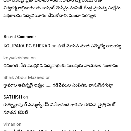
దగా DSCపై ప్రజా పోరాటం –రిలే నిరాహార దీక్ష రెండవ రోజు
విశ్వకర్మ లబ్ధిదారులకు వాషింగ్ మెషీన్లు పంపిణీ. కేంద్ర ప్రభుత్వ సంక్షేమ
పథకాలను సద్వినియోగం చేసుకోవాలి: మందా సరస్వతి
Recent Comments
KOLIPAKA BC SHEKAR
on
పాడే మోసిన మాజీ ఎమ్మెల్యే రాజయ్య
koyyakrishna
on
దివంగత నేత ముద్రగడ పద్మనాభంకు పలువురు నాయకుల సంతాపం
Shaik Abdul Mazeed
on
గ్రామాల అభివృద్దె లక్ష్యం…….గడివేముల ఎంపీడీఓ వాసుదేవగుప్తా
SATHISH
on
కుత్బుల్లాపూర్ ఎమ్మెల్యే కేపీ వివేకానంద గారును కలిసిన మైత్రి నగర్
నూతన కమిటీ
viman
on