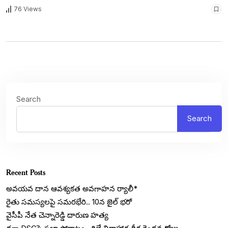
76 Views
Search
Search
Recent Posts
అవయవ దాన ఆవశ్యకత అవగాహన ర్యాలీ*
రైతు సమస్యలపై సమరభేరి.. 10న జైల్‌ భరో
వైసీపీ నేత చెన్నారెడ్డి దారుణ హత్య