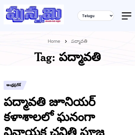
Home
పద్మావతి
Tag:
పద్మావతి
ఆంధ్రప్రదేశ్
పద్మావతి జూనియర్
కళాశాలలో ఘనంగా
వినాయక చవితి పూజ