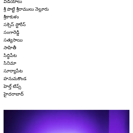
వీడియోలు
శ్రీ పొట్టి శ్రీరాములు నెల్లూరు
శ్రీకాకుళం
సక్సెస్ స్టోరీస్
సంగారెడ్డి
సత్యసాయి
సాహితీ
సిద్ధిపేట
సినిమా
సూర్యాపేట
హనుమకొండ
హెల్త్ టిప్స్
హైదరాబాద్