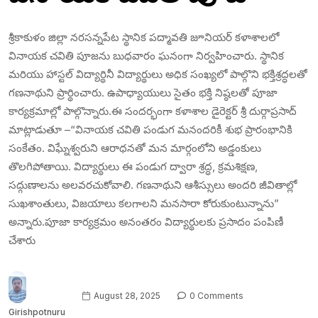
శ్రీకాకుళం జిల్లా నరసన్నపేట స్థానిక పద్మావతి జూనియర్ కళాశాలలో
వినాయక చవితి పూజను బుధవారం ఘనంగా నిర్వహించారు. స్థానిక
మరియు హాస్టల్ విద్యార్థినీ విద్యార్థులు అధిక సంఖ్యలో పాల్గొని భక్తిశ్రద్ధలతో
గణనాథుని ప్రార్థించారు. ఉపాధ్యాయులు సైతం భక్తి నిష్ఠలతో పూజా
కార్యక్రమాల్లో పాల్గొన్నారు.ఈ సందర్భంగా కళాశాల డైరెక్టర్ శ్రీ దుర్గాప్రసాద్
మాట్లాడుతూ –“వినాయక చవితి పండుగ మనందరికీ శుభ ప్రారంభానికి
సంకేతం. విఘ్నేశ్వరుని ఆరాధనతో మన మార్గంలోని అడ్డంకులు
తొలగిపోతాయి. విద్యార్థులు ఈ పండుగ ద్వారా శ్రద్ధ, క్రమశిక్షణ,
సద్గుణాలను అలవరచుకోవాలి. గణనాథుని ఆశీస్సులు అందరి జీవితాల్లో
సుఖశాంతులు, విజయాలు కలగాలని మనసారా కోరుకుంటున్నాను”
అన్నారు.పూజా కార్యక్రమం అనంతరం విద్యార్థులకు ప్రసాదం పంపిణీ
చేశారు
August 28, 2025
0 Comments
Girishpotnuru