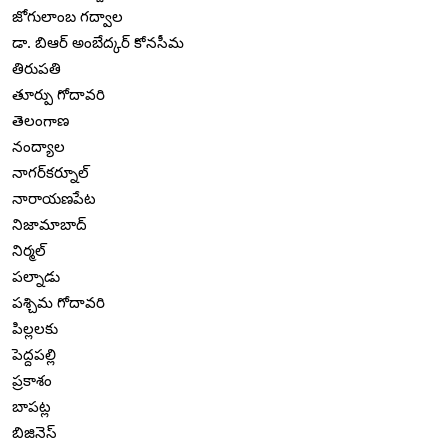
జోగులాంబ గద్వాల
డా. బిఆర్ అంబేద్కర్ కోనసీమ
తిరుపతి
తూర్పు గోదావరి
తెలంగాణ
నంద్యాల
నాగర్‌కర్నూల్
నారాయణపేట
నిజామాబాద్
నిర్మల్
పల్నాడు
పశ్చిమ గోదావరి
పిల్లలకు
పెద్దపల్లి
ప్రకాశం
బాపట్ల
బిజినెస్