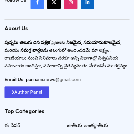
About Us
పున్నమి తెలుగు దిన పత్రిక
ప్రజలకు
నిజమైన
,
సమయానుకూలమైన
,
మరియు
సమగ్ర వార్తలను
తెలుగులో అందించడమే మా లక్ష్యం.
రాజకీయాలు నుంచి సినిమాలు వరకూ అన్ని విభాగాల్లో విశ్వసనీయ
సమాచారం అందిస్తూ, సమాజాన్ని చైతన్యవంతం చేయడమే మా కర్తవ్యం.
Email Us
:
punnami.news
@gmail.com
Author Panel
Top Categories​
ఈ పేపర్
జాతీయ అంతర్జాతీయ