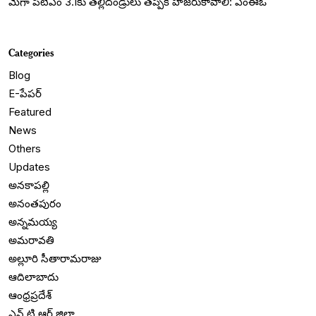
మెగా పీటీఎం 3.1కు తల్లిదండ్రులు తప్పక హాజరుకావాలి: ఎంఈఓ
Categories
Blog
E-పేపర్
Featured
News
Others
Updates
అనకాపల్లి
అనంతపురం
అన్నమయ్య
అమరావతి
అల్లూరి సీతారామరాజు
ఆదిలాబాదు
ఆంధ్రప్రదేశ్
ఎన్ టి ఆర్ జిల్లా