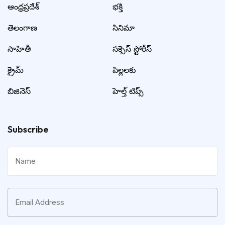
ఆంధ్రప్రదేశ్
భక్తి
తెలంగాణ
సినిమా
సాహితీ
సక్సెస్ స్టోరీస్
క్రైమ్
పిల్లలకు
బిజినెస్
హెల్త్ టిప్స్
Subscribe