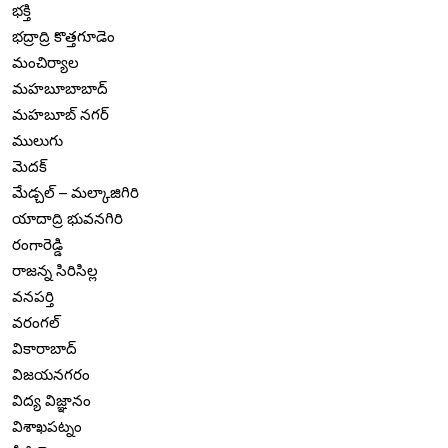
భక్తి
భద్రాద్రి కొత్తగూడెం
మంచిర్యాల
మహబూబాబాద్
మహబూబ్ నగర్
ములుగు
మెదక్
మేడ్చల్ – మల్కాజిగిరి
యాదాద్రి భువనగిరి
రంగారెడ్డి
రాజన్న సిరిసిల్ల
వనపర్తి
వరంగల్
వికారాబాద్
విజయనగరం
విద్య విజ్ఞానం
విశాఖపట్నం