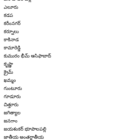
ఎలూరు
కడప
కరీంనగర్
కర్నూలు
కాకినాడ
కామారెడ్డి
కుమురం భీమ్ ఆసిఫాబాద్
కృష్ణా
క్రైమ్
ఖమ్మం
గుంటూరు
గూడూరు
చిత్తూరు
జగిత్యాల
జనగాం
జయశంకర్ భూపాలపల్లి
జాతీయ అంతర్జాతీయ