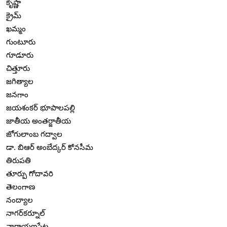
కృష్ణా
క్రైమ్
ఖమ్మం
గుంటూరు
గూడూరు
చిత్తూరు
జగిత్యాల
జనగాం
జయశంకర్ భూపాలపల్లి
జాతీయ అంతర్జాతీయ
జోగులాంబ గద్వాల
డా. బిఆర్ అంబేద్కర్ కోనసీమ
తిరుపతి
తూర్పు గోదావరి
తెలంగాణ
నంద్యాల
నాగర్‌కర్నూల్
నారాయణపేట