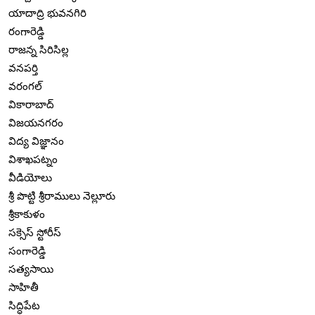
యాదాద్రి భువనగిరి
రంగారెడ్డి
రాజన్న సిరిసిల్ల
వనపర్తి
వరంగల్
వికారాబాద్
విజయనగరం
విద్య విజ్ఞానం
విశాఖపట్నం
వీడియోలు
శ్రీ పొట్టి శ్రీరాములు నెల్లూరు
శ్రీకాకుళం
సక్సెస్ స్టోరీస్
సంగారెడ్డి
సత్యసాయి
సాహితీ
సిద్ధిపేట