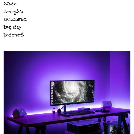
సినిమా
సూర్యాపేట
హనుమకొండ
హెల్త్ టిప్స్
హైదరాబాద్