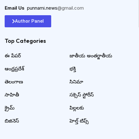
Email Us
:
punnami.news
@gmail.com
Author Panel
Top Categories​
ఈ పేపర్
జాతీయ అంతర్జాతీయ
ఆంధ్రప్రదేశ్
భక్తి
తెలంగాణ
సినిమా
సాహితీ
సక్సెస్ స్టోరీస్
క్రైమ్
పిల్లలకు
బిజినెస్
హెల్త్ టిప్స్