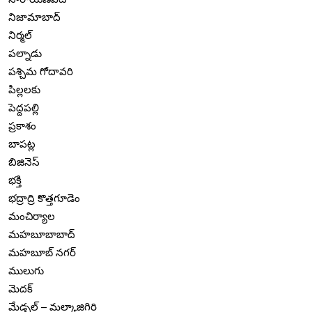
నిజామాబాద్
నిర్మల్
పల్నాడు
పశ్చిమ గోదావరి
పిల్లలకు
పెద్దపల్లి
ప్రకాశం
బాపట్ల
బిజినెస్
భక్తి
భద్రాద్రి కొత్తగూడెం
మంచిర్యాల
మహబూబాబాద్
మహబూబ్ నగర్
ములుగు
మెదక్
మేడ్చల్ – మల్కాజిగిరి