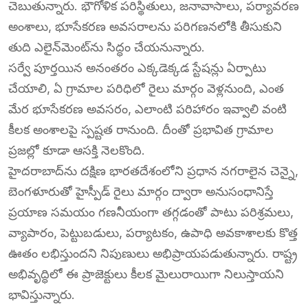
చెబుతున్నారు. భౌగోళిక పరిస్థితులు, జనావాసాలు, పర్యావరణ
అంశాలు, భూసేకరణ అవసరాలను పరిగణనలోకి తీసుకుని
తుది ఎలైన్‌మెంట్‌ను సిద్ధం చేయనున్నారు.
సర్వే పూర్తయిన అనంతరం ఎక్కడెక్కడ స్టేషన్లు ఏర్పాటు
చేయాలి, ఏ గ్రామాల పరిధిలో రైలు మార్గం వెళ్లనుంది, ఎంత
మేర భూసేకరణ అవసరం, ఎలాంటి పరిహారం ఇవ్వాలి వంటి
కీలక అంశాలపై స్పష్టత రానుంది. దీంతో ప్రభావిత గ్రామాల
ప్రజల్లో కూడా ఆసక్తి నెలకొంది.
హైదరాబాద్‌ను దక్షిణ భారతదేశంలోని ప్రధాన నగరాలైన చెన్నై,
బెంగళూరుతో హైస్పీడ్ రైలు మార్గం ద్వారా అనుసంధానిస్తే
ప్రయాణ సమయం గణనీయంగా తగ్గడంతో పాటు పరిశ్రమలు,
వ్యాపారం, పెట్టుబడులు, పర్యాటకం, ఉపాధి అవకాశాలకు కొత్త
ఊతం లభిస్తుందని నిపుణులు అభిప్రాయపడుతున్నారు. రాష్ట్ర
అభివృద్ధిలో ఈ ప్రాజెక్టులు కీలక మైలురాయిగా నిలుస్తాయని
భావిస్తున్నారు.