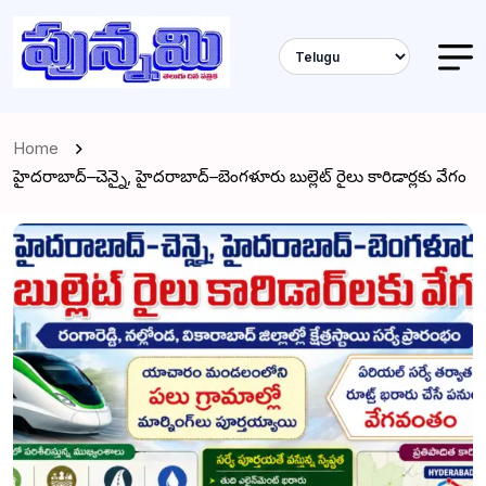
Home
హైదరాబాద్–చెన్నై, హైదరాబాద్–బెంగళూరు బుల్లెట్ రైలు కారిడార్లకు వేగం