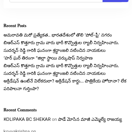
Recent Posts
అమరావతి మరో ప్రత్యేకత.. భారతదేశంలో తొలి ‘పోల్-ఫ్రీ’ నగరం
బిఆర్ఎస్ కొత్తూరు గ్రామ వారు భారీ కొవ్వొత్తుల ర్యాలీ నిర్వహించారు.
సుదర్శన్ రెడ్డి గారికి ఘనంగా శ్రద్ధాంజలి నటించిన నాయకులు
‘హర్ ఘర్ తిరంగా “జిల్లా స్థాయి వర్కుషాప్ నిర్వహణ
బిఆర్ఎస్ కొత్తూరు గ్రామ వారు భారీ కొవ్వొత్తుల ర్యాలీ నిర్వహించారు.
సుదర్శన్ రెడ్డి గారికి ఘనంగా శ్రద్ధాంజలి నటించిన నాయకులు
అక్రిడేషన్ ఉంటేనే విలేకరులా? అక్రిడేషన్ కార్డు… పాత్రికేయ హోదానా? లేక
పరిపాలనా గుర్తింపా?
Recent Comments
KOLIPAKA BC SHEKAR
on
పాడే మోసిన మాజీ ఎమ్మెల్యే రాజయ్య
koyyakrishna
on