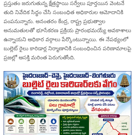
ప్రస్తుతం జరుగుతున్న క్షేత్రస్థాయి సర్వేలు పూర్తయిన వెంటనే
తుది నివేదిక సిద్ధం చేసి సంబంధిత అధికారుల ఆమోదానికి
పంపనున్నారు. అనంతరం కేంద్ర, రాష్ట్ర ప్రభుత్వాల
అనుమతులతో భూసేకరణ ప్రక్రియ ప్రారంభమయ్యే అవకాశాలు
ఉన్నాయని అధికార వర్గాలు పేర్కొంటున్నాయి. ఈ నేపథ్యంలో
బుల్లెట్ రైలు కారిడార్ల నిర్మాణానికి సంబంధించిన పరిణామాలపై
ప్రజల్లో ఆసక్తి మరింత పెరుగుతోంది.