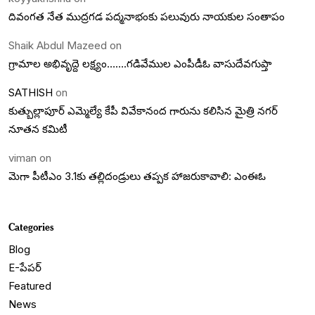
దివంగత నేత ముద్రగడ పద్మనాభంకు పలువురు నాయకుల సంతాపం
Shaik Abdul Mazeed
on
గ్రామాల అభివృద్దె లక్ష్యం…….గడివేముల ఎంపీడీఓ వాసుదేవగుప్తా
SATHISH
on
కుత్బుల్లాపూర్ ఎమ్మెల్యే కేపీ వివేకానంద గారును కలిసిన మైత్రి నగర్
నూతన కమిటీ
viman
on
మెగా పీటీఎం 3.1కు తల్లిదండ్రులు తప్పక హాజరుకావాలి: ఎంఈఓ
Categories
Blog
E-పేపర్
Featured
News