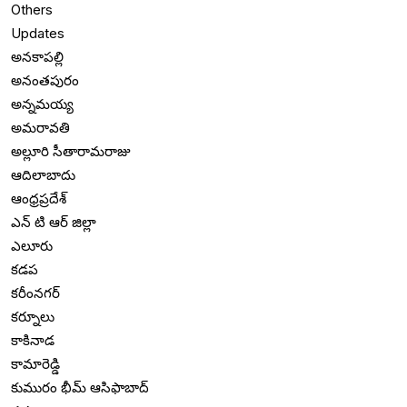
Others
Updates
అనకాపల్లి
అనంతపురం
అన్నమయ్య
అమరావతి
అల్లూరి సీతారామరాజు
ఆదిలాబాదు
ఆంధ్రప్రదేశ్
ఎన్ టి ఆర్ జిల్లా
ఎలూరు
కడప
కరీంనగర్
కర్నూలు
కాకినాడ
కామారెడ్డి
కుమురం భీమ్ ఆసిఫాబాద్