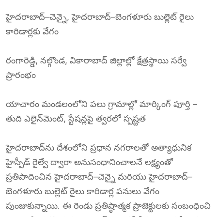
హైదరాబాద్–చెన్నై, హైదరాబాద్–బెంగళూరు బుల్లెట్ రైలు
కారిడార్లకు వేగం
రంగారెడ్డి, నల్గొండ, వికారాబాద్ జిల్లాల్లో క్షేత్రస్థాయి సర్వే
ప్రారంభం
యాచారం మండలంలోని పలు గ్రామాల్లో మార్కింగ్ పూర్తి –
తుది ఎలైన్‌మెంట్, స్టేషన్లపై త్వరలో స్పష్టత
హైదరాబాద్‌ను దేశంలోని ప్రధాన నగరాలతో అత్యాధునిక
హైస్పీడ్ రైల్వే ద్వారా అనుసంధానించాలనే లక్ష్యంతో
ప్రతిపాదించిన హైదరాబాద్–చెన్నై మరియు హైదరాబాద్–
బెంగళూరు బుల్లెట్ రైలు కారిడార్ల పనులు వేగం
పుంజుకున్నాయి. ఈ రెండు ప్రతిష్ఠాత్మక ప్రాజెక్టులకు సంబంధించి