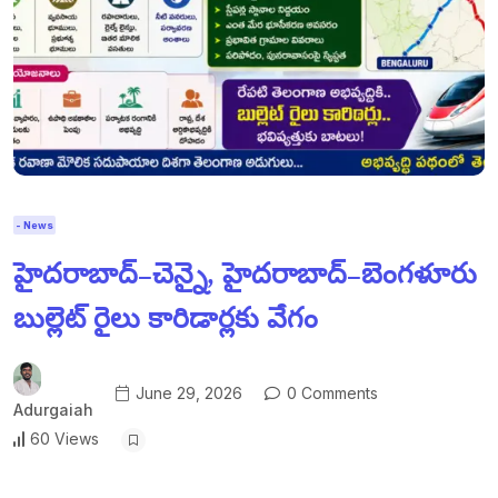
- News
హైదరాబాద్–చెన్నై, హైదరాబాద్–బెంగళూరు
బుల్లెట్ రైలు కారిడార్లకు వేగం
June 29, 2026
0 Comments
Adurgaiah
60 Views