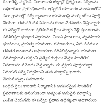
రంగారెడ్డి, నల్గొండ, వికారాబాద్ జిల్లాల్లో క్షేత్రస్థాయి సర్వేలను
అధికారులు ప్రారంభించారు. ఇప్పటికే యాచారం మండలంలోని
పలు గ్రామాల్లో సర్వే బృందాలు భూములపై మార్కింగ్‌లు పూర్తి
చేయగా, తదుపరి దశ పనులను కూడా వేగవంతం చేస్తున్నారు.
ఈ సర్వేలో భాగంగా ప్రతిపాదిత రైలు మార్గం వెళ్లే ప్రాంతాలను
పరిశీలిస్తూ భూభాగ స్వరూపం, నివాస ప్రాంతాలు, వ్యవసాయ
భూములు, ప్రభుత్వ భూములు, రహదారులు, నీటి వనరులు
తదితర అంశాలను అధికారులు పరిశీలిస్తున్నారు. భూముల
సరిహద్దులను గుర్తించి ప్రత్యేక గుర్తులు వేస్తూ సాంకేతిక
వివరాలను నమోదు చేస్తున్నారు. ఈ ప్రక్రియ పూర్తయ్యాక
ఏరియల్ సర్వే నిర్వహించి తుది మార్గాన్ని ఖరారు
చేయనున్నట్లు సమాచారం.
బుల్లెట్ రైలు కారిడార్ నిర్మాణానికి అవసరమైన సాంకేతిక
ప్రమాణాలకు అనుగుణంగా అత్యంత అనువైన మార్గాన్ని
ఎంపిక చేయడమే ఈ సర్వేల ప్రధాన ఉద్దేశ్యంగా అధికారులు