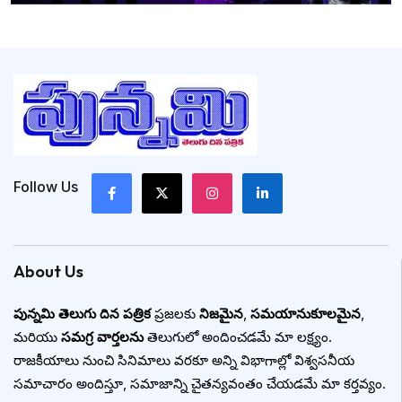
Follow Us
About Us
పున్నమి తెలుగు దిన పత్రిక
ప్రజలకు
నిజమైన
,
సమయానుకూలమైన
,
మరియు
సమగ్ర వార్తలను
తెలుగులో అందించడమే మా లక్ష్యం.
రాజకీయాలు నుంచి సినిమాలు వరకూ అన్ని విభాగాల్లో విశ్వసనీయ
సమాచారం అందిస్తూ, సమాజాన్ని చైతన్యవంతం చేయడమే మా కర్తవ్యం.