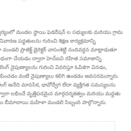
వర్యంలో మండల స్థాయి ఫెడరేషన్ ల సభ్యులకు మరియు గ్రామ
వారణ పద్ధతులను గురించి శిక్షణ కార్యక్రమాన్ని
లి ప్రాజెక్ట్ డైరెక్టర్ వాసంశెట్టి నందివర్ధన మాట్లాడుతూ
విధంగా చేయడం ద్వారా హెచ్ఐవి రహిత సమాజాన్ని
ౌన్సిలింగ్ నైపుణ్యాలను గురించి వివరిస్తూ ఓపికగా వినడం,
చూపించడం వంటి నైపుణ్యాలు కలిగి ఉండడం అవసరమన్నారు.
ింగ్ అనేది మానసిక, భావోద్వేగ లేదా వ్యక్తిగత సమస్యలను
 ద్వారా లభించే వృత్తిపరమైన మార్గదర్శకత్వం మరియు మద్దతు
రియు బీమాబాయి మహిళా మండలి సిబ్బంది పాల్గొన్నారు.