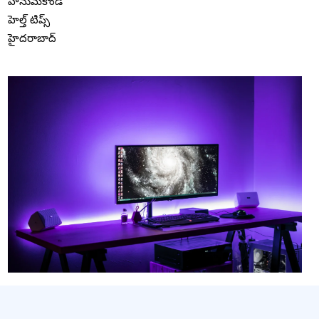
హనుమకొండ
హెల్త్ టిప్స్
హైదరాబాద్