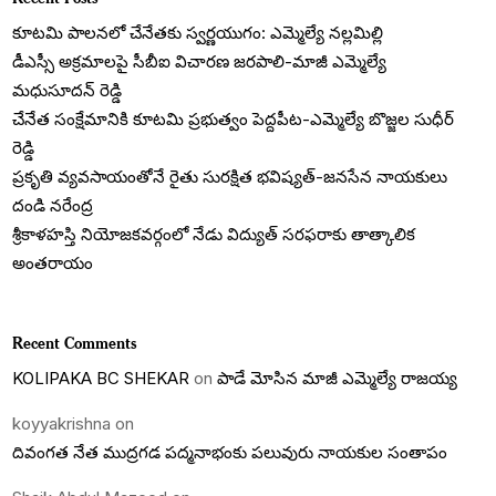
కూటమి పాలనలో చేనేతకు స్వర్ణయుగం: ఎమ్మెల్యే నల్లమిల్లి
డీఎస్సీ అక్రమాలపై సీబీఐ విచారణ జరపాలి-మాజీ ఎమ్మెల్యే
మధుసూదన్ రెడ్డి
చేనేత సంక్షేమానికి కూటమి ప్రభుత్వం పెద్దపీట-ఎమ్మెల్యే బొజ్జల సుధీర్
రెడ్డి
ప్రకృతి వ్యవసాయంతోనే రైతు సురక్షిత భవిష్యత్-జనసేన నాయకులు
దండి నరేంద్ర
శ్రీకాళహస్తి నియోజకవర్గంలో నేడు విద్యుత్ సరఫరాకు తాత్కాలిక
అంతరాయం
Recent Comments
KOLIPAKA BC SHEKAR
on
పాడే మోసిన మాజీ ఎమ్మెల్యే రాజయ్య
koyyakrishna
on
దివంగత నేత ముద్రగడ పద్మనాభంకు పలువురు నాయకుల సంతాపం