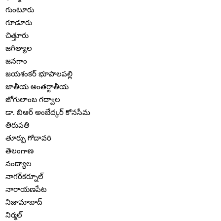
గుంటూరు
గూడూరు
చిత్తూరు
జగిత్యాల
జనగాం
జయశంకర్ భూపాలపల్లి
జాతీయ అంతర్జాతీయ
జోగులాంబ గద్వాల
డా. బిఆర్ అంబేద్కర్ కోనసీమ
తిరుపతి
తూర్పు గోదావరి
తెలంగాణ
నంద్యాల
నాగర్‌కర్నూల్
నారాయణపేట
నిజామాబాద్
నిర్మల్