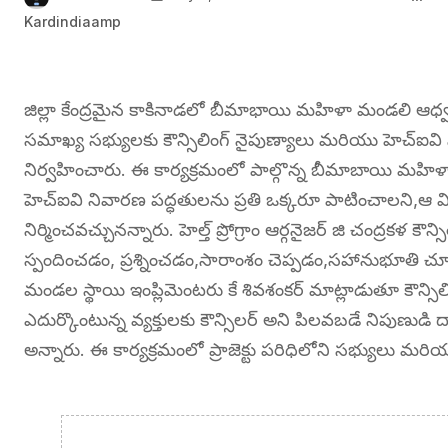
Kardindiaamp
జిల్లా కేంద్రమైన కాకినాడలో బీమాభాయి మహిళా మండలి ఆధ్
సమాఖ్య సభ్యులకు కౌన్సిలింగ్ నైపుణ్యాలు మరియు హెచ్ఐవి ని
నిర్వహించారు. ఈ కార్యక్రమంలో పాల్గొన్న బీమాబాయి మహిళా మండ
హెచ్ఐవి నివారణ పద్ధతులను ప్రతి ఒక్కరూ పాటించాలని,ఆ 
నిర్మించవచ్చునన్నారు. హెల్త్ ప్రోగ్రాం ఆర్గనైజర్ జి చంద్రకళ క
స్పందించడం, ప్రశ్నించడం,సారాంశం చెప్పడం,సహానుభూతి 
మండల స్థాయి ఇంప్లిమెంటరు కే శివశంకర్ మాట్లాడుతూ కౌన్సిల
ఎదుర్కొంటున్న వ్యక్తులకు కౌన్సిలర్ అని పిలవబడే నిపుణుడి
అన్నారు. ఈ కార్యక్రమంలో ప్రాజెక్టు పరిధిలోని సభ్యులు మ