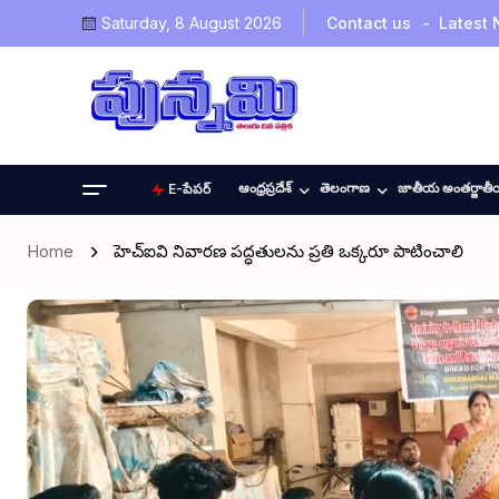
Saturday, 8 August 2026
Contact us
Latest
ఆంధ్రప్రదేశ్
తెలంగాణ
జాతీయ అంతర్జాత
E-పేపర్
Home
హెచ్ఐవి నివారణ పద్ధతులను ప్రతి ఒక్కరూ పాటించాలి