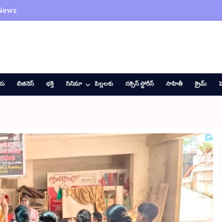
 News
ీయ
బిజినెస్
భక్తి
సినిమా
పిల్లలకు
సక్సెస్ స్టోరీస్
సాహితీ
క్రైమ్
హ