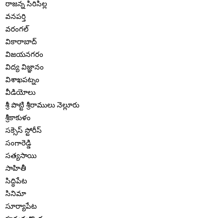
రాజన్న సిరిసిల్ల
వనపర్తి
వరంగల్
వికారాబాద్
విజయనగరం
విద్య విజ్ఞానం
విశాఖపట్నం
వీడియోలు
శ్రీ పొట్టి శ్రీరాములు నెల్లూరు
శ్రీకాకుళం
సక్సెస్ స్టోరీస్
సంగారెడ్డి
సత్యసాయి
సాహితీ
సిద్ధిపేట
సినిమా
సూర్యాపేట