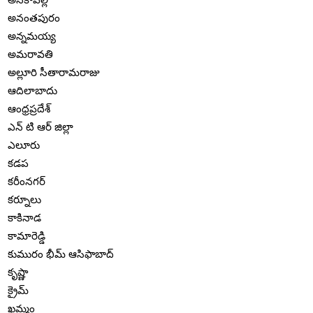
అనంతపురం
అన్నమయ్య
అమరావతి
అల్లూరి సీతారామరాజు
ఆదిలాబాదు
ఆంధ్రప్రదేశ్
ఎన్ టి ఆర్ జిల్లా
ఎలూరు
కడప
కరీంనగర్
కర్నూలు
కాకినాడ
కామారెడ్డి
కుమురం భీమ్ ఆసిఫాబాద్
కృష్ణా
క్రైమ్
ఖమ్మం