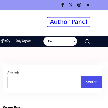
ెల్త్ టిప్స్
విద్య విజ్ఞానం
Search
Search
Recent Posts