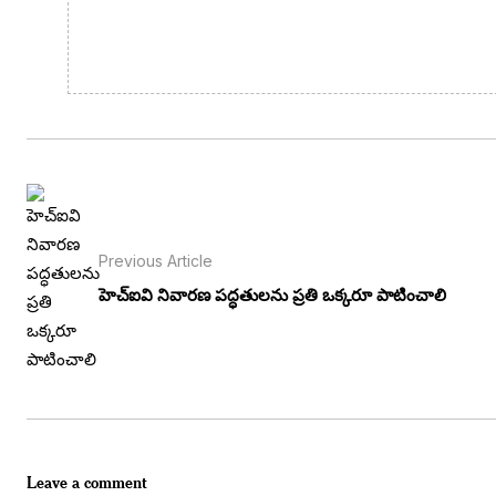
Previous Article
హెచ్ఐవి నివారణ పద్ధతులను ప్రతి ఒక్కరూ పాటించాలి
Leave a comment