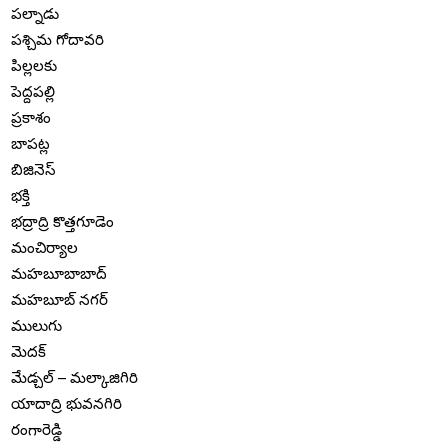
పల్నాడు
పశ్చిమ గోదావరి
పిల్లలకు
పెద్దపల్లి
ప్రకాశం
బాపట్ల
బిజినెస్
భక్తి
భద్రాద్రి కొత్తగూడెం
మంచిర్యాల
మహబూబాబాద్
మహబూబ్ నగర్
ములుగు
మెదక్
మేడ్చల్ – మల్కాజిగిరి
యాదాద్రి భువనగిరి
రంగారెడ్డి