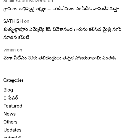
Shaik Abdul Mazeed
on
గ్రామాల అభివృద్దె లక్ష్యం…….గడివేముల ఎంపీడీఓ వాసుదేవగుప్తా
SATHISH
on
కుత్బుల్లాపూర్ ఎమ్మెల్యే కేపీ వివేకానంద గారును కలిసిన మైత్రి నగర్
నూతన కమిటీ
viman
on
మెగా పీటీఎం 3.1కు తల్లిదండ్రులు తప్పక హాజరుకావాలి: ఎంఈఓ
Categories
Blog
E-పేపర్
Featured
News
Others
Updates
అనకాపల్లి