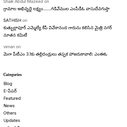
Shaik Abdul Mazeed
on
గ్రామాల అభివృద్దె లక్ష్యం…….గడివేముల ఎంపీడీఓ వాసుదేవగుప్తా
SATHISH
on
కుత్బుల్లాపూర్ ఎమ్మెల్యే కేపీ వివేకానంద గారును కలిసిన మైత్రి నగర్
నూతన కమిటీ
viman
on
మెగా పీటీఎం 3.1కు తల్లిదండ్రులు తప్పక హాజరుకావాలి: ఎంఈఓ
Categories
Blog
E-పేపర్
Featured
News
Others
Updates