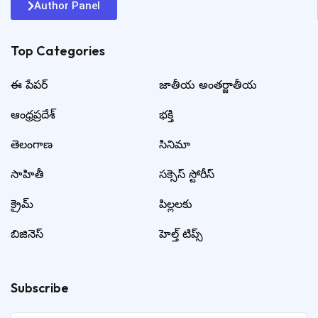
Author Panel
Top Categories​
ఈ పేపర్
జాతీయ అంతర్జాతీయ
ఆంధ్రప్రదేశ్
భక్తి
తెలంగాణ
సినిమా
సాహితీ
సక్సెస్ స్టోరీస్
క్రైమ్
పిల్లలకు
బిజినెస్
హెల్త్ టిప్స్
Subscribe