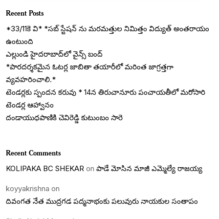
Recent Posts
*33/11కె వి* *సబ్ స్టేషన్ ను మరమత్తుల నిమిత్తం విద్యుత్ అంతరాయం
ఉంటుంది
ఎల్లుండి హైదరాబాద్‌లో వైన్స్ బంద్
*పారదర్శకమైన ఓటర్ల జాబితా తయారీలో మరింత జాగ్రత్తగా
వ్యవహరించాలి.*
టెండర్లకు స్పందన కరువు * 14న తిరుచానూరు పంచాయతీలో మరోసారి
టెండర్ల ఆహ్వానం
దండాయుధపాణికి చెవిరెడ్డి కుటుంబం సారె
Recent Comments
KOLIPAKA BC SHEKAR
on
పాడే మోసిన మాజీ ఎమ్మెల్యే రాజయ్య
koyyakrishna
on
దివంగత నేత ముద్రగడ పద్మనాభంకు పలువురు నాయకుల సంతాపం