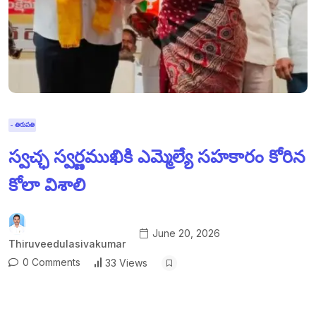
- తిరుపతి
స్వచ్ఛ స్వర్ణముఖికి ఎమ్మెల్యే సహకారం కోరిన
కోలా విశాలి
June 20, 2026
Thiruveedulasivakumar
0 Comments
33 Views