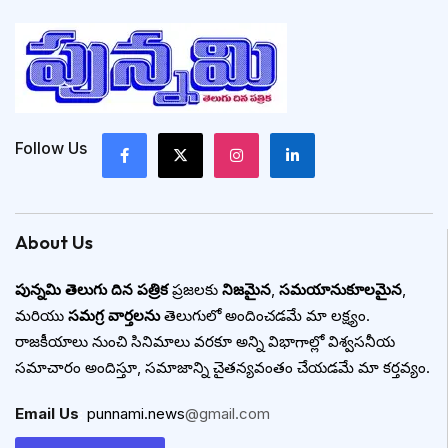
Follow Us
About Us
పున్నమి తెలుగు దిన పత్రిక
ప్రజలకు
నిజమైన
,
సమయానుకూలమైన
,
మరియు
సమగ్ర వార్తలను
తెలుగులో అందించడమే మా లక్ష్యం.
రాజకీయాలు నుంచి సినిమాలు వరకూ అన్ని విభాగాల్లో విశ్వసనీయ
సమాచారం అందిస్తూ, సమాజాన్ని చైతన్యవంతం చేయడమే మా కర్తవ్యం.
Email Us
:
punnami.news
@gmail.com