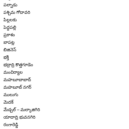
పల్నాడు
పశ్చిమ గోదావరి
పిల్లలకు
పెద్దపల్లి
ప్రకాశం
బాపట్ల
బిజినెస్
భక్తి
భద్రాద్రి కొత్తగూడెం
మంచిర్యాల
మహబూబాబాద్
మహబూబ్ నగర్
ములుగు
మెదక్
మేడ్చల్ – మల్కాజిగిరి
యాదాద్రి భువనగిరి
రంగారెడ్డి