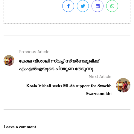
Previous Article
കോല വിശാലി സ്വച്ഛ് സ്വർണമുഖിക്ക്
എംഎൽഎയുടെ പിന്തുണ തേടുന്നു
Next Article
Koala Vishali seeks MLA’s support for Swachh
Swarnamukhi
Leave a comment