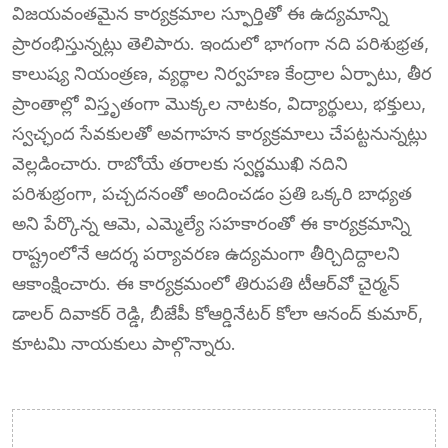
విజయవంతమైన కార్యక్రమాల స్ఫూర్తితో ఈ ఉద్యమాన్ని
ప్రారంభిస్తున్నట్లు తెలిపారు. ఇందులో భాగంగా నది పరిశుభ్రత,
కాలుష్య నియంత్రణ, వ్యర్థాల నిర్వహణ కేంద్రాల ఏర్పాటు, తీర
ప్రాంతాల్లో విస్తృతంగా మొక్కల నాటకం, విద్యార్థులు, భక్తులు,
స్వచ్ఛంద సేవకులతో అవగాహన కార్యక్రమాలు చేపట్టనున్నట్లు
వెల్లడించారు. రాబోయే తరాలకు స్వర్ణముఖి నదిని
పరిశుభ్రంగా, పచ్చదనంతో అందించడం ప్రతి ఒక్కరి బాధ్యత
అని పేర్కొన్న ఆమె, ఎమ్మెల్యే సహకారంతో ఈ కార్యక్రమాన్ని
రాష్ట్రంలోనే ఆదర్శ పర్యావరణ ఉద్యమంగా తీర్చిదిద్దాలని
ఆకాంక్షించారు. ఈ కార్యక్రమంలో తిరుపతి టీఆర్‌వో చైర్మన్
డాలర్ దివాకర్ రెడ్డి, బీజేపీ కోఆర్డినేటర్ కోలా ఆనంద్ కుమార్,
కూటమి నాయకులు పాల్గొన్నారు.