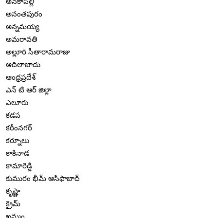
అనకాపల్లి
అనంతపురం
అన్నమయ్య
అమరావతి
అల్లూరి సీతారామరాజు
ఆదిలాబాదు
ఆంధ్రప్రదేశ్
ఎన్ టి ఆర్ జిల్లా
ఎలూరు
కడప
కరీంనగర్
కర్నూలు
కాకినాడ
కామారెడ్డి
కుమురం భీమ్ ఆసిఫాబాద్
కృష్ణా
క్రైమ్
ఖమ్మం