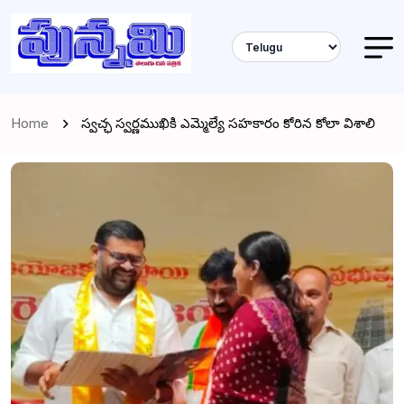
Home
స్వచ్ఛ స్వర్ణముఖికి ఎమ్మెల్యే సహకారం కోరిన కోలా విశాలి