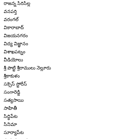
రాజన్న సిరిసిల్ల
వనపర్తి
వరంగల్
వికారాబాద్
విజయనగరం
విద్య విజ్ఞానం
విశాఖపట్నం
వీడియోలు
శ్రీ పొట్టి శ్రీరాములు నెల్లూరు
శ్రీకాకుళం
సక్సెస్ స్టోరీస్
సంగారెడ్డి
సత్యసాయి
సాహితీ
సిద్ధిపేట
సినిమా
సూర్యాపేట