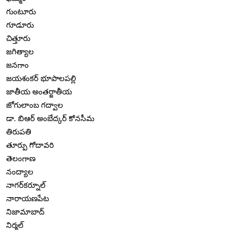
గుంటూరు
గూడూరు
చిత్తూరు
జగిత్యాల
జనగాం
జయశంకర్ భూపాలపల్లి
జాతీయ అంతర్జాతీయ
జోగులాంబ గద్వాల
డా. బిఆర్ అంబేద్కర్ కోనసీమ
తిరుపతి
తూర్పు గోదావరి
తెలంగాణ
నంద్యాల
నాగర్‌కర్నూల్
నారాయణపేట
నిజామాబాద్
నిర్మల్