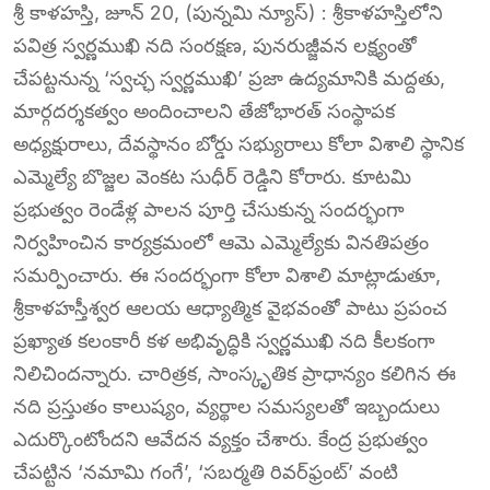
శ్రీ కాళహస్తి, జూన్ 20, (పున్నమి న్యూస్) : శ్రీకాళహస్తిలోని
పవిత్ర స్వర్ణముఖి నది సంరక్షణ, పునరుజ్జీవన లక్ష్యంతో
చేపట్టనున్న ‘స్వచ్ఛ స్వర్ణముఖి’ ప్రజా ఉద్యమానికి మద్దతు,
మార్గదర్శకత్వం అందించాలని తేజోభారత్ సంస్థాపక
అధ్యక్షురాలు, దేవస్థానం బోర్డు సభ్యురాలు కోలా విశాలి స్థానిక
ఎమ్మెల్యే బొజ్జల వెంకట సుధీర్ రెడ్డిని కోరారు. కూటమి
ప్రభుత్వం రెండేళ్ల పాలన పూర్తి చేసుకున్న సందర్భంగా
నిర్వహించిన కార్యక్రమంలో ఆమె ఎమ్మెల్యేకు వినతిపత్రం
సమర్పించారు. ఈ సందర్భంగా కోలా విశాలి మాట్లాడుతూ,
శ్రీకాళహస్తీశ్వర ఆలయ ఆధ్యాత్మిక వైభవంతో పాటు ప్రపంచ
ప్రఖ్యాత కలంకారీ కళ అభివృద్ధికి స్వర్ణముఖి నది కీలకంగా
నిలిచిందన్నారు. చారిత్రక, సాంస్కృతిక ప్రాధాన్యం కలిగిన ఈ
నది ప్రస్తుతం కాలుష్యం, వ్యర్థాల సమస్యలతో ఇబ్బందులు
ఎదుర్కొంటోందని ఆవేదన వ్యక్తం చేశారు. కేంద్ర ప్రభుత్వం
చేపట్టిన ‘నమామి గంగే’, ‘సబర్మతి రివర్‌ఫ్రంట్’ వంటి