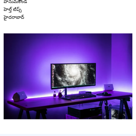
హనుమకొండ
హెల్త్ టిప్స్
హైదరాబాద్