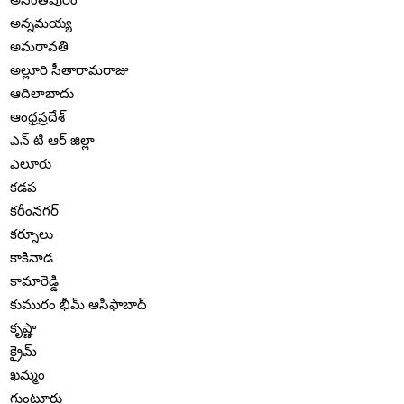
అన్నమయ్య
అమరావతి
అల్లూరి సీతారామరాజు
ఆదిలాబాదు
ఆంధ్రప్రదేశ్
ఎన్ టి ఆర్ జిల్లా
ఎలూరు
కడప
కరీంనగర్
కర్నూలు
కాకినాడ
కామారెడ్డి
కుమురం భీమ్ ఆసిఫాబాద్
కృష్ణా
క్రైమ్
ఖమ్మం
గుంటూరు