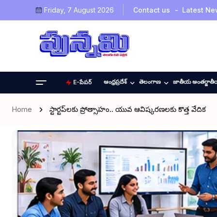
Friday, 7 August 2026
Contact us
Latest Ne
ఆంధ్రప్రదేశ్
తెలంగాణ
జాతీయ అంతర్జాత
E-పేపర్
Home
స్టార్టప్‌లకు ప్రోత్సాహం.. యువ ఆవిష్కరణలకు కొత్త వేదిక