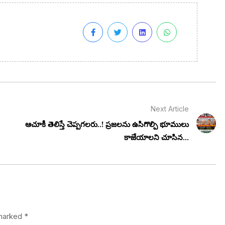
Next Article
ఆచూకీ తెలిస్తే చెప్పగలరు..! ప్రజలను ఉసిగొల్పి భూములు
కాజేయాలని చూసిన...
 marked
*