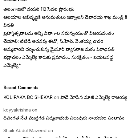
తెలంగాణలో డయల్‌ 112 సేవల ప్రారంభం
ఆలయాల అభివృద్ధికి అనుమతులు ఇవ్వాలని దేవాదయ శాఖ మంత్రి కీ
వినతి
బ్రహ్మోత్సవాలను అన్ని విభాగాల సమన్వయంతో విజయవంతం
చేయాలి: టీటీడీ అదనపు ఈవో, సి.హెచ్. వెంకయ్య చౌదరి
అమ్మవారిని దర్శించుకున్న మైసూర్ వ్యాసరాజ మఠం పీఠాధిపతి
భద్రాచలం ఎమ్మెల్యే కారుకు ప్రమాదం.. సురక్షితంగా బయటపడ్డ
ఎమ్మెల్యే*
Recent Comments
KOLIPAKA BC SHEKAR
on
పాడే మోసిన మాజీ ఎమ్మెల్యే రాజయ్య
koyyakrishna
on
దివంగత నేత ముద్రగడ పద్మనాభంకు పలువురు నాయకుల సంతాపం
Shaik Abdul Mazeed
on