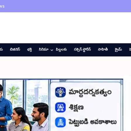
ws
ీయ
బిజినెస్
భక్తి
సినిమా
పిల్లలకు
సక్సెస్ స్టోరీస్
సాహితీ
క్రైమ్
హ