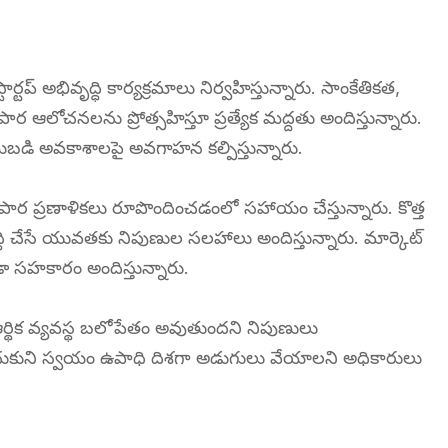
్ అభివృద్ధి కార్యక్రమాలు నిర్వహిస్తున్నారు. సాంకేతికత,
ార ఆలోచనలను ప్రోత్సహిస్తూ ప్రత్యేక మద్దతు అందిస్తున్నారు.
ట్టుబడి అవకాశాలపై అవగాహన కల్పిస్తున్నారు.
ి వ్యాపార ప్రణాళికలు రూపొందించడంలో సహాయం చేస్తున్నారు. కొత్త
ధి చేసే యువతకు నిపుణుల సలహాలు అందిస్తున్నారు. మార్కెట్
 సహకారం అందిస్తున్నారు.
 ఆర్థిక వ్యవస్థ బలోపేతం అవుతుందని నిపుణులు
ుకుని స్వయం ఉపాధి దిశగా అడుగులు వేయాలని అధికారులు