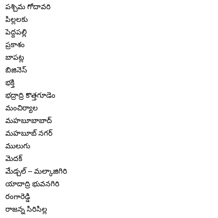
పశ్చిమ గోదావరి
పిల్లలకు
పెద్దపల్లి
ప్రకాశం
బాపట్ల
బిజినెస్
భక్తి
భద్రాద్రి కొత్తగూడెం
మంచిర్యాల
మహబూబాబాద్
మహబూబ్ నగర్
ములుగు
మెదక్
మేడ్చల్ – మల్కాజిగిరి
యాదాద్రి భువనగిరి
రంగారెడ్డి
రాజన్న సిరిసిల్ల