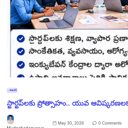
- బిజినెస్
స్టార్టప్‌లకు ప్రోత్సాహం.. యువ ఆవిష్కరణలకు
May 30, 2026
0 Comments
Mudechaitanyasai