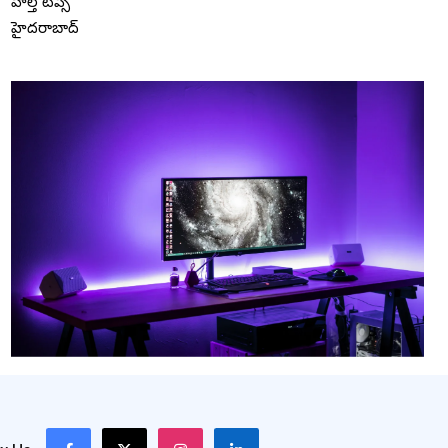
హెల్త్ టిప్స్
హైదరాబాద్