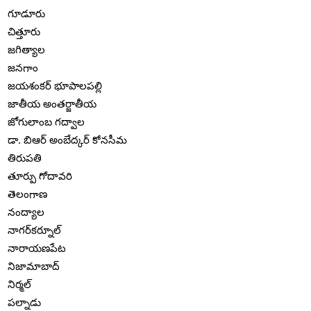
గూడూరు
చిత్తూరు
జగిత్యాల
జనగాం
జయశంకర్ భూపాలపల్లి
జాతీయ అంతర్జాతీయ
జోగులాంబ గద్వాల
డా. బిఆర్ అంబేద్కర్ కోనసీమ
తిరుపతి
తూర్పు గోదావరి
తెలంగాణ
నంద్యాల
నాగర్‌కర్నూల్
నారాయణపేట
నిజామాబాద్
నిర్మల్
పల్నాడు