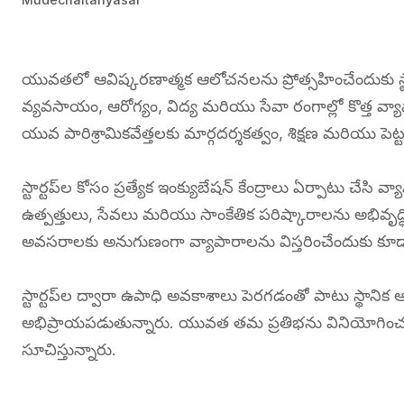
యువతలో ఆవిష్కరణాత్మక ఆలోచనలను ప్రోత్సహించేందుకు స్టార్టప
వ్యవసాయం, ఆరోగ్యం, విద్య మరియు సేవా రంగాల్లో కొత్త వ్యాప
యువ పారిశ్రామికవేత్తలకు మార్గదర్శకత్వం, శిక్షణ మరియు పె
స్టార్టప్‌ల కోసం ప్రత్యేక ఇంక్యుబేషన్ కేంద్రాలు ఏర్పాటు చేస
ఉత్పత్తులు, సేవలు మరియు సాంకేతిక పరిష్కారాలను అభివృద్
అవసరాలకు అనుగుణంగా వ్యాపారాలను విస్తరించేందుకు కూడా
స్టార్టప్‌ల ద్వారా ఉపాధి అవకాశాలు పెరగడంతో పాటు స్థానిక
అభిప్రాయపడుతున్నారు. యువత తమ ప్రతిభను వినియోగించ
సూచిస్తున్నారు.