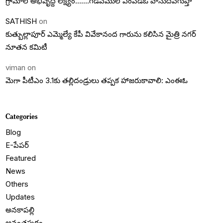
గ్రామాల అభివృద్దె లక్ష్యం…….గడివేముల ఎంపీడీఓ వాసుదేవగుప్తా
SATHISH
on
కుత్బుల్లాపూర్ ఎమ్మెల్యే కేపీ వివేకానంద గారును కలిసిన మైత్రి నగర్
నూతన కమిటీ
viman
on
మెగా పీటీఎం 3.1కు తల్లిదండ్రులు తప్పక హాజరుకావాలి: ఎంఈఓ
Categories
Blog
E-పేపర్
Featured
News
Others
Updates
అనకాపల్లి
అనంతపురం