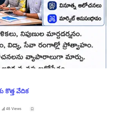
 కొత్త వేదిక
48 Views