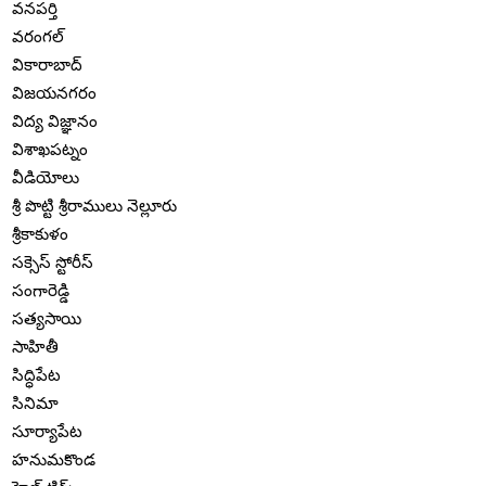
వనపర్తి
వరంగల్
వికారాబాద్
విజయనగరం
విద్య విజ్ఞానం
విశాఖపట్నం
వీడియోలు
శ్రీ పొట్టి శ్రీరాములు నెల్లూరు
శ్రీకాకుళం
సక్సెస్ స్టోరీస్
సంగారెడ్డి
సత్యసాయి
సాహితీ
సిద్ధిపేట
సినిమా
సూర్యాపేట
హనుమకొండ