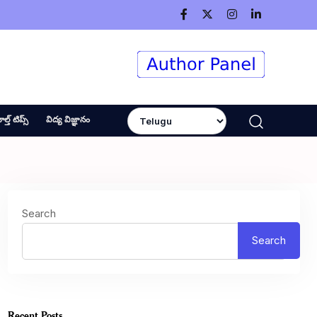
ెల్త్ టిప్స్
విద్య విజ్ఞానం
Search
Search
Recent Posts