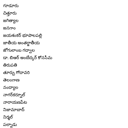
గూడూరు
చిత్తూరు
జగిత్యాల
జనగాం
జయశంకర్ భూపాలపల్లి
జాతీయ అంతర్జాతీయ
జోగులాంబ గద్వాల
డా. బిఆర్ అంబేద్కర్ కోనసీమ
తిరుపతి
తూర్పు గోదావరి
తెలంగాణ
నంద్యాల
నాగర్‌కర్నూల్
నారాయణపేట
నిజామాబాద్
నిర్మల్
పల్నాడు