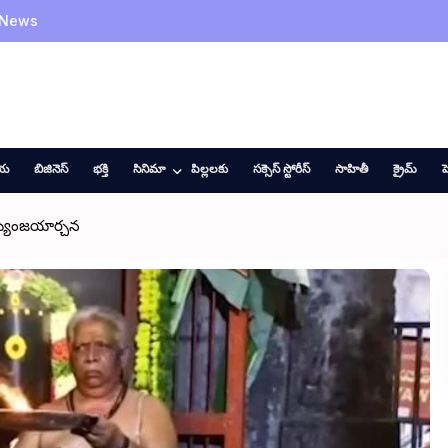
 News
ీయ
బిజినెస్
భక్తి
సినిమా
పిల్లలకు
సక్సెస్ స్టోరీస్
సాహితీ
క్రైమ్
హ
్యుంజయార్చన