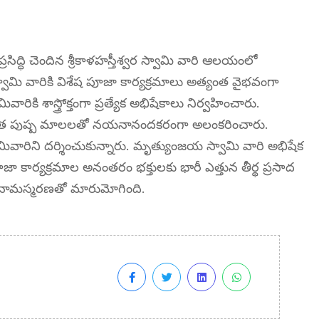
ా ప్రసిద్ధి చెందిన శ్రీకాళహస్తీశ్వర స్వామి వారి ఆలయంలో
వామి వారికి విశేష పూజా కార్యక్రమాలు అత్యంత వైభవంగా
ి శాస్త్రోక్తంగా ప్రత్యేక అభిషేకాలు నిర్వహించారు.
భరిత పుష్ప మాలలతో నయనానందకరంగా అలంకరించారు.
ివారిని దర్శించుకున్నారు. మృత్యుంజయ స్వామి వారి అభిషేక
ూజా కార్యక్రమాల అనంతరం భక్తులకు భారీ ఎత్తున తీర్థ ప్రసాద
నామస్మరణతో మారుమోగింది.