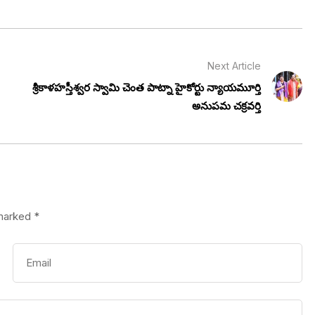
Next Article
శ్రీకాళహస్తీశ్వర స్వామి చెంత పాట్నా హైకోర్టు న్యాయమూర్తి
అనుపమ చక్రవర్తి
 marked
*