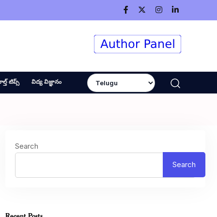
ెల్త్ టిప్స్
విద్య విజ్ఞానం
Search
Search
Recent Posts