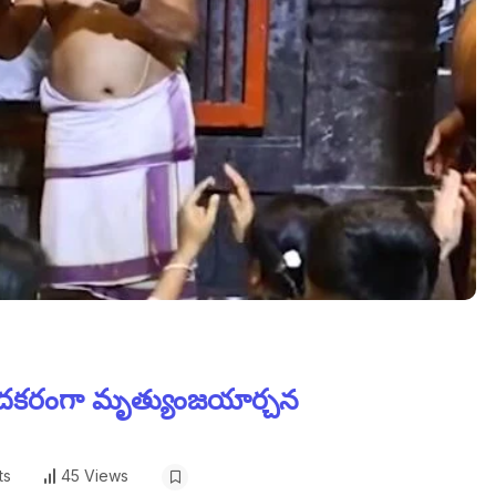
ందకరంగా మృత్యుంజయార్చన
ts
45 Views