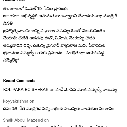
తెలంగాణలో డయల్‌ 112 సేవల ప్రారంభం
ఆలయాల అభివృద్ధికి అనుమతులు ఇవ్వాలని దేవాదయ శాఖ మంత్రి కీ
వినతి
బ్రహ్మోత్సవాలను అన్ని విభాగాల సమన్వయంతో విజయవంతం
చేయాలి: టీటీడీ అదనపు ఈవో, సి.హెచ్. వెంకయ్య చౌదరి
అమ్మవారిని దర్శించుకున్న మైసూర్ వ్యాసరాజ మఠం పీఠాధిపతి
భద్రాచలం ఎమ్మెల్యే కారుకు ప్రమాదం.. సురక్షితంగా బయటపడ్డ
ఎమ్మెల్యే*
Recent Comments
KOLIPAKA BC SHEKAR
on
పాడే మోసిన మాజీ ఎమ్మెల్యే రాజయ్య
koyyakrishna
on
దివంగత నేత ముద్రగడ పద్మనాభంకు పలువురు నాయకుల సంతాపం
Shaik Abdul Mazeed
on