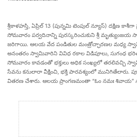
శ్రీకాళహస్తి, ఏప్రిల్ 13 (పున్నమి టెంపుల్ న్యూస్) దక్షిణ కాశీగ
సోమవారం పర్వదినాన్ని పురస్కరించుకుని శ్రీ మృత్యుంజయ స్
జరిగాయి. ఆలయ వేద పండితుల మంత్రోచ్ఛారణల మధ్య స్వామివారిక
అనంతరం స్వామివారిని వివిధ రకాల విడిపూలు, సుగంధ 
సోమవారం కావడంతో భక్తులు అధిక సంఖ్యలో తరలివచ్చి స్వామ
సేవను కనులారా వీక్షించి, భక్తి పారవశ్యంలో మునిగితేలారు. ప
వితరణ చేశారు. ఆలయ ప్రాంగణమంతా “ఓం నమః శివాయ” 