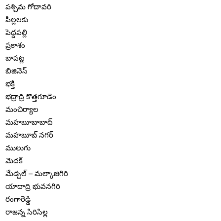
పశ్చిమ గోదావరి
పిల్లలకు
పెద్దపల్లి
ప్రకాశం
బాపట్ల
బిజినెస్
భక్తి
భద్రాద్రి కొత్తగూడెం
మంచిర్యాల
మహబూబాబాద్
మహబూబ్ నగర్
ములుగు
మెదక్
మేడ్చల్ – మల్కాజిగిరి
యాదాద్రి భువనగిరి
రంగారెడ్డి
రాజన్న సిరిసిల్ల