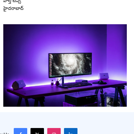
హెల్త్ టిప్స్
హైదరాబాద్