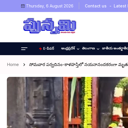
Thursday, 6 August 2026
Contact us
Latest
ఆంధ్రప్రదేశ్
తెలంగాణ
జాతీయ అంతర్జాత
E-పేపర్
Home
సోమవార పర్వదినం-కాళహస్తిలో నయనానందకరంగా మృత