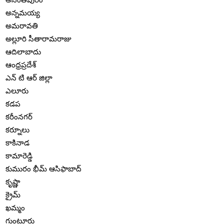
అన్నమయ్య
అమరావతి
అల్లూరి సీతారామరాజు
ఆదిలాబాదు
ఆంధ్రప్రదేశ్
ఎన్ టి ఆర్ జిల్లా
ఎలూరు
కడప
కరీంనగర్
కర్నూలు
కాకినాడ
కామారెడ్డి
కుమురం భీమ్ ఆసిఫాబాద్
కృష్ణా
క్రైమ్
ఖమ్మం
గుంటూరు