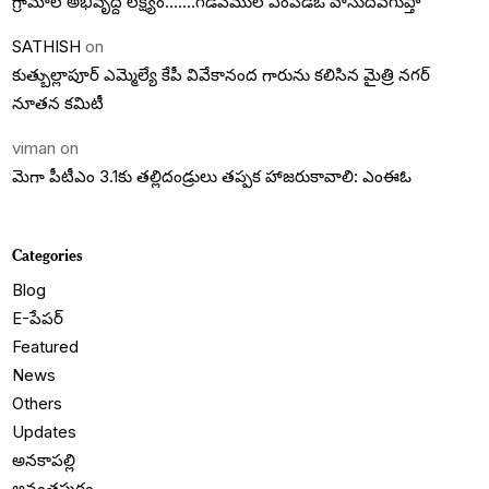
గ్రామాల అభివృద్దె లక్ష్యం…….గడివేముల ఎంపీడీఓ వాసుదేవగుప్తా
SATHISH
on
కుత్బుల్లాపూర్ ఎమ్మెల్యే కేపీ వివేకానంద గారును కలిసిన మైత్రి నగర్
నూతన కమిటీ
viman
on
మెగా పీటీఎం 3.1కు తల్లిదండ్రులు తప్పక హాజరుకావాలి: ఎంఈఓ
Categories
Blog
E-పేపర్
Featured
News
Others
Updates
అనకాపల్లి
అనంతపురం