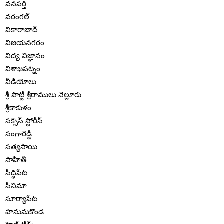
వనపర్తి
వరంగల్
వికారాబాద్
విజయనగరం
విద్య విజ్ఞానం
విశాఖపట్నం
వీడియోలు
శ్రీ పొట్టి శ్రీరాములు నెల్లూరు
శ్రీకాకుళం
సక్సెస్ స్టోరీస్
సంగారెడ్డి
సత్యసాయి
సాహితీ
సిద్ధిపేట
సినిమా
సూర్యాపేట
హనుమకొండ