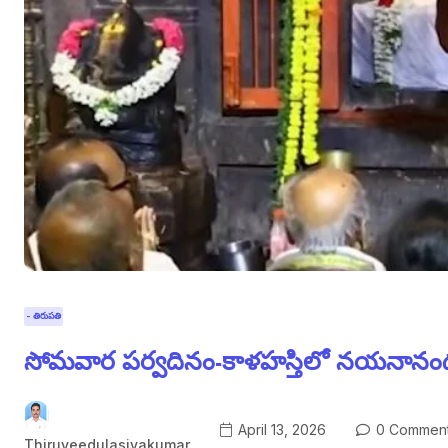
- తిరుపతి
సోమవార పర్వదినం-కాళహస్తిలో నయనాన
April 13, 2026
0 Commen
Thiruveedulasivakumar